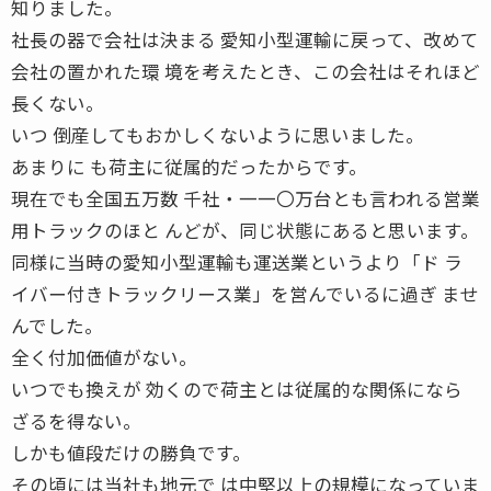
知りました。
社長の器で会社は決まる 愛知小型運輸に戻って、改めて
会社の置かれた環 境を考えたとき、この会社はそれほど
長くない。
いつ 倒産してもおかしくないように思いました。
あまりに も荷主に従属的だったからです。
現在でも全国五万数 千社・一一〇万台とも言われる営業
用トラックのほと んどが、同じ状態にあると思います。
同様に当時の愛知小型運輸も運送業というより「ド ラ
イバー付きトラックリース業」を営んでいるに過ぎ ませ
んでした。
全く付加価値がない。
いつでも換えが 効くので荷主とは従属的な関係になら
ざるを得ない。
しかも値段だけの勝負です。
その頃には当社も地元で は中堅以上の規模になっていま