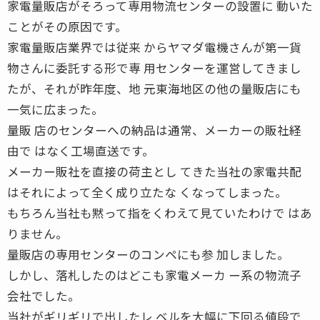
家電量販店がそろって専用物流センターの設置に 動いた
ことがその原因です。
家電量販店業界では従来 からヤマダ電機さんが第一貨
物さんに委託する形で専 用センターを運営してきまし
たが、それが昨年度、地 元東海地区の他の量販店にも
一気に広まった。
量販 店のセンターへの納品は通常、メーカーの販社経
由で はなく工場直送です。
メーカー販社を直接の荷主とし てきた当社の家電共配
はそれによって全く成り立たな くなってしまった。
もちろん当社も黙って指をくわえて見ていたわけで はあ
りません。
量販店の専用センターのコンペにも参 加しました。
しかし、落札したのはどこも家電メーカ ー系の物流子
会社でした。
当社がギリギリで出したレ ベルを大幅に下回る値段で