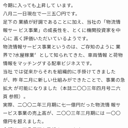
今期に入っても上昇して います。
八月二一日現在で一三五〇円です。
足下の 業績が好調であることに加え、当社の「物流情
報サー ビス事業」の成長性を、とくに機関投資家を中
心に 高く評価いただいているようです。
物流情報サービス事業というのは、ご存知のように 業
界で?水屋稼業〞として知られてきた、車両情報 と荷物
情報をマッチングする配車ビジネスです。
当社 では従来からそれを組織的に手掛けてきました
が、昨 年二月に新しい仕組みができたことで、事業の急
拡大 が可能になりました（本誌二〇〇三年四月号二六
頁 参照）。
実際、二〇〇二年三月期に七一億円だった物流情 報サ
ービス事業の売上高が、二〇〇三年三月期には 一〇〇
億円を超えました。