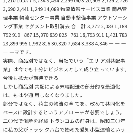
1,210 10,077 5,734 3,434 2,299 04/3 20,505 2,726 2,726
3,690 2,441 1,249 14,089 物流情報サービス事業 商品管
理事業 物流センター事業 自動車整備事業 アウトソーシ
ング事業 セグメント取引消去 合 計 3,272 2,083 1,188
792 919 −867 15,970 839 825 −761 18,793 911 1,421 783
23,899 995 1,992 816 30,320 7,684 3,338 4,346 ― ― ―
― ーマです。
実際、商品別ではなく、当社でいう「エリ ア別共配事
業」は今でも十分にビジネスとして成り立 っています。
今後も拡大が期待できる。
しかし商品別 共配による末端配送の部分的な最適化
は、もはや通 用しなくなりました。
部分ではなく、荷主の物流の全 てを、改めて共同化を
ベースに設計するというアプロ ーチが必要でしょう。
二〇代で倒産を経験 トランコムの前身は、昭和三〇年
に私の父がトラッ ク八台で始めた愛知小型運輸という