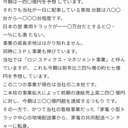
今期は一四〇億円を予想 しています。
それでも当社が一日に配車している車両 台数は八〇〇
台から一〇〇〇台程度です。
日本の営 業用トラックが一一〇万台だとすると〇・
一％にも満 たない。
事業の成長余地ははかり知れません。
同時に３ＰＬ事業も伸びています。
当社では「ロジ スティクス・マネジメント事業」と呼ん
でいますが、 これも今期は前年比三四％増の約七七億
円を予想し ています。
この二つの事業が現在は当社の二本柱です。
二本柱の事業拡大によって前期の連結売上高二四〇 億円
に対し、今期は三〇〇億円超を達成するつもり です。
その一方で、かつて当社の看板事業だった「家電 小型ト
ラック中心の地場配送業から、家電の共同配送ベン チ
ャーに転身。