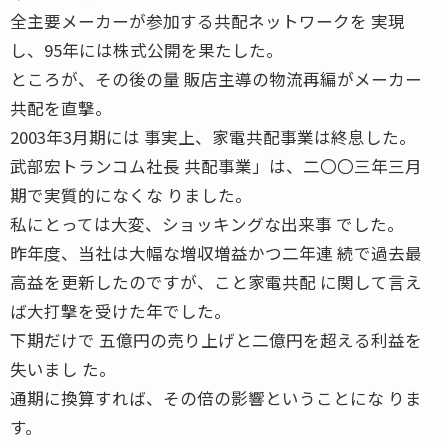
全主要メーカーが参加する共配ネットワークを 実現
し、95年には株式公開を果たした。
ところが、その後の量 販店主導の物流再編がメーカー
共配を直撃。
2003年3月期には 事実上、家電共配事業は終息した。
武部宏トランコム社長 共配事業」は、二〇〇三年三月
期で実質的になくな りました。
私にとっては大変、ショッキングな出来事 でした。
昨年度、当社は大幅な増収増益かつ二年連 続で過去最
高益を更新したのですが、こと家電共配 に関して言え
ば大打撃を受けた年でした。
下期だけで 五億円の売り上げと二億円を超える利益を
失いまし た。
通期に換算すれば、その倍の影響ということにな りま
す。