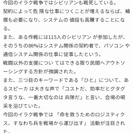
今回のイラク戦争ではシビリアンも戦死している。
契約によって危 険な仕事につくことが増えるならば、補
償も必要になり、システムの 値段も高騰することにな
る。
また、ある作戦には115人のシビリアン が参加したが、
そのうちの86%はシステム関係の契約者で、パソコン や
通信システム関係の仕事に従事したという。
戦闘以外の支援につい てはできる限り民間へアウトソ
ーシングする方針が強調された。
また、三つ目のキーワードである「ひと」について、あ
るスピーカ は大きな声で「コストだ、効率だとグタグ
タ言うな、一番大切なのは 兵隊だ」と言い、会場の喝
采を浴びていた。
今回のイラク戦争では 「命を救うためのロジスティク
ス、すなわち兵を戦場から運び出す」 活動が注目され
た。