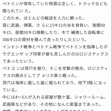
ベトミンが保有していた物資は乏しく、トラックなども
限られてい た。
このため、ほとんどの輸送を人力に頼った。
肩に武器、弾薬、さ らに15キロの米を背負い、夜間50
キロ、昼間30キロ移動したり、木で 補強した自転車に
300キロの資材を積んで走ったりしたという。
インドシナ戦争とベトナム戦争でベトミンを指導したボ
ウグエンザ ップ将軍が最も苦しんだのはロジスティクス
であったという。
ベトコ ンは洞穴を掘り、そこを攻撃の拠点、ロジスティ
クスの拠点としてア メリカ軍と戦った。
洞穴は海岸に面した崖に掘られており、地下3階 になっ
ている。
中には4〜5人が入れる部屋が数十室、シャワールーム、
武器庫などがあり、その他になんと産室まであった。