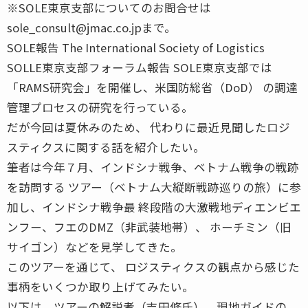
※SOLE東京支部についてのお問合せは
sole_consult@jmac.co.jpまで。
SOLE報告 The International Society of Logistics
SOLLE東京支部フォーラム報告 SOLE東京支部では
「RAMS研究会」を開催し、米国防総省（DoD） の調達
管理プロセスの研究を行っている。
だが今回は夏休みのため、 代わりに最近見聞したロジ
スティクスに関する話を紹介したい。
筆者は今年７月、インドシナ戦争、ベトナム戦争の戦跡
を訪問する ツアー（ベトナム大縦断戦跡巡りの旅）に参
加し、インドシナ戦争最 終段階の大激戦地ディエンビエ
ンフー、フエのDMZ（非武装地帯）、 ホーチミン（旧
サイゴン）などを見学してきた。
このツアーを通じて、 ロジスティクスの観点から感じた
事柄をいくつか取り上げてみたい。
以下は、ツアーの解説者（吉田修氏）、現地ガイドの