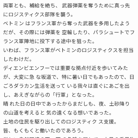
両軍とも、補給を絶ち、 武器弾薬を奪うために真っ先
にロジスティクス部隊を襲う。
ベトミン はフランス軍から奪った武器を多用したよう
だが、その際には弾薬を 空輸したり、パラシュートでフ
ランス軍陣地に投下する途中を狙った。
いわば、フランス軍がベトミンのロジスティクスを担当
したわけだ。
ディエンビエンフーでは重要な拠点付近を歩いてみた
が、大変に急 な坂道で、特に暑い日でもあったので、日
ごろダラカン生活を送って いる我々は直ぐにあごを出
し、あえぎながらの「行軍」となった。
晴 れた日の日中であったからまだしも、夜、土砂降り
の山道を考えると 気の遠くなる想いであった。
土地の住民を駆り出してのロジスティク ス支援。
皆、もくもくと働いたのであろう。