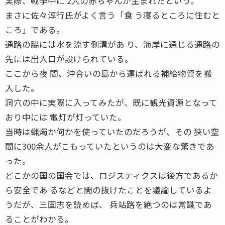
実際、戦争中に 2人の赤ちゃんが生まれたという。
まさに佐々淳行氏がよく言う「食 う寝るところに住むと
ころ」である。
通路の脇には水を流す側溝があ り、海岸に通じる通路の
先には出入口が設けられている。
ここから夜 間、沖合いの島から運ばれる補給物資を搬
入した。
洞穴の中に実際に入ってみたが、既に観光資源となって
おり中には 電灯が灯っていた。
当時は蝋燭か何かを使っていたのだろうが、その 狭い空
間に300余人がこもっていたというのは大変な驚きであ
った。
どこかの国の国会では、ロジスティクスは後方であるか
ら安全であ るなどと間の抜けたことを議論しているよ
うだが、三国志を読めば、 兵站路を絶つのは常識であ
ることがわかる。