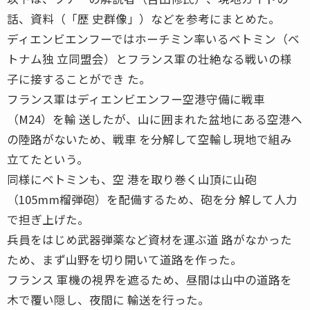
話、資料（「歴 史群像」）などを参考にまとめた。
ディエンビエンフーではホーチミン率いるベトミン（ベ
トナム独 立同盟会）とフランス軍の壮絶なる戦いの様
子に接することができ た。
フランス軍はディエンビエンフー空港守備に戦車
（M24）を輸 送したが、山に囲まれた盆地にある空港へ
の陸路がないため、戦車 を分解して空輸し現地で組み
立てたという。
同様にベトミンも、空 港を取り巻く山頂に山砲
（105mm榴弾砲）を配備するため、砲を分 解して人力
で担ぎ上げた。
兵員をはじめ武器弾薬など資材を運ぶ道 路がなかった
ため、まず山野を切り開いて道路を作った。
フランス 軍機の視界を遮るため、昼間は山中の道路を
木で覆い隠し、夜間に 輸送を行った。