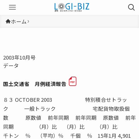
ホーム
2003年10月号
データ
国土交通省 月例経済報告
８３ OCTOBER 2003 特別積合せトラック 一般トラック 宅配貨物取扱個数 原数値 前年同期 前年同期 原数値 前年同期 （月）比 （月）比 （月）比 千トン ％ （平均）％ 千個 ％ 15年1月 4,901 0.7 1.1 176,369 △2.615年2月 5,138 △0.3 1.4 194,354 △1.415年3月 5,944 △0.5 1.7 213,650 △3.615年4月 5,823 △1.9 △1.7 208,347 1.915年5月 5,448 △0.5 0.7 205,098 4.8資料出所 トラック輸送情報（特別積合せトラック２６社、一般（特別積合せを除く）トラック約１１００社及び宅配貨物取扱２０社） ＪＲ貨物会社（合計） ＪＲ貨物会社（車扱） ＪＲ貨物会社（コンテナ） 原数値 前年同期 原数値 前年同期 原数値 前年同期 （月）比 （季調済） （月）比 （月）比 千トン ％ 千トン ％ 千トン ％ 15年1月 3,118 △2.1 1,603 △6.8 1,515 3.415年2月 3,190 △2.0 1,550 △6.4 1,640 2.715年3月 3,573 1.9 1,612 2.0 1,961 1.815年4月 2,987 △6.5 1,169 △17.7 1,819 2.415年5月 ■ 2,723 △5.1 ■ 1,063 △17.2 ■ 1,660 4.815年6月 ● 2,779 △4.4 ● 1,109 △12.0 ● 1,671 1.3資料出所 日本貨物鉄道株式会社 注）●印は速報値を、■印は修正値を示す 国土交通省 月例経済報告 内航海運（貨物船） 内航海運（油送船） 外航海運（輸入） 外航海運（輸出） 原数値 前年同期 原数値 前年同期 原数値 前年同期 原数値 前年同期 （月）比 （月）比 （月）比 （月）比 千トン ％ 千トン ％ 千トン ％ 千トン ％ 14年12月 22,930 △8.5 17,871 15.7 23,756 0.3 1,104 △3.3 15年1月 19,685 △10.5 16,549 2.2 21,072 △6.8 964 △15.115年2月 22,783 △12.9 16,275 6.4 20,850 △9.6 981 △6.615年3月 24,078 △12.9 15,932 5.5 21,816 △5.0 1,049 △13.315年4月 22,621 △4.3 13,533 0.4資料出所 内航船舶輸送統計月報 外航船舶運航事業３社の輸送トン数 外航海運（三国間） 外貿コンテナ（輸出） 外貿コンテナ（輸入） 原数値 前年同期 原数値 前年同期 原数値 前年同期 （月）比 （月）比 （月）比 千トン ％ 千トン ％ 千トン ％ 14年11月 9,036 23.8 5,643 12.5 8,572 12.2 14年12月 10,728 52.5 5,474 3.0 8,238 14.215年1月 10,279 31.2 4,420 △3.3 7,741 10.415年2月 8,633 23.915年3月 11,893 63.0資料出所 外航船舶運航事業３社の輸送トン数 五大港の取扱トン数（東京港、横浜港、名古屋港、大阪港、神戸港） 航空貨物量（輸出） 航空貨物量（輸入） 航空（国内線） 航空（国際線） 原数値 前年同期 原数値 前年同期 原数値 前年同期 原数値 前年同期 （月）比 （月）比 （月）比 （月）比 トン ％ トン ％ トン ％ トン ％ 15年1月 70,270 23.8 81,303 13.2 58.233 3.3 86,282 13.915年2月 77,702 22.5 84,204 10.0 60,158 1.1 87,021 11.415年3月 91,048 17.8 106,380 7.4 75,045 △1.8 113,716 10.615年4月 86,834 12.2 90,439 2.6 66,020 △2.7 98,075 3.815年5月 82,798 5.4 89,989 △0.9 ■ 64,591 △0.7 ■ 99,289 2.915年6月 ● 83,521 △1.8 ● 94,285 3.1 ● 58,340 △3.5 ● 104,241 △3.9資料出所 新東京国際空港（東京税関調べ） 航空輸送統計速報 関西国際空港（大阪税関調べ） 最新値は邦社主要５社の輸送トン数の合計 注）●印は速報値を、■印は修正値を示す 航空貨物量（輸出・輸入）は継越貨物（税関に仮上陸届けを提出した通過貨物）を含まない 航空（国際線）は、邦社の輸送量を集計したもので、三国間の貨物輸送量を含む ― ― ― ― ― ― ― ― ― ― ― ― OCTOBER 2003 ８４入庫高及び保管残高 ２００３年７月 （単位：千トン、百万円） 区分 入庫高 前月比 前年同 保管残高 前月比 前年同 回転率 倉庫類別 （％） 月比（％） （％） 月比（％） （％） １〜３類倉庫 数量 2,375.5 105.1 93.2 4,782.5 99.3 94.1 49.8金額 693,113.5 105.7 103.5 1,331,037.7 100.5 96.6 − 野積倉庫 数量 40.2 99.3 74.1 66.6 104.0 101.4 59.6金額 6,995.5 131.0 107.4 10,801.0 109.6 127.1 − 貯蔵槽倉庫 数量 74.9 102.6 105.7 154.5 120.3 133.2 43.7金額 3,140.9 118.5 117.7 5,364.7 128.7 142.1 − 危険品倉庫 数量 9.9 116.8 101.0 13.9 94.9 102.1 71.8金額 5,004.7 118.7 107.7 7,337.7 101.5 110.4 − 普通倉庫計 数量 2,500.5 105.0 93.1 5,017.5 99.9 95.1 49.9金額 708,254.5 106.1 103.7 1,354,541.2 100.7 97.0 − 品目別明細表２ ２００３年７月 項 目 入 庫 高 保 管 残 高数 量前月比 前年同 金 額 数 量 前月比 前年同 金 額品 目 千トン ％ 月比％ 百万円 千トン ％ 月比％ 百万円15 金属製品 14.9 81.8 64.1 5,433 25.6 96.0 67.1 10,27716 電気機械 134.7 99.8 74.8 103,436 226.1 90.5 42.9 121,48317 その他の機