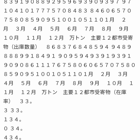
３ ３３。
１３４。
０ ３４。
４３４。