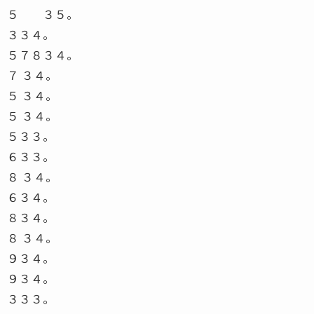
５ ３５。
３３４。
５７８３４。
７ ３４。
５ ３４。
５ ３４。
５３３。
６３３。
８ ３４。
６３４。
８３４。
８ ３４。
９３４。
９３４。
３３３。