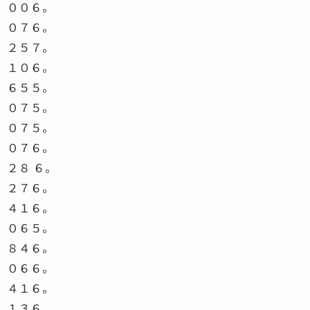
００６。
０７６。
２５７。
１０６。
６５５。
０７５。
０７５。
０７６。
２８ ６。
２７６。
４１６。
０６５。
８４６。
０６６。
４１６。
１３６。