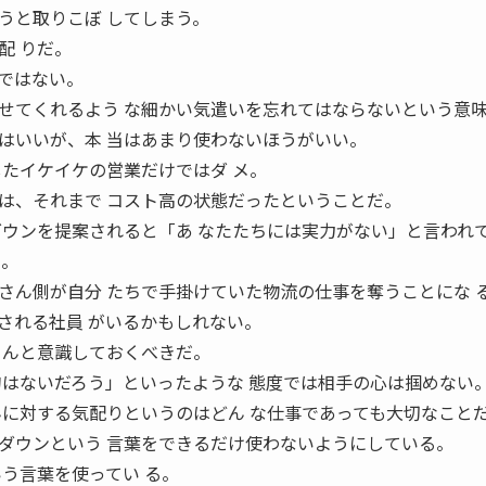
うと取りこぼ してしまう。
配 りだ。
ではない。
せてくれるよう な細かい気遣いを忘れてはならないという意味
はいいが、本 当はあまり使わないほうがいい。
したイケイケの営業だけではダ メ。
は、それまで コスト高の状態だったということだ。
ダウンを提案されると「あ なたたちには実力がない」と言われ
る。
さん側が自分 たちで手掛けていた物流の仕事を奪うことにな 
される社員 がいるかもしれない。
ちんと意識しておくべきだ。
句はないだろう」といったような 態度では相手の心は掴めない
んに対する気配りというのはどん な仕事であっても大切なこと
ダウンという 言葉をできるだけ使わないようにしている。
う言葉を使ってい る。