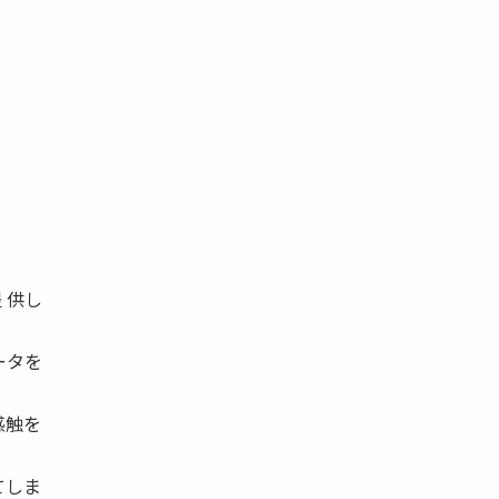
 供し
ータを
感触を
てしま