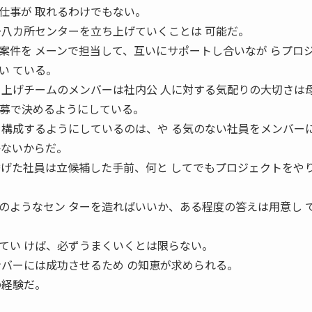
仕事が 取れるわけでもない。
〜八カ所センターを立ち上げていくことは 可能だ。
案件を メーンで担当して、互いにサポートし合いなが らプロ
い ている。
ち上げチームのメンバーは社内公 人に対する気配りの大切さは
 80 募で決めるようにしている。
を構成するようにしているのは、や る気のない社員をメンバー
かないからだ。
挙げた社員は立候補した手前、何と してでもプロジェクトをや
のようなセン ターを造ればいいか、ある程度の答えは用意し 
てい けば、必ずうまくいくとは限らない。
ンバーには成功させるため の知恵が求められる。
の経験だ。