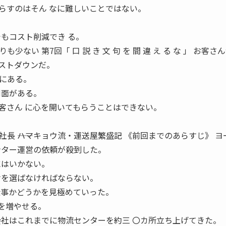
らすのはそん なに難しいことではない。
でもコスト削減でき る。
ない 第7回「 口 説 き 文 句 を 間 違 え る な 」 お客さ
ストダウンだ。
にある。
側面がある。
客さん に心を開いてもらうことはできない。
長 ――ハマキョウ流・運送屋繁盛記 《前回までのあらすじ》 ヨ
ンター運営の依頼が殺到した。
にはいかない。
けを選ばなければならない。
仕事かどうかを見極めていった。
利益を増やせる。
会社はこれまでに物流センターを約三 〇カ所立ち上げてきた。