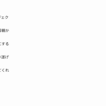
ジェク
母親か
にする
り遂げ
てくれ