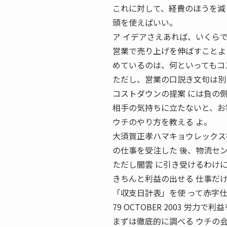
これに対して、経費のほうを減
頭を使えばいい。
ア イデアさえあれば、いくら
営業で売り上げを伸ばすことよりも少
めているのは、何といってもコ
ただし、営業の口説き文句は別
コストダウンの提案 には負の
相手の気持ちに立たないと、お
ウチのやり方を教える よ。
大須賀正孝ハマキョウレックス社
の仕事を受注した 後、物流セ
ただし闇雲 に引き受けるわけ
きちんと利益の出せる 仕事だ
「収支日計表」を使 って赤字
79 OCTOBER 2003 労力で
まずは徹底的に調べる ウチの