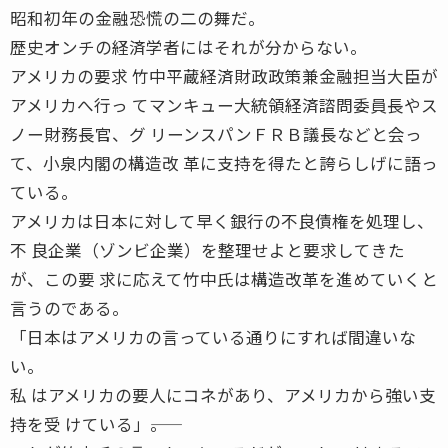
昭和初年の金融恐慌の二の舞だ。
歴史オンチの経済学者にはそれが分からない。
アメリカの要求 竹中平蔵経済財政政策兼金融担当大臣が
アメリカへ行っ てマンキュー大統領経済諮問委員長やス
ノー財務長官、グ リーンスパンＦＲＢ議長などと会っ
て、小泉内閣の構造改 革に支持を得たと誇らしげに語っ
ている。
アメリカは日本に対して早く銀行の不良債権を処理し、
不 良企業（ゾンビ企業）を整理せよと要求してきた
が、この要 求に応えて竹中氏は構造改革を進めていくと
言うのである。
「日本はアメリカの言っている通りにすれば間違いな
い。
私 はアメリカの要人にコネがあり、アメリカから強い支
持を受 けている」――。