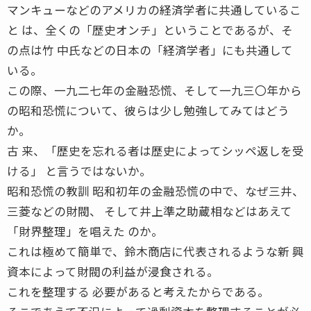
マンキューなどのアメリカの経済学者に共通しているこ
と は、全くの「歴史オンチ」ということであるが、そ
の点は竹 中氏などの日本の「経済学者」にも共通して
いる。
この際、一九二七年の金融恐慌、そして一九三〇年から
の昭和恐慌について、彼らは少し勉強してみてはどう
か。
古 来、「歴史を忘れる者は歴史によってシッペ返しを受
ける」 と言うではないか。
昭和恐慌の教訓 昭和初年の金融恐慌の中で、なぜ三井、
三菱などの財閥、 そして井上準之助蔵相などはあえて
「財界整理」を唱えた のか。
これは極めて簡単で、鈴木商店に代表されるような新 興
資本によって財閥の利益が浸食される。
これを整理する 必要があると考えたからである。