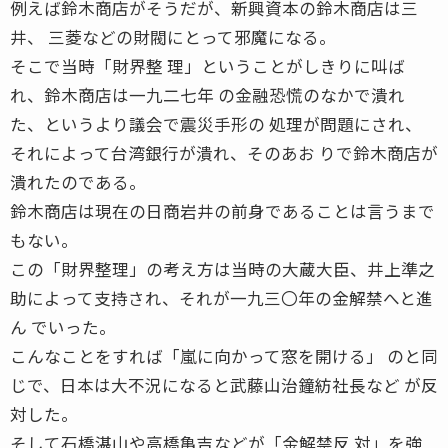
例えば鈴木商店がそうだが、新興資本の鈴木商店は三
井、 三菱などの財閥にとって邪魔になる。
そこで当時「財界整 理」ということがしきりに叫ば
れ、鈴木商店は一九二七年 の金融恐慌のなかで潰れ
た、というより議会で震災手形の 処理が問題にされ、
それによって台湾銀行が潰れ、そのあお りで鈴木商店が
潰れたのである。
鈴木商店は現在の日商岩井の前身であることは言うまで
もない。
この「財界整理」の考え方は当時の大蔵大臣、井上準之
助によって支持され、それが一九三〇年の金解禁へと進
ん でいった。
こんなことをすれば「嵐に向かって窓を開ける」 のと同
じで、日本は大不況になると武藤山治鐘紡社長など が反
対した。
そして石橋湛山や高橋亀吉などが「金解禁反 対」を強