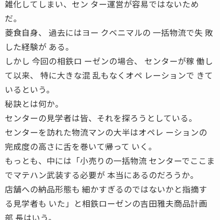
雑化してしまい、セン ター運営が容易ではないため
だ。
菱食自身、 過去にはヨー クベニマルの 一括物流で失 敗
した経験が ある。
しかし 今回の相鉄ロ ーゼンの場合、 センターが稼 働し
て以来、 特に大きな混 乱もなくオペ レーションで きて
いるという。
秘訣とは何か。
センターの見学者は皆、それを探ろうとしている。
センターを訪れた物流マンの大半はオペレ ーションの
完成度の高さに舌を巻いて帰って いく。
もっとも、中には「小売りの一括物流 センターでここま
でマテハン武装する必要が 本当にあるのだろうか。
店舗への納品形態も 細かすぎるのではないかと指摘す
る見学者も いた」と相鉄ローゼンの吉田雅夫商品計画
部 長はいう。