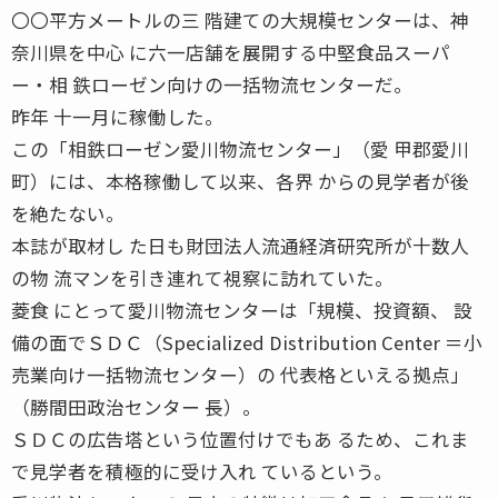
〇〇平方メートルの三 階建ての大規模センターは、神
奈川県を中心 に六一店舗を展開する中堅食品スーパ
ー・相 鉄ローゼン向けの一括物流センターだ。
昨年 十一月に稼働した。
この「相鉄ローゼン愛川物流センター」（愛 甲郡愛川
町）には、本格稼働して以来、各界 からの見学者が後
を絶たない。
本誌が取材し た日も財団法人流通経済研究所が十数人
の物 流マンを引き連れて視察に訪れていた。
菱食 にとって愛川物流センターは「規模、投資額、 設
備の面でＳＤＣ（Specialized Distribution Center ＝小
売業向け一括物流センター）の 代表格といえる拠点」
（勝間田政治センター 長）。
ＳＤＣの広告塔という位置付けでもあ るため、これま
で見学者を積極的に受け入れ ているという。