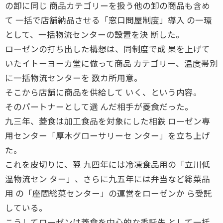
の卸に同じ 商品カテゴリーを扱う他の卸の商品も含め
て 一括で店舗納品させる「窓口問屋制度」導入 の一環
として、一括物流センターの設置を決 断した。
ローゼンの打ち出した構想は、同制度で成 果を上げて
いたイトーヨーカ堂に倣って商品 カテゴリー、温度帯別
に一括物流センターを 数カ所用意。
そこから店舗に商品を供給して いく、という内容。
そのパートナーとして選 んだ相手が菱食だった。
九三年、菱食は加工食品を対象にした相鉄 ローゼン専
用センター「厚木グローサリーセ ンター」を立ち上げ
た。
これを皮切りに、翌 九四年には冷凍食品用の「立川低
温物流セン ター」、さらに九五年には弁当など総菜品
用 の「座間総菜センター」の運営をローゼンか ら受託
している。
こうしてローゼンは菱食を中心的な委託先 として一括