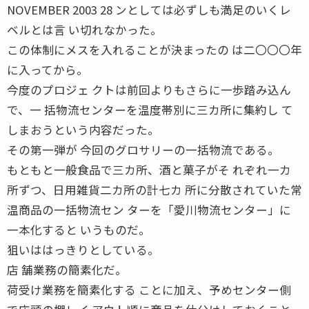
NOVEMBER 2003 28 ンとしては必ずしも満足のいくレ
ベルとは言 い切れなかった。
この体制にメスを入れることが決まったの は二〇〇〇年
に入ってから。
今度のプロジェ クトは前回よりもさらに一歩踏み込ん
で、一 括物流センターを温度帯別に三カ所に集約し て
しまおうという内容だった。
その第一弾が 今回のグロサリーの一括物流である。
もともと一般食品で三カ所、酒と菓子がそ れぞれ一カ
所ずつ、日用雑貨二カ所の計七カ 所に分散されていた常
温商品の一括物流セン ターを「愛川物流センター」に
一本化すると いうものだ。
狙いははっきりとしている。
店 舗業務の簡素化だ。
荷受け業務を簡素化する ことに加え、予めセンター側