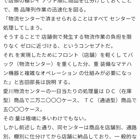
で店頭の棚レイ アウト順に商品を仕分けしておくこと
で、商 品陳列作業の迅速化を図る。
「物流センターで済ませられることはすべて センターで
処理してしまう。
そうすることで 店舗側で発生する物流作業の負担を限
りなく ゼロに近づける、というコンセプトだ。
それ を実現したためにフロント（店舗）を軽くし てバ
ック（物流センター）を重くした分、重 装備なマテハ
ン機器と複雑なオペレーション の仕組みが必要になっ
た」と吉田部長は説明 する。
愛川物流センターの一日当たりの処理量は ＤＣ（在庫
型）商品で二万二〇〇〇ケース、 ＴＣ（通過型）商品で
五〇〇〇ケース。
その 量は極端に多いわけでもない。
しかし前述し た通り、同センターは商品を店舗別、通路
別、棚別に仕分けてから店舗に納品しており、一 般的な