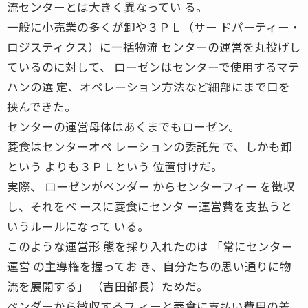
流センターとは大きく異なってい る。
一般に小売業の多くが卸や３ＰＬ（サー ドパーティー・
ロジスティクス）に一括物流 センターの運営を丸投げし
ているのに対して、 ローゼンはセンターで使用するマテ
ハンの選 定、オペレーション方法など細部にまで口を
挟んできた。
センターの運営母体はあくまでもローゼン。
菱食はセンターオペ レーションの委託先 で、しかも卸
という よりも３ＰＬという 位置付けだ。
実際、 ローゼンがベンダー からセンターフィー を徴収
し、それをベ ースに菱食にセンタ ー運営費を支払うと
いうルールになって いる。
このような運営形 態を採り入れたのは 「常にセンター
運営 の主導権を握ってお き、自分たちの思い通りに物
流を展開する」 （吉田部長）ためだ。
ベンダーから徴収するフ ィーと菱食に支払い費用の差