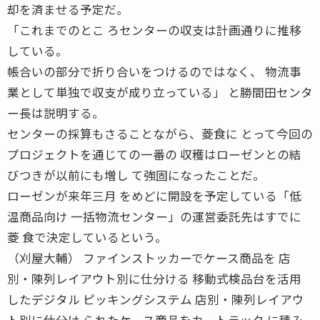
却を済ませる予定だ。
「これまでのとこ ろセンターの収支は計画通りに推移
している。
帳合いの部分で折り合いをつけるのではなく、 物流事
業として単独で収支が成り立っている」 と勝間田センタ
ー長は説明する。
センターの採算もさることながら、菱食に とって今回の
プロジェクトを通じての一番の 収穫はローゼンとの結
びつきが以前にも増し て強固になったことだ。
ローゼンが来年三月 をめどに開設を予定している「低
温商品向け 一括物流センター」の運営委託先はすでに
菱 食で決定しているという。
（刈屋大輔） ファインストッカーでケース商品を 店
別・陳列レイアウト別に仕分ける 移動式検品台を活用
したデジタル ピッキングシステム 店別・陳列レイアウ
ト別に仕分け られたケース商品をカートラック に積み