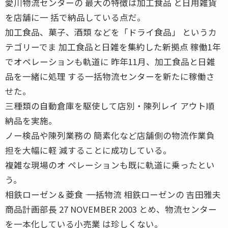
愛川物流センターの 最大の特徴は加工食品 と日用雑貨
を店舗に一 括で納品している点だ。
加工食品、菓子、酒類 などを「ドライ食品」 というカ
テゴリーでま 加工食品と日雑を集約した新拠点 稼働1年
でオペレーションも軌道に 昨年11月、加工食品と日雑
品を一緒に処理 する一括物流センターを新たに稼働さ
せた。
三種類の自動倉庫を駆使して店別・陳列レイ アウト順
納品を実施。
ノー検品や陳列業務の 簡素化など店舗側の物流作業負
担を大幅に軽 減することに成功している。
複雑な現場のオ ペレーションも既に軌道に乗ったとい
う。
相鉄ローゼン＆菱食 ―― 一括物流 相鉄ローゼンの 吉田雅夫
商品計画部長 27 NOVEMBER 2003 とめ、物流センター
を一本化している小売業 は珍しくない。