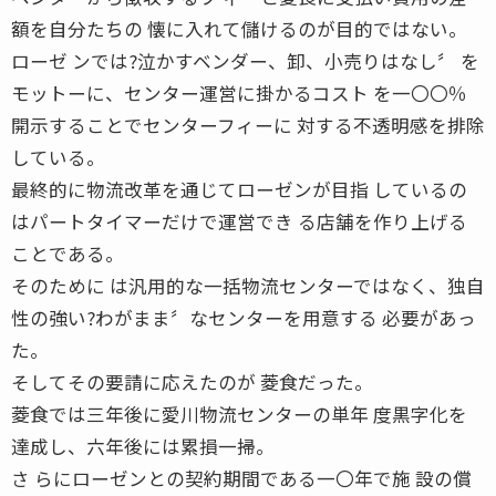
額を自分たちの 懐に入れて儲けるのが目的ではない。
ローゼ ンでは?泣かすベンダー、卸、小売りはなし〞 を
モットーに、センター運営に掛かるコスト を一〇〇％
開示することでセンターフィーに 対する不透明感を排除
している。
最終的に物流改革を通じてローゼンが目指 しているの
はパートタイマーだけで運営でき る店舗を作り上げる
ことである。
そのために は汎用的な一括物流センターではなく、独自
性の強い?わがまま〞なセンターを用意する 必要があっ
た。
そしてその要請に応えたのが 菱食だった。
菱食では三年後に愛川物流センターの単年 度黒字化を
達成し、六年後には累損一掃。
さ らにローゼンとの契約期間である一〇年で施 設の償