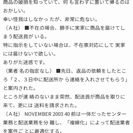
商品の破損を知っていて、何 も言わずに置いて帰るのは
おかしい。
幸い怪我はしなかっ たが、非常に危ない。
（Ａ社） ■不在の場合、勝手に実家に商品を届けてし
まう配送員が いる。
特に指示をしていない場合は、不在票対応にして 実家
には届けないで欲しい。
ありがた迷惑です。
（業者 名の指定なし） ■先日、返品の依頼をしたとこ
ろ「２、３日中に配送所か ら連絡を入れさせてもらう」
と案内された。
ところが連 絡のないまま突然、配送員が商品を取りに
来て、更には 送料を請求された。
（Ａ社） NOVEMBER 2003 40 前は一体だったセンター
業務と配送業務を分 離し、「複線化」によって配送業者
を案件ご とに最適化する。