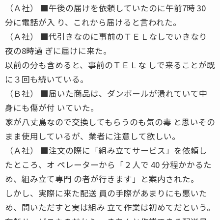
（Ａ社） ■午後の届けを依頼していたのに午前7時 30
分に電話が入 り、これから届けると言われた。
（Ａ社） ■代引きなのに事前のＴＥＬなしでいきなり
夜の8時過 ぎに届けに来た。
以前の分も含めると、事前のＴＥＬな しで来ることが既
に３回も続いている。
（Ｂ社） ■届いた商品は、ダンボールが潰れていて中
身にも傷が付 いていた。
家が八丈島なので交換してもらうのも気の毒 と思いその
まま使用しているが、業者に注意して欲しい。
（Ａ社） ■注文の際に「組み立てサービス」を依頼し
たところ、オ ペレーターから「２人で 40 分程かかるた
め、組み立て専門 の者が行きます」と案内された。
しかし、実際に来た配送 員の手際があまりにも悪いた
め、問いただすと実は組み 立て作業は初めてだという。