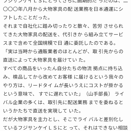
フジサンケイＬＳにとってさらに画期的だ ったのは、二
〇〇〇年八月から大物家具の配 送業務を日本通運にシ
フトしたことだった。
それまで自社化に踏み切ったりと散々、苦労 させられ
てきた大物家具の配送を、代引きか ら組み立てサービ
スまで含めて全国規模で日 通に委託したのである。
「実は当時から通販業者のほとんどが、取 引先からの
直送によって大物家具を届けてい た。
すべての商品をいったん自分たちの物流 拠点に持ち込
み、検品してから改めてお客様 に届けるという我々の
やり方は、リードタイ ムが長いうえにコストが掛かる
という意味で、 すでに遅れていた」（山手部長） ライ
バル企業の多くは、取引先に配送業務 までを委ねると
いうかたちで直送を実現して いた。
だが大物家具を主力とし、そこでライ バルと差別化し
ているフジサンケイＬＳにと って、それはできない相談