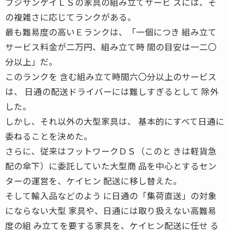
フジサンケイＬＳの家具の組み立てサービ スには、そ
の複雑さに応じてランクがある。
最も難易度の高いＥランクは、「一個につき 組み立て
サービス料金が二万円、組み立て時 間の目安は一二〇
分以上」だ。
このランクを 含む組み立て時間六〇分以上のサービス
は、 日通の配送ドライバーには難しすぎるとして 除外
した。
しかし、それ以外の大型家具は、 基本的にすべて日通に
委ねることを決めた。
さらに、従来はフットワークＤＳ（このと きは軽貨急
配の傘下）に委託していた大型商 品を中心とするセン
ターの運営を、ケイヒン 配送に移し替えた。
そして輸入品などのよう に日通の「集荷直送」の対象
にならない大型 家具や、日通には取り扱えない高難易
度の組 み立てを要する家具を、ケイヒン配送に任せ る