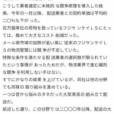
こうして業者選定に本格的 な競争原理を導入した結
果、今年の一月以降、 配送業者との契約単価は平均約
二〇％も下が った。
百万個単位の荷物を扱っているフジサ ンケイＬＳにとっ
ては、極めて大きなコスト 削減だった。
メール便市場の加熱が追い風に 従来のフジサンケイＬ
Ｓの物流管理には競 争が不足していた。
特殊な条件を満たせる配 送業者の選択肢が限られてい
たという事情が あったためだが、物流業界で進む熾烈
な競争 を利用しない手はない。
すでにかなりの成果 を上げているが、同社は他の分野
でも同様の 取り組みを進めている。
一つは昔から悩みのタネだった大型家具の 組み立て配
送だ。
前述した通り、この分野で は二〇〇〇年以降、配送の大