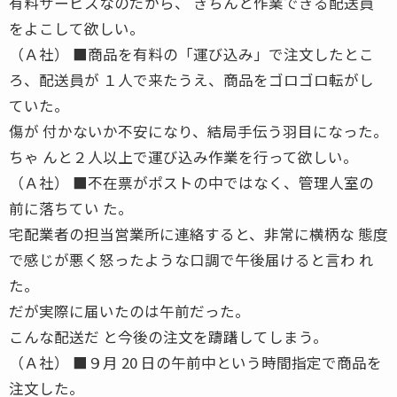
有料サービスなのだから、 きちんと作業できる配送員
をよこして欲しい。
（Ａ社） ■商品を有料の「運び込み」で注文したとこ
ろ、配送員が １人で来たうえ、商品をゴロゴロ転がし
ていた。
傷が 付かないか不安になり、結局手伝う羽目になった。
ちゃ んと２人以上で運び込み作業を行って欲しい。
（Ａ社） ■不在票がポストの中ではなく、管理人室の
前に落ちてい た。
宅配業者の担当営業所に連絡すると、非常に横柄な 態度
で感じが悪く怒ったような口調で午後届けると言わ れ
た。
だが実際に届いたのは午前だった。
こんな配送だ と今後の注文を躊躇してしまう。
（Ａ社） ■９月 20 日の午前中という時間指定で商品を
注文した。