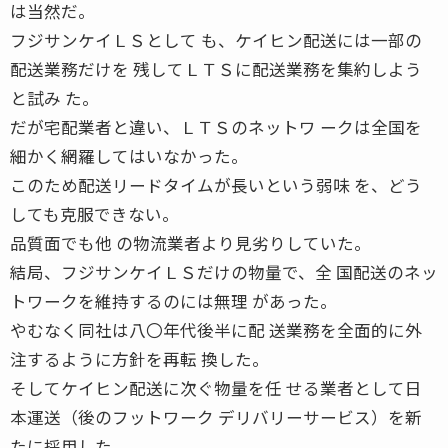
は当然だ。
フジサンケイＬＳとして も、ケイヒン配送には一部の
配送業務だけを 残してＬＴＳに配送業務を集約しよう
と試み た。
だが宅配業者と違い、ＬＴＳのネットワ ークは全国を
細かく網羅してはいなかった。
このため配送リードタイムが長いという弱味 を、どう
しても克服できない。
品質面でも他 の物流業者より見劣りしていた。
結局、フジサンケイＬＳだけの物量で、全 国配送のネッ
トワークを維持するのには無理 があった。
やむなく同社は八〇年代後半に配 送業務を全面的に外
注するように方針を再転 換した。
そしてケイヒン配送に次ぐ物量を任 せる業者として日
本運送（後のフットワーク デリバリーサービス）を新
たに採用した。