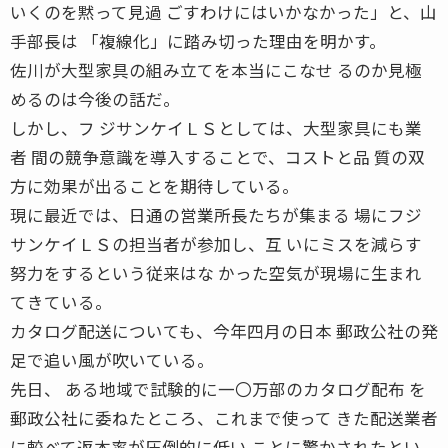
いくのを黙って見過 ごすわけにはいかなかった」と、山
手部長は 「複線化」に踏み切った理由を明かす。
佐川が大型家具の組み立てを本当にこなせ るのか見極
めるのは今後の話だ。
しかし、フ ジサンケイＬＳとしては、大型家具にも業
者 間の競争意識を導入することで、コストと品 質の双
方に効果が出ることを期待している。
現に最近では、日通の営業所長たちが集まる 場にフジ
サンケイＬＳの担当者が参加し、互 いにミスを減らす
努力をするという従来はな かった空気が現場に生まれ
てきている。
カタログ配送についても、今年四月の日本 郵政公社の発
足で追い風が吹いている。
先日、 ある地域で試験的に一〇万部のカタログ配布 を
郵政公社に委ねたところ、これまで使って きた配送業者
に較べて返本率が圧倒的に低い ことに驚かされたとい