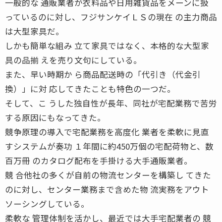
一般的な 通販業者が衣料品や日用雑貨品をメーンに扱
っているのに対し、フジサンケイＬＳの現在 の主力商品
は大型家具だ。
しかも簡単な組み 立て家具ではなく、本格的な大型家
具の品揃 えを売り文句にしている。
また、早い時期か ら商品配送時の「代引き（代金引
換）」に対 応してきたことも特色の一つだ。
そして、こ うした独自性が長年、同社が宅配業務で苦労
する原因にもなってきた。
競争原理の導入で宅配業務を高度化 業者を柔軟に見直
すシステムが奏功 １年間に約450万個の宅配荷物と、数
百万冊 のカタログ配布を手掛ける大手通販業者。
競 合他社の多くが自前の物流センターを構築し てきた
のに対し、センター業務まで含めた物 流実務をアウト
ソーシングしている。
柔軟な 管理体制を活かし、最近では大手宅配業者の 競