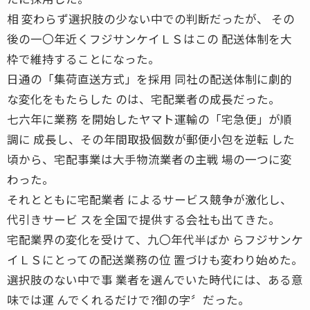
相 変わらず選択肢の少ない中での判断だったが、 その
後の一〇年近くフジサンケイＬＳはこの 配送体制を大
枠で維持することになった。
日通の「集荷直送方式」を採用 同社の配送体制に劇的
な変化をもたらした のは、宅配業者の成長だった。
七六年に業務 を開始したヤマト運輸の「宅急便」が順
調に 成長し、その年間取扱個数が郵便小包を逆転 した
頃から、宅配事業は大手物流業者の主戦 場の一つに変
わった。
それとともに宅配業者 によるサービス競争が激化し、
代引きサービ スを全国で提供する会社も出てきた。
宅配業界の変化を受けて、九〇年代半ばか らフジサンケ
イＬＳにとっての配送業務の位 置づけも変わり始めた。
選択肢のない中で事 業者を選んでいた時代には、ある意
味では運 んでくれるだけで?御の字〞だった。