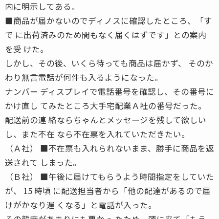
内に明示してある。
■商品が届かないのでディノスに確認したところ、「す
で に出荷済みのため間もなく届くはずです」との案内
を受 けた。
しかし、その後、いくら待っても商品は届かず、 そのか
わり無言電話が何件も入るようになった。
ナンバー ディスプレイで電話番号を確認し、その番号に
かけ直し てみたところ大手宅配業Ａ社の番号だった。
配送前の連 絡ならちゃんとメッセージを残して欲しい
し、また不在 なら不在票を入れていただきたい。
（Ａ社） ■不在票も入れられないまま、勝手に商品を返
送されて しまった。
（Ｂ社） ■午後に届けてもらうよう時間指定をしていた
が、 15 時頃 に配送担当者から「他の配達があるので届
けがかなり遅 くなる」と電話が入った。
その態度があまりにも悪かっ たため、頭に来て「もう