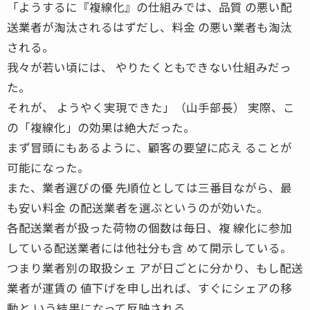
「ようするに『複線化』の仕組みでは、品質 の悪い配
送業者が淘汰されるはずだし、料金 の悪い業者も淘汰
される。
我々が若い頃には、 やりたくともできない仕組みだっ
た。
それが、 ようやく実現できた」（山手部長） 実際、こ
の「複線化」の効果は絶大だった。
まず冒頭にもあるように、顧客の要望に応え ることが
可能になった。
また、業者選びの優 先順位としては三番目ながら、最
も安い料金 の配送業者を選ぶというのが効いた。
各配送業者が扱った荷物の個数は毎日、複 線化に参加
している配送業者には他社分も含 めて開示している。
つまり業者別の取扱シェ アが日ごとに分かり、もし配送
業者が運賃の 値下げを申し出れば、すぐにシェアの移
動と いう結果になって反映される。