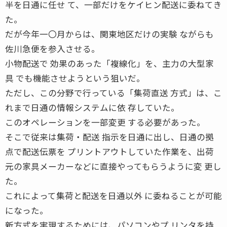
半を日通に任せ て、一部だけをケイヒン配送に委ねてき
た。
だが今年一〇月からは、関東地区だけの実験 ながらも
佐川急便を参入させる。
小物配送で 効果のあった「複線化」を、主力の大型家
具 でも機能させようという狙いだ。
ただし、この分野で行っている「集荷直送 方式」は、こ
れまで日通の情報システムに依 存していた。
このオペレーションを一部変更 する必要があった。
そこで従来は集荷・配送 指示を日通に出し、日通の拠
点で配送伝票を プリントアウトしていた作業を、出荷
元の家具メーカーなどに直接やってもらうように変 更し
た。
これによって集荷と配送を日通以外 に委ねることが可能
になった。
新方式を実現するためには、パソコンやプ リンタを持