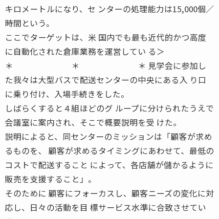
キロメートルになり、セ ンターの処理能力は15,000個／
時間という。
ここでターゲットは、米 国内でも最も近代的かつ高度
に自動化された倉庫業務を運営してい る＞
＊ ＊ ＊ 見学会に参加し
た我々は大型バスで配送センターの中央にある入 り口
に乗り付け、入場手続きをした。
しばらくすると４組ほどのグ ループに分けられたうえで
会議室に案内され、そこで概要説明を受 けた。
説明によると、同センターのミッションは「顧客が求め
るものを、 顧客が求めるタイミングにあわせて、最低の
コストで配送すること によって、各店舗が儲かるように
販売を支援すること」。
そのために 顧客にフォーカスし、顧客ニーズの変化に対
応し、日々の活動を目 標サービス水準に合致させてい