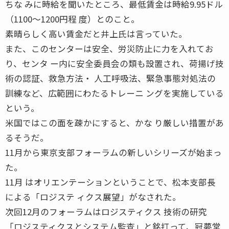
ちな みに時給を聞いたところ、最低賃金は時給9.95ドル
（1100〜1200円程 度）とのこと。
素晴らしく高い賃金だと井上氏は言っていた。
また、このセンターは安全、労災防止に力を入れてお
り、センタ ー内に安全委員会の類も設置され、荷揚げ技
術の認証、救急方法・ 人工呼吸法、緊急事態対処法の
訓練など、広範囲にわたるトレーニ ングを実施している
という。
米国ではこの面を疎かにすると、かな り厳しい措置があ
るそうだ。
11月から東京支部フォーラムの新しいシリーズが始まっ
た。
11月 はオリエンテーションということで、松本支部長
による「ロジステ ィクス展望」がなされた。
次回12月のフォーラムはロジスティクス 技術の研究
「ロジスティクスとシステム監査」と銘打って、冠夢堂