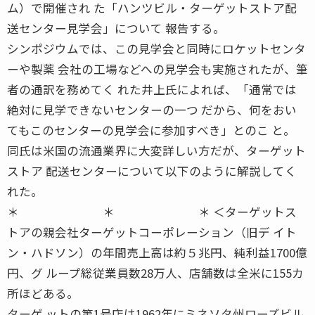
ム）で開催され た「ハンツビル・ターゲットストア配
送センター見学会」について 報告する。
シンポジウムでは、この見学会と同時にロケットセンタ
ーや製薬 会社の工場などへの見学会も実施されたが、筆
者の通訳を務めてく れた井上氏によれば、「通常では
絶対に見学できないセンターの一つ だから、何をおい
てもこのセンターの見学会に参加すべき」とのこ と。
同氏は米国の流通業界に大変詳しい方だが、ターゲット
ストア 配送センターについて以下のように解説してく
れた。
＊ ＊ ＊ ＜ターゲットス
トアの親会社ターゲットコーポレーション（旧デ イト
ン・ハドソン）の年間売上高は約５兆円、純利益1700億
円、グ ループ総従業員数28万人、店舗数は全米に155カ
所ほどある。
ターゲ ットの第1号店は1962年にミネソタ州ローズビル