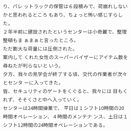
り、パレ ットラックの保管は６段積みで、荷崩れしない
かと思われるところ もあり、ちょっと怖い感じすらし
た。
２年半前に建設されたというセンターは小奇麗で、整理
整頓もま ぁまぁと言ったところ。
ただ膨大な荷量には圧倒された。
案内して くれた女性のスーパーバイザーにアイテム数を
尋ねたが判らないと いう。
夕方、我々の見学会が終了する頃、交代の作業者が次々
とセンタ ーに入ってきた。
皆、セキュリティのゲートをくぐると、我々には 目もく
れず、そそくさと中へ入っていく。
センターは24時間操業で、 平日は１シフト10時間の20
時間オペレーション、４時間のメンテナ ンス、土日は１
シフト12時間の24時間オペレーションである。