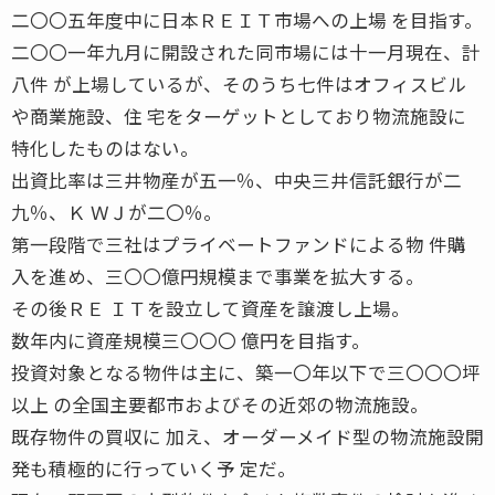
二〇〇五年度中に日本ＲＥＩＴ市場への上場 を目指す。
二〇〇一年九月に開設された同市場には十一月現在、計
八件 が上場しているが、そのうち七件はオフィスビル
や商業施設、住 宅をターゲットとしており物流施設に
特化したものはない。
出資比率は三井物産が五一％、中央三井信託銀行が二
九％、Ｋ ＷＪが二〇％。
第一段階で三社はプライベートファンドによる物 件購
入を進め、三〇〇億円規模まで事業を拡大する。
その後ＲＥ ＩＴを設立して資産を譲渡し上場。
数年内に資産規模三〇〇〇 億円を目指す。
投資対象となる物件は主に、築一〇年以下で三〇〇〇坪
以上 の全国主要都市およびその近郊の物流施設。
既存物件の買収に 加え、オーダーメイド型の物流施設開
発も積極的に行っていく予 定だ。