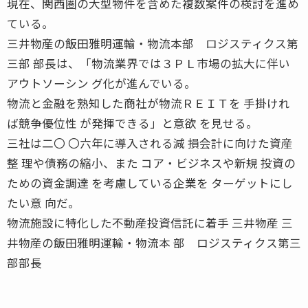
現在、関西圏の大型物件を含めた複数案件の検討を進め
ている。
三井物産の飯田雅明運輸・物流本部 ロジスティクス第
三部 部長は、「物流業界では３ＰＬ市場の拡大に伴い
アウトソーシン グ化が進んでいる。
物流と金融を熟知した商社が物流ＲＥＩＴを 手掛けれ
ば競争優位性 が発揮できる」と意欲 を見せる。
三社は二〇 〇六年に導入される減 損会計に向けた資産
整 理や債務の縮小、また コア・ビジネスや新規 投資の
ための資金調達 を考慮している企業を ターゲットにし
たい意 向だ。
物流施設に特化した不動産投資信託に着手 三井物産 三
井物産の飯田雅明運輸・物流本 部 ロジスティクス第三
部部長