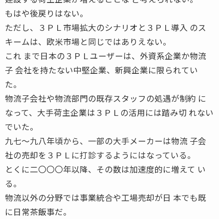
もはや後戻りはない。
ただし、３ＰＬ市場拡大のシナリオと３ＰＬ導入 のス
キームは、欧米市場と同じではありえない。
これ まで日本の３ＰＬユーザーは、外資系企業か物流
子 会社を持たない中堅企業、新興企業に限られてい
た。
物流子会社や物流部門の既存スタッフの処遇が制約 に
なって、大手荷主企業は３ＰＬの活用には踏み切 れない
でいた。
九七〜九八年頃から、一部の大手メーカーは物流 子会
社の売却を３ＰＬに打診するようにはなっている。
とくに二〇〇〇年以降、その数は加速度的に増えて い
る。
物流以外の分野では事業統合や工場売却が日 本でも既
に日常茶飯事だ。