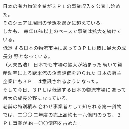
日本の有力物流企業が３ＰＬの事業収入を公表し始め
た。
そのシェアは周囲の予想を遙かに超えている。
しかも、 毎年10％以上のペースで事業は拡大を続けて
いる。
低迷 する日本の物流市場にあって３ＰＬは既に最大の成
長分 野となっている。
（大矢昌浩） 日本でも市場の拡大が始まった 続いて資
産効率による欧米流の企業評価を迫られた 日本の荷主
企業にも３ＰＬは意識されるようになった。
そして今日、３ＰＬは低迷する日本の物流市場に あって
最大の成長分野になっている。
老舗の特別積み 合わせ事業者として知られる第一貨物
では、二〇〇 二年度の売上高約七一六億円のうち、３
ＰＬ事業が 約一〇〇億円を占めた。