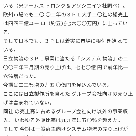
いる（米アームス トロング＆アソシエイツ社調べ）。
欧州市場でも二〇 〇二年の３ＰＬ大手二〇社の総売上
は四四三億ユー ロ（約五兆七六〇〇万円）に上ってい
る。
そして日本でも、３ＰＬは着実に市場に根付き始 めて
いる。
日立物流の３ＰＬ事業に当たる「システム 物流」の二
〇〇三年三月期の売り上げは、七七〇億 円で前年比一
六％増だった。
今期は二三％増の九五 〇億円を見込んでいる。
ここには日立製作所を含めた グループ会社向けの売り上
げは含まれていない。
同社 の売上高に占めるグループ会社向け以外の事業収
入、 いわゆる外販比率は九九年に五〇％を超えた。
そして 今期は一般荷主向けシステム物流の売り上げが