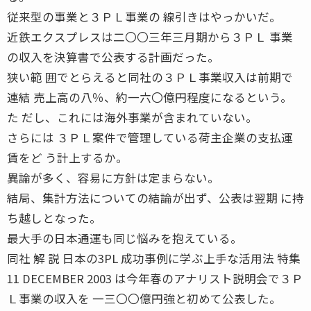
従来型の事業と３ＰＬ事業の 線引きはやっかいだ。
近鉄エクスプレスは二〇〇三年三月期から３ＰＬ 事業
の収入を決算書で公表する計画だった。
狭い範 囲でとらえると同社の３ＰＬ事業収入は前期で
連結 売上高の八％、約一六〇億円程度になるという。
た だし、これには海外事業が含まれていない。
さらには ３ＰＬ案件で管理している荷主企業の支払運
賃をど う計上するか。
異論が多く、容易に方針は定まらない。
結局、集計方法についての結論が出ず、公表は翌期 に持
ち越しとなった。
最大手の日本通運も同じ悩みを抱えている。
同社 解 説 日本の3PL 成功事例に学ぶ上手な活用法 特集
11 DECEMBER 2003 は今年春のアナリスト説明会で３Ｐ
Ｌ事業の収入を 一三〇〇億円強と初めて公表した。