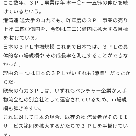
ここ数年、３ＰＬ事業は年 率一〇〜一五％の伸びを続
けているという。
港湾運 送大手の山九でも、昨年度の３ＰＬ事業の売り
上げ 二四〇億円を、今期は三二〇億円に拡大する目標
を 掲げている。
日本の３ＰＬ市場規模 これまで日本では、３ＰＬの具
体的な市場規模や その成長率を測定することができな
かった。
理由の一 つは日本の３ＰＬがいずれも?兼業〞だったか
らだ。
欧米の有力３ＰＬは、いずれもベンチャー企業か大手
物流会社の別会社として運営されているため、市場規
模も弾きやすい。
これに対して日本の場合、既存の物 流業者がそのまま
サービス範囲を拡大するかたちで３ ＰＬを手掛けてい
る。