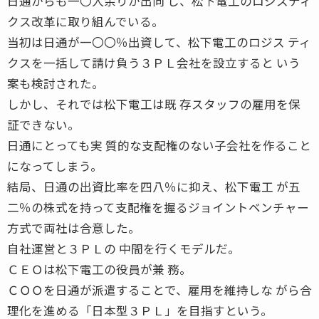
日通からも一〇人余りが出向 し、松下電工のロジスティ
クス改革に取り組んでいる。
当初は日通が一〇〇％出資して、松下電工のロジス ティ
クスを一括して請け負う３ＰＬ会社を設立すると いう
案も検討された。
しかし、それでは松下電工は既 存スタッフの雇用を保
証できない。
日通にとっても実 質的な支配権のない子会社を作ること
になってしまう。
結局、日通の出資比率を四八％に抑え、松下電工 が五
二％の株式を持って支配権を握るジョイントベンチャー
方式で両社は合意した。
自社運営と３ＰＬの 中間を行くモデルだ。
ＣＥＯは松下電工の役員が兼 務。
ＣＯＯを日通が派遣することで、雇用を維持しな がら合
理化を進める「日本型３ＰＬ」を目指すという。