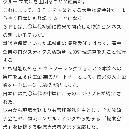
グルー プ向けを上回ることが確実だ。
これによって、３ＰＬ を主業とする大手物流会社が、よ
うやく日本にも登場 することになる。
３ＰＬは九〇年代初頭に欧米で開花した物流ビジ ネス
の新しいモデルだ。
輸送や保管といった単機能の 業務委託ではなく、荷主
企業のロジスティクス活動全 般の管理運営を丸ごと代行
する。
中核機能以外をア ウトソーシングすることで本業への
集中を図る荷主企 業のパートナーとして、欧米の大手企
業を中心に一気 に導入が広まった。
日本には九〇年代の中頃に、そのコンセプトが紹介 さ
れた。
従来から現場実務よりも管理業務を主として きた物流
子会社や、物流コンサルティングから始まる 「提案営
業」を標榜する物流専業者がまず反応した。