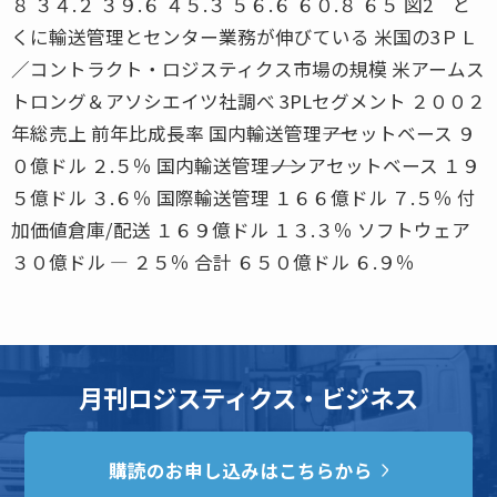
８ ３４.２ ３９.６ ４５.３ ５６.６ ６０.８ ６５ 図2 と
くに輸送管理とセンター業務が伸びている 米国の3ＰＬ
／コントラクト・ロジスティクス市場の規模 米アームス
トロング＆アソシエイツ社調べ 3PLセグメント ２００２
年総売上 前年比成長率 国内輸送管理――アセットベース ９
０億ドル ２.５％ 国内輸送管理――ノンアセットベース １９
５億ドル ３.６％ 国際輸送管理 １６６億ドル ７.５％ 付
加価値倉庫/配送 １６９億ドル １３.３％ ソフトウェア
３０億ドル ― ２５％ 合計 ６５０億ドル ６.９％
月刊ロジスティクス・ビジネス
購読のお申し込みはこちらから