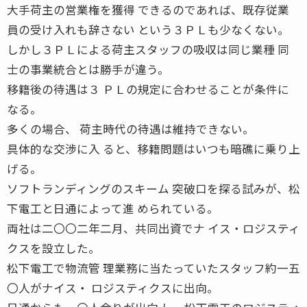
大手荷主の営業権を獲得 できるのであれば、既存従業
員の受け入れも辞さない という３ＰＬも少なくない。
しかし３ＰＬによる荷主スタッフの吸収は同じ業種 同
士の事業統合とは勝手が違う。
移籍後の待遇は３ ＰＬの規定に合わせることが条件に
なる。
多くの場合、 荷主時代の待遇は維持できない。
具体的な交渉に入 ると、移籍問題はいつも暗礁に乗り上
げる。
ソフトランディングのスキーム 突破口を探る試みが、松
下電工と日通によって進 められている。
両社は二〇〇二年二月、共同出資でナ イス・ロジスティ
クスを設立した。
松下電工で物流管 理業務に当たっていたスタッフ約一五
〇人がナイス・ ロジスティクスに出向。