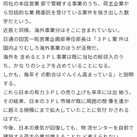
同社の本店営業 部で管轄する事業のうち、荷主企業か
ら包括的な業 務委託を受けている案件を抜き出した数
字だという。
近鉄と同様、海外事業分はそこに含まれていない。
日通の田宮一昭営業企画部専任部長は「３ＰＬ案 件は
国内よりむしろ海外事業のほうが活発だ。
海外を 含めると３ＰＬ事業は既に当社の総収入のう
ち、かな りのシェアを占めていることになる。
しかも、毎年そ の割合はぐんぐん高まっている」と説明
する。
これら日本の有力３ＰＬの売り上げも来年には出 揃う。
その結果、日本の３ＰＬ市場が既に周囲の想 像を遙か
に超える規模にまで拡大していたことに気付 かされる
はずだ。
今後、日本の景気が回復しても、物 流センターを自前で
建設する荷主企業が増えることな ど考えられない。