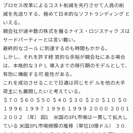
プロセス改革によるコスト削減を先行させて人員の削
減を先送りする、極めて日本的なソフトランディング と
いえる。
親会社が過半数の株式を握るナイス・ロジスティク スは
サードパーティーとは言い難い。
最終的なゴール に到達するのも時間もかかる。
しかし、それを許す経 営的な余裕が親会社にある場合
は、本格的な３ＰＬ 導入までの移行期のモデルとして、
有効に機能する可 能性がある。
これを成功させることで日通は同じモデ ルを他の大手
荷主にも展開したいと考えている。
＄７０ ＄６０ ＄５０ ＄４０ ＄３０ ＄２０ ＄１０ ＄０
１９９６ １９９７ １９９８ １９９９ ２０００ ２００１
２００２ （年） 図1 米国の3PL市場は一貫して拡大し
ている 米国3PL市場規模の推移（単位10億ドル） ３０.