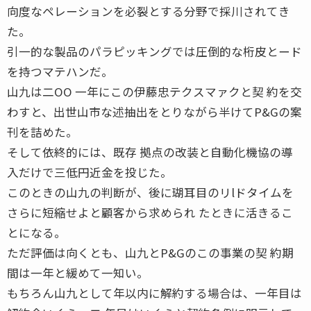
向度なペレーションを必裂とする分野で採川されてき
た。
引一的な製品のパラピッキングでは圧倒的な桁皮とード
を持つマテハンだ。
山九は二OO 一年にこの伊藤忠テクスマァクと契 約を交
わすと、出世山市な述抽出をとりながら半けてP&Gの案
刊を詰めた。
そして依終的には、既存 拠点の改装と自動化機協の導
入だけで三低円近金を投じた。
このときの山九の判断が、後に瑚耳目のリlドタイムを
さらに短縮せよと顧客から求められ たときに活きるこ
とになる。
ただ評価は向くとも、山九とP&Gのこの事業の契 約期
間は一年と緩めて一知い。
もちろん山九として年以内に解約する場合は、一年目は