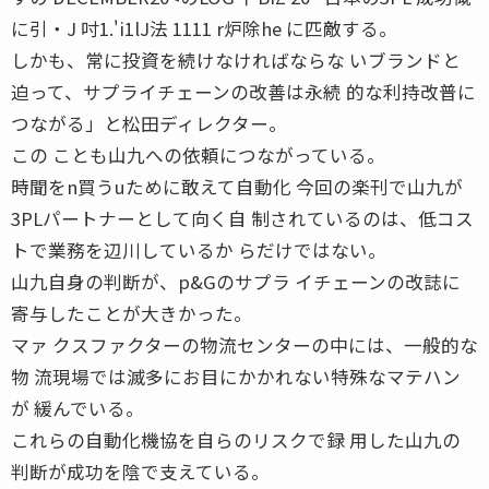
に引・J 吋1.'i1lJ法 1111 r炉除he に匹敵する。
しかも、常に投資を続けなければならな いブランドと
迫って、サプライチェーンの改善は永続 的な利持改普に
つながる」と松田ディレクター。
この ことも山九への依頼につながっている。
時聞をn買うuために敢えて自動化 今回の楽刊で山九が
3PLパートナーとして向く自 制されているのは、低コス
トで業務を辺川しているか らだけではない。
山九自身の判断が、p&Gのサプラ イチェーンの改誌に
寄与したことが大きかった。
マァ クスファクターの物流センターの中には、一般的な
物 流現場では滅多にお目にかかれない特殊なマテハン
が 緩んでいる。
これらの自動化機協を自らのリスクで録 用した山九の
判断が成功を陰で支えている。