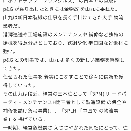
にポテトチァプ「プリングルズ」 の日本での直販に
p&G が乗り出したときには金物故 を山九に委ねた。
山九は新日本製織の仕事を長く手掛けてきた大手 物流
業者だ。
港湾巡送や工場施設のメンテナンスや 補修など独特の
鎖械を得意分野としており、鉄鋼や化 学口聞など素材に
強い。
p&G との制事では、山九は 多くの新しい業務を経験し
てきた。
任せられた仕事を 着実にこなすことで徐々に信頼を獲
得していった。
その山九は段近、経営の三本柱として「3PM( サ ードパ
ーティ・メンテナンスH第三者として製造設備 の保全や
補修を請け負弓事業)」、「3PLH 「中国で の物流事
業」を掲げている。
一時期、経営危機説さ えささやかれた同社にとって、従