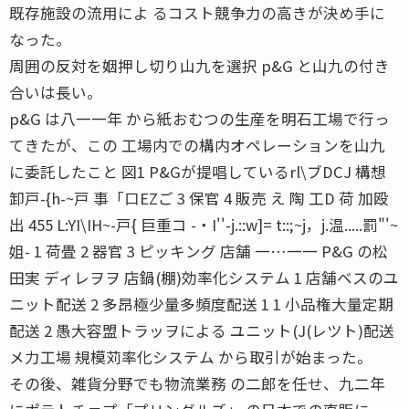
既存施設の流用によ るコスト競争力の高きが決め手に
なった。
周囲の反対を姻押し切り山九を選択 p&G と山九の付き
合いは長い。
p&G は八一一年 から紙おむつの生産を明石工場で行っ
てきたが、この 工場内での構内オペレーションを山九
に委託したこと 図1 P&Gが提唱しているrl\ブDCJ 構想
卸戸-{h-~戸 事「口EZご 3 保官 4 販売 え 陶 工D 荷 加殴
出 455 L:YI\IH~-戸{ 巨重コ -・I''-j.::w]= t::;~j，j.温.....罰"'~
姐- 1 荷畳 2 器官 3 ピッキング 店舗 一…一一 P&G の松
田実 ディレヲヲ 店鍋(棚)効率化システム 1 店舗ベスのユ
ニット配送 2 多昂極少量多頻度配送 1 1 小品権大量定期
配送 2 愚大容盟トラッヲによる ユニット(J(レツト)配送
メ力工場 規模苅率化システム から取引が始まった。
その後、雑貨分野でも物流業務 の二郎を任せ、九二年