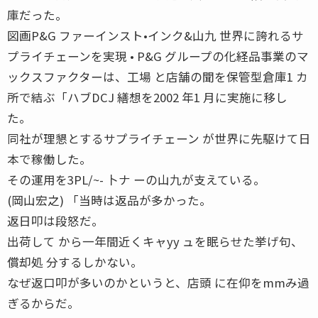
庫だった。
図画P&G ファーインスト•インク&山九 世界に誇れるサ
プライチェーンを実現 • P&G グループの化経品事業のマ
ックスファクターは、工場 と店舗の聞を保管型倉庫1 カ
所で結ぶ「ハブDCJ 繕想を2002 年1 月に実施に移し
た。
同社が理懇とするサプライチェーン が世界に先駆けて日
本で稼働した。
その運用を3PL/~- 卜ナ ーの山九が支えている。
(岡山宏之) 「当時は返品が多かった。
返日叩は段怒だ。
出荷して から一年間近くキャyy ュを眠らせた挙げ句、
償却処 分するしかない。
なぜ返口叩が多いのかというと、店頭 に在仰をmmみ過
ぎるからだ。