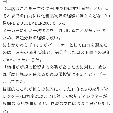
円。
今年度はこれを三二O 億円 まで仲ばす計画だ」という。
それまでの山九には化粧品物流の経験がほとんどな 19 u
昏GI-BIZ DECEMBER2003 かった。
メーカーに近い一次物流を手胤明けることが多 かった
ため、流通分野の経験も浅い。
にもかかわらず P&G がパートナーとして山九を選んだ
のは、過去の 取引災総と、前仰向したコスト而への評価
がaMかったか らだ。
「他相が新規で投資する必裂があったのに対し、 彼ら
は「既存施設を使えるため設備投資は不要』とア ピー
ルしてきた。
結採的にこれが彼らの強みになった」 (P&G の絞削ディ
レクター) 山九宇選ぶことに対して松削ディレクターが
周聞の 意見を求めると、物流のプロはほぼ全貝が反対し
た。