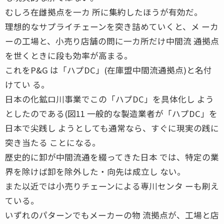
むしろ在雌拠点を一カ 所に集約したほうが有効だ。
理想的なサプライチェーンを突き詰めていくと、メ ーカ
ーの工場と、小売り店舗の問に一カ所だけ中間流 通拠点
を世くときに段も効率が高まる。
これをP&G は「ハプDC」(在庫盟中間流通拠点)と名付
けてい る。
日本の化鉱ロ川事業でこの「ハプDC」を具体化し よう
としたのである(図11 一般的な製造業者が「ハプDC」を
日本で尖践し ようとしても通常なら、すぐに現実の践に
突き当たる ことになる。
歴史的に卸が中間流通を綴ってきた日本 では、特定の業
界を除けば卸を除外した・向先は成立し ない。
また以近では小売りチェーンによる専川センタ ーも刷え
ている。
いずれのパターンでもメーカーの物 流拠点が、工場と店