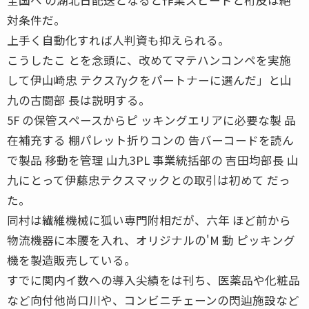
対条件だ。
上手く自動化すれば人判資も抑えられる。
こうしたこ とを念頭に、改めてマテハンコンペを実施
して伊山崎忠 テクス7yクをパートナーに選んだ」と山
九の古闘部 長は説明する。
5F の保管スペースからピ ッキングエリアに必要な製 品
在補充する 棚パレット折りコンの 告バーコードを読ん
で製品 移動を管理 山九3PL 事業統括部の 吉田均部長 山
九にとって伊藤忠テクスマックとの取引は初めて だっ
た。
同村は繊維機械に狐い専門附相だが、六年 ほど前から
物流機器に本腰を入れ、オリジナルの'M 動 ピッキング
機を製造販売している。
すでに関内イ数への導入尖績をは刊ち、医薬品や化粧品
など向付他尚口川や、コンビニチェーンの閃辿施設など