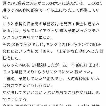
災は3PL業者の選定がニ0004六月に済んだ 後、この取り
組みはP&G側の都合で一年以上にわ たって停滞してい
た。
このとき契約締結時の業務設討 を見直す機会に忠まれ
た山九は、改めてレイアウトや 導入予定だったマテハ
ンについて検討宇品単ねた。
その 過程でデジタルピyキングとカlトピyキングの組み
合わせという当初の計画を、〈上前的な自動化へと方 針
転換した。
もちろんP&Gにも相談はしたが、抜一本 的には征され
ている業務でありHらのリスクで決めた 稲だった。
「当初、予定していた臼組みでも、人海戦術的にや れ
ば対応できたかもしれない。
だが決して広いとはい えない施設でこれをやれば、現
場は混乱する。
全国へ の湖北日配送となると作業スピードと桁皮は絶