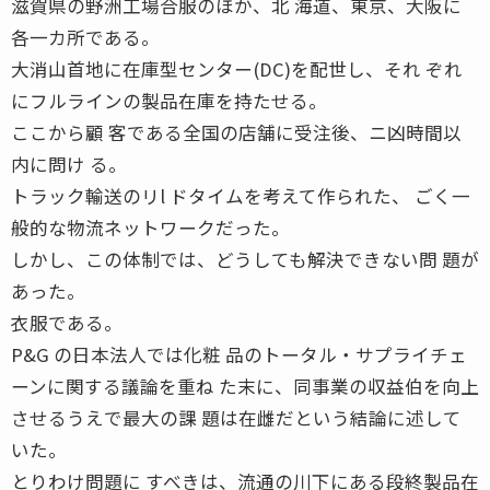
滋賀県の野洲工場合服のほか、北 海道、東京、大阪に
各一カ所である。
大消山首地に在庫型センター(DC)を配世し、それ ぞれ
にフルラインの製品在庫を持たせる。
ここから顧 客である全国の店舗に受注後、ニ凶時間以
内に問け る。
トラック輸送のリl ドタイムを考えて作られた、 ごく一
般的な物流ネットワークだった。
しかし、この体制では、どうしても解決できない問 題が
あった。
衣服である。
P&G の日本法人では化粧 品のトータル・サプライチェ
ーンに関する議論を重ね た末に、同事業の収益伯を向上
させるうえで最大の課 題は在雌だという結論に述して
いた。
とりわけ問題に すべきは、流通の川下にある段終製品在