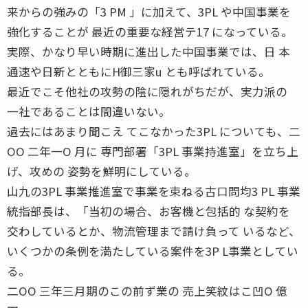
来からの強みの「3 PM 」に加えて、3PL や中国事業を
強化することが 最近の重要な経営テ17 になっている。
実際、かなり早い時期に進出した中国事業では、日 本
通速や日新とともにH御三家u とも呼ばれている。
最近でこそ他社の攻勢の陰に隠れがちだが、実力派の
一社であることは間違いない。
過去にはあまり聞こえ てこなかった3PL についても、二
OO 二年一O 月に 専門部署「3PL 事業持進室」を立ち上
げ、攻めの 姿勢を鮮明にしている。
山九の3PL 事業推進室で事業を束ねる古口問均3 PL 事業
統指部長は、「当初の場合、お客機と包括的 な契約を
交わしているとか、物流管理まで請け負って いるなど、
いくつかの条例を満たしている案件を3P L事業としてい
る。
二OO 三年三月期のこの前ず業の 売上笑紋はこ凹O 億