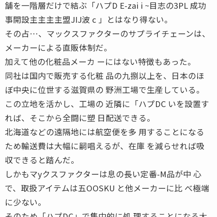
舗を一階層だけで結ぶ「ハプD E-zai i ~目志の3PL 成功
事開設主主主主盟JIJ波 c 」とはなり得ない。
その占…、マックスファクターのサプライチェーンは、
メーカーによる直販体制だ。
加えて他の化粧品メーカ ーにはない特徴もあった。
同社は国内で販売する化粧 品の九捌以上を、日本のほ
ぼ中央に位世する滋賀県の 野洲工場で生産している。
この立地を活かし、工場の 近隣に「ハプDC いを設置す
れば、そこから全闘に塑 日配送できる。
北海道などの遠隔地には航空便を多 用することになる
ため輸送費は大幅に嗣唱えるが、在庫 を減らせれば吸
収できると踏んだ。
しかもマyクスファクターは息の長い定番-M品が中 心
で、取扱アイテムは五OOSKU と他メーカーに比 べ極端
に少ない。
そのため「ハプDC」で集中的に処 理することになる大