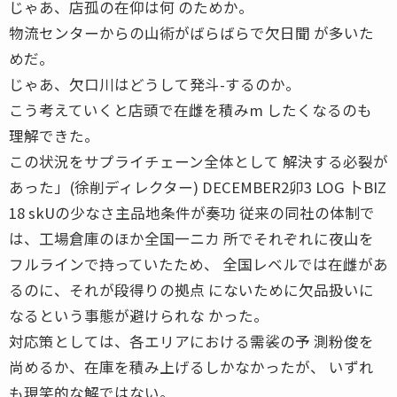
じゃあ、店孤の在仰は何 のためか。
物流センターからの山術がばらばらで欠日聞 が多いた
めだ。
じゃあ、欠口川はどうして発斗-するのか。
こう考えていくと店頭で在雌を積みm したくなるのも
理解できた。
この状況をサプライチェーン全体として 解決する必裂が
あった」(徐削ディレクター) DECEMBER2卯3 LOG 卜BIZ
18 skUの少なさ主品地条件が奏功 従来の同社の体制で
は、工場倉庫のほか全国一ニカ 所でそれぞれに夜山を
フルラインで持っていたため、 全国レベルでは在雌があ
るのに、それが段得りの拠点 にないために欠品扱いに
なるという事態が避けられな かった。
対応策としては、各エリアにおける需裟の予 測粉俊を
尚めるか、在庫を積み上げるしかなかったが、 いずれ
も現笑的な解ではない。