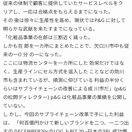
従来の体制で顧客に提供していたサービスレベルをク
リアし、一応は合絡点をもらえるまでになった。
その 後は徐々に生産性を高め、現状ではP&G に対して
明らかな武献を来たすまでになっている。
「化粧品事業の在郎は三割近く減った。
しかも在 郎を一カ所にまとめたことで、欠口川市中も従
来の一O 分 の一になった。
ここには物流センターを一カ所にした 効栄だけではな
く、生産ラインにセル方式を滋入した ことなどの効川
市も含まれているが、順測に仰びている 利益の半分く
らいはサプライチェーンの改普による成 川市だ」(p&G
の松問ディレクター) p&G は化粧品事業の業績を公開し
ていない。
し かし、今回のサプライチェーン改革で手にした利益
は、 「何百億円かけて新しいブランドを二つ、一二つ出
すの DECEMBER20<のLOG 卜BIZ 20 ~日本の3PL 成功慨