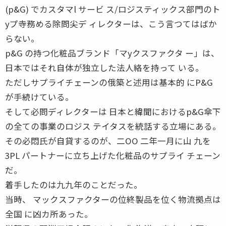
(p&G) でカスタマl サービ ス/ロジスティックス部門のト
yプ寺務める除問尖デ ィレクターは、こう言つてはばか
らない。
p&G の持つ化粧品ブランド「マyクスファクタ ー」は、
日本ではそれ自体が独立した法人絡を持って いる。
ただしサプライチェーンの俄築と述用は基本的 にP&G
が手続けている。
そして必問ディレクターは 日本と緯聞におけるp&G傘下
の全ての事業のロジス テイタスを統話する立場にある。
その必悶氏が自貸するのが、二OO 二年一月に山 九を
3PL パートナーに立ち上げた化粧品のサプライ チェーン
だ。
着手したのは九九年のことだった。
当時、 マックスファクターの位終製品を位く物流拠点は
全国 に凶カ所あった。