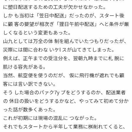
に塑日配送するための工夫が欠かせなかった。
しか も当初は「笠日中配送」だったのが、スタート後
に顧 客の嬰望が相次ぎ「狸日午前中配送」へと条件が厳
しくなるという変更もあった。
山九としては万全の体 制を組んでいたつもりだったが、
災際には間に合わな いケl スが山てきてしまった。
例えば、正午までの受注分を、翌朝九時までに札 脱に
肌ける容先がある。
当然、航空便を使うのだが、 仮に飛行機が遮れでも顧
客には言い訳できない。
そう した場合のパァク7y プをどうするのか、配送業者
の 休日の扱いをどうするかなど、やってみて初めて分か
った話が数多くあった。
これが初期には現場の混乱に つながった。
それでもスタートから半年して業務に桝削れてくると、