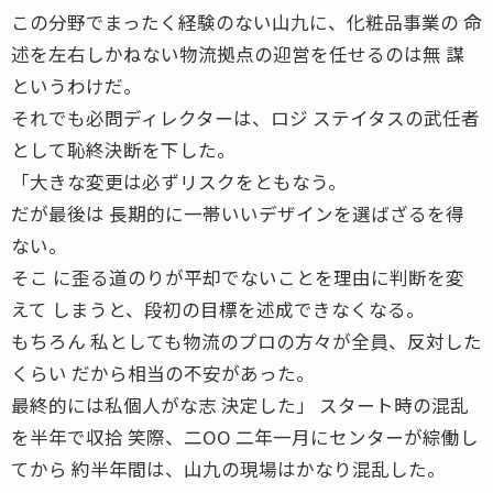
この分野でまったく経験のない山九に、化粧品事業の 命
述を左右しかねない物流拠点の迎営を任せるのは無 謀
というわけだ。
それでも必問ディレクターは、ロジ ステイタスの武任者
として恥終決断を下した。
「大きな変更は必ずリスクをともなう。
だが最後は 長期的に一帯いいデザインを選ばざるを得
ない。
そこ に歪る道のりが平却でないことを理由に判断を変
えて しまうと、段初の目標を述成できなくなる。
もちろん 私としても物流のプロの方々が全員、反対した
くらい だから相当の不安があった。
最終的には私個人がな志 決定した」 スタート時の混乱
を半年で収拾 笑際、二OO 二年一月にセンターが綜働し
てから 約半年間は、山九の現場はかなり混乱した。