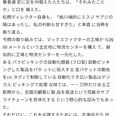
業者選 定に災を州唱えた人たちは、「それみたこと
か」と口を 備えた。
松問ディレクター自身も、「結川端的にミスジ ヤアジの
隔はあったし、私の判断も甘すぎた」と率直 に当時を
振り返る。
今問の取り組みでは、マックスファクターの工場か ら凶
00 メートルという主近地に物流センターを構え て、擬
似的に工場と物流センターを一元化した。
ある パラピッキングの自動化縫器 (フロ型) 自動ピッキ
ングした製品をパケ ットに役入する 金パケットの動告
をric タグJ で制御している 自動化でき広い製品はデジ
ヲル ピッキングで処理 な味では、一・刀所だけある工
肌明から、全国の顧客に製 品を直送という究艇のサプ
ライチェーンを具体化する という野心的な試みでもあっ
た。
それだけに、これを尖現するためには、北海巡や九 州