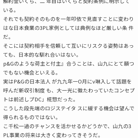
解約金いくら、二 年目はいくらと契約条例に明示して
いる。
それでも契約そのものを一年叩依で見直すことに変わり
はな日本食業の3PL家例としては典例なほど厳しい条 件
だ。
そこには契約相手を信頼して互いにリスクる姿勢はあっ
ても、日本的な馴れ合いはない。
p&Gのような荷主と付主』合うことは、山九にとて願つ
でもない機会といえる。
実はP&Gの日本法人 が九九年一O月にv琳入して話題を
呼んだ新収引制度 も、大一光に徽たわっていたコンセプ
トは前述しプDC」椛惣だった。
こうした段先端のロジステイタ スに緩する機会は望んで
得られるものではない。
こ千松一過のチャンスを活かせるかどうかで、山九の3
PL事業の将来は大きく変わってきそうだ。