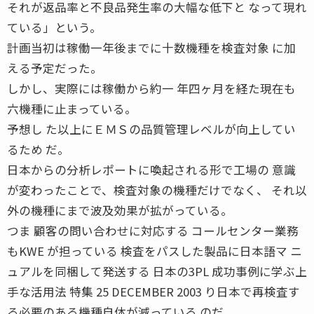
それが返品率と不良品発生率の大幅な低下と なって現れ
ている」という。
計画当初は稼働一年後までに十数機種を検査対象 に加
える予定だった。
しかし、実際には稼働から約一 年四ヶ月を経た現在も
六機種に止まっている。
予想し た以上にＥＭＳの品質管理レベルが向上してい
るため だ。
日本からの分析レポートに喚起される形で工場の 意識
が変わったことで、検査対象の機種だけでなく、 それ以
外の機種にまで波及効果が拡がっている。
つま 顧客の問い合わせに対応する コールセンター業務
もKWE が担っている 検査をパスした製品に日本語マ ニ
ュアルを同梱して発送する 日本の3PL 成功事例に学ぶ上
手な活用法 特集 25 DECEMBER 2003 り日本で再検査す
る必要のある機種自体が減っている のだ。