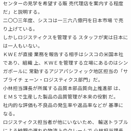
センターの見学を希望する販 売代理店を案内する程度
だ」と説明する。
二〇〇三年度、シスコは一三六八億円を日本市場 で売
り上げている。
しかしロジスティクスを管理する スタッフが実は日本に
は一人もいない。
ＫＷＥが直接 業務を報告する相手はシスコの米国本社
であり、組織 上、ＫＷＥを管理する立場にあるのはシン
ガポールに 常勤するアジアパシフィック地区担当の「サ
プライチ ェーン・ロジスティクス部門」だ。
小林担当課長が所属する品質本部品質向上推進部 は、
ＥＭＳで生産した製品の品質管理が本来の役割 だ。
社内的な評価も不良品の発生率や返品率などが 基準に
なる。
ロジスティクス担当者が他にいないため、 輸送トラブル
による納期の遅れや物流上のクレームで 小林担当課長