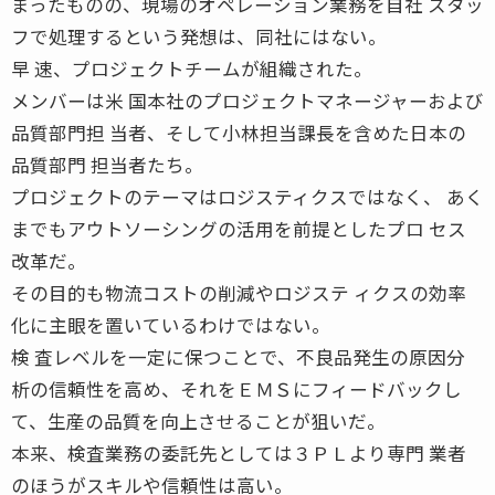
まったものの、現場のオペレーション業務を自社 スタッ
フで処理するという発想は、同社にはない。
早 速、プロジェクトチームが組織された。
メンバーは米 国本社のプロジェクトマネージャーおよび
品質部門担 当者、そして小林担当課長を含めた日本の
品質部門 担当者たち。
プロジェクトのテーマはロジスティクスではなく、 あく
までもアウトソーシングの活用を前提としたプロ セス
改革だ。
その目的も物流コストの削減やロジステ ィクスの効率
化に主眼を置いているわけではない。
検 査レベルを一定に保つことで、不良品発生の原因分
析の信頼性を高め、それをＥＭＳにフィードバックし
て、生産の品質を向上させることが狙いだ。
本来、検査業務の委託先としては３ＰＬより専門 業者
のほうがスキルや信頼性は高い。