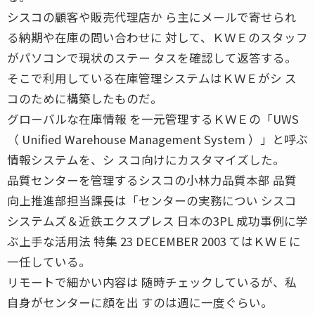
シスコの顧客や販売代理店か ら主にメールで寄せられ
る納期や在庫の問い合わせに 対して、ＫＷＥのスタッフ
がパソコンで現状のステー タスを確認して返答する。
そこで利用している在庫管理システムはＫＷＥがシ ス
コのために構築したものだ。
グローバルな在庫情報 を一元管理するＫＷＥの「UWS
（ Unified Warehouse Management System ）」と呼ぶ
情報システムを、シ スコ向けにカスタマイズした。
品質センターを管理するシスコの小林力品質本部 品質
向上推進部担当課長は「センターの実務につい シスコ
システムズ＆近鉄エクスプレス 日本の3PL 成功事例に学
ぶ上手な活用法 特集 23 DECEMBER 2003 てはＫＷＥに
一任している。
リモートで細かい内容は 随時チェックしているが、私
自身がセンターに顔を出 すのは週に一度ぐらい。