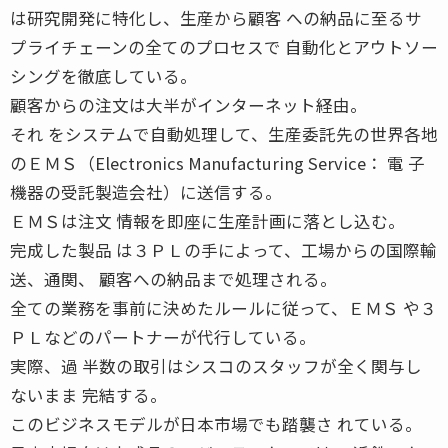
は研究開発に特化し、生産から顧客 への納品に至るサ
プライチェーンの全てのプロセスで 自動化とアウトソー
シングを徹底している。
顧客からの注文は大半がインターネット経由。
それ をシステムで自動処理して、生産委託先の世界各地
のＥＭＳ（Electronics Manufacturing Service： 電 子
機器の受託製造会社）に送信する。
ＥＭＳは注文 情報を即座に生産計画に落とし込む。
完成した製品 は３ＰＬの手によって、工場からの国際輸
送、通関、 顧客への納品まで処理される。
全ての業務を事前に決めたルールに従って、ＥＭＳ や３
ＰＬなどのパートナーが代行している。
実際、過 半数の取引はシスコのスタッフが全く関与し
ないまま 完結する。
このビジネスモデルが日本市場でも踏襲さ れている。