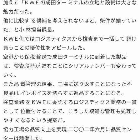
加えて「ＫＷＥの成田ター ミナルの立地と設備は大きな
魅力だった。
他に比較す る候補を考えられないほど、条件が揃ってい
た」と小 林担当課長。
ＫＷＥ側ではロジスティクスから検査まで一括して 請け
負うことの優位性をアピールした。
空港から保税 輸送で成田ターミナルに到着した製品
は、検査段階が 進むごとにシリアルナンバーも変わって
いく。
また品 質管理の結果、工場に送り返すことになった不
良品は インボイスを切らずに返品することになる。
検査業務 をＫＷＥに委託するロジスティクス業務の一貫
として 位置付けることで、こうした複雑な管理も処理し
やす くなるという提案だ。
協力工場の品質向上を実現 二〇〇二年六月に品質セン
ターは稼働した。