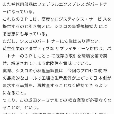
また補修用部品はフェデラルエクスプレス がパートナ
ーになっている。
これらの３ＰＬは、高度なロジスティクス・サービ スを
提供するのと引き替えに、シスコの事業規模拡大 によ
る恩恵にも与っている。
ただし、シスコのパート ナーに安住はあり得ない。
荷主企業のアダプティブな サプライチェーン対応は、パ
ートナーの３ＰＬにとっ て既存の取引を環境次第で突
然、解消されてしまう危険性を意味している。
実際、シスコの小林担当課長は「今回のプロセス改 革
の最終的なゴールは工場の生産品質が上がって日 本側が
要求する品質を、再検査することなく維持でき るよう
になること。
つまり、この成田ターミナルでの 検査業務が必要なくな
ることだ」という。