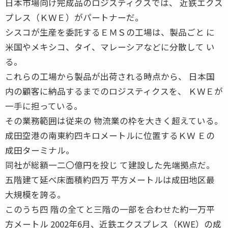
日本市場向け完成品のロジスティクスでは、 近鉄エクス
プレス（ＫＷＥ）がパートナーだ。
シスコが生産を委託するＥＭＳの工場は、製品ごと に
米国やメキシコ、タイ、マレーシアなどに分散して い
る。
これらの工場から製品が出荷される時点から、 日本国
内の顧客に納品するまでのロジスティクスを、 ＫＷＥが
一手に担っている。
その業務範囲は従来の 物流業の枠を大きく超えている。
成田空港の南東約四キロメートルに位置するＫＷ Ｅの
成田ターミナル。
同社が総額一二〇億円を投じ て建設した先端拠点だ。
五階建て延べ床面積約四万 平方メートルは成田地区最
大規模を誇る。
このうち四 階の全てと三階の一部を合わせた約一万平
方メートル 2002年6月、近鉄エクスプレス（KWE）の成