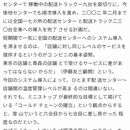
センターで 稼働中の配送トラック一九台を皮切りに、今
後他センターでも順次導入を進め、二〇〇二 年二月まで
には全国一七カ所の配送センター と配送トラック二三
〇台全車への導入を完了 させる計画だ。
短期間で一気に全国の配送センターへのシ ステム導入
を済ませるのは、「店舗に対し同じレベルのサービスを
提供するというのがコ ンビニの基本姿勢。
東京の店舗と青森の店舗 とで受けるサービスに差があ
ってはならない からだ」（伊藤友三顧問）という。
今回のシステム導入によって、ひとまず配 送センター〜
店舗間の温度管理レベルが高ま るのは間違いない。
それでも、ミニストップ が最終的な目標として掲げて
いる「コールド チェーンの確立」という観点からする
と、登 山でいうと六合目から七合目に差し掛かった 程
度なのだという。