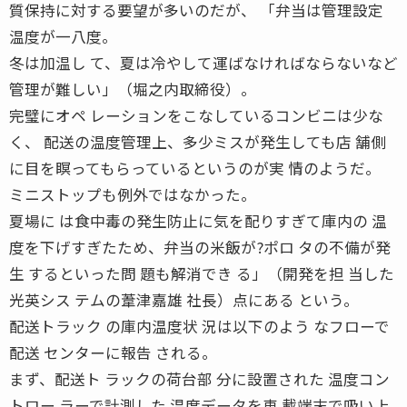
質保持に対する要望が多いのだが、 「弁当は管理設定
温度が一八度。
冬は加温し て、夏は冷やして運ばなければならないなど
管理が難しい」（堀之内取締役）。
完璧にオペ レーションをこなしているコンビニは少な
く、 配送の温度管理上、多少ミスが発生しても店 舗側
に目を瞑ってもらっているというのが実 情のようだ。
ミニストップも例外ではなかった。
夏場に は食中毒の発生防止に気を配りすぎて庫内の 温
度を下げすぎたため、弁当の米飯が?ポロ タの不備が発
生 するといった問 題も解消でき る」（開発を担 当した
光英シス テムの葦津嘉雄 社長）点にある という。
配送トラック の庫内温度状 況は以下のよう なフローで
配送 センターに報告 される。
まず、配送ト ラックの荷台部 分に設置された 温度コン
トロー ラーで計測した 温度データを車 載端末で吸い上