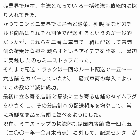
売業界で現在、主流となってい る一括物流も積極的に採
り入れてきた。
かつてコンビニ業界では弁当と惣菜、乳製 品などのチ
ルド商品はそれぞれ別便で配送す るというのが一般的
だったが、これらを二層式 車両で一緒に配送して店舗
側の荷受け負担を 減らすというアイデアを発案し、最初
に実践し たのもミニストップだった。
それまで配送ト ラックは一回のルート配送で一五〜一
六店舗 をカバーしていたが、二層式車両の導入によっ
てこの数の半減に成功。
最初に立ち寄る店舗 と最後に立ち寄る店舗のタイムラグ
を小さく し、その分店舗への配送頻度を増やして、常
に新鮮な商品を店頭に並べるようにした。
現在、ミニストップの物流体制は国内店舗 数一四九五
（二〇〇一年一〇月末時点）に 対して、配送センターが