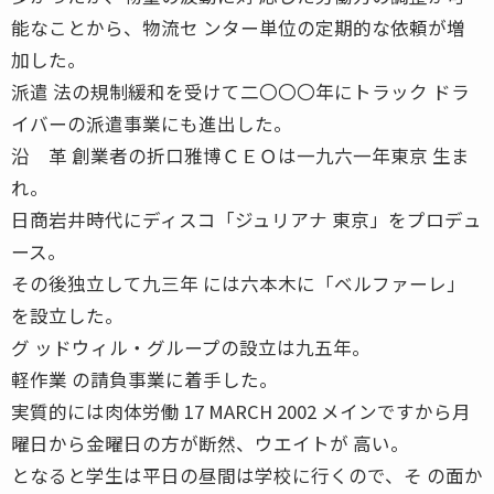
能なことから、物流セ ンター単位の定期的な依頼が増
加した。
派遣 法の規制緩和を受けて二〇〇〇年にトラック ドラ
イバーの派遣事業にも進出した。
沿 革 創業者の折口雅博ＣＥＯは一九六一年東京 生ま
れ。
日商岩井時代にディスコ「ジュリアナ 東京」をプロデュ
ース。
その後独立して九三年 には六本木に「ベルファーレ」
を設立した。
グ ッドウィル・グループの設立は九五年。
軽作業 の請負事業に着手した。
実質的には肉体労働 17 MARCH 2002 メインですから月
曜日から金曜日の方が断然、ウエイトが 高い。
となると学生は平日の昼間は学校に行くので、そ の面か