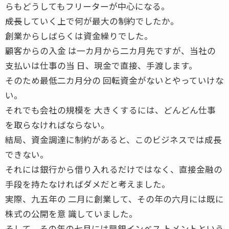
らもどうしてもフリーターが中心になる。
――成長していく上で何が最大の制約でしたか。
創業からしばらくは資金繰りでした。
顧客からの入金 は一カ月から二カ月先ですが、当社の
支払いは仕事の当 日、現金で直接、手渡します。
そのため最低二カ月分の 回転資金がないとやっていけな
い。
それでも会社の規模を 大きくするには、どんどん仕事
を取らなければならない。
結局、資金調達に制約があると、このビジネスでは成長
できない。
それには銀行から借り入れるだけではなく、直接金融の
手段を持たなければダメだと考えました。
実際、九五年の 二月に創業して、その年の六月には既に
株式の公開を意 識していました。
そして、その年の七月には興銀インベス トメントという