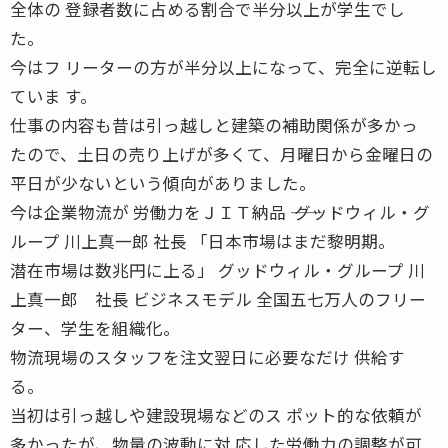
全体の 登録者数に占める割合で半分以上が学生でし
た。
今はフ リーターの方が半分以上になって、完全に逆転し
ていま す。
仕事の内容も昔は引っ越しと建築の補助関係が多かっ
たので、土日の売り上げが多くて、月曜日から金曜日の
平日が少ないという傾向がありました。
今は企業物流が 労働力をＪＩＴ納品 ―― グッドウィル・グ
ループ 川上真一郎 社長 「日本市場はまだ黎明期。
潜在市場は数兆円に上る」 グッドウィル・グループ 川
上真一郎 社長 ビジネスモデル 全国五七万人のフリー
ター、学生を組織化。
物流現場のスタッフを注文翌日に必要なだけ 供給す
る。
当初は引っ越しや建設現場などのス ポット的な依頼が
多かったが、物量の波動に対 応した労働力の調整が可