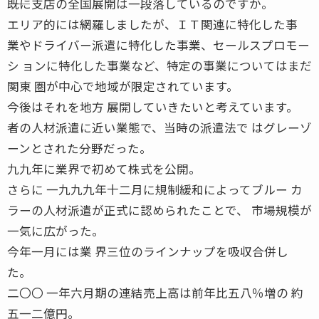
――既に支店の全国展開は一段落しているのですか。
エリア的には網羅しましたが、ＩＴ関連に特化した事
業やドライバー派遣に特化した事業、セールスプロモー
シ ョンに特化した事業など、特定の事業についてはまだ
関東 圏が中心で地域が限定されています。
今後はそれを地方 展開していきたいと考えています。
者の人材派遣に近い業態で、当時の派遣法で はグレーゾ
ーンとされた分野だった。
九九年に業界で初めて株式を公開。
さらに 一九九九年十二月に規制緩和によってブルー カ
ラーの人材派遣が正式に認められたことで、 市場規模が
一気に広がった。
今年一月には業 界三位のラインナップを吸収合併し
た。
二〇〇 一年六月期の連結売上高は前年比五八％増の 約
五一二億円。