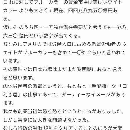
こ れに対してブルーカラーの賃金市場は実はホワイト
カラー よりも大きくて現在、四四兆八九五〇億円あ
る。
仮にそ のうち四・一五％が潜在需要だと考えても一兆八
六三〇 億円という数字が出てくる。
ちなみにアメリカでは労働人口に占める派遣労働者の ウ
エイトがブルーカラーも含めて一〇％ぐらいと言われて
います。
その意味では日本市場はまだまだ黎明期にあると 言え
ると思います。
――肉体労働者の派遣というと、もともと「手配師」や 「口
利き屋」の仕事であって、ダーティーなイメージがあ り
ます。
我々も創業当初は恐る恐るというところがありました。
しかし実際には大きな問題はなかった。
むしろ行政の労働 規制をクリアすることのほうが大変