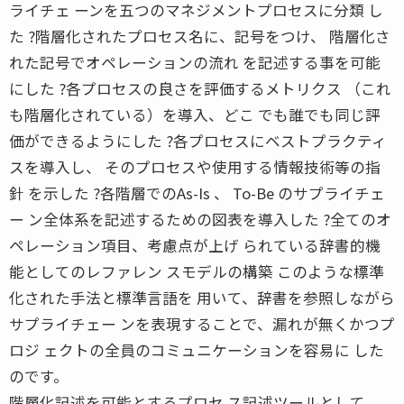
ライチェ ーンを五つのマネジメントプロセスに分類 し
た ?階層化されたプロセス名に、記号をつけ、 階層化さ
れた記号でオペレーションの流れ を記述する事を可能
にした ?各プロセスの良さを評価するメトリクス （これ
も階層化されている）を導入、どこ でも誰でも同じ評
価ができるようにした ?各プロセスにベストプラクティ
スを導入し、 そのプロセスや使用する情報技術等の指
針 を示した ?各階層でのAs-Is 、 To-Be のサプライチェ
ー ン全体系を記述するための図表を導入した ?全てのオ
ペレーション項目、考慮点が上げ られている辞書的機
能としてのレファレン スモデルの構築 このような標準
化された手法と標準言語を 用いて、辞書を参照しながら
サプライチェー ンを表現することで、漏れが無くかつプ
ロジ ェクトの全員のコミュニケーションを容易に した
のです。
階層化記述を可能とするプロセ ス記述ツールとして