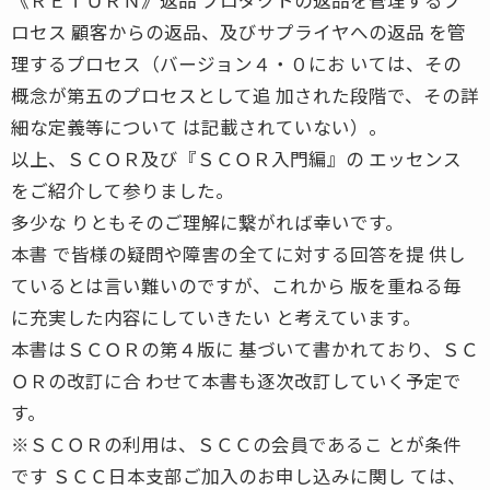
ロセス 顧客からの返品、及びサプライヤへの返品 を管
理するプロセス（バージョン４・０にお いては、その
概念が第五のプロセスとして追 加された段階で、その詳
細な定義等について は記載されていない）。
以上、ＳＣＯＲ及び『ＳＣＯＲ入門編』の エッセンス
をご紹介して参りました。
多少な りともそのご理解に繋がれば幸いです。
本書 で皆様の疑問や障害の全てに対する回答を提 供し
ているとは言い難いのですが、これから 版を重ねる毎
に充実した内容にしていきたい と考えています。
本書はＳＣＯＲの第４版に 基づいて書かれており、ＳＣ
ＯＲの改訂に合 わせて本書も逐次改訂していく予定で
す。
※ＳＣＯＲの利用は、ＳＣＣの会員であるこ とが条件
です ＳＣＣ日本支部ご加入のお申し込みに関し ては、