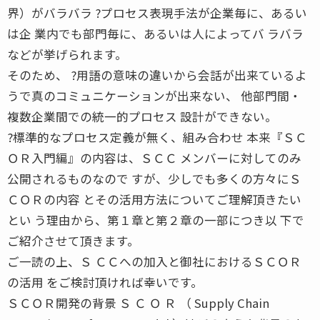
界）がバラバラ ?プロセス表現手法が企業毎に、あるい
は企 業内でも部門毎に、あるいは人によってバ ラバラ
などが挙げられます。
そのため、 ?用語の意味の違いから会話が出来ているよ
うで真のコミュニケーションが出来ない、 他部門間・
複数企業間での統一的プロセス 設計ができない。
?標準的なプロセス定義が無く、組み合わせ 本来『ＳＣ
ＯＲ入門編』の内容は、ＳＣＣ メンバーに対してのみ
公開されるものなので すが、少しでも多くの方々にＳ
ＣＯＲの内容 とその活用方法についてご理解頂きたい
とい う理由から、第１章と第２章の一部につき以 下で
ご紹介させて頂きます。
ご一読の上、Ｓ ＣＣへの加入と御社におけるＳＣＯＲ
の活用 をご検討頂ければ幸いです。
ＳＣＯＲ開発の背景 Ｓ Ｃ Ｏ Ｒ （ Supply Chain