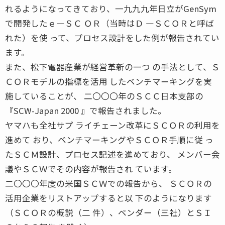
れるようになってきており、一九九九年日立がGenSym
で開発したｅ―ＳＣ ＯＲ（当時はＤ ―ＳＣＯＲと呼ば
れた）を使 って、プロセス設計をした例が報告されてい
ます。
また、松下電器産業が経営革新の一つ の手法として、Ｓ
ＣＯＲモデルの指標を活用 したベンチマーキングを実
施していることが、 二〇〇〇年のＳＣＣ日本支部の
『SCW-Japan 2000 』で報告されました。
ヤマハも全社サプ ライチェーン改革にＳＣＯＲの利用を
進めて おり、ベンチマーキングやＳＣＯＲ手順に従 っ
たＳＣＭ設計、プロセス記述を進めており、 メンバー会
議やＳＣＷでその内容が報告され ています。
二〇〇〇年度の米国ＳＣＷでの報告から、 ＳＣＯＲの
活用企業をリストアップすると以 下のようになります
（ＳＣＯＲの概説（二 件）、ベンダー（三社）とＳＩ