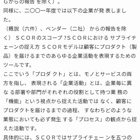
Ｇからの報告 を除く）。
同様に、二〇〇一年度では以下の企業が発 表しまし
た。
（概説（六件）、ベンダー（二社） からの報告を除
く） ＳＣＯＲのスコープ ?ＳＣＯＲにおける サプライチ
ェーンの捉え方 ＳＣＯＲモデルは顧客にプロダクト（製
品）を届けるまでのあらゆる企業活動を表現するための
ツールです。
ここでいう「プロダ クト」とは、モノとサービスの両
方を指し、 表現される「企業活動」とは、企業毎に異
な る部署や部門がそれぞれの役割として持つ業 務の
「機能」という視点から捉えた活動では なく、顧客に
プロダクトを届けるまでの過程、 すなわちどのような
業態においても必ず発生 する「プロセス」の観点から捉
えた活動です。
具体的には、ＳＣＯＲではサプライチェー ンを五つの