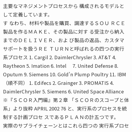
主要なマネジメントプロセスから 構成されるモデルと
して定義しています。
す なわち、材料や製品を購買、調達するＳＯＵ ＲＣＥ
製品を作るＭＡＫＥ、その製品に対す る受注から納入
までのＤＥＬＩＶＥＲ、およ び製品の返品、カスタマ
サポートを扱うＲＥ ＴＵＲＮと呼ばれるの四つの実行
系プロセス 1. Cargil 2. DaimlerChrysler 3. AT&T 4.
Raytheon 5. Imation 6. Intel 7. United Defense 8.
Oputum 9. Siemens 10. Gold’n Plump Poultry 11. IBM
（順不同） 1. Edifecs 2. Grainger 3. PROMATIS 4.
DaimlerChrysler 5. Siemens 6. United Space Alliance
※『ＳＣＯＲ入門編』第２章 「ＳＣＯＲのスコープと体
系」より抜粋 APRIL 2002 76 と、実行系のプロセスを統
制する計画プロセ スであるＰＬＡＮの計五つです。
実際のサプライチェーンとはこれら四つの 実行系プロセ