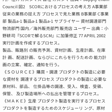
Council 図2 SCORにおけるプロセスの考え方 A事業部
従来の業務の捉え方 プロセスで見た業務 B事業部 C事業
部 製品a-1 製品a-1 製品a-1 サプライヤー 資材調達部門
物流部門 国内／海外販売部門 販売店 ユーザー 出典：小
野耕司『SCORで解るSCM』に加筆修正 77 APRIL 2002
実行計画を作成するプロセス。
製品、販路別 の販売予測、資材計画、生産計画、在庫
計 画、配送計画、ならびにこれらを行うための 能力計
画の立案、確定、通知を行う。
《ＳＯＵＲＣＥ》購買・調達 プロダクトの製造に必要
な資材を 調達するプロセス プロダクトの製造に必要な
原材料、部品、 仕掛品等の調達、受入、検査、受領、
保管、 及び製造場所への払出を管理するプロセス。
《ＭＡＫＥ》生産 プロダクト製造を実行するプロセス
プロダクトを製造するためのスケジューリ ング、原材