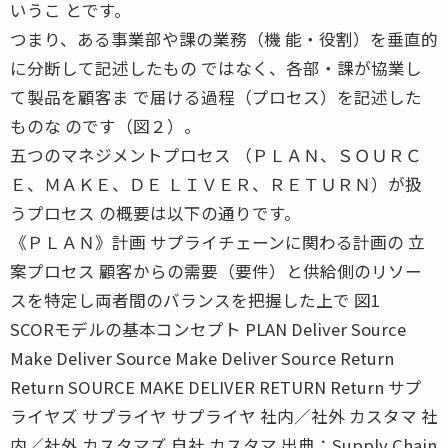
いうこ とです。
つまり、ある事業部や課の業務（機 能・役割）を垂直的
に分断して記述したもの ではなく、各部・課が協業し
て製品を顧客ま で届ける過程（プロセス）を記述した
ものな のです（図２）。
五つのマネジメントプロセス （ＰＬＡＮ、ＳＯＵＲＣ
Ｅ、ＭＡＫＥ、ＤＥ ＬＩＶＥＲ、ＲＥＴＵＲＮ）が扱
うプロセス の概要は以下の通りです。
《ＰＬＡＮ》計画 サプライチェーンに関わる計画の 立
案プロセス 顧客からの需要（要件）と供給側のリソー
スを特定し両者間のバランスを把握した上で 図1
SCORモデルの基本コンセプト PLAN Deliver Source
Make Deliver Source Make Deliver Source Return
Return SOURCE MAKE DELIVER RETURN Return サプ
ライヤズ サプライヤ サプライヤ 社内／社外 カスタマ 社
内／社外 カスタマズ 自社 カスタマ 出典：Supply Chain