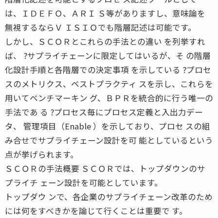
は、ＩＤＥＦＯ、ＡＲＩ Ｓ等がありますし、意味論を
無視するならＶ ＩＳＩＯでも階層記述は可能です。
しかし、ＳＣＯＲとこれらの手法との違い を列挙すれ
ば、 ?サプライチェーンに限定してはいるが、そ の階層
化設計手順と各階層での決定事項 を示している ?プロセ
スのメトリクス、ベストプラクティ スを示し、これらを
用いてベンチマーキン グ、ＢＰＲを統合的に行う唯一の
手法であ る ?プロセス毎にプロセス定義と入出力デー
タ、 管理項目（Enable ）を示しており、プロセ スの組
み合せでサプライチェーン設計を可 能としているという
点が挙げられます。
ＳＣＯＲの手法概要 ＳＣＯＲでは、トップダウンのサ
プライチ ェーン設計を可能としています。
トップダウ ンで、各企業のサプライチェーン改革のため
には何をすべきかを論じて行くことは重要で す。