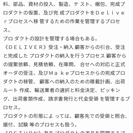
料、部品、資材の投入、製造、テ スト、梱包、完成プ
ロダクトの仮置、及び完 成プロダクトをＤｅｌｉｖｅ
ｒプロセスへ移 管するための作業を管理するプロセ
ス。
プロ ダクトの設計を管理する場合もある。
《ＤＥＬＩＶＥＲ》受注・納入 顧客からの引合、受注
と完成した プロダクトの納入を行うプロセス 顧客から
の提案依頼、見積依頼、在庫問、 合せへの対応と正式
オーダの受注、及びＭａ ｋｅプロセスからの完成プロ
ダクトの移管、 顧客への納入のための積載計画、出荷
ルート 作成、輸送業者の選択と料金決定、ピッキン
グ、出荷書類作成、請求書発行と代金受領 を管理するプ
ロセス。
プロダクトの形態によ っては、顧客先での受領と照合、
据付、試験 等のプロセスも扱う。
《ＲＥＴＵＲＮ》返品 プロダクトの返品を管理するプ