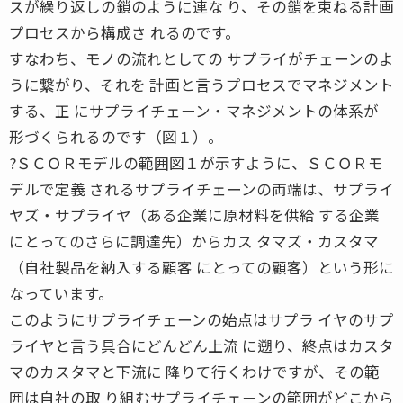
スが繰り返しの鎖のように連な り、その鎖を束ねる計画
プロセスから構成さ れるのです。
すなわち、モノの流れとしての サプライがチェーンのよ
うに繋がり、それを 計画と言うプロセスでマネジメント
する、正 にサプライチェーン・マネジメントの体系が
形づくられるのです（図１）。
?ＳＣＯＲモデルの範囲図１が示すように、ＳＣＯＲモ
デルで定義 されるサプライチェーンの両端は、サプライ
ヤズ・サプライヤ（ある企業に原材料を供給 する企業
にとってのさらに調達先）からカス タマズ・カスタマ
（自社製品を納入する顧客 にとっての顧客）という形に
なっています。
このようにサプライチェーンの始点はサプラ イヤのサプ
ライヤと言う具合にどんどん上流 に遡り、終点はカスタ
マのカスタマと下流に 降りて行くわけですが、その範
囲は自社の取 り組むサプライチェーンの範囲がどこから