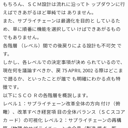
もちろん、ＳＣＭ設計は流れに沿ってト ップダウンに行
えばできあがるほど単純では ありません。
また、サプライチェーンは最適化を目的と しているた
め、単に順番に機能を選択してい けばできあがるもの
でもありません。
各階層 （レベル）間での後戻りによる設計も不可欠 で
す。
しかし、各レベルでの決定事項が決め られているので、
現在何を議論すべきか、戻 75 APRIL 2002 る際はどこま
で遡るか、といったことが誰で も明確にわかる点も特
徴です。
以下にＳＣＯ Ｒの各階層を概説します。
レベル１：サプライチェーン改革全体の方向 付け（俯
瞰）、改革すべき経営項 目の全体バランス（ＳＣスコア
カ ード）の可視化 レベル２：サプライチェーンの再構