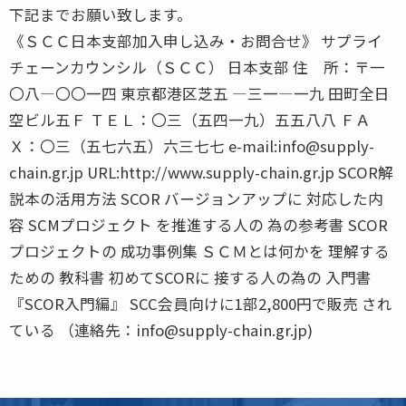
下記までお願い致します。
《ＳＣＣ日本支部加入申し込み・お問合せ》 サプライ
チェーンカウンシル（ＳＣＣ） 日本支部 住 所：〒一
〇八―〇〇一四 東京都港区芝五 ―三一―一九 田町全日
空ビル五Ｆ ＴＥＬ：〇三（五四一九）五五八八 ＦＡ
Ｘ：〇三（五七六五）六三七七 e-mail:info@supply-
chain.gr.jp URL:http://www.supply-chain.gr.jp SCOR解
説本の活用方法 SCOR バージョンアップに 対応した内
容 SCMプロジェクト を推進する人の 為の参考書 SCOR
プロジェクトの 成功事例集 ＳＣＭとは何かを 理解する
ための 教科書 初めてSCORに 接する人の為の 入門書
『SCOR入門編』 SCC会員向けに1部2,800円で販売 され
ている （連絡先：info@supply-chain.gr.jp)