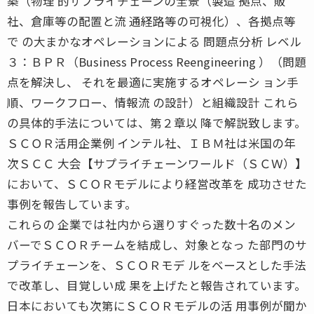
築（物理 的サプライチェーンの全景（製造 拠点、販
社、倉庫等の配置と流 通経路等の可視化）、各拠点等
で の大まかなオペレーションによる 問題点分析 レベル
３：ＢＰＲ（Business Process Reengineering ）（問題
点を解決し、 それを最適に実施するオペレーシ ョン手
順、ワークフロー、情報流 の設計）と組織設計 これら
の具体的手法については、第２章以 降で解説致します。
ＳＣＯＲ活用企業例 インテル社、ＩＢＭ社は米国の年
次ＳＣＣ 大会【サプライチェーンワールド（ＳＣＷ）】
において、ＳＣＯＲモデルにより経営改革を 成功させた
事例を報告しています。
これらの 企業では社内から選りすぐった数十名のメン
バーでＳＣＯＲチームを結成し、対象となっ た部門のサ
プライチェーンを、ＳＣＯＲモデ ルをベースとした手法
で改革し、目覚しい成 果を上げたと報告されています。
日本においても次第にＳＣＯＲモデルの活 用事例が聞か