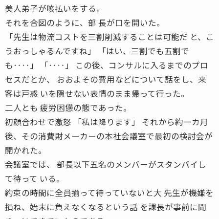
美人弟子が咳払いをする。
それを合図のように、部 長が口を開いた。
「先生は物流コストを三割削減することは可能だ と、こ
うおっしゃるんですね」 「はい、三割でも五割で
も‥‥」 「‥‥」 この後、コンサルに入るまでのプロ
セスだとか、 おおよその費用などについて話をし、来
客は戸惑 いを隠せない表情のまま帰って行った。
二人とも 疲労困憊の態であった。
初顔合わせで激怒 「私は降ります」 それから約一カ月
後、その消費財メーカーの本社会議室で最初の検討会が
開かれた。
会議室では、 部長以下五名のメンバーがスタンバイし
て待って いる。
約束の時間に全員揃って待っていないと大 先生が機嫌を
損ね、始末に負えなくなるという話 を課長が事前に聞