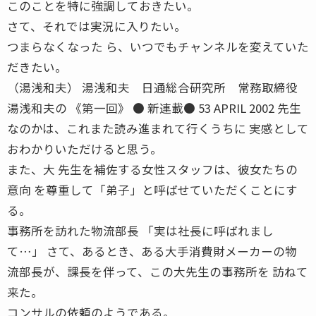
このことを特に強調しておきたい。
さて、それでは実況に入りたい。
つまらなくなった ら、いつでもチャンネルを変えていた
だきたい。
（湯浅和夫） 湯浅和夫 日通総合研究所 常務取締役
湯浅和夫の 《第一回》 ● 新連載● 53 APRIL 2002 先生
なのかは、これまた読み進まれて行くうちに 実感として
おわかりいただけると思う。
また、大 先生を補佐する女性スタッフは、彼女たちの
意向 を尊重して「弟子」と呼ばせていただくことにす
る。
事務所を訪れた物流部長 「実は社長に呼ばれまし
て…」 さて、あるとき、ある大手消費財メーカーの物
流部長が、課長を伴って、この大先生の事務所を 訪ねて
来た。
コンサルの依頼のようである。