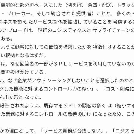
、機能的な部分をベースにした（例えば、 倉庫・配送、トラッ
・ ブローカー、 そして統合 された提供 者）ことと、 多くの３
 ネスを超え たサービス提 供を拡張し ていることを 考慮する
のア プローチは、 現行のロジ スティクスと サプライチェーン
つある。
のように顧客に対しての価値を構築したかを 特徴付けすること
よい根拠となるはずだ。
では、なぜ回答者の一部が３ＰＬサ ービスを利用していないの
質問を投げかけている。
うに、なぜ企業がアウト ソーシングしないことを選択したのか
グした機能に対 するコントロール力の縮小」、「コスト削減に
ん出た形と なった。
報告 されたように、既存する３ＰＬの顧客の多く は（縮小す
した業務に対するコントロールの改善の助け になったため、こ
かの理由と して、「サービス責務が合致しない」、「ロジス 