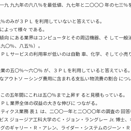
一九 九九年の六八％を最低値、九七年と二〇〇〇 年の七三％
九％のみが３ＰＬ を利用していないと答えている。
によって様々 である。
傾向 にある業界はコンピュータとその周辺機器、そ して一般
れ九〇％、八五％）。
３ＰＬサービスの利用率が低いのは自動 車、化学、そして小売
企業の五〇％〜六〇％ が、３ＰＬを利用していると答えている
なアウトソ ーシング費用に含まれる支払い物流費の割合 につ
はこの五年間にこれは五〇％まで上昇す ると見積もっている。
３ＰＬ業界全体の収益の大きな伸びに つながる。
ティクス業務 表１ は、二〇〇一年と二〇〇〇年の調査の 回
ス ジョージア工科大学のＣ・ジョン・ラングレー Jr. 博士、
ングのギャリー・Ｒ・アレン、ライダー・システムのジーン・Ｒ