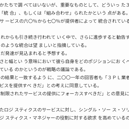
かたちで調 べてはいないが、重要なものとして、どういっ た
「統 合」、もしくは「組み合わせ」られたかという 点がある
サ ービスの六〇％から七〇％が提供者によって 統合されてい
これからも引き続き行われて いく中で、さらに進歩すると勧告
このような統合は望 ましいと指摘している。
まだ発達が見込まれると予想する。
さと幅とい う意味において彼ら自身をどのポジションにお く
ている のかというのが戦略の議論である。
査の結果と一致するよう に、二〇〇一年の回答者も「３ＰＬ業
ビスを提供すべ きだ」との考えに同意している。
は制限されたサービスの提供にフォーカスすべきだ」との意見
たロジ スティクスのサービスに対し、シングル・ソー ス・ソ
ジ スティクス・マネジャーの役割に対する欲求 を高めている