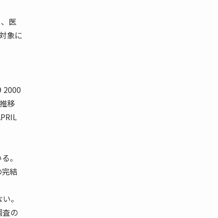
ス、医
対象に
 2000
の推移
RIL
いる。
の完結
ない。
調査の