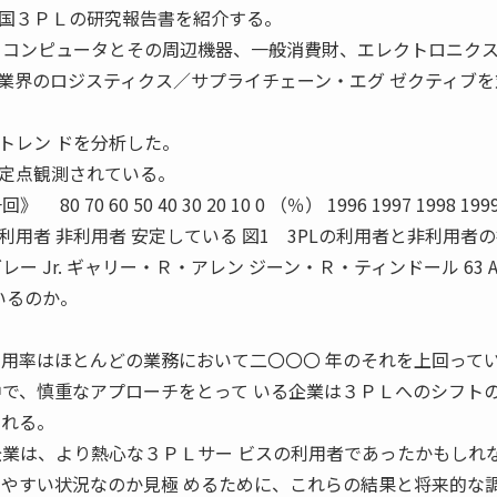
国３ＰＬの研究報告書を紹介する。
、コンピュータとその周辺機器、一般消費財、エレクトロニク
業界のロジスティクス／サプライチェーン・エグ ゼクティブを
トレン ドを分析した。
定点観測されている。
0 60 50 40 30 20 10 0 （％） 1996 1997 1998 1999
8 73 71 利用者 非利用者 安定している 図1 3PLの利用者と非利用者
 Jr. ギャリー・Ｒ・アレン ジーン・Ｒ・ティンドール 63 AP
いるのか。
利用率はほとんどの業務において二〇〇〇 年のそれを上回って
中で、慎重なアプローチをとって いる企業は３ＰＬへのシフト
される。
企業は、より熱心な３ＰＬサー ビスの利用者であったかもしれ
りやすい状況なのか見極 めるために、これらの結果と将来的な