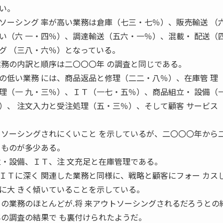
い。
ソーシング 率が高い業務は倉庫（七三・七％）、販売輸送 （
い（六 一・四％）、調達輸送（五六・一％）、混載・ 配送（
グ （三八・六％）となっている。
業務の内訳と順序は二〇〇〇年 の調査と同じである。
の低い業務 には、商品返品と修理（二二・八％）、在庫管 理
理（一 九・三％）、ＩＴ（一七・五％）、商品組立・ 設備（
）、 注文入力と受注処理（五・三％）、そして顧客 サービス
トソーシングされにくいこと を示しているが、二〇〇〇年から
るものが多少ある。
立・設備、ＩＴ、注 文充足と在庫管理である。
ＩＴに深く 関連した業務と同様に、戦略と顧客にフォー カス
に大 きく傾いていることを示している。
らの業務のほとんどが.将 来アウトソーシングされるだろうとの
年の調査の結果で も裏付けられたようだ。