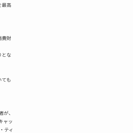
を最高
消費財
りとな
。
いても
答者が、
キャッ
・ティ