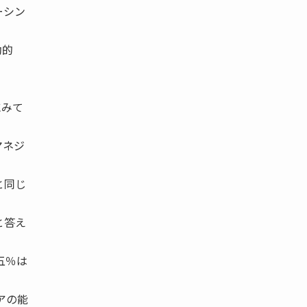
ーシン
効的
にみて
マネジ
と同じ
と答え
五％は
アの能