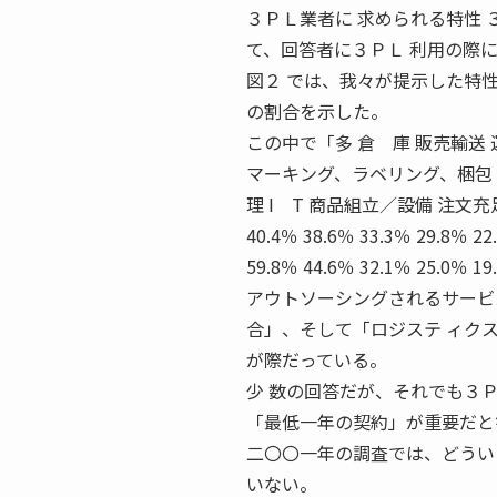
３ＰＬ業者に 求められる特性
て、回答者に３ＰＬ 利用の際
図２ では、我々が提示した特
の割合を示した。
この中で「多 倉 庫 販売輸送
マーキング、ラベリング、梱包 
理 I T 商品組立／設備 注文充足 
40.4％ 38.6％ 33.3％ 29.8％ 22
59.8％ 44.6％ 32.1％ 25.0％ 1
アウトソーシングされるサービス 200
合」、そして「ロジステ ィク
が際だっている。
少 数の回答だが、それでも３
「最低一年の契約」が重要だと
二〇〇一年の調査では、どうい
いない。