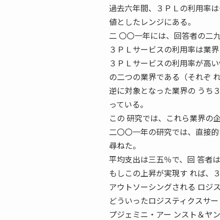
過去六年間、３ＰＬの利用率は
値としたレンジにある。
二 〇〇一年には、回答者の二
３ＰＬサービスの利用率は業界
３ＰＬサービスの利用率が高い
の二つの業界である（それぞ 
逆に対象となった業界の うち
っている。
この 研究では、これら業界の
二〇〇一年の研究では、直接的
尋ねた。
平均支出は三五％で、回 答者
もしこの上昇が実現す れば、
アウトソーシングされる ロジス
どういったロジスティクスサービ
プジェミニ・アー ンスト＆ヤ