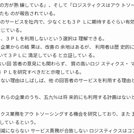
の方が熟 練している」、そして「ロジスティクスはアウ トソ
たも のが報告されている。
らのサービスを社内で、少なくとも３Ｐ Ｌに期待するぐらい有
信じている。
ら、３ＰＬを利用しないという選択は 理解できる。
企業からの結 果は、改善の 余地はあるが、 利用者は歴 史的
 いて３ＰＬに 満足している と立証してい る。
ない回 答者の意見にも関わらず、 質の高いロジ スティクス・ 
３ ＰＬを研究すべきだと示唆している。
しない理由はしばしば、他 の回答者のサービスを利用する理由
これらの企業のうち、五九％は将 来的にも利用する計画はない
ィクス業務をアウ トソーシングする機会を研究しており、また 
してい るという。
削減にならない サービス責務が合致しない ロジスティクスはコ