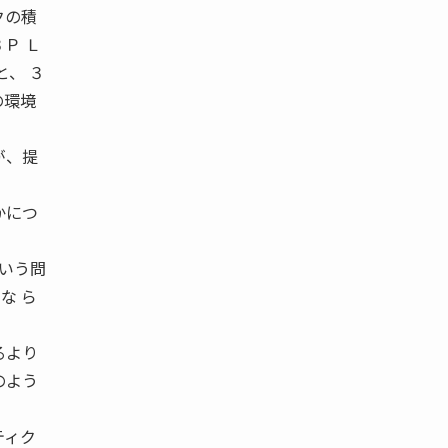
クの積
Ｐ Ｌ
と、 ３
の環境
が、提
かにつ
という問
な ら
るより
のよう
ティク