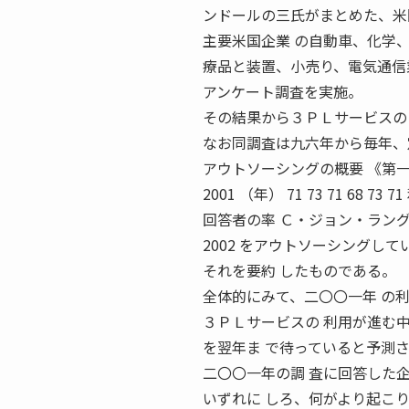
ンドールの三氏がまとめた、米
主要米国企業 の自動車、化学
療品と装置、小売り、電気通信
アンケート調査を実施。
その結果から３ＰＬサービスの
なお同調査は九六年から毎年、
アウトソーシングの概要 《第一回》 80 7
2001 （年） 71 73 71 6
回答者の率 Ｃ・ジョン・ラングレー
2002 をアウトソーシングして
それを要約 したものである。
全体的にみて、二〇〇一年 の
３ＰＬサービスの 利用が進む
を翌年ま で待っていると予測
二〇〇一年の調 査に回答した
いずれに しろ、何がより起こ