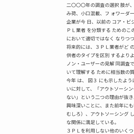
二〇〇〇年の調査の選択 肢が
み荷、小口混載、フ ォワーダー
企業が今 日、以前の コア・ビジ
ＰＬ業者 を分類する ためのこ
において適切ではなく なりつ
将来的には、３ＰＬ業者がど 
供者のタイプを区別 するより
ノン・ユーザーの見解 同調査
いて理解する ために相当数の
今年 は、 図３ にも示したよ
いに対して、「アウトソーシン
ない」という二つの理由が抜き
興味深いことに、また前年にも
むしろ）、アウトソーシング 
な関係に満足している。
３ＰＬを利用しない他のいくつ