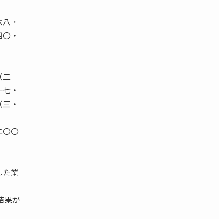
六八・
四〇・
（二
一七・
（三・
二〇〇
した業
結果が