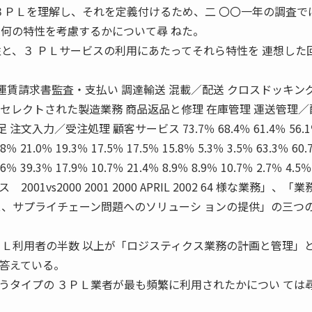
 ３ＰＬを理解し、それを定義付けるため、二 〇〇一年の調査で
に何の特性を考慮するかについて尋 ねた。
性と、３ ＰＬサービスの利用にあたってそれら特性を 連想した
 運賃請求書監査・支払い 調達輸送 混載／配送 クロスドッキング
セレクトされた製造業務 商品返品と修理 在庫管理 運送管理／
注文入力／受注処理 顧客サービス 73.7％ 68.4％ 61.4％ 56.
.8％ 21.0％ 19.3％ 17.5％ 17.5％ 15.8％ 5.3％ 3.5％ 63.3％ 60
9.6％ 39.3％ 17.9％ 10.7％ 21.4％ 8.9％ 8.9％ 10.7％ 2.7％ 4
1vs2000 2001 2000 APRIL 2002 64 様な業務」、「
ス、サプライチェーン問題へのソリューシ ョンの提供」の三つ
ＰＬ利用者の半数 以上が「ロジスティクス業務の計画と管理」
答えている。
うタイプの ３ＰＬ業者が最も頻繁に利用されたかについ ては