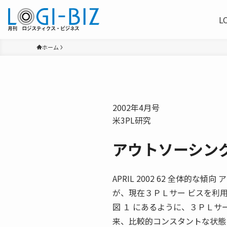
L
ホーム
2002年4月号
米3PL研究
アウトソーシン
APRIL 2002 62 全体
が、現在３ＰＬサー ビスを利
図 １ にあるように、３ＰＬサ
来、比較的コンスタントな状態