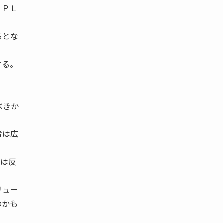
３ＰＬ
。
るとな
する。
べきか
者は広
には反
リュー
のかも