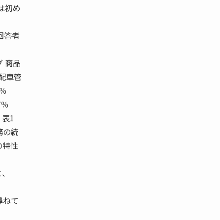
は初め
回答者
 商品
配車管
1％
.7％
.5％ 表1
業務の統
の特性
と、
尋ねて