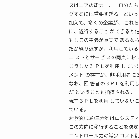
スはコアの能力」、「自分たち
グするには重要すぎる」といっ
加えて、多くの企業が、 これ
に、遂行すること ができると
もしこの主張が真実で あるな
だが繰り返すが、利用している 
コ ストとサービ スの両点にお
こうした３ ＰＬを利用 してい
メント の存在が、非 利用者に
なお、回 答者の３ＰＬを利用
だ ということも指摘される。
現在３ＰＬを利用 していない
ている。
対 照的に約三六％はロジステ
この方向に移行することを決定
コントロール力の減少 コスト