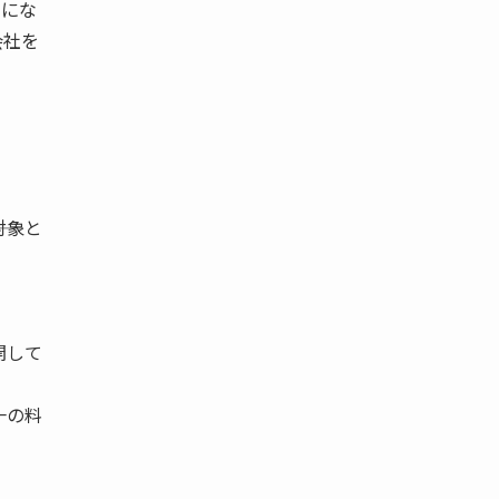
うにな
会社を
対象と
開して
一の料