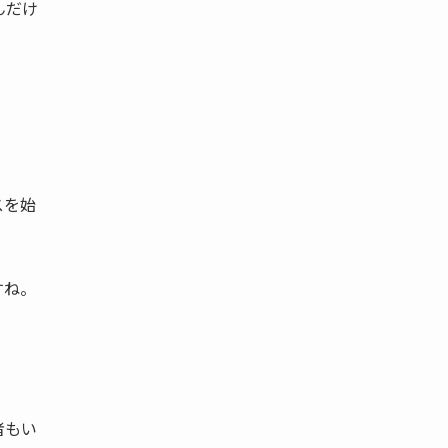
んだけ
スを始
すね。
者もい