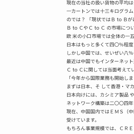
現在の当社の扱い貨物の平均は
一カートンでは十三キログラム ぐ
のでは？ 「現状ではＢ to Ｂ
Ｂ to ＣやＣ to Ｃ の市
欧 米の小口市場では全体の一五％
日本はもっと多くて四〇％程度
しかし中国では、せいぜい八％
最近は中国でもインターネット通
Ｃ to Ｃに関しては当面考えて
「今年から国際業務も開始しま
まずは日本、そ して香港・マ
日本向けには、カシミア製品 や
ネットワーク構築は二〇〇四年
現在、中国国内ではＥＭＳ（中
受けています。
もちろん事業規模では、ＣＲＥ