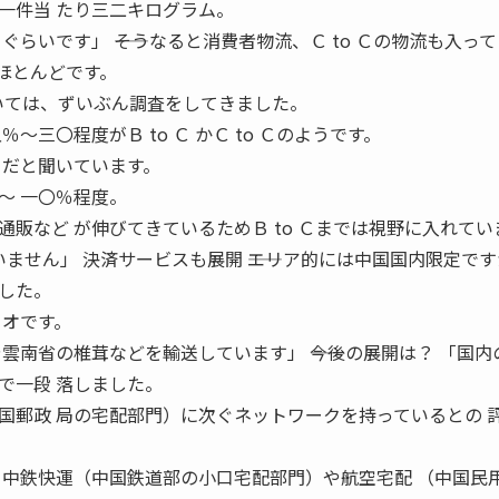
一件当 たり三二キログラム。
らいです」 ――そうなると消費者物流、Ｃ to Ｃの物流も入って
がほとんどです。
場については、ずいぶん調査をしてきました。
〜三〇程度がＢ to Ｃ かＣ to Ｃのようです。
 だと聞いています。
〜 一〇％程度。
販など が伸びてきているためＢ to Ｃまでは視野に入れてい
いません」 決済サービスも展開 ――エリア的には中国国内限定で
した。
カオです。
雲南省の椎茸などを輸送しています」 ――今後の展開は？ 「国内
で一段 落しました。
国郵政 局の宅配部門）に次ぐネットワークを持っているとの 
 中鉄快運（中国鉄道部の小口宅配部門）や航空宅配 （中国民