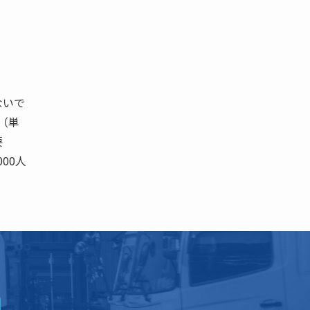
ないで
0 （単
要
00人