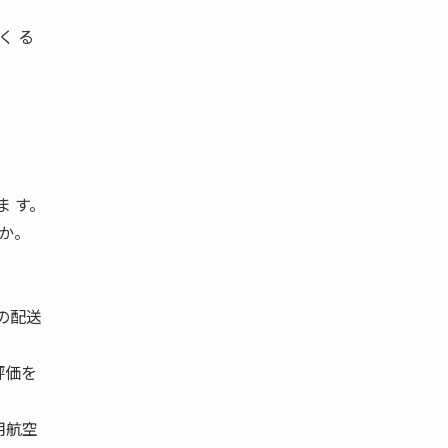
く る
ま す。
すか。
の配送
評価を
用航空