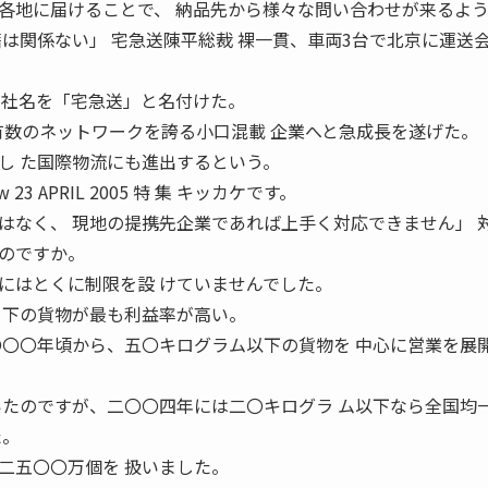
各地に届けることで、 納品先から様々な問い合わせが来るよ
籍は関係ない」 宅急送陳平総裁 裸一貫、車両3台で北京に運送
、社名を「宅急送」と名付けた。
内有数のネットワークを誇る小口混載 企業へと急成長を遂げた。
し た国際物流にも進出するという。
 23 APRIL 2005 特 集 キッカケです。
なく、 現地の提携先企業であれば上手く対応できません」 ――
のですか。
にはとくに制限を設 けていませんでした。
 下の貨物が最も利益率が高い。
〇〇〇年頃から、五〇キログラム以下の貨物を 中心に営業を展
いたのですが、二〇〇四年には二〇キログラ ム以下なら全国均
た。
二五〇〇万個を 扱いました。