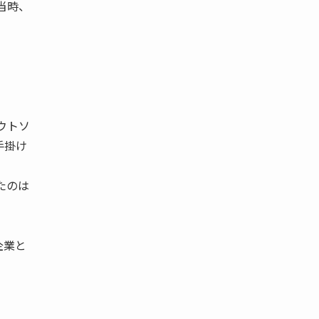
当時、
ウトソ
手掛け
たのは
企業と