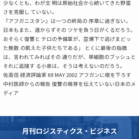
少なくとも、わが文 明は原始社会から続いてきた野蛮
さを克服し ていない。
『アフガニスタン』は一つの終局の 序章に過ぎない。
日本もまた、遠からずその ツケを負う日がくるだろう。
おそらく復讐と テロの予備軍が、空爆下で逃げまどっ
た無数 の飢えた子供たちである」 とくに最後の指摘
は、言われてみればその 通りだが、単細胞のブッシュと
それに追随す る小泉は、そうは考えないのだろう。
佐高信 経済評論家 69 MAY 2002 アフガンに根を下ろす
中村医師からの報告 復讐の萌芽を伝えていない日本のメ
ディア
月刊ロジスティクス・ビジネス