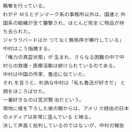
略奪を行っている。
わがＰ ＭＳとデンマーク系の事務所以外は、国連と 外
国系の組織が全て襲撃され、ほとんど完全 に物品が持
ち去られた。
ジャララバードはか つてなく無秩序が横行している」
中村はこう指摘する。
「権力の真空状態」が 生まれ、さらなる困難の中で中
村らの救援・医療活動は続けられているのである。
中村は中国の作家、魯迅に似ていた。
それ を言うと、朴訥な中村は「私も魯迅が好きだ」 と
顔をほころばせた。
一番好きなのは宮沢賢 治だという。
現地に根を下ろした彼の眼からは、アメリ カ経由の日本
のメディアは非常に歪んでいる と映る。
決して声高く批判しているのではな いが、中村の報告