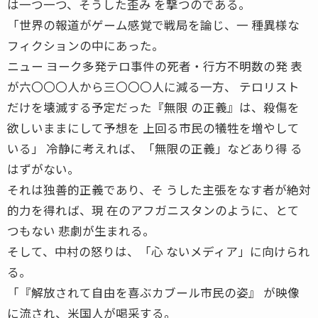
は一つ一つ、そうした歪み を撃つのである。
「世界の報道がゲーム感覚で戦局を論じ、一 種異様な
フィクションの中にあった。
ニュー ヨーク多発テロ事件の死者・行方不明数の発 表
が六〇〇〇人から三〇〇〇人に減る一方、 テロリスト
だけを壊滅する予定だった『無限 の正義』は、殺傷を
欲しいままにして予想を 上回る市民の犠牲を増やして
いる」 冷静に考えれば、「無限の正義」などあり得 る
はずがない。
それは独善的正義であり、そ うした主張をなす者が絶対
的力を得れば、現 在のアフガニスタンのように、とて
つもない 悲劇が生まれる。
そして、中村の怒りは、「心 ないメディア」に向けられ
る。
「『解放されて自由を喜ぶカブール市民の姿』 が映像
に流され、米国人が喝采する。