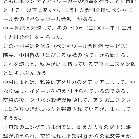
ともにボラン ティア・ワーカーの派遣を行うことを目的
と する」 以下は略すが、こうした会則を持つペシャ ワ
ール会の『ペシャワール会報』がある。
中 村医師と対談して、その七〇号（二〇〇一年 十二月
十九日発行）をもらった。
この小冊子はＰＭＳ（ペシャワール会医療 サービス）
院長、中村哲の「はびこる虚構の 陰で」から始まる。
これを読むと、私達がい ま持っているアフガニスタン像
とはずいぶん 違う。
中村によれば、私達はアメリカのメデ ィアによって、か
なり偏ったイメージを植え 付けられているのである。
空爆の後、タリバン政権が崩壊して、アフ ガニスタン
には落ちつきが戻ったと報道され ているが、果たして
そうか。
「東部のニングラハル州では、飢えた人々の 頭上に爆
撃が加えられ、突如現れた北部同盟 からの武装集団が