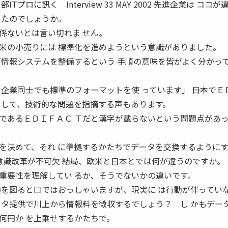
プロに訊く Interview 33 MAY 2002 先進企業は ココが
ったのでしょうか。
係ないとは言い切れま せん。
米の小売りには 標準化を進めようという意識がありました。
が情報システムを整備するという 手順の意味を皆がよく分かっ
企業同士でも標準のフォーマットを使 っています」 ――日本でＥ
 して、技術的な問題を指摘する声もあります。
であるＥＤＩＦＡＣ Ｔだと漢字が載らないという問題点があ
を決めて、それ に準拠するかたちでデータを交換するように
意識改革が不可欠 ――結局、欧米と日本とでは何が違うのですか。
重要性を理解してい るか、そうでないかの違いです。
適を図ると口ではおっしゃいますが、現実に は行動が伴ってい
ータ提供で川上から情報料を徴収するでしょう？ し かもデー
何円か を上乗せするかたちで。