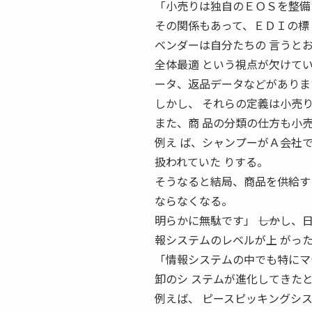
「小売りは独自のＥＯＳを整備
その関係もあって、ＥＤＩの標
ベンダーは自分たちの 言うと
全体最適 という視点が欠けて
ータ、返品データなどがありま
しかし、 それらの定義は小売
また、商 品の分類の仕方も小
例え ば、シャンプーがＡ会社
扱われていた りする。
そうなると結局、商品を供給す
ならなくなる。
明らかに無駄です」 ――しかし
報システムのレベルが上 がっ
「情報システムの中でも特にマ
卸のシ ステムが進化してきた
例えば、 ピースピッキングシ