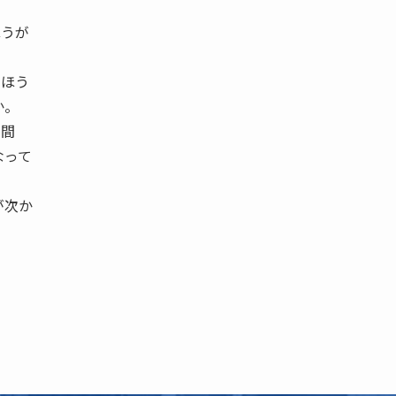
ほうが
のほう
か。
る間
なって
が次か