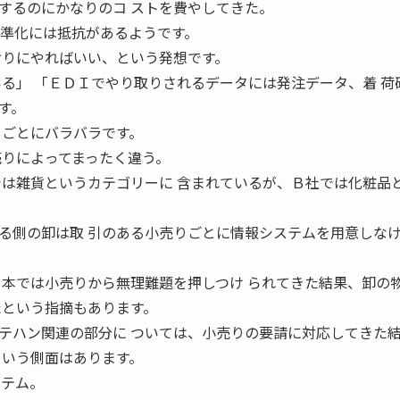
するのにかなりのコ ストを費やしてきた。
 準化には抵抗があるようです。
おりにやればいい、という発想です。
いる」 「ＥＤＩでやり取りされるデータには発注データ、着 荷
す。
りごとにバラバラです。
売りによってまったく違う。
では雑貨というカテゴリーに 含まれているが、Ｂ社では化粧品
る側の卸は取 引のある小売りごとに情報システムを用意しな
、日本では小売りから無理難題を押しつけ られてきた結果、卸の
たという指摘もあります。
テハン関連の部分に ついては、小売りの要請に対応してきた
という側面はあります。
ステム。