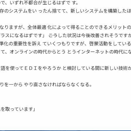
ので、いずれ不都合が生じるはずで す。
存のシステムをい ったん捨てて、新しいシステムを構築した
なりますが、全体最適 化によって得ることのできるメリット
ラスになるはずです」 ――こうした状況は今後改善されそうです
準化の重要性を訴え ていくつもりですが、啓蒙活動をしてい
して、オンラインの時代からとう とうインターネットの時代に
言語を使ってＥＤＩをやろうか と検討している間に新しい技術
りを一から やり直さなければならなくなる。
れを取っています」