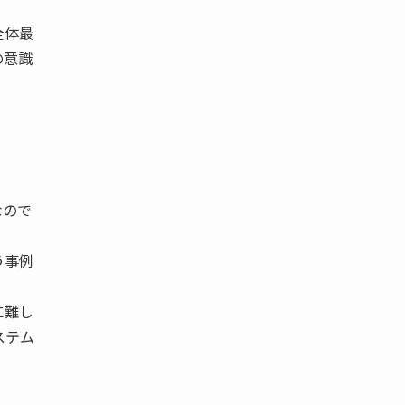
全体最
の意識
なので
う事例
に難し
ステム