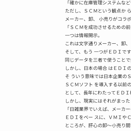
「確かに在庫管理システムなど
ただし、ＳＣＭという観点か 
メーカー、卸、 小売りがコラ
「ＳＣＭを成功させるための前
一つは情報開示。
これは文字通りメーカー、卸、
そして、もう 一つがＥＤＩです
同じデータを三者で使うことで
しかし、日本の場合 はＥＤＩ
そ ういう意味では日本企業の
ＳＣＭソフト を導入する以前の
として、長年にわたってＥＤＩ
しかし、現実にはそれがまった
「日雑業界でいえば、メーカー
ＥＤＩをベー スに、ＶＭＩや
ところが、肝心の卸〜小売り間で