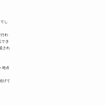
ムでし
が行わ
応でき
成され
ト地点
妨げて