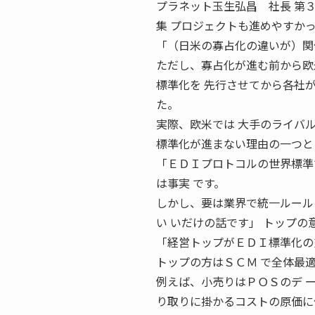
プラネット玉生弘昌 社長 第３部IT
集 プロジェクトも進めやすか
「（日米の寡占化の違いが）関
ただし、寡占化が進む前から欧
標準化を 先行させてから各社
た。
実際、欧米では 大手のライバル
標準化が進まない理由の一つと
「ＥＤＩプロトコルの世界標準
は事実 です。
しかし、要は業界で統一ルール
い いだけの話です」 トップの
「経営トップがＥＤＩ標準化の
トップの方はＳＣＭ で全体最
例えば、小売りはＰＯＳのデ 
り取りに掛かるコストの原価に