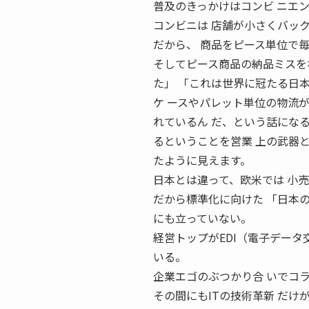
普及のきっかけはコンビ ニエ
コンビニは 店舗が小さくバッ
だから、 商品をピース単位で
そしてピース商品の納品ミスを
た」 「これは世界に冠たる日
ケ ースやパレット単位の物流
れているん だ、という話にな
るということを営業 上の武器と
たように見えます。
日本とは違って、欧米では 小
だから標準化に向けた 「日本の
にも立っていない。
経営トップがEDI（電子データ
いる。
企業エゴのぶつかり合 いでコ
その間にもITの技術革新 だけ