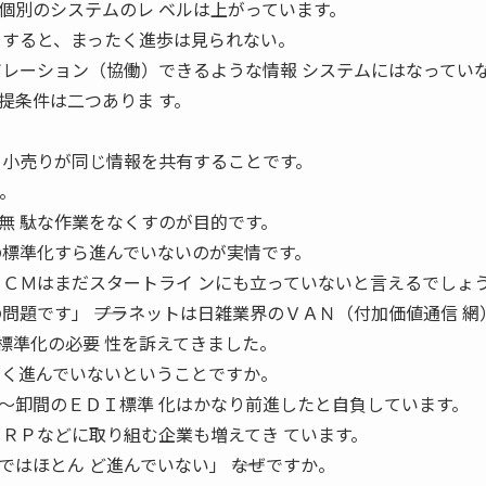
個別のシステムのレ ベルは上がっています。
らすると、まったく進歩は見られない。
ボレーション（協働）できるような情報 システムにはなってい
提条件は二つありま す。
 小売りが同じ情報を共有することです。
。
無 駄な作業をなくすのが目的です。
の標準化すら進んでいないのが実情です。
ＳＣＭはまだスタートライ ンにも立っていないと言えるでしょ
問題です」 ――プラネットは日雑業界のＶＡＮ（付加価値通信 網
標準化の必要 性を訴えてきました。
 く進んでいないということですか。
〜卸間のＥＤＩ標準 化はかなり前進したと自負しています。
ＣＲＰなどに取り組む企業も増えてき ています。
はほとん ど進んでいない」 ――なぜですか。