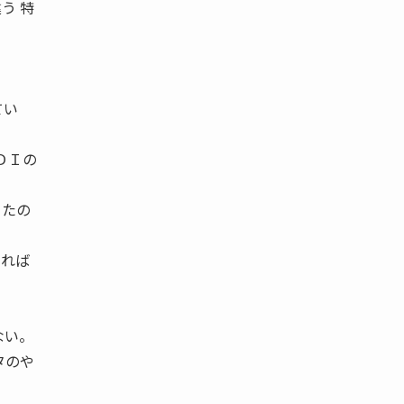
違う 特
てい
ＤＩの
ったの
すれば
ない。
タのや