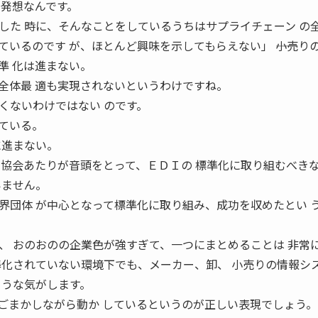
じ発想なんです。
した 時に、そんなことをしているうちはサプライチェーン の
いるのです が、ほとんど興味を示してもらえない」 ――小売り
準 化は進まない。
全体最 適も実現されないというわけですね。
くないわけではない のです。
ている。
に進まない。
ア協会あたりが音頭をとって、ＥＤＩの 標準化に取り組むべき
いません。
界団体 が中心となって標準化に取り組み、成功を収めたとい 
、 おのおのの企業色が強すぎて、一つにまとめることは 非常
標準化されていない環境下でも、メーカー、卸、 小売りの情報シ
 うな気がします。
ごまかしながら動か しているというのが正しい表現でしょう。