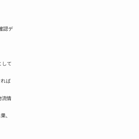
確認デ
として
ければ
物流情
結果、