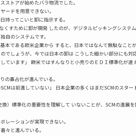
ンスストアが始めたバラ物流でした。
クヤードを用意できない。
毎日持ってこいと卸に指示する。
なくすために卸が開発 したのが、デジタルピッキングシステ
本独自のシステムです。
が基本である欧米企業から すると、日本ではなんて無駄なこと
るのでしょうが、今では日本の卸は こうした細かい部分にも対
しています」 ――欧米ではすんなりと小売りのＥＤＩ標準化が達 
売りの寡占化が進んでいる。
SCMは前進していない」 日本企業の多くはまだSCMのスター
交換）標準化の重要性を理解して いないことが、SCMの進展を
ラボレーションが実現できない。
が着々と進んでいる。