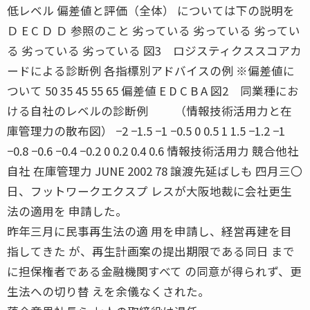
低レベル 偏差値と評価（全体） については下の説明を
Ｄ E C Ｄ Ｄ 参照のこと 劣っている 劣っている 劣ってい
る 劣っている 劣っている 図3 ロジスティクススコアカ
ードによる診断例 各指標別アドバイスの例 ※偏差値に
ついて 50 35 45 55 65 偏差値 E D C B A 図2 同業種にお
ける自社のレベルの診断例 （情報技術活用力と在
庫管理力の散布図） −2 −1.5 −1 −0.5 0 0.5 1 1.5 −1.2 −1
−0.8 −0.6 −0.4 −0.2 0 0.2 0.4 0.6 情報技術活用力 競合他社
自社 在庫管理力 JUNE 2002 78 譲渡先延ばしも 四月三〇
日、フットワークエクスプ レスが大阪地裁に会社更生
法の適用を 申請した。
昨年三月に民事再生法の適 用を申請し、経営再建を目
指してきた が、再生計画案の提出期限である同日 まで
に担保権者である金融機関すべて の同意が得られず、更
生法への切り替 えを余儀なくされた。