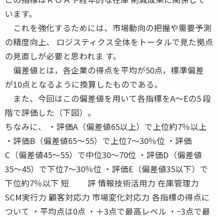
います。
これを強化するためには、市場動向の把握や需要予測
の精度向上、 ロジスティクス全体をトータルで見た拠点
の見直しが必要と思われま す。
偏差値とは，各企業の得点を平均が50点，標準偏差
が10点となるように換算したものである。
また、今回はこの偏差値を用いて各指標をA〜Eの5 段
階で評価した（下図）。
ちなみに、 ・評価A（偏差値65以上）で上位約7％以上
・評価B（偏差値65〜55）で上位7〜30％位 ・評価
C（偏差値45〜55）で中位30〜70位 ・評価D（偏差値
35〜45）で下位7〜30％位 ・評価E（偏差値35以下）で
下位約7％以下 短 評 情報技術活用力 在庫管理力
SCM実行力 顧客対応力 市場変化対応力 各指標の得点に
ついて ・平均点は0点 ・＋3点で最高レベル ・−3点で最