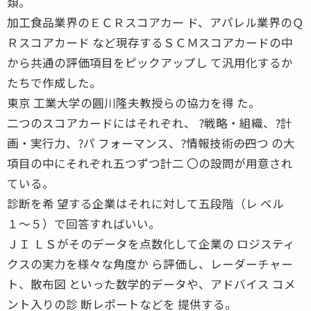
類。
加工食品業界のＥＣＲスコアカー ド、アパレル業界のＱ
Ｒスコアカード など現存するＳＣＭスコアカードの中
から共通の評価項目をピックアップし て汎用化するか
たちで作成した。
東京 工業大学の圓川隆夫教授らの協力を得 た。
二つのスコアカードにはそれぞれ、 ?戦略・組織、?計
画・実行力、?パ フォーマンス、?情報技術――の四つ の大
項目の中にそれぞれ五つずつ計二 〇の設問が用意され
ている。
診断を希 望する企業はそれに対して五段階（レ ベル
１〜５）で回答すればいい。
ＪＩ ＬＳがそのデータを点数化して企業の ロジスティ
クスの実力を様々な角度か ら評価し、レーダーチャー
ト、散布図 といった数学的データや、アドバイス コメ
ント入りの診 断レポートなどを 提供する。