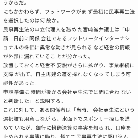
うからだ。
にもかかわらず、フットワークがま ず最初に民事再生法
を選択したのは何 故か。
民事再生法の申立代理人を務め た宮崎誠弁護士は「申
請二日前に関係 会社であるフットワークインターナシ
ョナルの株価に異常な動きが見られる など経営の情報
が外部に漏れているこ とが分かった。
放置しておくと経営不 安説がさらに拡がり、事業継続に
支障 が出て、自主再建の道を探れなくなっ てしまう可
能性があった。
申請準備に 時間が掛かる会社更生法では間に合わ ない
と判断した」と説明する。
これに対して、ある関係者は「当時、 会社更生法という
選択肢も用意しなが ら、水面下でスポンサー探しを進
めて いたが、銀行に粉飾決算の事実を知ら れ、口座を
止められる事態に陥り、慌てて民事再生法に駆け込ん