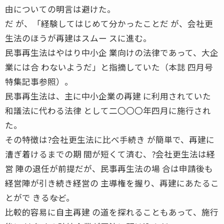
由についての明言は避けた。
だ が、「経験してはじめて分かったことだ が、会社更
生法のほうが再建はスムー スに進む。
民事再生法はやはり中小企 業向けの法律であって、大企
業には合 わないようだ」と指摘していた（本誌 四月号
特集記事参照）。
民事再生法は、主に中小企業の再建 に利用されていた
和議法に代わる法律 として二〇〇〇年四月に施行され
た。
その特徴は?会社更生法に比べ手続き が簡単で、再建に
漕ぎ着けるまでの期 間が短くて済む、?会社更生法は経
営 陣の退任が前提だが、民事再生法の場 合は申請後も
経営陣が引き続き経営の 主導権を握り、再建にあたるこ
とがで きる――など。
比較的容易に自主再建 の道を探れることもあって、施行