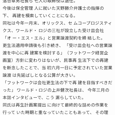
落合章男社長ら 七人の取締役は退任。
今後は保全管理 人に就いた天野勝介弁護士の指揮の
下、 再建を模索していくことになる。
同社は今年一月末、オリックス、セ ムコープロジスティ
クス、ワールド・ ロジの三社が設立した受け皿会社
「オ ー・エス・エル」と営業譲渡契約を締 結した。
更生法適用申請後も引き続き、 「受け皿会社への営業譲
渡を中心に再 建案を検討する」（フットワーク経営企
画室）方針に変わりはないが、民事再 生法下での再建
を断念したことで、当 初六月一日に予定されていた営業
譲渡 は先延ばしとなる公算が大きい。
「フットワークは会社更生法の下で再 建を目指すべきだ
った」 ワールド・ロジの上井健次社長は、 今年三月の
本誌インタビューで、こう 漏らしていた。
同氏は再生計画案提出 に向けて最終的な詰めの作業を
行って いた時期と重なっていたこともあって、 その理