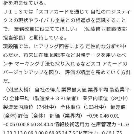
析を済ませている。
ＪＩＬＳでは「スコアカードを通じて 自社のロジスティ
クスの現状やライバ ル企業との相違点を認識すること
で、 業務改革に役立ててほしい」（佐藤修 司関西支部
担当部長）と期待している。
現段階では、ヒアリング回答による 定性的な分析が中
心だが、将来は在庫 回転率など財務データを用いたベ
ンチ マーキング手法も採り入れるなどスコ アカードの
バージョンアップを図り、 評価の精度を高めていく方針
だ。
（刈屋大輔） 自社の得点 業界最大値 業界平均 製造業平
均 全体平均（製造業＋３PL業者） 業界内順位（8社中）
製造業内順位（74社中） 全体順位（103社中） 偏差値
(全体) 評価（全体） 評価（業界内） −0.96 0.46 0.01
−0.06 0.00 8 60 84 40.4 情報技術活用力 在庫管理力 −1.53
1.33 0.13 0.08 0.00 8 68 95 34.7 SCM実行力 −0.46 1.75