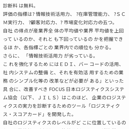
診断料 は無料。
評価の指標は? 情報技術活用力、 ?在庫管理能力、 ?ＳＣ
Ｍ実行力、 ?顧客対応力、? 市場変化対応力――の五つ。
自社 の得点が産業界全 体の平均値や業界 平均値を上回
って いるのか、それと も下回っているの かを把握でき
るほ か、各指標ごとの 業界内での順位も 分かる。
さらに、 「情報技術活用力 が劣っている。
こ れを強化するため にはＥＤＩ、バー コードの活用、
社 内システムの整備 と、それを有効活 用するための業
務 のシンプル化等の 改革などが必要が ある」といった
具 合に、改善すべき FOCUS 日本ロジスティクスシステ
ム協会（以下、ＪＩＬＳ）はこのほど、 企業のロジステ
ィクスの実力を診断するためのツール「ロジスティク
ス・スコアカード」を開発した。
自社のロジスティクスのレベルがど こに位置しているの