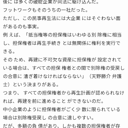
後に は多くの破綻企業が同法に駆け込んだ。
フットワークもそのうちの一社だった。
ただし、この民事再生法には大企業 にはそぐわない面
があるのも事実。
例 えば、「抵当権等の担保権はいわゆる別 除権に相当
し、担保権者は再生手続き とは無関係に権利を実行で
きる。
その ため、再建に不可欠な資産に担保権が 設定されて
いる場合は、すべての担保 権者との間で別除権の受戻し
の合意に 漕ぎ着けなければならない」（天野勝介 弁護
士）という決まりがある。
つまり、 すべての担保権者から再生計画が認められなけ
れば、再建を前に進めること ができないのだ。
中小企業のように担保権者がごく少 数に限られている
場合は別除権受戻し の合意に達しやすい。
だが、多額の負 債があり、しかも複数の担保権者が存