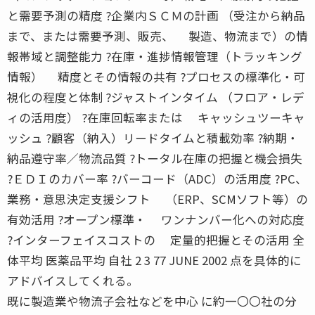
と需要予測の精度 ?企業内ＳＣＭの計画 （受注から納品
まで、または需要予測、販売、 製造、物流まで）の情
報帯域と調整能力 ?在庫・進捗情報管理（トラッキング
情報） 精度とその情報の共有 ?プロセスの標準化・可
視化の程度と体制 ?ジャストインタイム （フロア・レデ
ィの活用度） ?在庫回転率または キャッシュツーキャ
ッシュ ?顧客（納入）リードタイムと積載効率 ?納期・
納品遵守率／物流品質 ?トータル在庫の把握と機会損失
?ＥＤＩのカバー率 ?バーコード（ADC）の活用度 ?PC、
業務・意思決定支援シフト （ERP、SCMソフト等）の
有効活用 ?オープン標準・ ワンナンバー化への対応度
?インターフェイスコストの 定量的把握とその活用 全
体平均 医薬品平均 自社 2 3 77 JUNE 2002 点を具体的に
アドバイスしてくれる。
既に製造業や物流子会社などを中心 に約一〇〇社の分