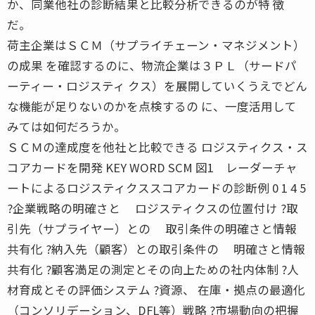
か、同業他社の診断結果と比較分析できるのが特 徴
だ。
荷主企業はＳＣＭ（サプライチェーン・マネジメント）
の成果 を確認するのに、物流企業は３ＰＬ（サードパ
ーティー・ロジスティ クス）を展開していくうえでどん
な機能が足りないのかを点検するの に、一度活用して
みては如何だろうか。
ＳＣＭの達成度を他社と比較できる ロジスティクス・ス
コアカードを開発 KEY WORD SCM 図1 レーダーチャ
ートによるロジスティクススコアカードの診断例 0 1 4 5
?企業戦略の明確さと ロジスティクスの位置付け ?取
引先（サプライヤー）との 取引条件の明確さと情報
共有化 ?納入先（顧客）との取引条件の 明確さと情報
共有化 ?顧客満足の測定とその向上ための社内体制 ?人
材育成とその評価システム ?資源、 在庫・拠点の最適化
（コンソリデーション、DFL等）戦略 ?市場動向の把握