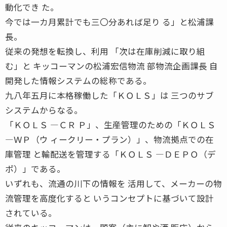
動化でき た。
今では一カ月累計でも三〇分あれば足り る」と松浦課
長。
従来の発想を転換し、利用 「次は在庫削減に取り組
む」と キッコーマンの松浦宏信物流 部物流企画課長 自
開発した情報システムの総称である。
九八年五月に本格稼働した「ＫＯＬＳ」は 三つのサブ
システムからなる。
「ＫＯＬＳ ―ＣＲ Ｐ」、生産管理のための「ＫＯＬＳ
―ＷＰ（ウ ィークリー・プラン）」、物流拠点での在
庫管理 と輸配送を管理する「ＫＯＬＳ ―ＤＥＰＯ（デ
ポ）」である。
いずれも、流通の川下の情報を 活用して、メーカーの物
流管理を高度化すると いうコンセプトに基づいて設計
されている。