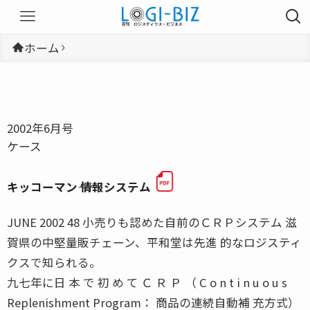
ホーム
2002年6月号
ケース
キッコーマン―― 情報システム
JUNE 2002 48 小売りも認めた自前のＣＲＰシステム 滋
賀県の中堅量販チェーン、平和堂は先進 的なロジスティ
クスで知られる。
九七年に日 本 で 初 め て Ｃ Ｒ Ｐ （ C o n t i n u o u s
Replenishment Program： 商品の連続自動補 充方式）