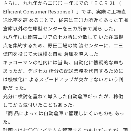
さらに、九九年から二〇〇 一年までの「ＥＣＲ 21 （
Efficient Consumer Response ）」では、実際に工場直
送比率を高 めることで、従来は三〇カ所近くあった工場
倉庫以外の在庫型センターを三カ所まで減ら した。
九八年には関東エリアの七カ所に分散して いた在庫拠
点を集約するため、野田工場の物 流センターに、二三
億円を投じて大規模な自動 倉庫を導入した。
キッコーマンの社内には当 時、自動化に懐疑的な声も
あったが、デポ七カ 所分の配送業務を代替するために
は機械化に よるスピードアップが欠かせないという判
断だ った。
充分に検討を重ねて導入した自動倉庫だっ たが、稼働
してから気付いたこともあった。
「商 品によっては自動倉庫で管理しにくいものも あっ
た。
計画では七〇〇アイテムを管理する つもりだったが、現