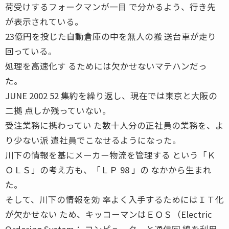
荷受けするフォークマンが一目 で分かるよう、行き先
が表示されている。
23億円を投じた自動倉庫の中を無人の搬 送台車が走り
回っている。
処理を高速化す るためには欠かせないマテハンだっ
た。
JUNE 2002 52 集約を繰り返し、現在では東京と大阪の
二拠 点しか残っていない。
受注業務に携わってい た数十人分の正社員の業務を、よ
り少ない派 遣社員でこなせるようになった。
川下の情報を基にメーカー物流を管理する という「Ｋ
ＯＬＳ」の考え方も、「ＬＰ 98 」の なかから生まれ
た。
そして、川下の情報を効 率よく入手するためにはＩＴ化
が欠かせない ため、キッコーマンはＥＯＳ（Electric
Ordering System： コンピューターと通信回 線を利用