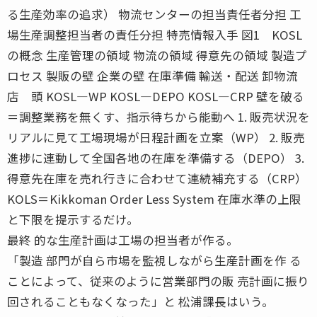
る生産効率の追求） 物流センターの担当責任者分担 工
場生産調整担当者の責任分担 特売情報入手 図1 KOSL
の概念 生産管理の領域 物流の領域 得意先の領域 製造プ
ロセス 製販の壁 企業の壁 在庫準備 輸送・配送 卸物流
店 頭 KOSL―WP KOSL―DEPO KOSL―CRP 壁を破る
＝調整業務を無くす、指示待ちから能動へ 1. 販売状況を
リアルに見て工場現場が日程計画を立案（WP） 2. 販売
進捗に連動して全国各地の在庫を準備する（DEPO） 3.
得意先在庫を売れ行きに合わせて連続補充する（CRP）
KOLS＝Kikkoman Order Less System 在庫水準の上限
と下限を提示するだけ。
最終 的な生産計画は工場の担当者が作る。
「製造 部門が自ら市場を監視しながら生産計画を作 る
ことによって、従来のように営業部門の販 売計画に振り
回されることもなくなった」と 松浦課長はいう。