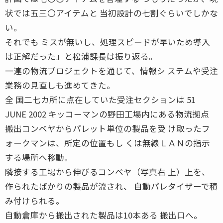
状では五三〇アイテムと 当初設計の七割ぐらいでしかな
い。
それでも ミスが無いし、処理スピードが早いため導入
は正解だった」と松浦課長は振り返る。
一連の物流プロジェクトを通じて、情報シ ステムや受注
業務の見直しも進めてきた。
全 国二七カ所に点在していた受注セクションは 51
JUNE 2002 キッコーマンの野田工場内にある物流拠点
搬出コンベヤからパレット単位の製品を受 け取ったフ
ォークマンは、所定の位置もし くは無線ＬＡＮの指示
する場所へ移動。
隣接する工場から伸びるコンベヤ（写真右 上）上を、
作られたばかりの製品が流され、 自動パレタイザーで積
み付けられる。
自動倉庫から搬出された製品は10本ある 搬出口へ。