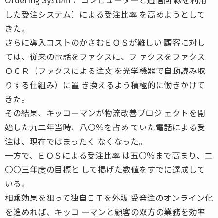
した受注システム）による受注比率 を高めようとして
きた。
さらに導入コストのかさむＥＯＳが難しい 顧客に対し
ては、従来の電話をファクスに、フ ァクスをファクス
ＯＣＲ（ファクスによる注文 を光学機器で自動読み取
りする仕組み）に置 き換えるよう積極的に働きかけて
きた。
その結果、キッコーマンが物流改善プロジ ェクトを開
始した九二年当時、八〇％を占め ていた電話による受
注は、現在ではまったく なくなった。
一方で、ＥＯＳによる受注比率 は五〇％まで高まり、二
〇〇三年度の目標と して掲げた数値をすでに達成して
いる。
相乗効果を狙って独自ＩＴを外販 受発注のオンライン化
を進めれば、キッコ ーマンと顧客の双方の業務を効率