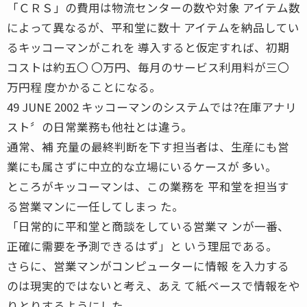
「ＣＲＳ」の費用は物流センターの数や対象 アイテム数
によって異なるが、平和堂に数十 アイテムを納品してい
るキッコーマンがこれを 導入すると仮定すれば、初期
コストは約五〇 〇万円、毎月のサービス利用料が三〇
万円程 度かかることになる。
49 JUNE 2002 キッコーマンのシステムでは?在庫アナリ
スト〞の日常業務も他社とは違う。
通常、補 充量の最終判断を下す担当者は、生産にも営
業にも属さずに中立的な立場にいるケースが 多い。
ところがキッコーマンは、この業務を 平和堂を担当す
る営業マンに一任してしまっ た。
「日常的に平和堂と商談をしている営業マ ンが一番、
正確に需要を予測できるはず」と いう理屈である。
さらに、営業マンがコンピューターに情報 を入力する
のは現実的ではないと考え、あえ て紙ベースで情報をや
りとりするようにした。