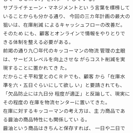
サプライチェーン・マネジメントとい う言葉を標榜して
いることからも分かる通り、 今回の三カ年計画の最大の
狙いは、在庫削減 によるキャッシュフローの改善だ。
そのため にも、顧客とオンラインで情報をやりとりで
きる体制を整える必要がある。
前掲の通り九〇年代のキッコーマンの物流 管理の主眼
は、サービスレベルを向上させな がらコスト削減を実
現することに置かれてき た。
だからこそ平和堂とのＣＲＰでも、顧客 から「在庫水
準を六・五日ぐらいにして欲し い」と要請されても、
「欠品防止には九日分 程度が適正」と反論して、現実に
その程度の 在庫を物流センターに置いてきた。
在庫に対するキッコーマンの考え方は、主 力商品であ
る醤油の商品特性にも関係してい る。
醤油という商品はきちんと保存すれば、 一日や二日で