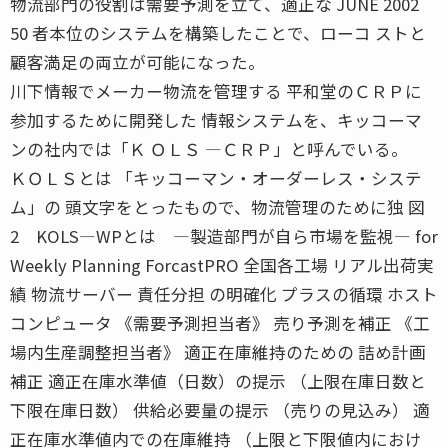
物流部門の役割は需要予測を立て、適正な JUNE 2002
50 者本位のシステムを構築したことで、ローコ ストと
顧客満足の両立が可能になった。
川下情報でメーカー物流を管理する 平和堂のＣＲＰに
参加するために開発した 情報システムを、キッコーマ
ンの社内では「Ｋ ＯＬＳ ―ＣＲＰ」と呼んでいる。
ＫＯＬＳとは 「キッコーマン・オーダーレス・システ
ム」の 頭文字をとったもので、物流管理のために独 図
2 KOLS―WPとは ―製造部門が自ら市場を監視― for
Weekly Planning ForcastPRO 全国各工場 リアル出荷実
績 物流サーバー 責任分担 の明確化 プラスの循環 ホスト
コンピュータ 《需要予測担当者》 売り予測を補正 《工
場内生産調整担当者》 適正在庫維持のための 詰め計画
補正 適正在庫水準値（日数）の提示 （上限在庫日数と
下限在庫日数） 供給必要量の提示 （売りの見込み） 適
正在庫水準値内での在庫維持 （上限と下限値内におけ