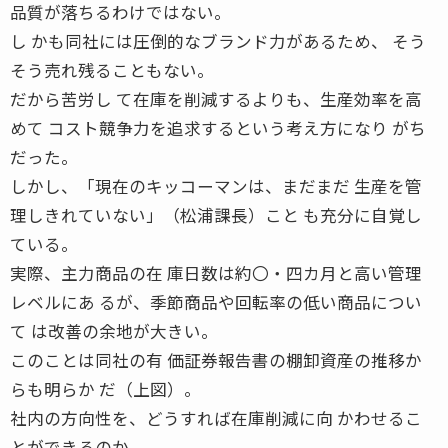
品質が落ちるわけではない。
し かも同社には圧倒的なブランド力があるため、 そう
そう売れ残ることもない。
だから苦労し て在庫を削減するよりも、生産効率を高
めて コスト競争力を追求するという考え方になり がち
だった。
しかし、「現在のキッコーマンは、まだまだ 生産を管
理しきれていない」（松浦課長）こと も充分に自覚し
ている。
実際、主力商品の在 庫日数は約〇・四カ月と高い管理
レベルにあ るが、季節商品や回転率の低い商品につい
て は改善の余地が大きい。
このことは同社の有 価証券報告書の棚卸資産の推移か
らも明らか だ（上図）。
社内の方向性を、どうすれば在庫削減に向 かわせるこ
とができるのか。