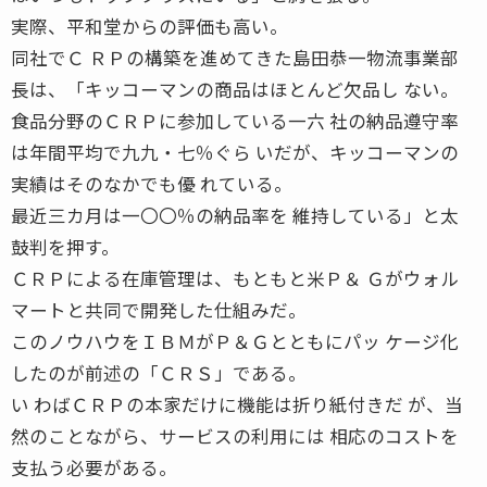
実際、平和堂からの評価も高い。
同社でＣ ＲＰの構築を進めてきた島田恭一物流事業部
長は、「キッコーマンの商品はほとんど欠品し ない。
食品分野のＣＲＰに参加している一六 社の納品遵守率
は年間平均で九九・七％ぐら いだが、キッコーマンの
実績はそのなかでも優 れている。
最近三カ月は一〇〇％の納品率を 維持している」と太
鼓判を押す。
ＣＲＰによる在庫管理は、もともと米Ｐ＆ Ｇがウォル
マートと共同で開発した仕組みだ。
このノウハウをＩＢＭがＰ＆Ｇとともにパッ ケージ化
したのが前述の「ＣＲＳ」である。
い わばＣＲＰの本家だけに機能は折り紙付きだ が、当
然のことながら、サービスの利用には 相応のコストを
支払う必要がある。