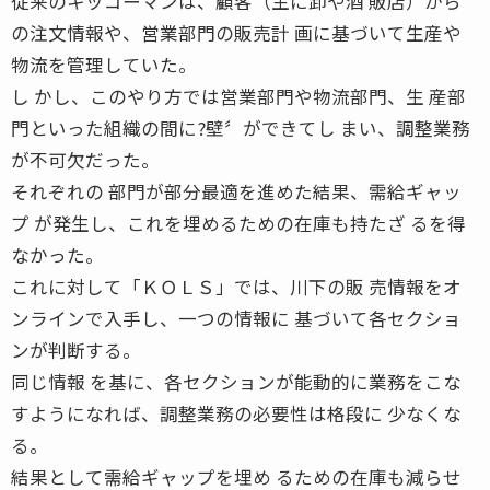
従来のキッコーマンは、顧客（主に卸や酒 販店）から
の注文情報や、営業部門の販売計 画に基づいて生産や
物流を管理していた。
し かし、このやり方では営業部門や物流部門、生 産部
門といった組織の間に?壁〞ができてし まい、調整業務
が不可欠だった。
それぞれの 部門が部分最適を進めた結果、需給ギャッ
プ が発生し、これを埋めるための在庫も持たざ るを得
なかった。
これに対して「ＫＯＬＳ」では、川下の販 売情報をオ
ンラインで入手し、一つの情報に 基づいて各セクショ
ンが判断する。
同じ情報 を基に、各セクションが能動的に業務をこな
すようになれば、調整業務の必要性は格段に 少なくな
る。
結果として需給ギャップを埋め るための在庫も減らせ