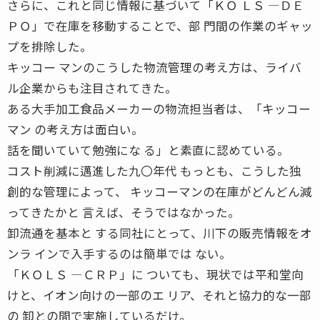
さらに、これと同じ情報に基づいて「ＫＯ ＬＳ ―ＤＥ
ＰＯ」で在庫を移動することで、部 門間の作業のギャッ
プを排除した。
キッコー マンのこうした物流管理の考え方は、ライバ
ル企業からも注目されてきた。
ある大手加工食品メーカーの物流担当者は、「キッコー
マン の考え方は面白い。
話を聞いていて勉強にな る」と素直に認めている。
コスト削減に邁進した九〇年代 もっとも、こうした独
創的な管理によって、 キッコーマンの在庫がどんどん減
ってきたかと 言えば、そうではなかった。
卸流通を基本と する同社にとって、川下の販売情報をオ
ンラ インで入手するのは簡単では ない。
「ＫＯＬＳ ―ＣＲＰ」に ついても、現状では平和堂向
けと、イオン向けの一部のエ リア、それと協力的な一部
の 卸との間で実施しているだけ。