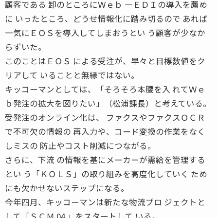
顧客である 卸のところにＷｅｂ ―ＥＤＩの導入を薦め
に いったところ、どうせ情報化に踏み切るので あれば
一気にＥＯＳを導入してしまおうとい う顧客が少なか
らずいた。
このことはＥＯＳ による受注が、早々と目標数値をク
リアして いることと無縁ではない。
キッコーマンとしては、「そろそろ本腰を入 れてＷｅ
ｂ発注の拡大を図りたい」（松浦課長）と考えている。
受発注のオンライン化は、 ファクスやファクスＯＣＲ
で不可欠の情報の 再入力や、コード変換の作業をなく
しミスの 防止やコスト削減につながる。
さらに、下流 の情報を基にメーカーが需給を管理する
とい う「ＫＯＬＳ」の取り組みを高度化していく ため
にも欠かせないステップになる。
今年四月、キッコーマンは新たな物流プロ ジェクトと
して「ＳＣＭ 04 」をスタートして いる。