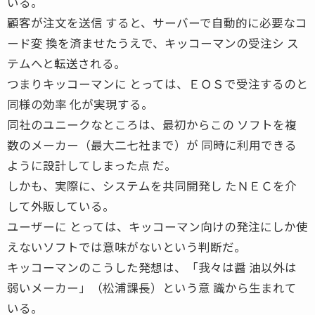
いる。
顧客が注文を送信 すると、サーバーで自動的に必要なコ
ード変 換を済ませたうえで、キッコーマンの受注シ ス
テムへと転送される。
つまりキッコーマンに とっては、ＥＯＳで受注するのと
同様の効率 化が実現する。
同社のユニークなところは、最初からこの ソフトを複
数のメーカー（最大二七社まで）が 同時に利用できる
ように設計してしまった点 だ。
しかも、実際に、システムを共同開発し たＮＥＣを介
して外販している。
ユーザーに とっては、キッコーマン向けの発注にしか使
えないソフトでは意味がないという判断だ。
キッコーマンのこうした発想は、「我々は醤 油以外は
弱いメーカー」（松浦課長）という意 識から生まれて
いる。