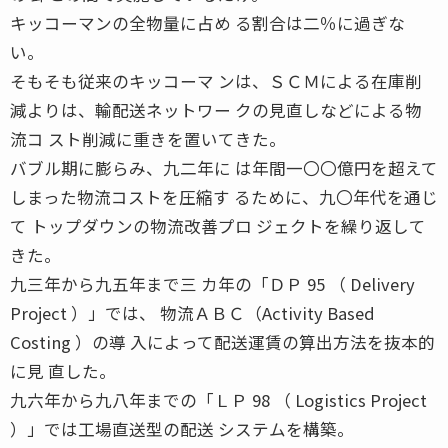
キッコーマンの全物量に占め る割合は二％に過ぎな
い。
そもそも従来のキッコーマ ンは、ＳＣＭによる在庫削
減よりは、輸配送ネットワー クの見直しなどによる物
流コ スト削減に重きを置いてきた。
バブル期に膨らみ、九二年に は年間一〇〇億円を超えて
しまった物流コストを圧縮す るために、九〇年代を通じ
て トップダウンの物流改善プロ ジェクトを繰り返して
きた。
九三年から九五年まで三 カ年の「ＤＰ 95 （ Delivery
Project ）」では、 物流ＡＢＣ（Activity Based
Costing ）の導 入によって配送運賃の算出方法を抜本的
に見 直した。
九六年から九八年までの「ＬＰ 98 （ Logistics Project
）」では工場直送型の配送 システムを構築。