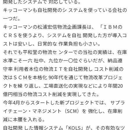
開発したシステムで 対応している。
キッコーマンも自社開発のシ ステムを使っている会社の
一つだ。
キッコーマンの松浦宏信物流企画課長は、 「ＩＢＭの
ＣＲＳを使うより、システムを自社 開発した方が導入コ
ストは安いし、日常的な 作業負担も小さい。
それでも平和堂の物流セ ンターでの当社の実績は、在庫
水準こそ一六 社中、九位か一〇位ぐらいだが、納品遵
守率 利用者本位の物流ＩＴを自社開発し コスト削減の
次はＳＣＭを本格化 90年代を通じて物流改革プロジェ
クトを繰 り返し、工場直送化の実現などにより年間20
億円相当の物流コスト削減を実現してきた。
今年4月からスタートした新プロジェクトでは、 サプラ
イチェーン・マネジメント（SCM）を 強化し、在庫削
減に本腰を入れる。
自社開発 した情報システム「KOLS」が、その有効なツ