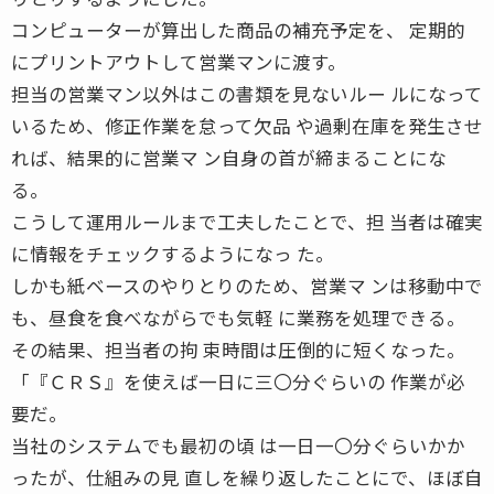
コンピューターが算出した商品の補充予定を、 定期的
にプリントアウトして営業マンに渡す。
担当の営業マン以外はこの書類を見ないルー ルになって
いるため、修正作業を怠って欠品 や過剰在庫を発生させ
れば、結果的に営業マ ン自身の首が締まることにな
る。
こうして運用ルールまで工夫したことで、担 当者は確実
に情報をチェックするようになっ た。
しかも紙ベースのやりとりのため、営業マ ンは移動中で
も、昼食を食べながらでも気軽 に業務を処理できる。
その結果、担当者の拘 束時間は圧倒的に短くなった。
「『ＣＲＳ』を使えば一日に三〇分ぐらいの 作業が必
要だ。
当社のシステムでも最初の頃 は一日一〇分ぐらいかか
ったが、仕組みの見 直しを繰り返したことにで、ほぼ自