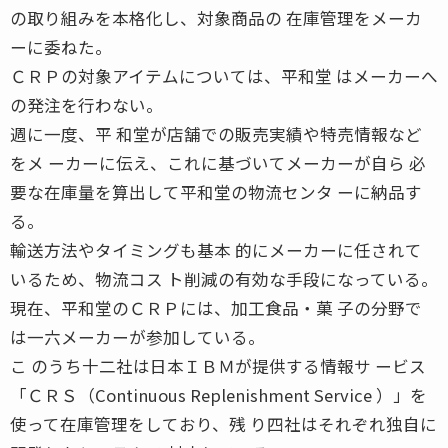
の取り組みを本格化し、対象商品の 在庫管理をメーカ
ーに委ねた。
ＣＲＰの対象アイテムについては、平和堂 はメーカーへ
の発注を行わない。
週に一度、平 和堂が店舗での販売実績や特売情報など
をメ ーカーに伝え、これに基づいてメーカーが自ら 必
要な在庫量を算出して平和堂の物流センタ ーに納品す
る。
輸送方法やタイミングも基本 的にメーカーに任されて
いるため、物流コス ト削減の有効な手段になっている。
現在、平和堂のＣＲＰには、加工食品・菓 子の分野で
は一六メーカーが参加している。
こ のうち十二社は日本ＩＢＭが提供する情報サ ービス
「ＣＲＳ（Continuous Replenishment Service ）」を
使って在庫管理をしており、残 り四社はそれぞれ独自に