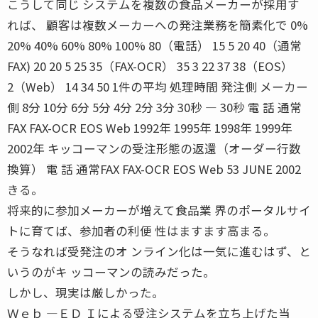
こうして同じ システムを複数の食品メーカーが採用す
れば、 顧客は複数メーカーへの発注業務を簡素化で 0%
20% 40% 60% 80% 100% 80（電話） 15 5 20 40（通常
FAX) 20 20 5 25 35（FAX-OCR） 35 3 22 37 38（EOS）
2（Web） 14 34 50 1件の平均 処理時間 発注側 メーカー
側 8分 10分 6分 5分 4分 2分 3分 30秒 ― 30秒 電 話 通常
FAX FAX-OCR EOS Web 1992年 1995年 1998年 1999年
2002年 キッコーマンの受注形態の返還（オーダー行数
換算） 電 話 通常FAX FAX-OCR EOS Web 53 JUNE 2002
きる。
将来的に参加メーカーが増えて食品業 界のポータルサイ
トに育てば、参加者の利便 性はますます高まる。
そうなれば受発注のオ ンライン化は一気に進むはず、と
いうのがキ ッコーマンの読みだった。
しかし、現実は厳しかった。
Ｗｅｂ ―ＥＤ Ｉによる受注システムを立ち上げた当