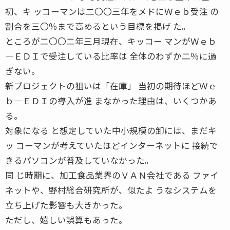
初、キ ッコーマンは二〇〇三年をメドにＷｅｂ受注 の
割合を三〇％まで高めるという目標を掲げ た。
ところが二〇〇二年三月現在、キッコー マンがＷｅｂ
―ＥＤＩで受注している比率は 全体のわずか二％に過
ぎない。
新プロジェクトの狙いは「在庫」 当初の期待ほどＷｅ
ｂ―ＥＤＩの導入が進 まなかった理由は、いくつかあ
る。
対象になる と想定していた中小規模の卸には、まだキ
ッ コーマンが考えていたほどインターネットに 接続で
きるパソコンが普及していなかった。
同 じ時期に、加工食品業界のＶＡＮ会社である ファイ
ネットや、野村総合研究所が、似たよ うなシステムを
立ち上げた影響も大きかった。
ただし、嬉しい誤算もあった。