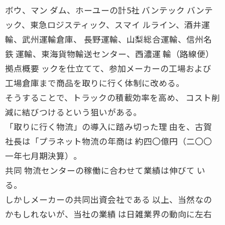
ボウ、マン ダム、ホーユーの計5社 バンテック バンテ
ック、東急ロジスティック、スマイ ルライン、酒井運
輸、武州運輸倉庫、 長野運輸、山梨総合運輸、信州名
鉄 運輸、東海貨物輸送センター、西濃運 輸（路線便）
拠点概要 ックを仕立てて、参加メーカーの工場および
工場倉庫まで商品を取りに行く体制に改める。
そうすることで、トラックの積載効率を高め、 コスト削
減に結びつけるという狙いがある。
「取りに行く物流」の導入に踏み切った理 由を、古賀
社長は「プラネット物流の年商は 約四〇億円（二〇〇
一年七月期決算）。
共同 物流センターの稼働に合わせて業績は伸びて い
る。
しかしメーカーの共同出資会社である 以上、当然なの
かもしれないが、当社の業績 は日雑業界の動向に左右