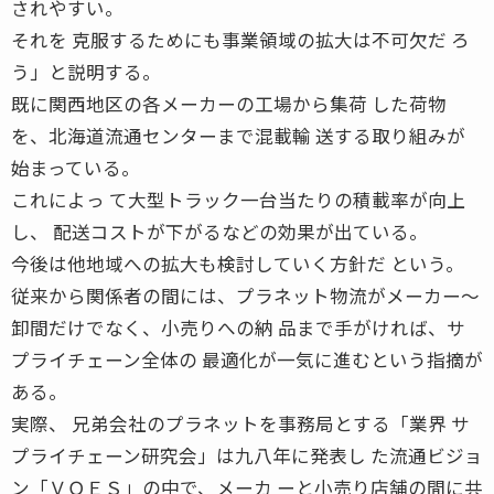
されやすい。
それを 克服するためにも事業領域の拡大は不可欠だ ろ
う」と説明する。
既に関西地区の各メーカーの工場から集荷 した荷物
を、北海道流通センターまで混載輸 送する取り組みが
始まっている。
これによっ て大型トラック一台当たりの積載率が向上
し、 配送コストが下がるなどの効果が出ている。
今後は他地域への拡大も検討していく方針だ という。
従来から関係者の間には、プラネット物流がメーカー〜
卸間だけでなく、小売りへの納 品まで手がければ、サ
プライチェーン全体の 最適化が一気に進むという指摘が
ある。
実際、 兄弟会社のプラネットを事務局とする「業界 サ
プライチェーン研究会」は九八年に発表し た流通ビジョ
ン「ＶＯＥＳ」の中で、メーカ ーと小売り店舗の間に共