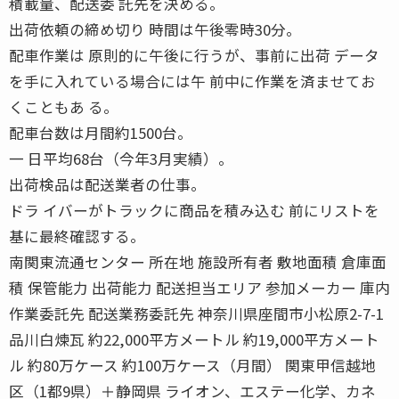
積載量、配送委 託先を決める。
出荷依頼の締め切り 時間は午後零時30分。
配車作業は 原則的に午後に行うが、事前に出荷 データ
を手に入れている場合には午 前中に作業を済ませてお
くこともあ る。
配車台数は月間約1500台。
一 日平均68台（今年3月実績）。
出荷検品は配送業者の仕事。
ドラ イバーがトラックに商品を積み込む 前にリストを
基に最終確認する。
南関東流通センター 所在地 施設所有者 敷地面積 倉庫面
積 保管能力 出荷能力 配送担当エリア 参加メーカー 庫内
作業委託先 配送業務委託先 神奈川県座間市小松原2-7-1
品川白煉瓦 約22,000平方メートル 約19,000平方メート
ル 約80万ケース 約100万ケース（月間） 関東甲信越地
区（1都9県）＋静岡県 ライオン、エステー化学、カネ