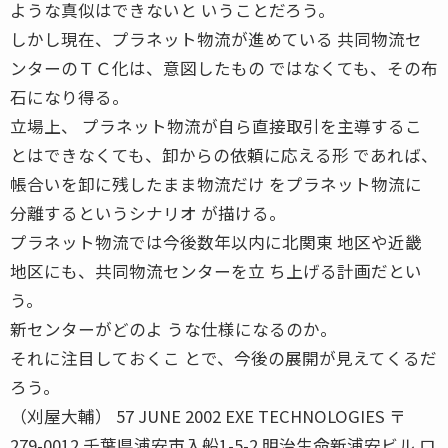
ような真似はできないと いうことだろう。
しかし現在、プラネット物流が進めている 共同物流セ
ンターのＴＣ化は、意図したもの ではなくても、その布
石になり得る。
立場上、 プラネット物流が自ら直接取引を主導するこ
とはできなくても、卸からの依頼に応える形 であれば、
帳合いを卸に残したまま物流だけ をプラネット物流に
分離するというシナリオ が描ける。
プラネット物流では今後数年以内に北関東 地区や近畿
地区にも、共同物流センターを立 ち上げる計画だとい
う。
新センターがどのよ うな仕様になるのか。
それに注目しておくこ とで、今後の展開が見えてくるだ
ろう。
（刈屋大輔） 57 JUNE 2002 EXE TECHNOLOGIES 〒
279-0012 千葉県浦安市入船1-5-2 明治生命新浦安ビル ロ