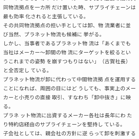
同物流拠点を一カ所 だけ置いた時、サプライチェーンは
最も効率 化されると主張している。
その共同物流拠点の担い手としては卸、物 流業者に並
び当然、プラネット物流も候補に 挙がる。
しかし、当事者であるプラネット物 流は「あくまでも
当社はメーカー〜卸間の物 流にターゲットを絞るとい
うこれまでの姿勢 を崩すつもりはない」（古賀社長）
と全否定し ている。
プラネット物流が卸に代わって中間物流拠 点を運用する
ことになれば、周囲の目にはど うしても、事実上のメー
カーと小売りの直接 取引、すなわち「卸中抜き」に映
る。
プラネ ット物流に出資するメーカー各社は長年にわ た
り特約店経由のサプライチェーンを堅持し ている。
子会社としては、親会社の方針に逆 らって卸を刺激する