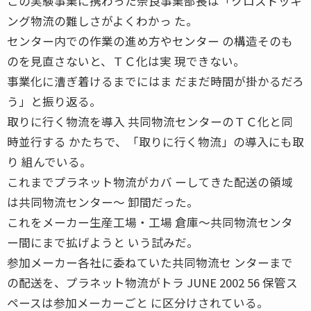
この実験事業に携わった奈良事業部長は「クロスドッキ
ング物流の難しさがよくわかっ た。
センター内での作業の進め方やセンター の構造そのも
のを見直さないと、ＴＣ化は実 現できない。
事業化に漕ぎ着けるまでにはま だまだ時間が掛かるだろ
う」と振り返る。
取りに行く物流を導入 共同物流センターのＴＣ化と同
時並行する かたちで、「取りに行く物流」の導入にも取
り 組んでいる。
これまでプラネット物流がカバ ーしてきた配送の領域
は共同物流センター〜 卸間だった。
これをメーカー生産工場・工場 倉庫〜共同物流センタ
ー間にまで拡げようと いう試みだ。
参加メーカー各社に委ねていた共同物流セ ンターまで
の配送を、プラネット物流がトラ JUNE 2002 56 保管ス
ペースは参加メーカーごと に区分けされている。