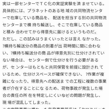
実は一部センターでＴＣ化の実証実験を済 ませている。
具体的には、プラネットのある地 域の共同物流センタ
ーで在庫している商品を、 配送を担当する別の共同物流
センターまで横 持ち輸送し、そこで在庫している商品
と積み 合わせてから得意先に届けるというものだ。
ただし、この試みはうまくいったとは言え なかった。
?横持ち輸送分の商品の到着が出 荷時間に間に合わな
い、?横持ち輸送分の商 品が得意先別に仕分けされてい
ない場合は、 センター側で仕分けを行う必要がある
が、セ ンターはもともと共同保管を前提に設計され て
いるため、仕分けスペースが確保できない、 ?作業が複
雑になったり、得意先への配送ま での工程に複数の事業
者が介在することにな るため、荷物事故が発生した場
合の責任の所 在を特定しにくい――などの問題が発生し、
現 場が混乱してしまった。