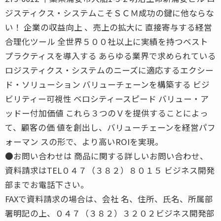
ジスティクス・システムこそＳＣＭ成功の鍵に他ならな
い！ 企業の収益向上 、売上の拡大に 直接寄与する経営
合理化ツール 全世界５００社以上に実績を持つベスト
プラクティスを導入する あらゆる業界で求められている
ロジスティクス・システムのニーズに適応するエクシー
ド・ソリューション バリューチェーンを構築する ビジ
ビリティー可視性 ベロシティースピード バリュー・ア
ッドー付加価値 これら３つのＶを提供することによっ
て、顧客の価 値を創出し、バリューチェーンを経営パフ
ォーマン スの形で、より高いROIを実現。
●お問い合わせは 商品に関する詳しいお問い合わせ、
資料請求はTEL０４７（３８２）８０１５ ビジネス開発
部までお電話下さい。
FAXで資料請求の場合は、会社 名、住所、氏名、所属部
署明記の上、０４７（３８２）３２０２ビジネス開発部