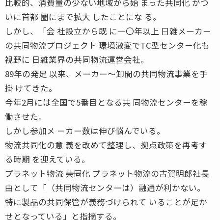
比較的、消費量の少ない地域から始 まった共同化 がつ
いに首都 圏にまで拡大 したことにな る。
しかし、「会 社設立から既 に一〇年以上 日雑メーカー
の共同物流プロジェクト 環境激変でTC型センター化も
視野に 日雑業界の共同物流運営会社。
89年の発足 以来、メーカー〜卸間の共同物流事業を手
掛 けてきた。
今年2月には全国で5番目となる共 同物流センターを稼
働させた。
しかし参加メ ーカー数は伸び悩んでいる。
物流共同化の意 義を改めて整理し、拠点政策を再考す
る時期 を迎えている。
プラネット物流 ――共同化 プラネット物流の古賀明郎社長
由として「（共同物流センターは）融通が利かない。
特に製品の共同保管が義務づけられて いることが足か
せとなっている」と指摘する。