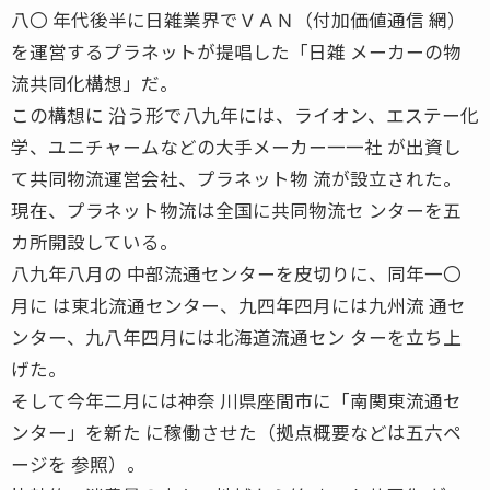
八〇 年代後半に日雑業界でＶＡＮ（付加価値通信 網）
を運営するプラネットが提唱した「日雑 メーカーの物
流共同化構想」だ。
この構想に 沿う形で八九年には、ライオン、エステー化
学、ユニチャームなどの大手メーカー一一社 が出資し
て共同物流運営会社、プラネット物 流が設立された。
現在、プラネット物流は全国に共同物流セ ンターを五
カ所開設している。
八九年八月の 中部流通センターを皮切りに、同年一〇
月に は東北流通センター、九四年四月には九州流 通セ
ンター、九八年四月には北海道流通セン ターを立ち上
げた。
そして今年二月には神奈 川県座間市に「南関東流通セ
ンター」を新た に稼働させた（拠点概要などは五六ペ
ージを 参照）。