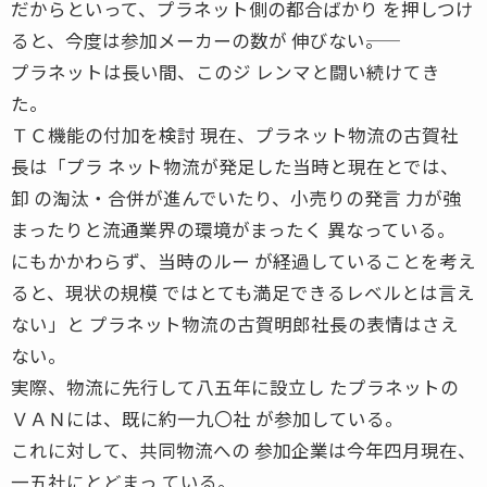
だからといって、プラネット側の都合ばかり を押しつけ
ると、今度は参加メーカーの数が 伸びない――。
プラネットは長い間、このジ レンマと闘い続けてき
た。
ＴＣ機能の付加を検討 現在、プラネット物流の古賀社
長は「プラ ネット物流が発足した当時と現在とでは、
卸 の淘汰・合併が進んでいたり、小売りの発言 力が強
まったりと流通業界の環境がまったく 異なっている。
にもかかわらず、当時のルー が経過していることを考え
ると、現状の規模 ではとても満足できるレベルとは言え
ない」と プラネット物流の古賀明郎社長の表情はさえ
ない。
実際、物流に先行して八五年に設立し たプラネットの
ＶＡＮには、既に約一九〇社 が参加している。
これに対して、共同物流への 参加企業は今年四月現在、
一五社にとどまっ ている。