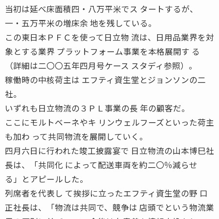
当初は延べ床面積四・八万平米でス タートするが、
一・五万平米の増床余 地を残している。
この東日本ＰＦＣを使って日立物 流は、日用品業界を対
象とする業界 プラットフォーム事業を本格展開す る
（詳細は二〇〇五年四月号ケース スタディ参照）。
稼働時の中核荷主は エフティ資生堂とジョンソンの二
社。
いずれも日立物流の３ＰＬ事業の長 年の顧客だ。
ここにモルトベーネやキ リンウェルフーズといった荷主
も加わ って共同物流を展開していく。
四月六日に行われた竣工披露宴で 日立物流の山本博巳社
長は、「共同化 によって配送車両を約二〇％減らせ
る」とアピールした。
列席者を代表し て挨拶に立ったエフティ資生堂の野 口
正社長は、「物流は共同で、競争は 店頭でという物流業