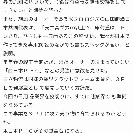
界の原則に基づ いて、今後は有意義な情報交換をし て
いきたい」と期待を語った。
また、施設のオーナーである米プロ ロジスの山田御酒日
本共同代表は、 「天井高が六ｍ以上で、床荷重は二ト
ンあり、ひさしも一五ｍあるこの施設 は、我々が日本で
作ってきた専用施 設のなかでも最もスペックが高い」と
説明。
来年春の竣工予定だが、まだ オーナーの決まっていない
「西日本Ｐ ＦＣ」などの受注に意欲を見せた。
日立物流は同様の業界プラットフ ォーム事業を、３Ｐ
Ｌの発展型とし て展開していく方針だ。
今回の日用 品業界を皮切りに、すでに他業界で も準備
を進めている。
この事業を３ ＰＬに次ぐ売り物に育てられるのか どう
か。
東日本ＰＦＣがその試金石 になる。