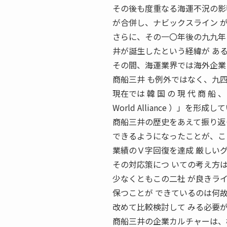
その後も度重なる海運不況の影
が合併し、ナビックスライン 
さらに、その一〇年後の九九年
井が誕生したという経緯が あ
その間、海運業界では海外企業
商船三井 も例外ではなく、九
現在では 韓 国 の 現 代 商 船 
World Alliance ）」を形成
商船三井の歴史をあえて振り返
できるようになったことが、こ
業績のＶ字回復を達成 厳しい
その対応策につ いての考え方
少なくともこの二社 が良きラ
保つことが できているのは何
改めて比較検討して みる必要
商船三井の企業カルチャーは、標語とし