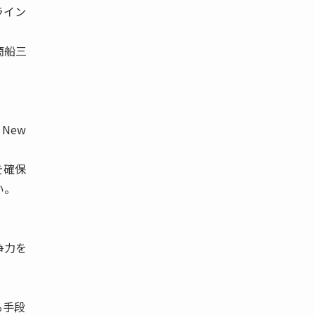
ライン
商船三
 New
を確保
い。
。
争力を
る手段