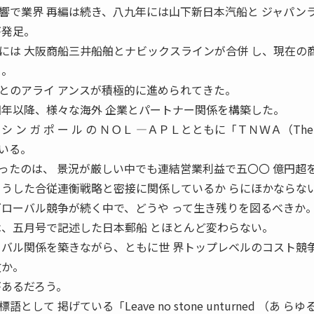
響で業界 再編は続き、八九年には山下新日本汽船と ジャパン
が発足。
には 大阪商船三井船舶とナビックスラインが合併 し、現在の
る。
とのアライ アンスが積極的に進められてきた。
四年以降、様々な海外 企業とパートナー関係を構築した。
、 シ ン ガ ポ ー ル の ＮＯＬ ―ＡＰＬとともに「ＴＮＷＡ（The
している。
ったのは、 景況が厳しい中でも連結営業利益で五〇〇 億円超
 うした合従連衡戦略と密接に関係しているか らにほかならな
グローバル競争が続く中で、どうや って生き残りを図るべきか
は、五月号で記述した日本郵船 とほとんど変わらない。
イバル関係を築きながら、ともに世 界トップレベルのコスト競
故か。
があるだろう。
て 掲げている「Leave no stone unturned （あ らゆ