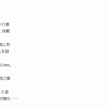
か八億
 月期
員に対
上を図
nes,
四〇億
トと品
強化――