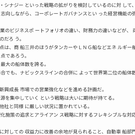
・シナジー といった戦略の拡がりを検討しているのに対 して
 志向しながら、コーポレートガバナンスとい った経営機能の
企業のビジネスポ ートフォリオの違い、財務力の違いなどが、 
のだろ う。
点は、商 船三井のほうがタンカーやＬＮＧ船などエネ ルギー
 点であろう。
 最大の船体数を誇る。
場合でも、ナビックスラインの合併に よって世界第二位の船体
新興成長 市場での営業強化などを進める計画だ。
資源を集中していく という戦略は大いに期待が持てる。
他社と同様 に厳しい状況に置かれている。
理化施策の追求とアライアン ス戦略に対するフレキシブルな対
に対しての 収益力に改善の余地が見られること、自動車 船部