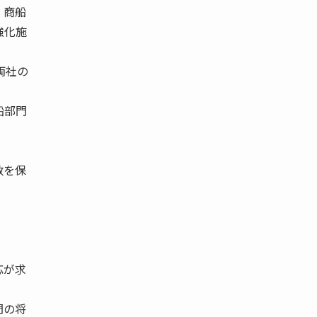
、商船
強化施
両社の
船部門
数を保
応が求
門の将