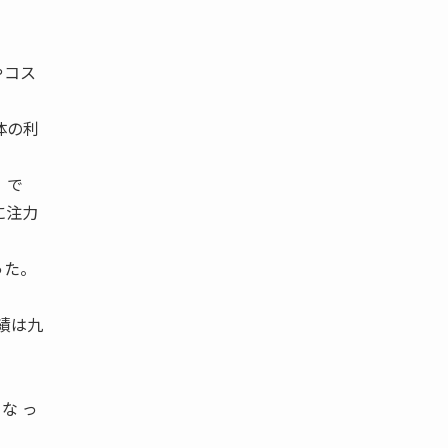
やコス
全体の利
。
1」で
に注力
った。
業績は九
な っ