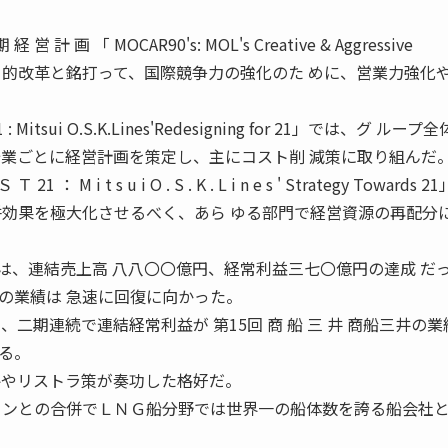
 営 計 画 「 MOCAR90's: MOL's Creative & Aggressive
」では、創造 的改革と銘打って、国際競争力の強化のた めに、営業力強化
tsui O.S.K.Lines'Redesigning for 21」では、グ ループ
企業ごとに経営計画を策定し、主にコスト削 減策に取り組んだ
M i t s u i O . S . K . L i n e s ' Strategy Towards 2
併効果を極大化させるべく、あら ゆる部門で経営資源の再配分
目標は、連結売上高 八八〇〇億円、経常利益三七〇億円の達成 だ
の業績は 急速に回復に向かった。
二期連続で連結経常利益が 第15回 商 船 三 井 商船三井の
る。
略やリストラ策が奏功した格好だ。
インとの合併でＬＮＧ船分野では世界一の船体数を誇る船会社と