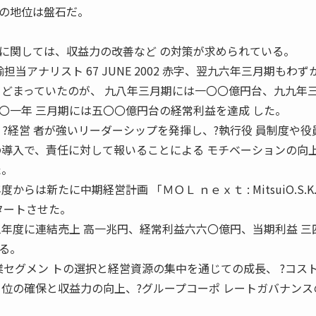
の地位は盤石だ。
に関しては、収益力の改善など の対策が求められている。
担当アナリスト 67 JUNE 2002 赤字、翌九六年三月期もわず
とどまっていたのが、 九八年三月期には一〇〇億円台、九九年三
〇一年 三月期には五〇〇億円台の経常利益を達成 した。
?経営 者が強いリーダーシップを発揮し、?執行役 員制度や役
の導入で、責任に対して報いることによる モチベーションの向
た。
は新たに中期経営計画 「ＭＯＬ ｎｅｘｔ : MitsuiO.S.K.Li
」をスタートさせた。
三年度に連結売上 高一兆円、経常利益六六〇億円、当期利益 三
る。
業セグメン トの選択と経営資源の集中を通じての成長、 ?コス
位の確保と収益力の向上、?グループコーポ レートガバナンスの