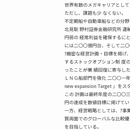
世界有数のメガキャリアとして
ただし、課題も少 なくない。
不定期船や自動車船などの分野
北見聡 野村証券金融研究所 運輸
円弱の 経常利益を確保するに
には二〇〇億円台、そして二〇
?緻密な経営計画・目標を掲げ、
するストックオプション制 度
ったこと――が業 績回復に寄与し
ＬＮＧ船部門を強化 二〇〇一年度から
new expansion Target 
この 計画は最終年度の二〇〇
円の達成を数値目標に掲げてい
一方、経営戦略としては、?事
質両面でのグローバルな比較優 
を目指している。