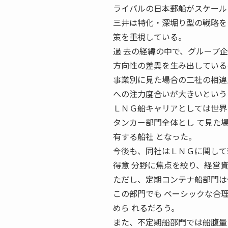
ライバルの日本郵船がスケール
三井は特化・深堀り型の戦略を
策を重視している。
過 去の経緯の中で、グループ
方向性の差異を生み出している
事業別に見た場合の二社の相違
への注力度合いが大きいという
ＬＮＧ船キャリアとしては世界
タンカー部門全体とし て見た
有する船社 となった。
今後も、同社はＬＮＧに関して
得意 分野に焦点を絞り、経営
ただし、定期コンテナ船部門は
この部門でも ベーシックな合
めら れるだろう。
また、不定期船部門では船腹量