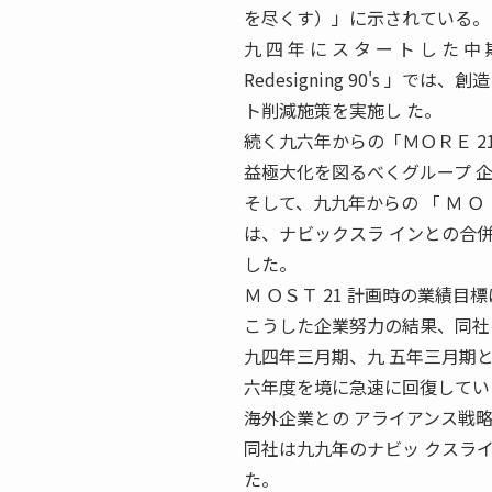
を尽くす）」に示されている。
九 四 年 に ス タ ー ト し た 中 期 経
Redesigning 90's 
ト削減施策を実施し た。
続く九六年からの「ＭＯＲＥ 21 : Mi
益極大化を図るべくグループ 
そして、九九年からの 「 Ｍ Ｏ Ｓ Ｔ 21 ： 
は、ナビックスラ インとの合
した。
Ｍ ＯＳＴ 21 計画時の業績
こうした企業努力の結果、同社
九四年三月期、九 五年三月期と、
六年度を境に急速に回復してい
海外企業との アライアンス戦
同社は九九年のナビッ クスラ
た。