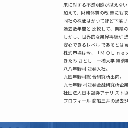
来に対する不透明感が拭えない
加えて、財務体質の改 善にも
同社の株価はかつてほど下落リ
過去数年間と 比較して、業績
しかし、世界的な業界再編が 
安心できるレベル であるとは
株式市場は今、「Ｍ ＯＬ ｎｅ
きたみ さとし 一橋大学 経済
八八年野村 証券入社。
九四年野村総 合研究所出向。
九七年野 村証券金融研究所企
社団法人日本証券アナリ スト
プロフィール 商船三井の過去5