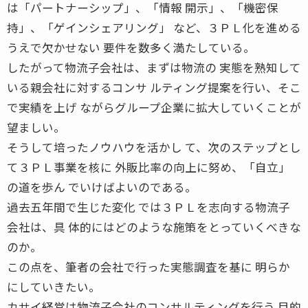
は「パートナーシップ」、「情報 開示」、「機密保
持」、「ゲインシェアリング」 など、３ＰＬ化を進める
うえで欠かせない 要件を数多く満たしている。
したがって物流子会社は、まずは物流の 実態を熟知して
いる親会社に対するコンサ ルティング提案を行い、そこ
で実績を上げ ながらグループ企業に拡大していくことが
望ましい。
そうして培ったノウハウを活かし て、次のステップとし
て３ＰＬ事業を核に 外販比率の向上に努め、「自立」
の道を歩ん でいけばよいのである。
過去五年間で生じた変化 では３ＰＬを志向する物流子
会社は、具 体的にはどのような施策をとっていくべきな
のか。
この点を、筆者の会社で行った実態調査を基に 明らか
にしていきたい。
カサイ経営は物流子会社のコンサルティングを行う 目的