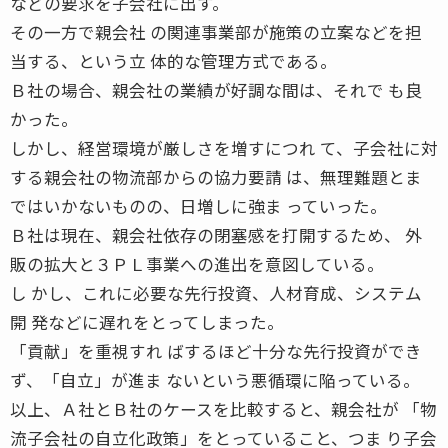
などの要求を子会社に出す。
その一方で親会社 の関連事業部が施策の立案などを担
当する、という立 体的な管理方式である。
Ｂ社の場合、親会社の業績が好調な間は、それで も良
かった。
しかし、経営環境が厳しさを増すにつれ て、子会社に対
する親会社の物流部からの協力要請 は、無理難題とま
ではいかないものの、日増しに強ま っていった。
Ｂ社は現在、親会社依存の閉塞感を打開するため、 外
販の拡大と３ＰＬ事業への進出を意図している。
し かし、これに必要な先行投資、人材育成、システム
開 発などに遅れをとってしまった。
「貢献」を重視すれ ばするほど十分な先行投資ができ
ず、「自立」が進ま ないという悪循環に陥っている。
以上、Ａ社とＢ社のケースを比較すると、親会社が 「物
流子会社の自立化政策」をとっていること、つま り子会