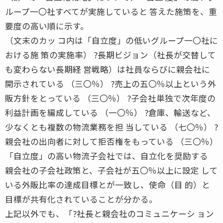
ループ一〇社すべてが実施していると 答えた施策を、重
要度の高い順に示す。
（文末のカッ コ内は「自立度」の低いグループ一〇社に
おける施 策の実施率） ?長期ビジョン（社長が交替して
も変わらない長期経 営戦略）は社員ならびに親会社に
開示されている （三〇％） ?売上の五〇％以上という外
販方針をとっている （三〇％） ?子会社単独で次年度の
利益計画を編成している （一〇％） ?倉庫、輸送など、
少なくとも複数の物流業務を担 当している （七〇％） ?
親会社の出向者に対して拒否権をもっている （三〇％）
「自立度」の高い物流子会社では、自立化を奨励する
親会社の子会社政策と、子会社が五〇％以上に設定 して
いる外販比率の達成目標とが一致し、使命（目 的）と
目標が共有化されていることが分かる。
上記以外でも、「?社長と親会社のコミュニケーシ ョン