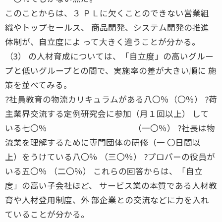
このことからは、３ ＰＬに欠くことのできない営業組
織やトップセールス、 商品開発、システム開発の推進
体制が、自立度によ って大きく違うことが分かる。
（3） の人材育成については、「自立度」の高いグルー
プと低いグループとの間で、実施率の差が大きい順に 施
策を並べてみる。
?社員教育の物流カリキュラムがある八〇％（〇％） ?荷
主業界交流する定例研究会に参加（月１回以上） して
いる七〇％ （一〇％） ?社長は物
流業を理解するために専門団体の研修（一 〇日間以
上）をうけている八〇％ （三〇％） ?プロパーの役員が
いる五〇％ （二〇％） これらの回答からは、「自立
度」の高い子会社ほど、 サービス業の本質である人材教
育や人材登用制度、外 部企業との交流などに力を入れ
ていることが分かる。