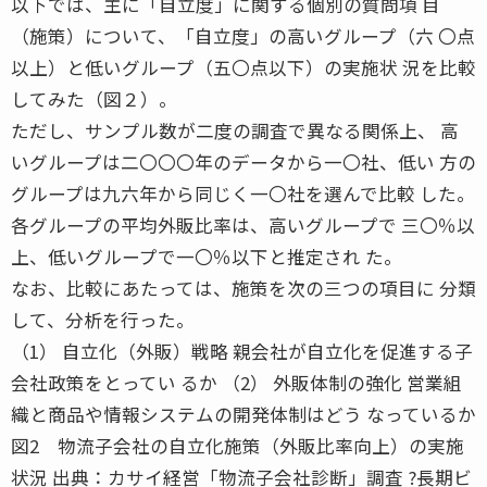
以下では、主に「自立度」に関する個別の質問項 目
（施策）について、「自立度」の高いグループ（六 〇点
以上）と低いグループ（五〇点以下）の実施状 況を比較
してみた（図２）。
ただし、サンプル数が二度の調査で異なる関係上、 高
いグループは二〇〇〇年のデータから一〇社、低い 方の
グループは九六年から同じく一〇社を選んで比較 した。
各グループの平均外販比率は、高いグループで 三〇％以
上、低いグループで一〇％以下と推定され た。
なお、比較にあたっては、施策を次の三つの項目に 分類
して、分析を行った。
（1） 自立化（外販）戦略 親会社が自立化を促進する子
会社政策をとってい るか （2） 外販体制の強化 営業組
織と商品や情報システムの開発体制はどう なっているか
図2 物流子会社の自立化施策（外販比率向上）の実施
状況 出典：カサイ経営「物流子会社診断」調査 ?長期ビ