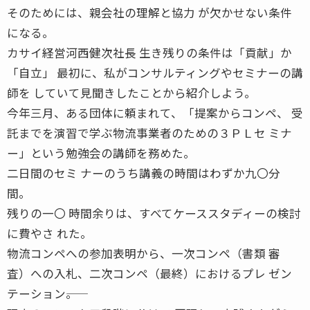
そのためには、親会社の理解と協力 が欠かせない条件
になる。
カサイ経営河西健次社長 生き残りの条件は「貢献」か
「自立」 最初に、私がコンサルティングやセミナーの講
師を していて見聞きしたことから紹介しよう。
今年三月、ある団体に頼まれて、「提案からコンペ、 受
託までを演習で学ぶ物流事業者のための３ＰＬセ ミナ
ー」という勉強会の講師を務めた。
二日間のセミ ナーのうち講義の時間はわずか九〇分
間。
残りの一〇 時間余りは、すべてケーススタディーの検討
に費やさ れた。
物流コンペへの参加表明から、一次コンペ（書類 審
査）への入札、二次コンペ（最終）におけるプレ ゼン
テーション――。