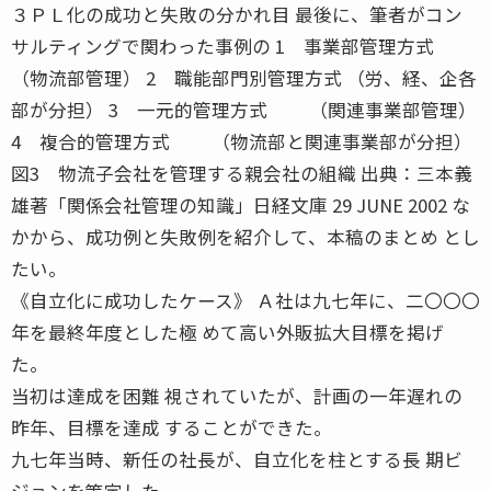
３ＰＬ化の成功と失敗の分かれ目 最後に、筆者がコン
サルティングで関わった事例の 1 事業部管理方式
（物流部管理） 2 職能部門別管理方式 （労、経、企各
部が分担） 3 一元的管理方式 （関連事業部管理）
4 複合的管理方式 （物流部と関連事業部が分担）
図3 物流子会社を管理する親会社の組織 出典：三本義
雄著「関係会社管理の知識」日経文庫 29 JUNE 2002 な
かから、成功例と失敗例を紹介して、本稿のまとめ とし
たい。
《自立化に成功したケース》 Ａ社は九七年に、二〇〇〇
年を最終年度とした極 めて高い外販拡大目標を掲げ
た。
当初は達成を困難 視されていたが、計画の一年遅れの
昨年、目標を達成 することができた。
九七年当時、新任の社長が、自立化を柱とする長 期ビ
ジョンを策定した。