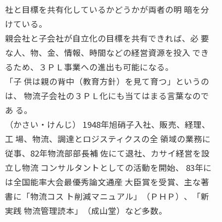
社と目標を共有化しているかどうかが両者の明 暗を分
けている。
親会社と子会社が自立化の目標を共有できれば、必 要
な人、物、金、情報、時間などの経営資源を投入 でき
るため、３ＰＬ事業への進出も可能になる。
「子 供は親の背中（教育方針）を見て育つ」というの
は、 物流子会社の３ＰＬ化にも当てはまる言葉なので
あ る。
（かさい・けんじ） 1948年旭硝子入社、販売、経理、
工 場、物流、調達とロジスティクスの全 領域の業務に
従事、82年物流部部長補 佐にて退社、カサイ経営を設
立し物流 コンサルタントとしての活動を開始、 83年に
は全国能率大会最優秀論文通産 大臣賞を受賞、主な著
書に「物流コス ト削減マニュアル」（ＰＨＰ）、「新
実践 物流管理読本」（成山堂）など多数。