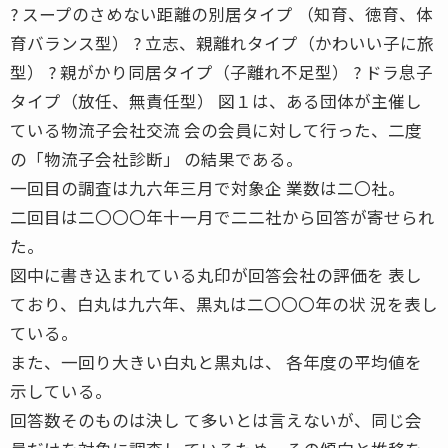
? スープのさめない距離の別居タイプ （知育、徳育、体
育バランス型） ? 立志、親離れタイプ（かわいい子に旅
型） ? 親がかり同居タイプ（子離れ不足型） ? ドラ息子
タイプ（放任、無責任型） 図１は、ある団体が主催し
ている物流子会社交流 会の会員に対して行った、二度
の「物流子会社診断」 の結果である。
一回目の調査は九六年三月で対象企 業数は二〇社。
二回目は二〇〇〇年十一月で二二社から回答が寄せられ
た。
図中に書き込まれている丸印が回答会社の評価を 表し
ており、白丸は九六年、黒丸は二〇〇〇年の状 況を表し
ている。
また、一回り大きい白丸と黒丸は、 各年度の平均値を
示している。
回答数そのものは決し て多いとは言えないが、同じ会