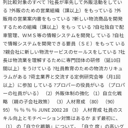
列比較対象のすべて ?社長が率先して外販活動をしてい
る ?外販のための営業組織（課以上）をもっている ?外
販用の営業案内書をもっている ?新しい物流商品を開発
するための組織（課以上）をもっ ている ?自社独自で配
車管理、ＷＭＳ等の情報システムを開発し ている ?自社
で情報システムを開発できる要員（ＳＥ）をもって いる
?親会社に新しい物流サービスのセールスをしている ?社
長は物流業を理解するために専門団体の研修 （延10日
間以上）をうけている ?社員教育のための物流カリキュ
ラムがある ?荷主業界と交流する定例研究会等（月1回
以上）に参加 している ?プロパーの役員がいる （プロパ
ーの社員がいる） （2）外販体制の強化 （1）自立化戦
略 （親の子会社政策） （3）人材育成 （80） （90）
95） ％ ％ ％ ％ JUNE 2002 28 （3） 人材育成 社員のス
キル向上とモチベーション対策はあるか まず最初に、
（1） の「自立化戦略」について、「自立 度」の高いグ