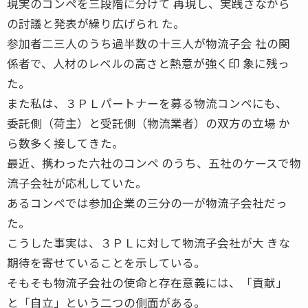
現実のコンペを三段階に分けて 再現し、実践さながら
の討議と発表が繰り広げられ た。
参加者二三人のうち過半数の十三人が物流子会 社の関
係者で、人材のレベルの高さと熱意が強く印 象に残っ
た。
また私は、３ＰＬパートナーを募る物流コンペにも、
委託側（荷主）と受託側（物流業者）の双方の立場 か
ら数多く接してきた。
最近、携わった六社のコンペ のうち、五社のケースで物
流子会社が応札していた。
あるコンペでは参加企業の三分の一が物流子会社だっ
た。
こうした事実は、３ＰＬに対して物流子会社が大 きな
期待を寄せていることを示している。
そもそも物流子会社の使命と存在意義には、「貢献」
と「自立」という二つの側面がある。