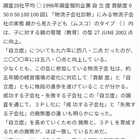
調査20社平均 ○ 1996年調査個別企業 自 立 度 貢献度 0
50 0 50 100 100 図1 「物流子会社診断」にみる物流子会
社の実態 親から見た子ども（ムスコ）のタイプ （ ）内
は、子に対する親の管理（教育）の型 27 JUNE 2002 点
に向上。
「自立度」についても九六年に四八・二点 だったのが、
二〇〇〇年には五八・〇点と向上して いる。
少なくとも、この会に参加している物流子会 社は、約
五年間の経営環境の変化に対応して「貢献 度」と「自
立度」ともに格段の進歩を遂げているこ とが分かる。
成功する子会社・失敗する子会社 この「自立度」の調
査を通じて、３ＰＬ化に「成 功する子会社」と「失敗す
る子会社」の施策面の違 いも明らかになった。
「自立度」を高めていくための 施策と、３ＰＬを育成す
るための施策が、ほぼ一致し ているためだ。