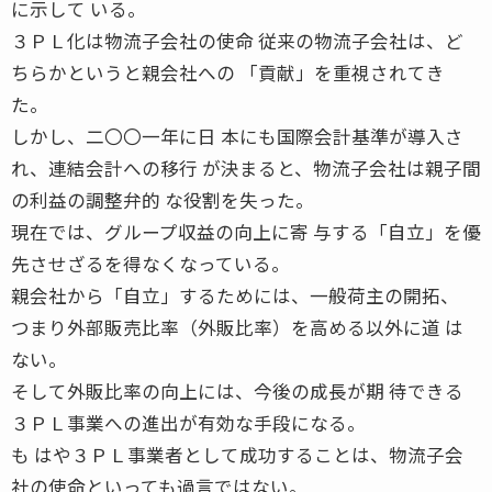
に示して いる。
３ＰＬ化は物流子会社の使命 従来の物流子会社は、ど
ちらかというと親会社への 「貢献」を重視されてき
た。
しかし、二〇〇一年に日 本にも国際会計基準が導入さ
れ、連結会計への移行 が決まると、物流子会社は親子間
の利益の調整弁的 な役割を失った。
現在では、グループ収益の向上に寄 与する「自立」を優
先させざるを得なくなっている。
親会社から「自立」するためには、一般荷主の開拓、
つまり外部販売比率（外販比率）を高める以外に道 は
ない。
そして外販比率の向上には、今後の成長が期 待できる
３ＰＬ事業への進出が有効な手段になる。
も はや３ＰＬ事業者として成功することは、物流子会
社の使命といっても過言ではない。