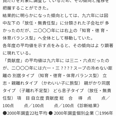
員だけを対象に調査し ているため、その傾向と推移を
把握することができた。
結果的に明らかになった傾向としては、九六年には図
中左下の「放任・無責任型」に分類された子会社が 多
かったのだが、二〇〇〇年には右上の「知育・徳 育・
体育バランス型」へ全体として移動していた。
各年度の平均値を示す点をみると、その傾向はよ り顕著
に現れている。
「貢献度」の平均値は九六年に は三二・六点だったの
が、二〇〇〇年には六一・三 ? ? ? ? スープの冷めない距
離の 別居タイプ （知育・徳育・体育バランス型） 立
志・親離れタイプ （かわいい子に旅型） 親がかり同居
タイプ （子離れ不足型） どら息子タイプ （放任・無責
任型） 項 目 自立度 貢献度 総 合 得 点 点／
100点 点／100点 点／100点 《診断結果》
●2000年調査22社平均 ● 2000年調査個別企業 ○1996年