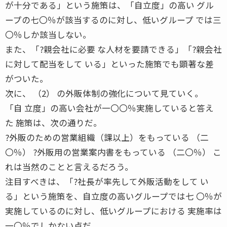
が十分である」という施策は、「自立度」の高い グル
ープの七〇％が該当するのに対し、低いグループ では三
〇％しか該当しない。
また、「?親会社に必要 な人材を要請できる」「?親会社
に対して配当をして いる」といった施策でも顕著な差
がついた。
次に、 （2） の外販体制の強化について見ていく。
「自 立度」の高い会社が一〇〇％実施していると答え
た 施策は、次の通りだ。
?外販のための営業組織（課以上）をもっている （二
〇％） ?外販用の営業案内書をもっている （二〇％） こ
れは当然のことと言えるだろう。
注目すべきは、「?社長が率先して外販活動をして い
る」という施策を、自立度の高いグループでは七 〇％が
実施しているのに対し、低いグループにおける 実施率は
一〇％でしかない点だ。