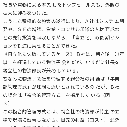
社長や常務による率先 したトップセールスも、外販の
拡大に弾みをつけた。
こうした積極的な施策の遂行により、Ａ社はシステ ム開
発や、ＳＥの増強、営業・コンサル部隊の人材 育成な
どの先行投資を吸収しながら、「自立化」の長 期ビジ
ョンを軌道に乗せることができた。
《自立化に失敗しているケース》 Ｂ社は、創立後一〇年
以上を経過している物流子 会社だが、いまだに社長を
親会社の物流部長が兼務 している。
ちなみに物流子会社を管理する親会社の組 織は「事業
部管理方式」が理想に近いとされているの だが、Ｂ社
の場合は「複合的管理方式」を採用して いる（図
３）。
この複合的管理方式とは、親会社の物流部が荷主 の立
場で現場に密着しながら、目先の利益（コスト） 追究