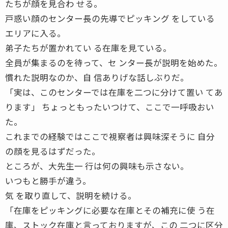
たちが顔を見合わ せる。
戸惑い顔のセンター長の先導でピッキング をしている
エリアに入る。
弟子たちが置かれてい る在庫を見ている。
全員が集まるのを待って、セ ンター長が説明を始めた。
慣れた説明なのか、自 信ありげな話しぶりだ。
「実は、このセンターでは在庫を二つに分けて置い てあ
ります」 ちょっともったいつけて、ここで一呼吸おい
た。
これまでの経験ではここで視察者は興味深そうに 自分
の顔を見るはずだった。
ところが、大先生一 行は何の興味も示さない。
いつもと勝手が違う。
気 を取り直して、説明を続ける。
「在庫をピッキングに必要な在庫とその補充に使 う在
庫、ストック在庫と言っておりますが、この 二つに区分