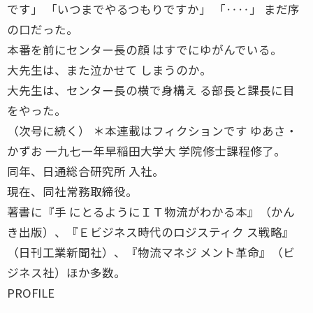
です」 「いつまでやるつもりですか」 「‥‥」 まだ序
の口だった。
本番を前にセンター長の顔 はすでにゆがんでいる。
大先生は、また泣かせて しまうのか。
大先生は、センター長の横で身構え る部長と課長に目
をやった。
（次号に続く） ＊本連載はフィクションです ゆあさ・
かずお 一九七一年早稲田大学大 学院修士課程修了。
同年、日通総合研究所 入社。
現在、同社常務取締役。
著書に『手 にとるようにＩＴ物流がわかる本』（かん
き出版）、『Ｅビジネス時代のロジスティク ス戦略』
（日刊工業新聞社）、『物流マネジ メント革命』（ビ
ジネス社）ほか多数。
PROFILE