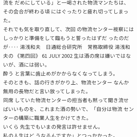
流を だめにしている」と一喝された物流マンたちは、
その会合が終わる頃 にはぐったりと疲れ切ってしまっ
た。
それでも気を取り直して、次回 の物流センター視察には
しっかりと準備をして臨もうと誓ったはずだ ったのだ
が‥‥ 湯浅和夫 日通総合研究所 常務取締役 湯浅和
夫の 《第四回》 61 JULY 2002 生は酒の席は嫌いではな
いが、酒には弱い。
酔う と言葉に歯止めがかからなくなってしまう。
そのときも、話の行きがかり上、物流センター なんか
無用の長物だと言い放ってしまった。
同席 していた物流センターの担当者も黙って聞き流せ
ばいいものを、これまた酒の勢いで、「自分は物流 セン
ターの構築に職業人生をかけてきた。
いくら 先生でもいまの発言は許せません。
私の人生はど うなるんですか」とつっかかった。