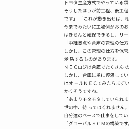
トヨタ生産方式でやっている類
そうしたほうが前工程、後工程
です」 「これが動き出せば、
今までみたいに工場側がおのお
はきちんと確保できるし、リード
「中継拠点や倉庫の管理の仕方
しかし、この管理の仕方を保管
矛 盾するものがあります。
ＮＥＣロジは倉庫でたくさん 
しかし、倉庫に単に停滞してい
はオ ールＮＥＣでみたらまずい
かりそうですね。
「あまりモタモタしていられま
世の中、待 ってはくれません
自分達のペースで仕事をしている
「グローバルＳＣＭの構築です