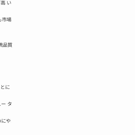
高 い
も市場
流品質
、とに
ー タ
命にや