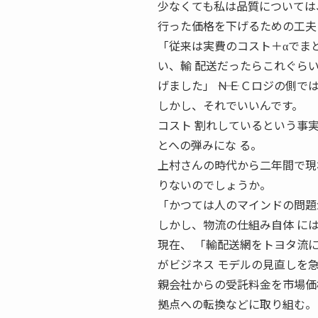
少なくても私は品質については、
行った価格を下げるための工夫
「従来は実費のコスト＋αでま
い、輸 配送だったらこれぐら
げました」 ――ＮＥＣロジの側
しかし、それでいいんです。
コスト 割れしているという事
とへの弾みにな る。
上村さんの時代から二年間で現場
りないのでしょうか。
「かつては人のマインドの問題
しかし、物流の仕組み自体 に
現在、 「輸配送網をトヨタ流
がビジネス モデルの見直しを
親会社からの受託料金を市場価
拠点への転換などに取り組む。