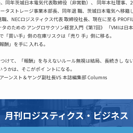
、同年茨城日本電気代表取締役（非常勤）、 同年本社理事、20
ピュータストレージ事業本部長、同年退 職、茨城日本電気へ移籍
退職、NECロジスティクス代表 取締役社長、現在に至る PROFIL
いのアナタのための アングロサクソン経営入門《第7回》 「VMIは日
とで「買い手」側の在庫リスクは「売り 手」側に移る。
報酬」を手に 入れる。
しつけて、「報酬」を与えないルール無視は結局、長続きし な
いうかは、そこがポイ ントになる。
ンスト＆ヤング副社長VS 本誌編集部 Columns
月刊ロジスティクス・ビジネス