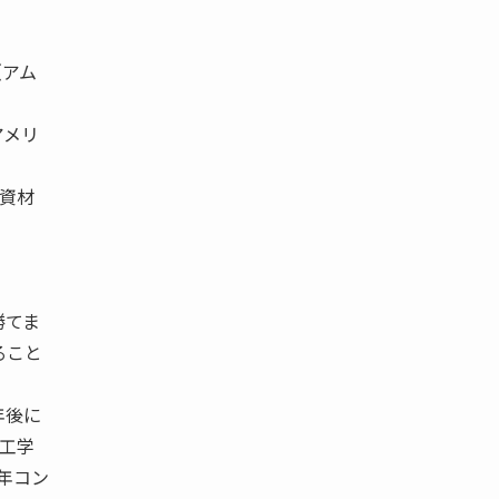
（アム
アメリ
資材
勝てま
ること
年後に
学工学
7年コン