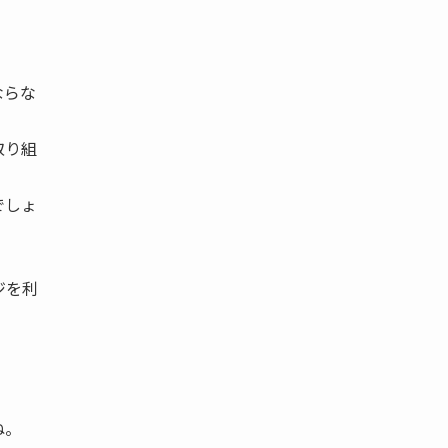
ならな
取り組
でしょ
ジを利
ね。