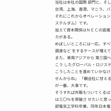
当社は本社の国際 部門と、そ
台湾、上海、香港、マニラ、バ
それにこれからオペレーション
ステルダム）です。
加えて資本関係はＮＥＣの直属
カがある。
めぼしいところには一応、すべ
調達など をするケースが増え
また、東南アジアから 第三国
こう したグローバル・ロジス
こうしたことを進めていかなけ
せんからね」 「親会社に甘え
が一番、大事です。
そうすれば外販もついてくるはず
は三〇％を突破さ せたいと思っ
部電気工学科卒業、同年日本電気