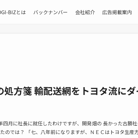
OGI-BIZとは
バックナンバー
会社紹介
広告掲載案内
の処方箋 輸配送網をトヨタ流にダ
高い ――昨年四月に社長に就任したわけですが、開発畑の 長かった古勝
 たのでは？ 「七、八年前になりますが、ＮＥＣはトヨタ生産方