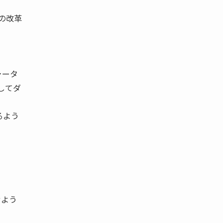
つの改革
ャータ
してダ
るよう
せよう