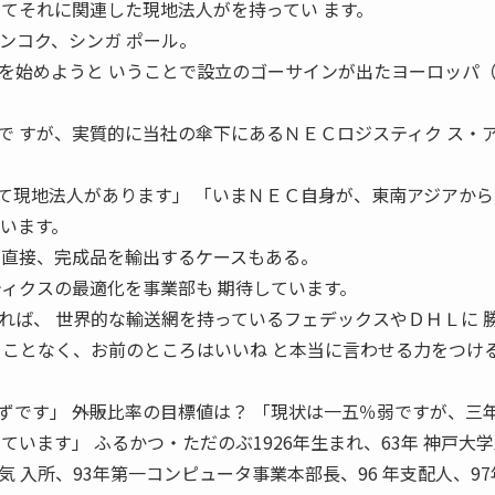
してそれに関連した現地法人がを持ってい ます。
ンコク、シンガ ポール。
を始めようと いうことで設立のゴーサインが出たヨーロッパ
で すが、実質的に当社の傘下にあるＮＥＣロジスティク ス・
て現地法人があります」 「いまＮＥＣ自身が、東南アジアから
ています。
へ直接、完成品を輸出するケースもある。
ティクスの最適化を事業部も 期待しています。
れば、 世界的な輸送網を持っているフェデックスやＤＨＬに 
ることなく、お前のところはいいね と本当に言わせる力をつけ
です」 ――外販比率の目標値は？ 「現状は一五％弱ですが、三
ています」 ふるかつ・ただのぶ1926年生まれ、63年 神戸大
 入所、93年第一コンピュータ事業本部長、96 年支配人、9