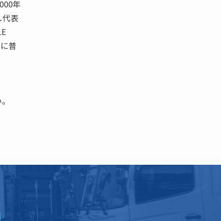
00年
し代表
E
本に普
い。