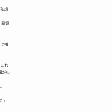
う発想
、品質
では相
、これ
間が掛
す。
は？