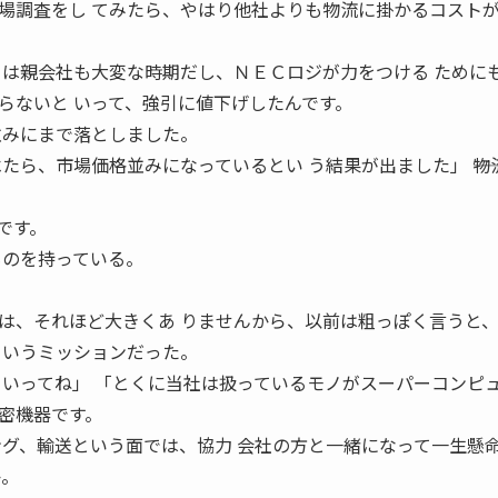
場調査をし てみたら、やはり他社よりも物流に掛かるコストが
 は親会社も大変な時期だし、ＮＥＣロジが力をつける ために
らないと いって、強引に値下げしたんです。
並みにまで落としました。
たら、市場価格並みになっているとい う結果が出ました」 ――物
です。
ものを持っている。
は、それほど大きくあ りませんから、以前は粗っぽく言うと
というミッションだった。
といってね」 「とくに当社は扱っているモノがスーパーコンピュ
密機器です。
ング、輸送という面では、協力 会社の方と一緒になって一生懸
か。