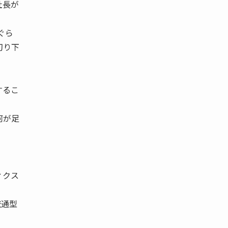
社長が
ぐら
切り下
。
するこ
何が足
ィクス
流通型