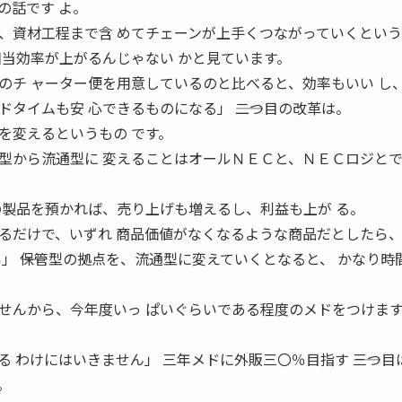
の話です よ。
、資材工程まで含 めてチェーンが上手くつながっていくとい
相当効率が上がるんじゃない かと見ています。
のチ ャーター便を用意しているのと比べると、効率もいい し
タイムも安 心できるものになる」 ――二つ目の改革は。
を変えるというもの です。
型から流通型に 変えることはオールＮＥＣと、ＮＥＣロジと
の製品を預かれば、売り上げも増えるし、利益も上が る。
るだけで、いずれ 商品価値がなくなるような商品だとしたら
」 ――保管型の拠点を、流通型に変えていくとなると、 かなり時
せんから、今年度いっ ぱいぐらいである程度のメドをつけま
。
 わけにはいきません」 三年メドに外販三〇％目指す ――三つ目
。