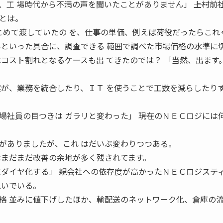
工 場時代から不満の声を聞いたことがありません」 ――上村前
とは。
とめて渡していたの を、仕事の単価、例えば荷役だったらこれ
いといった具合に、調査できる 範囲で調べた市場価格の水準に
ではコスト割れとなるケースも出 てきたのでは？ 「当然、出ます
実が、業務を統合したり、ＩＴ を使うことで工数を減らしたり
社員の目つきは ガラリと変わった」 ――現在のＮＥＣロジには
がありましたが、これ はだいぶ変わりつつある。
はまだまだ改善の余地が多く残されてます。
にダイヤ化する」 親会社への依存度が高かったＮＥＣロジステ
急いでいる。
格 並みに値下げしたほか、輸配送のネットワーク化、倉庫の