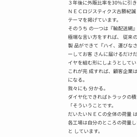
３年後に外販比率を30％に引
ＮＥＣロジスティクス古勝紀誠 社長 
テーマを掲げています。
そのうち の一つは『輸配送網
極端な言い方をすれば、 従来
製 品ができて『ハイ、運びな
ーしてお客 さんに届けるだけ
イヤを組む形にしようとしてい
これが完 成すれば、顧客企業
になる。
我々にも 分かる。
ダイヤ化できればトラックの積載
「そういうことです。
だいたいＮＥＣの全体の荷量 
各工場は自分のところの荷量し
と しています。