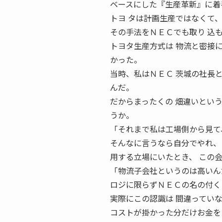
ベースにした『生産革新』に着
トヨ タは計画生産ではなくて
その手法をＮＥＣでも取り 込
トヨタ生産方式は 物流と密接
かった。
当時、私はＮＥＣ 茨城の社長
んだ。
だからまったくの 畑違いという
うか。
「それまで私は工場側から見て
そんなに言うなら自分でやれ、 
用する立場にいたとき、 この
「物流子会社というのは高いん
ロジに限らずＮＥＣの名の付く
実際にこの認識は 間違ってい
コストが掛かった分だけお金を