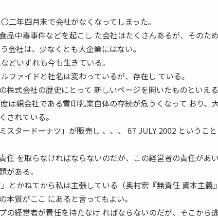
 〇二年四月末で会社がなくなってしまった。
食品中毒事件などを起こし た会社はたくさんあるが、そのた
いう会社は、少なくとも大企業にはない。
薬などいずれも今も生きている。
ェルファイドと社名は変わっているが、存在し ている。
の株式会社の歴史にとって 新しいページを開いたものといえ
今度は親会社である雪印乳業自体の存続が危うくなって おり、
くされている。
タードーナツ」が販売し 、、、 67 JULY 2002 というこ
責任 を取らなければならないのだが、この経営者の責任があ
題がある。
だ」とかねてから私は主張している（奥村宏『無責任 資本主義
の本質がここ にあると言ってもよい。
プの経営者が責任を持たなけ ればならないのだが、そこから