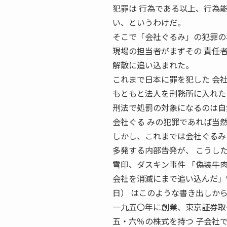
犯罪は 行為である以上、行為
い、というわけだ。
そこで「会社ぐるみ」の犯罪の
現場の担当者がまずその 責任
解散に追い込まれた。
これまで日本に罪を犯した 会
もともと法人を刑務所に入れた
刑法で処罰の対象になるのは自
会社ぐる みの犯罪であれば当
しかし、これまでは会社ぐるみ
多発する内部告発が、 こうし
雪印、ダスキン事件 「偽装牛
会社を消滅にまで追い込んだ」―
日） はこのような書き出しか
一九五〇年に創業、東京証券取
五・六％の株式を持つ 子会社