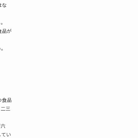
はな
い。
食品が
い。
つ食品
月二三
が六
してい