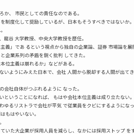
ろか、 市民としての責任なのである。
 を制度化して奨励しているが、日本もそうすべきではないか
れ。
、龍谷 大学教授、中央大学教授を歴任。
本主義」であ るという視点から独自の企業論、証券 市場論を展
いと企業系列の矛盾を鋭く批判 してきた。
社本位主義は崩れるか」などがある。
ないようにみえた日本で、会社 人間から脱却する人間が出て
の会社自体がつぶれるように なった。
いということになれば、 もはや会社本位主義は成り立たない
わゆるリストラで会社が平気 で従業員をクビにするようにな
間はもはやいない。
。
していた大企業が採用人員を減らし、なかには採用ストップ を