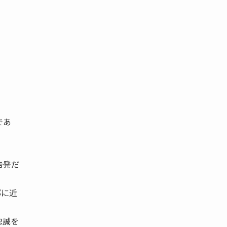
であ
告発だ
部に近
忠誠を