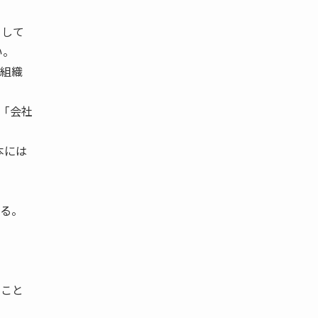
として
い。
う組織
「会社
本には
ある。
うこと