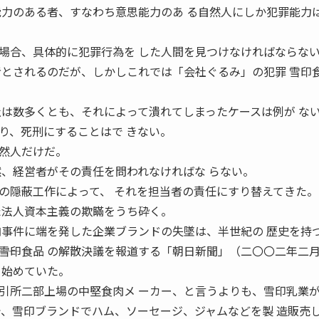
能力のある者、すなわち意思能力のあ る自然人にしか犯罪能力
場合、具体的に犯罪行為を した人間を見つけなければならな
者とされるのだが、しかしこれでは「会社ぐるみ」の犯罪 雪印
社は数多くとも、それによって潰れてしまったケースは例が な
り、死刑にすることはで きない。
然人だけだ。
然、経営者がその責任を問われなければな らない。
の隠蔽工作によって、 それを担当者の責任にすり替えてきた。
た法人資本主義の欺瞞をうち砕く。
肉事件に端を発した企業ブランドの失墜は、半世紀の 歴史を持
―雪印食品 の解散決議を報道する「朝日新聞」（二〇〇二年二
ら始めていた。
引所二部上場の中堅食肉メ ーカー、と言うよりも、雪印乳業
で、雪印ブランドでハム、ソーセージ、ジャムなどを製 造販売