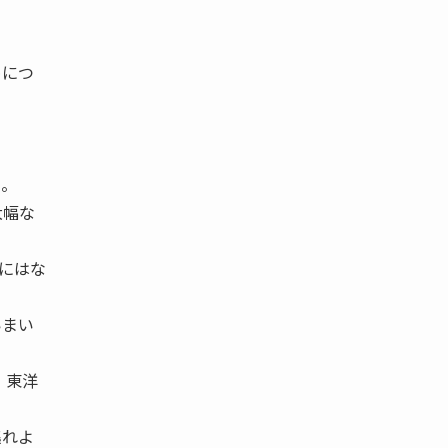
めにつ
る。
大幅な
とにはな
いまい
』東洋
逃れよ