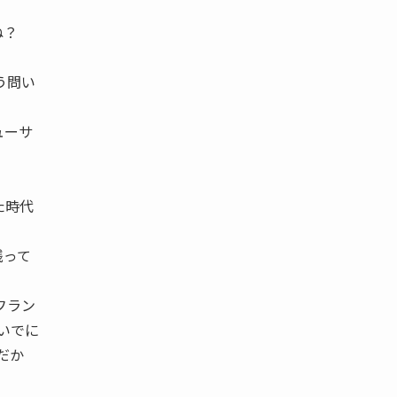
よね？
う問い
ューサ
た時代
残って
フラン
いでに
だか