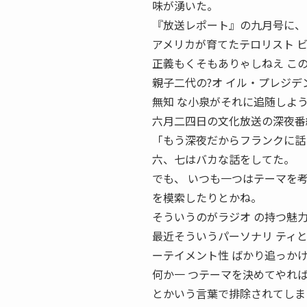
味が湧いた。
『放送レポート』の九月号に、
アメリカが育てたテロリスト 
正義もくそもありゃしねえ こ
親子二代の?オ イル・プレジ
無知 な小泉がそれに追随しよう
六月二四日の文化放送の深夜番
「もう深夜だからフランクに話
六、七はバカな話をしてた。
でも、 いつも一つはテーマを
を模索したりとかね。
そういうのがラジオ の持つ魅
最近そういうパーソナリ ティ
ーテイメント性 ばかり追っか
何か一 つテーマを決めてやれ
とかいう言葉で排除されてしま