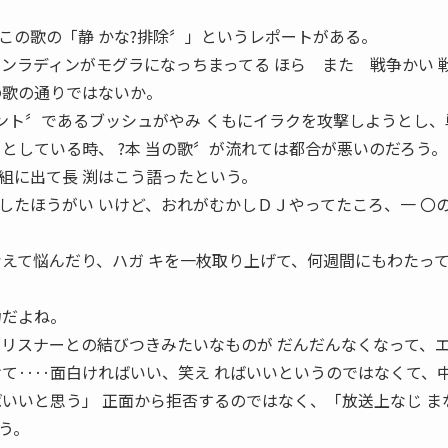
この歌の「静 かな?排除〞」というレポートがある。
ビンラディンがモグラになっちまってる ほら また 戦争かい 
の歌の通りではないか。
デント〞であるブッシュがやみ くもにイラクを攻撃しようとし、
としている時、 ?本 当の歌〞が流れては都合が悪いのだろう。
組に出て長 渕はこう語ったという。
したほうがい いけど、おれがむかしＤＪやってたころ、一 〇
考えて悩んだり、ハガ キを一枚取り上げて、何週間にもわたって
力だよね。
とリスナーとの結びつきみたいなものが だんだんなくなって、
けて‥‥面白ければいい、笑え ればいいというのではなくて、
ばいいと思う」 正面から拒否するのではなく、「放送上なじ ま
う。