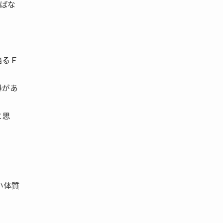
ればな
語るＦ
爆があ
と思
い体質