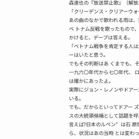
森達也の『放送禁止歌』（解放
「クリーデンス・クリアーウォ
あの曲のなかで歌われる雨は、
ベ トナム反戦を歌ったもので
かけると、デーブは答える。
「ベトナム戦争を肯定する人は
ーはいたと思う。
でもその判断はあ くまでも、
一九六〇年代から七〇年代、 
は確かにあったよ。
実際にジョン・レノンやドアー
いる。
でも、だからといってドアー 
スの大統領候補として話題を呼
言えば?日本のルペン〞は石 
ら、状況はあの当時 とは変わ