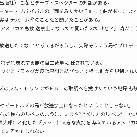
出版社）に森 とデーブ・スペクターの対談がある。
ーター・リバ イバルの『雨をみたかい？』って曲があった 
実は ナパーム弾のことだと聞いたことがある。
、アメリカでも放 送禁止になったと聞いたのだけど？」 森がこ
放送したくな いと考えるだろうし、実際そういう局やプロ デ
それぞれ表現する側の自由裁量に 任されている。
ロックとドラッグが反戦思想と結びついて権 力側から規制され
ズのジム・モ リソンがＦＢＩの取調べを受けたという記録 も
ズやビートルズの局が放送禁止になったとい うことじゃない」 
んだ 極右のルペンのように、いまや?アメリカのル ペン〞（つ
原慎太郎）と化したブッシュに大きな支持を 与えているアメリカ
っているかもしれない。