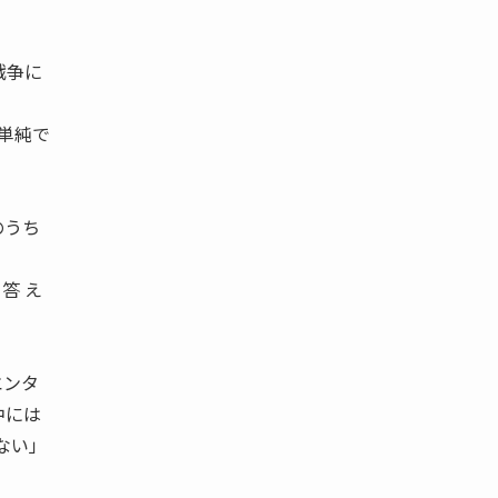
戦争に
単純で
のうち
答 え
エンタ
中には
ない」