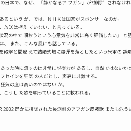
の日本で、なぜ、 「静かなるア フガン」が?排除〞されなけ
あるという が、では、ＮＨＫは国家がスポンサーなのか。
、放送は控え ていない、と言っている。
状況の中で 唄おうという心意気を非常に高く評価したい」 と
は、 また、こんな風にも話している。
を砲撃と間違 えて結婚式場に爆弾を落としたという米軍の 誤
があった時に流すのは非常に説得力が あるし、自然ではないか
やフセインを狂気 の人だとし、声高に非難する。
ど狂気の度は高いのではない か。
、こうし た歌を唄っていることに救われる。
。
BER 2002 静かに排除された長渕剛のアフガン反戦歌 またも危う