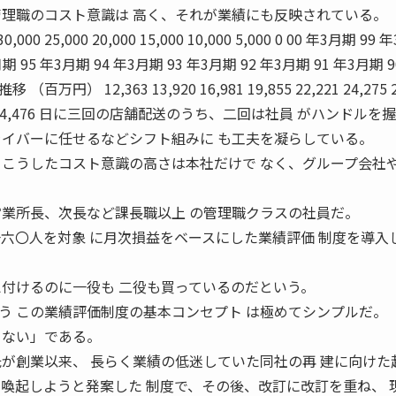
管理職のコスト意識は 高く、それが業績にも反映されている。
0 25,000 20,000 15,000 10,000 5,000 0 00 年3月期 99
月期 95 年3月期 94 年3月期 93 年3月期 92 年3月期 91 年3月期 9
万円） 12,363 13,920 16,981 19,855 22,221 24,275 2
 31,916 34,476 日に三回の店舗配送のうち、二回は社員 がハンドルを
ライバーに任せるなどシフト組みに も工夫を凝らしている。
 こうしたコスト意識の高さは本社だけで なく、グループ会社
。
営業所長、次長など課長職以上 の管理職クラスの社員だ。
一六〇人を対象 に月次損益をベースにした業績評価 制度を導入
え付けるのに一役も 二役も買っているのだという。
う この業績評価制度の基本コンセプト は極めてシンプルだ。
まない」である。
氏が創業以来、 長らく業績の低迷していた同社の再 建に向けた
を喚起しようと発案した 制度で、その後、改訂に改訂を重ね、 