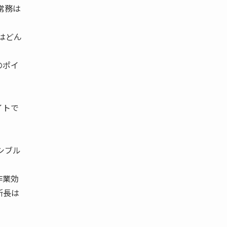
常務は
長はどん
のポイ
イトで
シブル
作業効
所長は