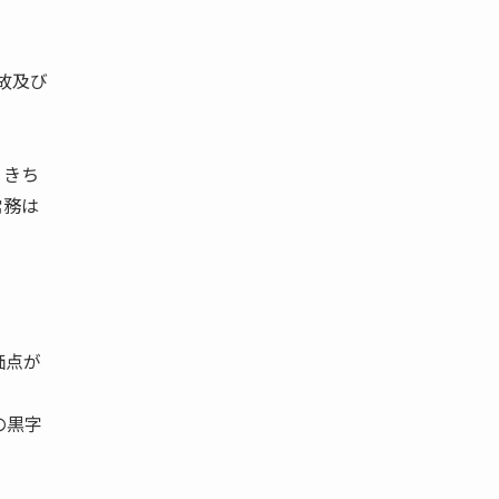
故及び
、きち
常務は
価点が
の黒字