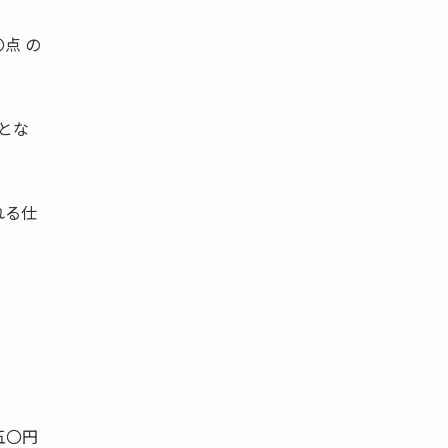
点 の
とな
れる仕
五〇円