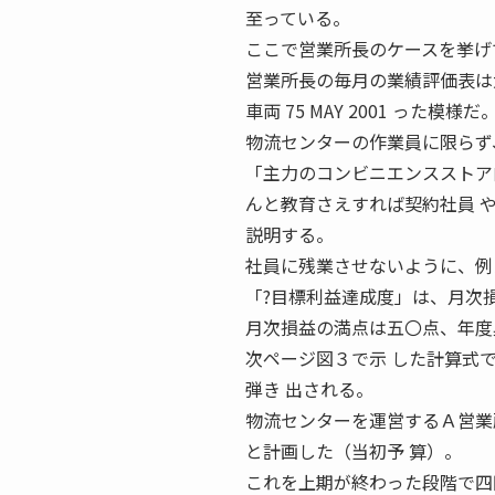
至っている。
ここで営業所長のケースを挙げ
営業所長の毎月の業績評価表は大
車両 75 MAY 2001 った模様だ
物流センターの作業員に限らず
「主力のコンビニエンスストア
んと教育さえすれば契約社員 
説明する。
社員に残業させないように、例え
「?目標利益達成度」は、月次
月次損益の満点は五〇点、年度
次ページ図３で示 した計算式
弾き 出される。
物流センターを運営するＡ営業
と計画した（当初予 算）。
これを上期が終わった段階で四