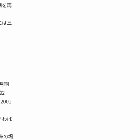
画を再
には三
。
3月期
 図2
2001
いわば
滞の場