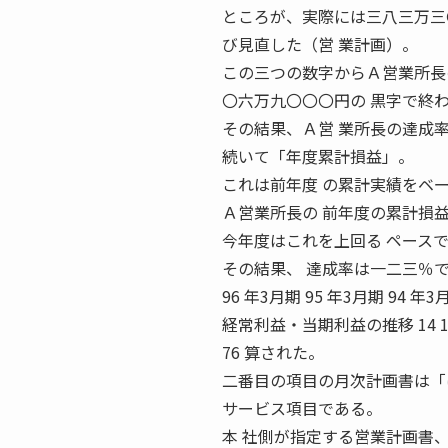
ところが、実際には三八三万三
び見直した（営 業計画）。
この三つの数字からＡ営業所長
〇六万九〇〇〇円の 黒字で終
その結果、Ａ営 業所長の達成
続いて「年度累計損益」。
これは前年度 の累計実績をベ
Ａ営業所長の 前年度の累計損
今年度はこれを上回る ペース
その結果、 達成率は一二三％で、満点
96 年3月期 95 年3月期 94 年3
経常利益・当期利益の推移 14 13 12 
76 算された。
二番目の項目の月次計画書は「
サービス項目である。
本 社側が指定する営業計画書