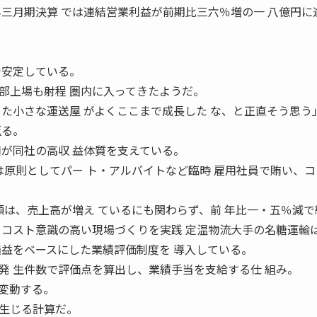
年三月期決算 では連結営業利益が前期比三六％増の一 八億円に
で安定している。
部上場も射程 圏内に入ってきたようだ。
た小さな運送屋 がよくここまで成長した な、と正直そう思う
返る。
用が同社の高収 益体質を支えている。
は原則としてパー ト・アルバイトなど臨時 雇用社員で賄い、コ
額は、売上高が増え ているにも関わらず、前 年比一・五％減で
 コスト意識の高い現場づくりを実践 定温物流大手の名糖運輸
損益をベースにした業績評価制度を 導入している。
発 生件数で評価点を算出し、業績手当を支給する仕 組み。
変動する。
生じる計算だ。