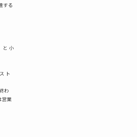
達する
」と 小
ス ト
終わ
は営業