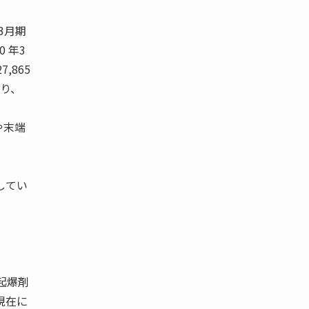
 年3月期
0 年3
7,865
握り、
や末端
してい
起爆剤
現在に