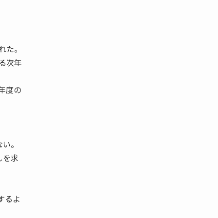
された。
れる次年
年度の
ない。
しを求
するよ