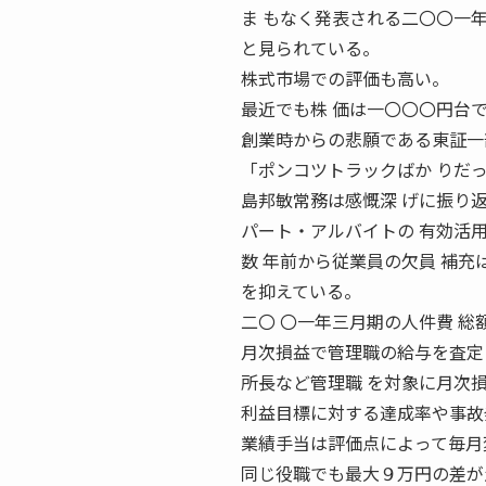
ま もなく発表される二〇〇一
と見られている。
株式市場での評価も高い。
最近でも株 価は一〇〇〇円台
創業時からの悲願である東証一
「ポンコツトラックばか りだっ
島邦敏常務は感慨深 げに振り
パート・アルバイトの 有効活
数 年前から従業員の欠員 補充
を抑えている。
二〇 〇一年三月期の人件費 総
月次損益で管理職の給与を査定
所長など管理職 を対象に月次
利益目標に対する達成率や事故
業績手当は評価点によって毎月
同じ役職でも最大９万円の差が