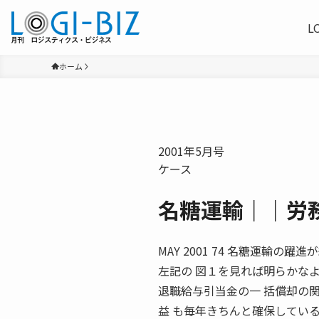
L
ホーム
2001年5月号
ケース
名糖運輸｜｜労
MAY 2001 74 名糖運輸の躍
左記の 図１を見れば明らかな
退職給与引当金の一 括償却の
益 も毎年きちんと確保してい