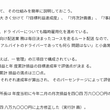
て、 その仕組みを簡単に説明しておこう。
 きく分けて「?目標利益達成度」、 「?月次計画書」、「?事
。
、ドラ イバーについても臨時雇用化を進めている。
向け配送業 務は毎日決まったコースを走るルート配送 なので
やアルバイトのドライバーであっても何ら 問題はない」と小島
ば、一 管理」――の三項目で構成されている。
損益と年 度累計損益の目標達成率で評価点が決ま る。
累計 損益の満点は三〇点。
でそれぞれ達成率が算出され、 そのパーセンテージによって評
所長は 年度当初に今年二月の月次損益を四〇四 万六〇〇〇円
四 八万九〇〇〇円に上方修正した（実行計 画）。