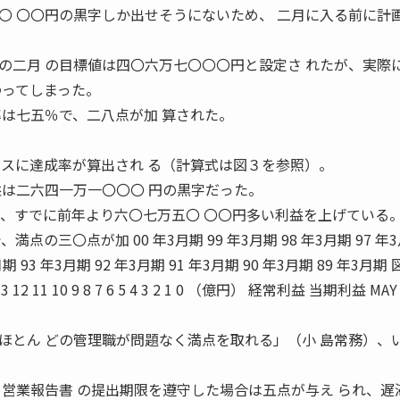
〇 〇〇円の黒字しか出せそうにないため、 二月に入る前に計
の二月 の目標値は四〇六万七〇〇〇円と設定さ れたが、実際
わってしまった。
率は七五％で、二八点が加 算された。
ースに達成率が算出され る（計算式は図３を参照）。
益は二六四一万一〇〇〇 円の黒字だった。
で、すでに前年より六〇七万五〇 〇〇円多い利益を上げている
の三〇点が加 00 年3月期 99 年3月期 98 年3月期 97 年
月期 93 年3月期 92 年3月期 91 年3月期 90 年3月期 89 年3月期
11 10 9 8 7 6 5 4 3 2 1 0 （億円） 経常利益 当期利益 MAY 
ほとん どの管理職が問題なく満点を取れる」（小 島常務）、
、営業報告書 の提出期限を遵守した場合は五点が与え られ、遅