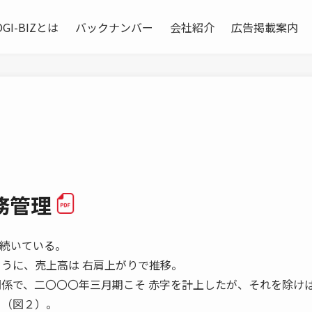
OGI-BIZとは
バックナンバー
会社紹介
広告掲載案内
務管理
進が続いている。
ように、売上高は 右肩上がりで推移。
関係で、二〇〇〇年三月期こそ 赤字を計上したが、それを除け
る（図２）。