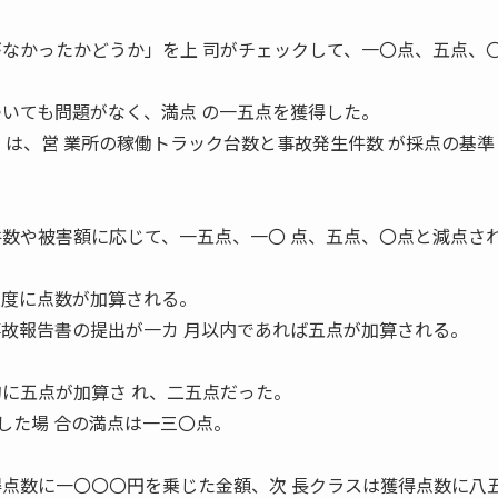
がなかったかどうか」を上 司がチェックして、一〇点、五点、〇
ついても問題がなく、満点 の一五点を獲得した。
」は、営 業所の稼働トラック台数と事故発生件数 が採点の基準
。
件数や被害額に応じて、一五点、一〇 点、五点、〇点と減点さ
限度に点数が加算される。
事故報告書の提出が一カ 月以内であれば五点が加算される。
的に五点が加算さ れ、二五点だった。
した場 合の満点は一三〇点。
。
得点数に一〇〇〇円を乗じた金額、次 長クラスは獲得点数に八