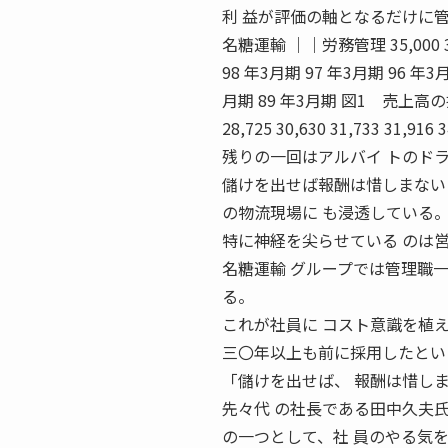
利 益が評価の軸となるだけに
名糖運輸 ｜｜労務管理 35,000 30,00
98 年3月期 97 年3月期 96 年3
月期 89 年3月期 図1 売上高の推移 （百
28,725 30,630 31,733
残りの一回はアルバイ トのド
儲けを出せば報酬は惜しまない
の物流現場に も浸透している
特に神経を尖らせている のは
名糖運輸 グループでは管理職
る。
これが社員に コスト意識を植
三〇年以上も前に採用したとい
「儲けを出せば、 報酬は惜し
先々代 の社長である田中久夫
の一つとして、社 員のやる気