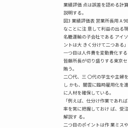
業績評価 点は誤差を認める計
説明する。
図3 業績評価表 営業所長用 A 9
なことに注 意して利益の出る
名糖運輸の子会社である アイ
ントは大 きく分けて二つある
一つ目は人件費を変動費化する
皆藤所長が切り盛りする東京セ
賄う。
二〇代、三 〇代の学生や主婦
し かも、闇雲に臨時雇用化を
に人材を確保している。
「例えば、仕分け作業であれば
率を常に把握しておけ ば、受
解説す る。
二つ目のポイントは作 業ミスや