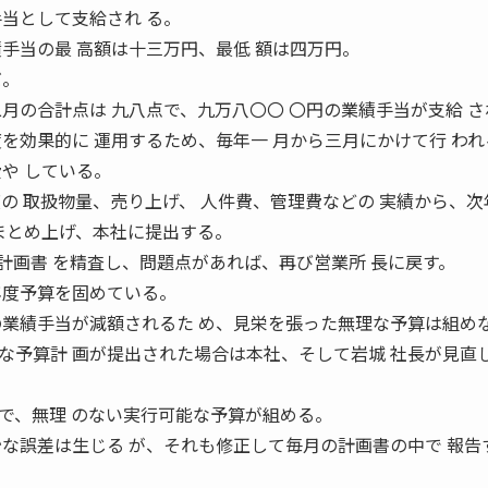
手当として支給され る。
手当の最 高額は十三万円、最低 額は四万円。
だ。
月の合計点は 九八点で、九万八〇〇 〇円の業績手当が支給 
を効果的に 運用するため、毎年一 月から三月にかけて行 わ
や している。
の 取扱物量、売り上げ、 人件費、管理費などの 実績から、次
をまとめ上げ、本社に提出する。
計画書 を精査し、問題点があれば、再び営業所 長に戻す。
年度予算を固めている。
の業績手当が減額されるた め、見栄を張った無理な予算は組め
な予算計 画が提出された場合は本社、そして岩城 社長が見直
で、無理 のない実行可能な予算が組める。
妙な誤差は生じる が、それも修正して毎月の計画書の中で 報告