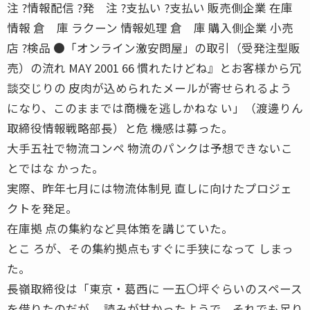
注 ?情報配信 ?発 注 ?支払い ?支払い 販売側企業 在庫
情報 倉 庫 ラクーン 情報処理 倉 庫 購入側企業 小売
店 ?検品 ●「オンライン激安問屋」の取引（受発注型販
売）の流れ MAY 2001 66 慣れたけどね』とお客様から冗
談交じりの 皮肉が込められたメールが寄せられるよう
になり、このままでは商機を逃しかねな い」（渡邊りん
取締役情報戦略部長）と危 機感は募った。
大手五社で物流コンペ 物流のパンクは予想できないこ
とではな かった。
実際、昨年七月には物流体制見 直しに向けたプロジェ
クトを発足。
在庫拠 点の集約など具体策を講じていた。
とこ ろが、その集約拠点もすぐに手狭になって しまっ
た。
長嶺取締役は「東京・葛西に 一五〇坪ぐらいのスペース
を借りたのだが、 読みが甘かったようで、それでも足り