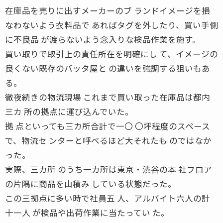
在庫品を売りに出すメーカーのブ ランドイメージを損
なわないよう衣料品で あればタグを外したり、買い手側
に不良品 が渡らないよう念入りな検品作業を施す。
買い取りで取引上の責任所在を明確にし て、イメージの
良くない既存のバッタ屋と の違いを強調する狙いもあ
る。
徹夜続きの物流現場 これまで買い取った在庫品は都内
三カ 所の拠点に運び込んでいた。
拠 点といっても三カ所合計で一〇 〇坪程度のスペース
で、物流セ ンターと呼べるほど大それたも のではなか
った。
実際、三カ所 のうち一カ所は東京・渋谷の本 社フロア
の片隅に商品を山積み している状態だった。
この三拠点に多い時で社員五 人、アルバイト六人の計
十一人 が検品や出荷作業に当たってい た。