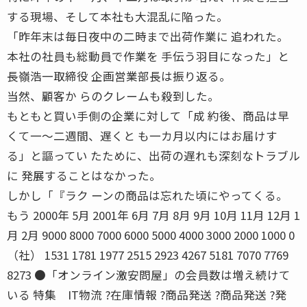
する現場、そして本社も大混乱に陥った。
「昨年末は毎日夜中の二時まで出荷作業に 追われた。
本社の社員も総動員で作業を 手伝う羽目になった」と
長嶺浩一取締役 企画営業部長は振り返る。
当然、顧客か らのクレームも殺到した。
もともと買い手側の企業に対して「成 約後、商品は早
くて一〜二週間、遅くと も一カ月以内にはお届けす
る」と謳ってい たために、出荷の遅れも深刻なトラブル
に 発展することはなかった。
しかし「『ラク ーンの商品は忘れた頃にやってくる。
もう 2000年 5月 2001年 6月 7月 8月 9月 10月 11月 12月 1
月 2月 9000 8000 7000 6000 5000 4000 3000 2000 1000 0
（社） 1531 1781 1977 2515 2923 4267 5181 7070 7769
8273 ●「オンライン激安問屋」の会員数は増え続けて
いる 特集 IT物流 ?在庫情報 ?商品発送 ?商品発送 ?発