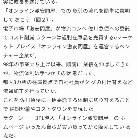
実に成長を遂げている。
「オンライン激安問屋」での 取引の流れを簡単に説明
して おこう（図２）。
電子市場「激安問屋」が物流コンペ 佐川急便への委託
でコスト削減 ラクーンは過剰在庫品を売買するeマーケ
ット プレイス「オンライン激安問屋」を運営するベン
チャー企業だ。
98年の事業立ち上げ以来、順調に 業績を伸ばしてきた
が、物流体制は手つかずの状 態だった。
都内3カ所の在庫拠点で自社社員がタ グの付け替えなど
流通加工を行っていた。
これを 佐川急便に一括委託する体制に切り替えること
で 納期短縮やコストダウンを実現した。
ラクーン ──3PL導入 「オンライン激安問屋」の ホー
ムページ いったん自らが買い取ってから販売してい る
点だ。