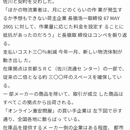
佐川と契約を交わした。
「ほかの物流業者は、月にどのくらいの作 業が発生す
るか予想もできない荷主企業 長嶺浩一取締役 67 MAY
2001 に対して、作業量に応じた料金を設定す ることに
抵抗があったのだろう」と長嶺取 締役はコンペを振り返
る。
支払いコスト三〇％削減 今年一月、新しい物流体制が
動き出し た。
在庫拠点は京都ＳＲＣ（佐川流通セ ンター）の一部で、
従来の二倍となる約 三〇〇坪のスペースを確保してい
る。
一 部メーカーの商品を除いて、取引が成立 した商品は
すべてこの拠点から出荷される。
「オンライン激安問屋」の買い手企業は 左下図で示す
通り、全国各地に散らばっ ている。
在庫品を提供するメ ーカー側の企業はある程度、 都市