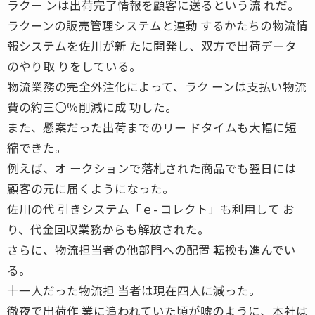
ラクー ンは出荷完了情報を顧客に送るという流 れだ。
ラクーンの販売管理システムと連動 するかたちの物流情
報システムを佐川が新 たに開発し、双方で出荷データ
のやり取 りをしている。
物流業務の完全外注化によって、ラク ーンは支払い物流
費の約三〇％削減に成 功した。
また、懸案だった出荷までのリー ドタイムも大幅に短
縮できた。
例えば、オ ークションで落札された商品でも翌日には
顧客の元に届くようになった。
佐川の代 引きシステム「ｅ- コレクト」も利用して お
り、代金回収業務からも解放された。
さらに、物流担当者の他部門への配置 転換も進んでい
る。
十一人だった物流担 当者は現在四人に減った。
徹夜で出荷作 業に追われていた頃が嘘のように、本社は