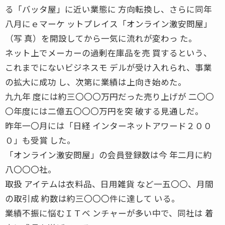
る「バッタ屋」に近い業態に 方向転換し、さらに同年
八月にｅマーケ ットプレイス「オンライン激安問屋」
（写 真）を開設してから一気に流れが変わっ た。
ネット上でメーカーの過剰在庫品を売 買するという、
これまでにないビジネスモ デルが受け入れられ、事業
の拡大に成功 し、次第に業績は上向き始めた。
九九年 度には約三〇〇〇万円だった売り上げが 二〇〇
〇年度には二億五〇〇〇万円を突 破する見通しだ。
昨年一〇月には「日経 インターネットアワード２００
０」も受賞 した。
「オンライン激安問屋」の会員登録数は今 年二月に約
八〇〇〇社。
取扱 アイテムは衣料品、日用雑貨 など一五〇〇、月間
の取引成 約数は約三〇〇〇件に達して いる。
業績不振に悩むＩＴベ ンチャーが多い中で、同社は 着