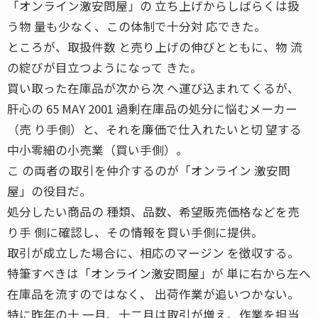
「オンライン激安問屋」の 立ち上げからしばらくは扱
う物 量も少なく、この体制で十分対 応できた。
ところが、取扱件数 と売り上げの伸びとともに、物 流
の綻びが目立つようになって きた。
買い取った在庫品が次から次 へ運び込まれてくるが、
肝心の 65 MAY 2001 過剰在庫品の処分に悩むメーカー
（売 り手側）と、それを廉価で仕入れたいと切 望する
中小零細の小売業（買い手側）。
こ の両者の取引を仲介するのが「オンライン 激安問
屋」の役目だ。
処分したい商品の 種類、品数、希望販売価格などを売
り手 側に確認し、その情報を買い手側に提供。
取引が成立した場合に、相応のマージン を徴収する。
特筆すべきは「オンライン激安問屋」が 単に右から左へ
在庫品を流すのではなく、 出荷作業が追いつかない。
特に昨年の十 一月、十二月は取引が増え、作業を担当