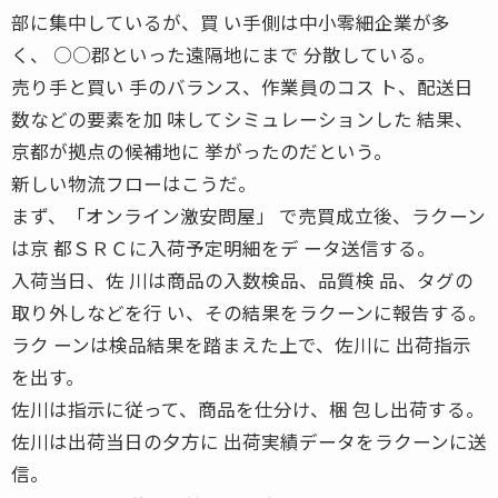
部に集中しているが、買 い手側は中小零細企業が多
く、 ○○郡といった遠隔地にまで 分散している。
売り手と買い 手のバランス、作業員のコス ト、配送日
数などの要素を加 味してシミュレーションした 結果、
京都が拠点の候補地に 挙がったのだという。
新しい物流フローはこうだ。
まず、「オンライン激安問屋」 で売買成立後、ラクーン
は京 都ＳＲＣに入荷予定明細をデ ータ送信する。
入荷当日、佐 川は商品の入数検品、品質検 品、タグの
取り外しなどを行 い、その結果をラクーンに報告する。
ラク ーンは検品結果を踏まえた上で、佐川に 出荷指示
を出す。
佐川は指示に従って、商品を仕分け、梱 包し出荷する。
佐川は出荷当日の夕方に 出荷実績データをラクーンに送
信。