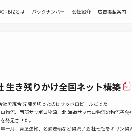
OGI-BIZとは
バックナンバー
会社紹介
広告掲載案内
社 生き残りかけ全国ネット構築
地域別子会社を統合 先陣を切ったのはサッポロビールだった。
ポロ物流、西部サッポロ物流、北 海道サッポロ物流の物流子会
ムを発足させた。
〇年一月、青葉運輸、名麟運輸など物流子会 社七社をキリン物