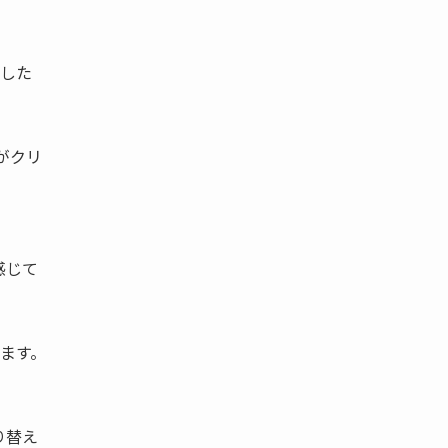
発した
がクリ
感じて
ます。
り替え