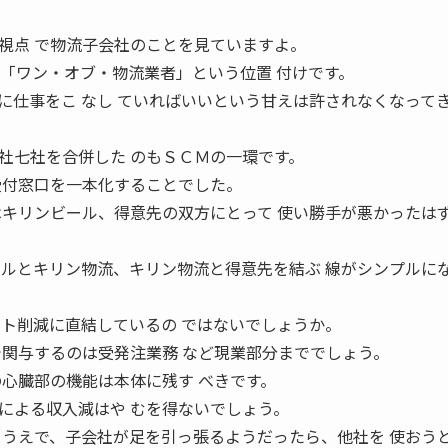
視点 で物流子会社のことを見ていますよ。
は「ワン・オブ・物流業者」という位置 付けです。
に仕事をこ なし ていればいいという甘えは許されなくなってき
社七社を合併した のもＳＣＭの一環です。
受付窓口を一本化することでした。
はキリンビール、得意先の双方にとって 使い勝手が悪かったは
ールとキリン物流、キリン物流と得意先を結ぶ 線がシンプルに
スト削減に直結しているの ではないでしょうか。
で関与するのは受発注業務 など現業部分まででしょう。
の心臓部の機能は本体に残す べきです。
による収入減はや むを得ないでしょう。
 うえで、子会社が足を引っ張るようだったら、他社を 使おう