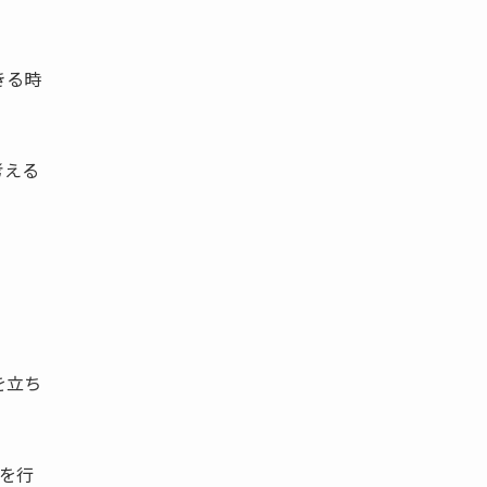
きる時
考える
。
を立ち
を行