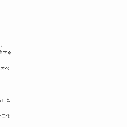
る。
換する
のオペ
る」と
小口化