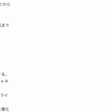
たから
送まで
する。
チャネ
プライ
を悪化