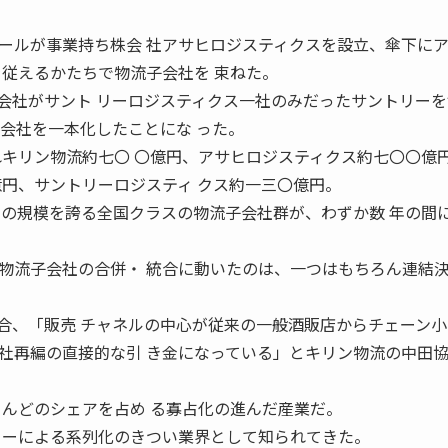
ールが事業持ち株会 社アサヒロジスティクスを設立、傘下に
を従えるかたちで物流子会社を 束ねた。
会社がサント リーロジスティクス一社のみだったサントリーを
子会社を一本化したことにな った。
れキリン物流約七〇 〇億円、アサヒロジスティクス約七〇〇億
億円、サントリーロジスティ クス約一三〇億円。
 の規模を誇る全国クラスの物流子会社群が、わずか数 年の間
物流子会社の合併・ 統合に動いたのは、一つはもちろん連結
合、「販売 チャネルの中心が従来の一般酒販店からチェーン小
社再編の直接的な引 き金になっている」とキリン物流の中田
とんどのシェアを占め る寡占化の進んだ産業だ。
カーによる系列化のきつい業界として知られてきた。