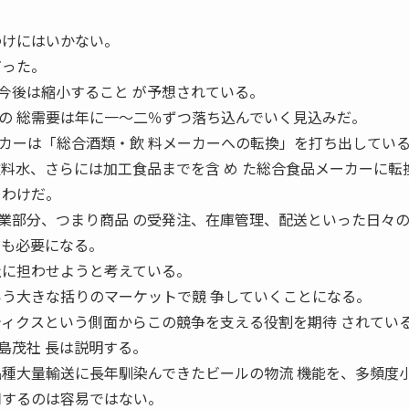
わけにはいかない。
だった。
今後は縮小すること が予想されている。
の 総需要は年に一〜二％ずつ落ち込んでいく見込みだ。
カーは「総合酒類・飲 料メーカーへの転換」を打ち出してい
飲料水、さらには加工食品までを含 め た総合食品メーカーに転
うわけだ。
業部分、つまり商品 の受発注、在庫管理、配送といった日々
ても必要になる。
社に担わせようと考えている。
いう大きな括りのマーケットで競 争していくことになる。
ティクスという側面からこの競争を支える役割を期待 されてい
島茂社 長は説明する。
品種大量輸送に長年馴染んできたビールの物流 機能を、多頻度
用するのは容易ではない。