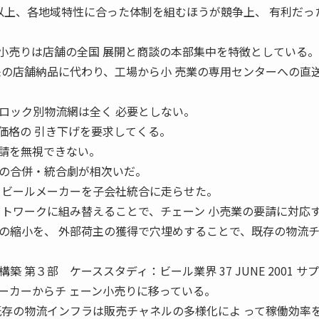
 以上、各地域特性に合った体制を組むほうが競争上、 有利だっ
小売りは店舗の全国 展開と商談の本部集中を特徴としている。
来の店舗納品に代わり、工場から小 売業の専用センターへの直
ロック別物流網は全く 必要としない。
価格の 引き下げを要求してくる。
請を無視できない。
の合併・統合劇が相次いだ。
、ビールメーカーを子会社統合に走らせた。
ットワークに組み替えることで、チェーン 小売業の要請に対応
の縮小を、 外部荷主の獲得で穴埋めすることで、既存の物流
。
 第３部 ケーススタディ：ビール業界 37 JUNE 2001 サ
ーカーからチ ェーン小売りに移っている。
既存の物流インフラは販売チャネルの多様化によ って稼働効率