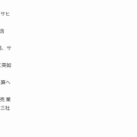
アサヒ
含
円、サ
に突如
決算へ
売 業
協三社