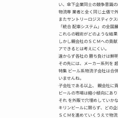
い、傘下企業同士の競争意識の
物流専 業者と全く同じ土俵で
またサントリーロジスティクス
「統合 配車システム」の全国
これらの戦術がどのような結果
しかし親会社のＳＣＭへの貢献
アできるとは考えにくい。
遠からず各社の 勝ち負けは鮮
その先には、メーカー系列を 
特集 ビール系物流子会社は合併・
いませんね。
子会社である以上、 親会社に
ビールの市場は縮小傾向にあり
それ を外販で穴埋めしていか
キリンビールに限らず、どの企
ＳＣＭを進めていくうえで物流