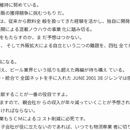
維持に努めている。
外販の獲得競争に挑むつもり だ。
は、従来から飲料全 般を扱ってきた経験を活かし、独自に開
展開による混載ノウハウの事業 化に踏み切る。
をもたらすのか、ま だ予想はつかない。
 、 そして外販拡大による自立という二つの難題を、四社 全て
明になる。
超え、ビール業界という括りも超えた再編が待ち構え ている。
統合で 全国ネットを手に入れた JUNE 2001 38 ジレンマは
貢献することが一番の役目ですよ。
ますので、親会社か らの収入が年々減っていくことが予想され
なければならない。
業もＳＣＭによるコ スト削減に必死です。
 子会社が役に立たないのであれば、いつでも物流専業 者に切