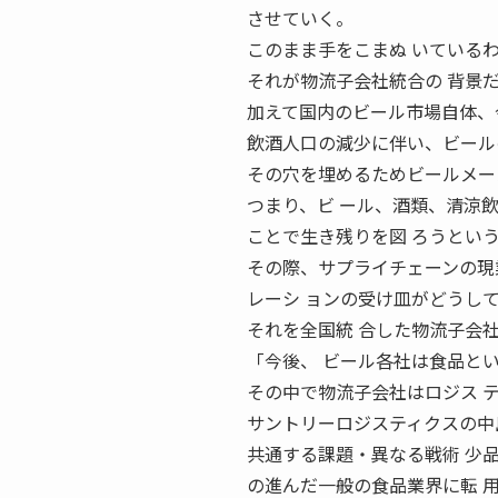
させていく。
このまま手をこまぬ いている
それが物流子会社統合の 背景
加えて国内のビール市場自体、
飲酒人口の減少に伴い、ビール
その穴を埋めるためビールメー
つまり、ビ ール、酒類、清涼
ことで生き残りを図 ろうとい
その際、サプライチェーンの現
レーシ ョンの受け皿がどうし
それを全国統 合した物流子会
「今後、 ビール各社は食品と
その中で物流子会社はロジス 
サントリーロジスティクスの中
共通する課題・異なる戦術 少
の進んだ一般の食品業界に転 