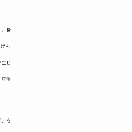
手 掛
しげも
が生じ
て圧倒
給」を