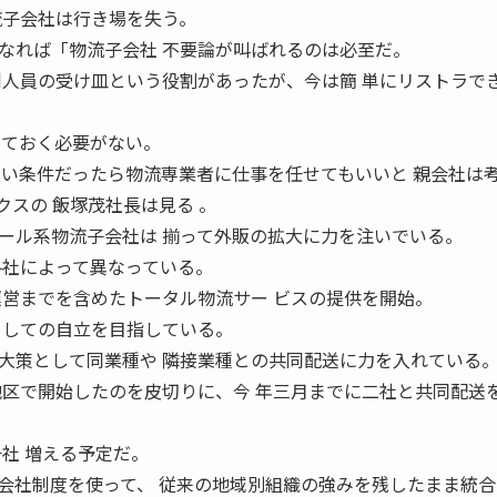
流子会社は行き場を失う。
なれば「物流子会社 不要論が叫ばれるのは必至だ。
剰人員の受け皿という役割があったが、今は簡 単にリストラで
しておく必要がない。
良い条件だったら物流専業者に仕事を任せてもいいと 親会社は
スの 飯塚茂社長は見る 。
ール系物流子会社は 揃って外販の拡大に力を注いでいる。
各社によって異なっている。
運営までを含めたトータル物流サー ビスの提供を開始。
 しての自立を目指している。
大策として同業種や 隣接業種との共同配送に力を入れている
地区で開始したのを皮切りに、今 年三月までに二社と共同配送
社 増える予定だ。
会社制度を使って、 従来の地域別組織の強みを残したまま統合