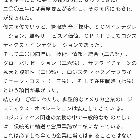
二〇〇三年には再度要因が変化し、その順番に も変化
が見られた。
優先順位でいうと、情報統 合／技術、ＳＣＭインテグレ
ーション、顧客サー ビス／価値、ＣＰＲＦそしてロジス
ティクス・イ ンテグレーションであった。
そして二〇〇四年は、技術／情報／統合（二八％）、
グローバリゼーション（二六％）、サプラ イチェーンの
拡大と複雑性（二〇％）、ロジステ ィクス／サプライ
チェーン・コスト（十三％）、そ して在庫戦略（七％）
という項目が挙がった。
結び 約二〇年にわたり、典型的なアメリカ企業のロ ジ
スティクス・オペレーションは安定してきてい る。
ロジスティクス関連の業務の中で一般的なも のとして
は、伝統的に輸送と倉庫業務が中核にな っている。
これは必ずしも全ての企業に当てはま ることではない