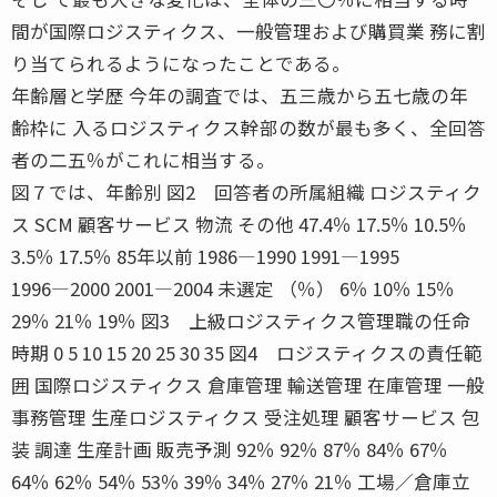
間が国際ロジスティクス、一般管理および購買業 務に割
り当てられるようになったことである。
年齢層と学歴 今年の調査では、五三歳から五七歳の年
齢枠に 入るロジスティクス幹部の数が最も多く、全回答
者の二五％がこれに相当する。
図７では、年齢別 図2 回答者の所属組織 ロジスティク
ス SCM 顧客サービス 物流 その他 47.4％ 17.5％ 10.5％
3.5％ 17.5％ 85年以前 1986―1990 1991―1995
1996―2000 2001―2004 未選定 （％） 6％ 10％ 15％
29％ 21％ 19％ 図3 上級ロジスティクス管理職の任命
時期 0 5 10 15 20 25 30 35 図4 ロジスティクスの責任範
囲 国際ロジスティクス 倉庫管理 輸送管理 在庫管理 一般
事務管理 生産ロジスティクス 受注処理 顧客サービス 包
装 調達 生産計画 販売予測 92％ 92％ 87％ 84％ 67％
64％ 62％ 54％ 53％ 39％ 34％ 27％ 21％ 工場／倉庫立