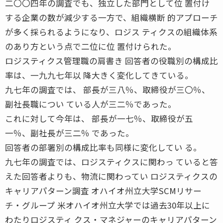
二〇〇四年の調査でも、独立した部門として位 置付け
する企業の数が減少する一方で、組織横断 的アプローチ
が多く採られるようになり、ロジス ティクスの組織体系
のあり方という点で二位に位 置付けられた。
ロジスティクス管理職の肩書き 回答者の役職別の構成比
率は、一九九七年以 降大きく変化してきている。
九七年の調査では、 部長が三八％、取締役が三〇％、
副社長職につい ている人が三二％であった。
これに対して今年は、 部長が一七％、取締役が五
一％、副社長が三二％ であった。
回答者の部署別の構成比率も同様に変化してい る。
九七年の調査では、ロジスティクスに関わっ ていると答
えた回答者よりも、物流に関わってい ロジスティクスの
キャリアパターン調査 オハイオ州立大学SCMリサー
チ・グループ 米オハイオ州立大学では過去30年以上に
わたりロジスティ クス・マネジャーのキャリアパターン