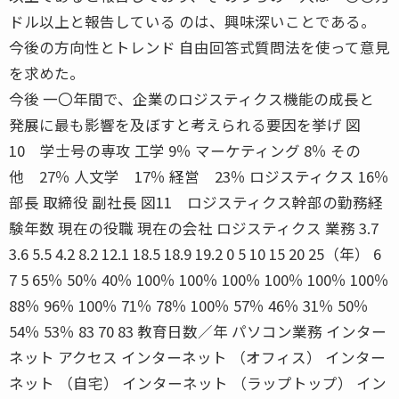
ドル以上と報告している のは、興味深いことである。
今後の方向性とトレンド 自由回答式質問法を使って意見
を求めた。
今後 一〇年間で、企業のロジスティクス機能の成長と
発展に最も影響を及ぼすと考えられる要因を挙げ 図
10 学士号の専攻 工学 9％ マーケティング 8％ その
他 27％ 人文学 17％ 経営 23％ ロジスティクス 16％
部長 取締役 副社長 図11 ロジスティクス幹部の勤務経
験年数 現在の役職 現在の会社 ロジスティクス 業務 3.7
3.6 5.5 4.2 8.2 12.1 18.5 18.9 19.2 0 5 10 15 20 25（年） 6
7 5 65％ 50％ 40％ 100％ 100％ 100％ 100％ 100％ 100％
88％ 96％ 100％ 71％ 78％ 100％ 57％ 46％ 31％ 50％
54％ 53％ 83 70 83 教育日数／年 パソコン業務 インター
ネット アクセス インターネット （オフィス） インター
ネット （自宅） インターネット （ラップトップ） イン