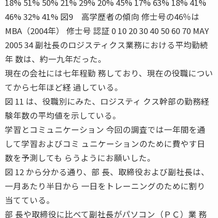
18% 51% 50% 21% 29% 20% 45% 17% 63% 18% 41%
46% 32% 41% 図9 高学歴者の傾向 修士号の46％は
MBA（2004年） 修士号 認証 0 10 20 30 40 50 60 70 MAY
2005 34 副社長のロジスティクス業務における平均勤続
年 数は、約一九年だった。
現在の会社には七年程勤 務しており、現在の役職につい
てから七年ほど経 過している。
図 11 は、役職別にみた、ロジスティ クス幹部の勤務経
験年数の平均値を示している。
学習とコミュニケーション 今回の調査では一年間を通
して学習およびコミ ュニケーションのために費やす日
数を予測しても らうようにお願いした。
図 12 から分かる通り、部 長、取締役および副社長は、
一月あたり半日から 一日をトレーニングのために割り
当てている。
部 長や取締役に比べて副社長がパソコン（ＰＣ）業 務