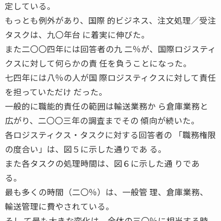
定している。
もっとも例外があり、国際 的ビジネス、注文処理／受注
タスクは、九〇年台 に着実に伸びた。
また二〇〇四年には回答者の九 二％が、国際ロジスティ
クスに対して何らかの責 任を負うことになった。
七四年には八％の人が国 際ロジスティクスに対して責任
を担っていただけ だった。
一般的に職能的責任の範囲は輸送業務か ら倉庫業務と
広がり、二〇〇三年の調査までその 傾向が続いた。
各ロジスティクス・タスクに対する回答者の 「職務権限
の度合い」は、図５に示した通りであ る。
また各タスクの処理時間は、図６に示した通 りであ
る。
最も多くの時間（二〇％）は、一般管 理、倉庫業務、
輸送管理に費やされている。
そし て最も大きな変化は、全体の三〇％に相当する時