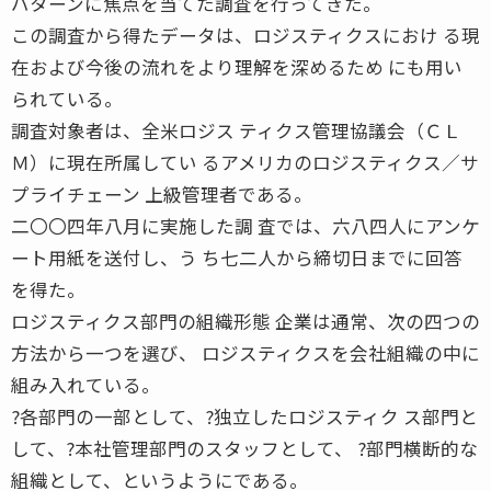
パターンに焦点を当てた調査を行ってきた。
この調査から得たデータは、ロジスティクスにおけ る現
在および今後の流れをより理解を深めるため にも用い
られている。
調査対象者は、全米ロジス ティクス管理協議会（ＣＬ
Ｍ）に現在所属してい るアメリカのロジスティクス／サ
プライチェーン 上級管理者である。
二〇〇四年八月に実施した調 査では、六八四人にアンケ
ート用紙を送付し、う ち七二人から締切日までに回答
を得た。
ロジスティクス部門の組織形態 企業は通常、次の四つの
方法から一つを選び、 ロジスティクスを会社組織の中に
組み入れている。
?各部門の一部として、?独立したロジスティク ス部門と
して、?本社管理部門のスタッフとして、 ?部門横断的な
組織として、というようにである。