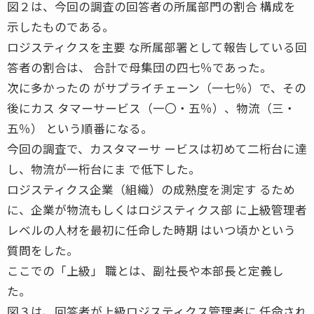
図２は、今回の調査の回答者の所属部門の割合 構成を
示したものである。
ロジスティクスを主要 な所属部署として報告している回
答者の割合は、 合計で母集団の四七％であった。
次に多かったの がサプライチェーン（一七％）で、その
後にカス タマーサービス（一〇・五％）、物流（三・
五％） という順番になる。
今回の調査で、カスタマーサ ービスは初めて二桁台に達
し、物流が一桁台にま で低下した。
ロジスティクス企業（組織）の成熟度を測定す るため
に、企業が物流もしくはロジスティクス部 に上級管理者
レベルの人材を最初に任命した時期 はいつ頃かという
質問をした。
ここでの「上級」 職とは、副社長や本部長と定義し
た。
図３は、回答者が上級ロジスティクス管理者に 任命され