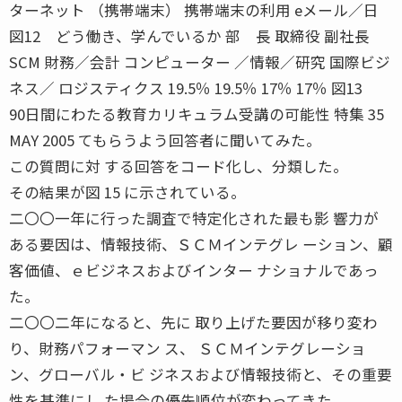
ターネット （携帯端末） 携帯端末の利用 eメール／日
図12 どう働き、学んでいるか 部 長 取締役 副社長
SCM 財務／会計 コンピューター ／情報／研究 国際ビジ
ネス／ ロジスティクス 19.5％ 19.5％ 17％ 17％ 図13
90日間にわたる教育カリキュラム受講の可能性 特集 35
MAY 2005 てもらうよう回答者に聞いてみた。
この質問に対 する回答をコード化し、分類した。
その結果が図 15 に示されている。
二〇〇一年に行った調査で特定化された最も影 響力が
ある要因は、情報技術、ＳＣＭインテグレ ーション、顧
客価値、ｅビジネスおよびインター ナショナルであっ
た。
二〇〇二年になると、先に 取り上げた要因が移り変わ
り、財務パフォーマン ス、 ＳＣＭインテグレーショ
ン、グローバル・ビ ジネスおよび情報技術と、その重要
性を基準にし た場合の優先順位が変わってきた。