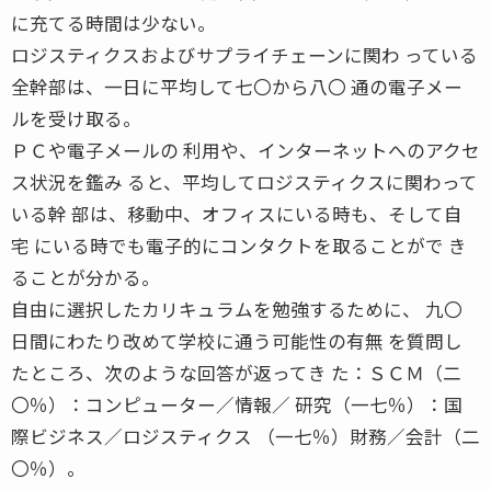
に充てる時間は少ない。
ロジスティクスおよびサプライチェーンに関わ っている
全幹部は、一日に平均して七〇から八〇 通の電子メー
ルを受け取る。
ＰＣや電子メールの 利用や、インターネットへのアクセ
ス状況を鑑み ると、平均してロジスティクスに関わって
いる幹 部は、移動中、オフィスにいる時も、そして自
宅 にいる時でも電子的にコンタクトを取ることがで き
ることが分かる。
自由に選択したカリキュラムを勉強するために、 九〇
日間にわたり改めて学校に通う可能性の有無 を質問し
たところ、次のような回答が返ってき た：ＳＣＭ（二
〇％）：コンピューター／情報／ 研究（一七％）：国
際ビジネス／ロジスティクス （一七％）財務／会計（二
〇％）。