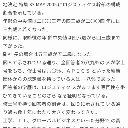
地決定 特集 33 MAY 2005 にロジスティクス幹部の構成
割合を示している。
年齢の中央値は二〇〇三年の四三歳が二〇〇四 年には
三九歳と若くなった。
同様に、取締役の年 齢中央値は四八歳から四三歳まで
下がった。
副社 長の場合は五三歳が五二歳になった。
図８で示されている通り、全回答者の八九％の 人が学士
号をもち、修士号は六〇％、ＡＰＩＣＳ といった組織
団体からの認定書を持っている人は 一八％であった。
回答者の学歴は、ロジスティク スがますます専門性を帯
びてきていることのさら なる証明となっている。
修士号を持つ回答者の割合は、図９に示されて いる通
り過去数十年にわたり大きく変わってきた。
工学、ＩＴ、グローバルビジネスといった分野で の高