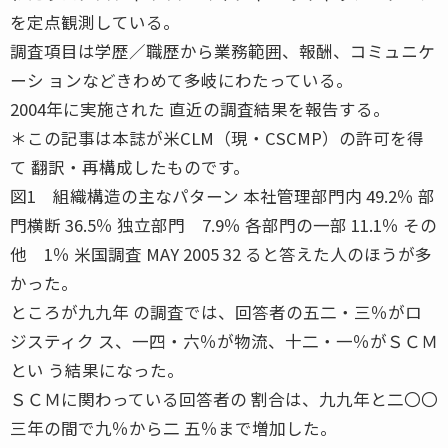
を定点観測している。
調査項目は学歴／職歴から業務範囲、報酬、コミュニケ
ーシ ョンなどきわめて多岐にわたっている。
2004年に実施された 直近の調査結果を報告する。
＊この記事は本誌が米CLM（現・CSCMP）の許可を得
て 翻訳・再構成したものです。
図1 組織構造の主なパターン 本社管理部門内 49.2％ 部
門横断 36.5％ 独立部門 7.9％ 各部門の一部 11.1％ その
他 1％ 米国調査 MAY 2005 32 ると答えた人のほうが多
かった。
ところが九九年 の調査では、回答者の五二・三％がロ
ジスティク ス、一四・六％が物流、十二・一％がＳＣＭ
とい う結果になった。
ＳＣＭに関わっている回答者の 割合は、九九年と二〇〇
三年の間で九％から二 五％まで増加した。