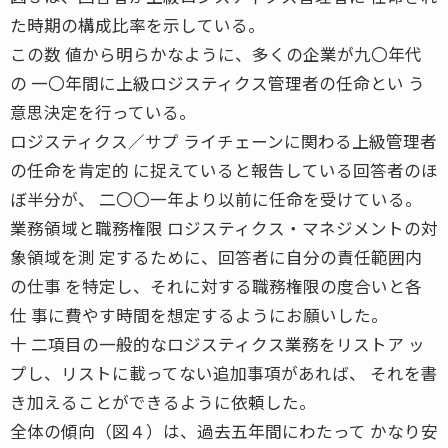
た時期の構成比率を示している。
この数 値から明らかなように、多くの企業が九〇年代
の 一〇年間に上級ロジスティクス管理者の任命とい う
意思決定を行っている。
ロジスティクス／サプ ライチェーンに関わる上級管理者
の任命を肯定的 に捉えていると報告している回答者のほ
ぼ半分が、 二〇〇一年より以前に任命を受けている。
業務領域と職務権限 ロジスティクス・マネジメントの対
象領域を測 定するために、回答者に自分の責任範囲内
の仕事 を特定し、それに対する職務権限の度合いと各
仕 事に費やす時間を想定するようにお願いした。
十 二項目の一般的なロジスティクス業務をリストア ッ
プし、リストに載ってない追加事項があれば、 それを書
き加えることができるように依頼した。
全体の傾向（図４）は、過去五年間にわたって かなり安