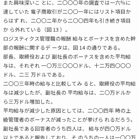
また興味深いこ とに、二〇〇〇年の調査では一六％に
達していた 電子商取引が二〇〇一年にはリスト項目か
らはず れ、二〇〇二年から二〇〇四年も引き続き項目
か ら外れている（図 13 ）。
ロジスティクス管理職の報酬 給与とボーナスを含めた幹
部の報酬に関するデ ータは、図 14 の通りである。
部長、取締役および 副社長のボーナスを含めた平均給
与は、それぞれ 一〇万三〇〇〇ドル、十二万四〇〇〇
ドル、二三 万ドルである。
二〇〇三年時の給与と比較してみ ると、取締役の平均給
与は減少したが、副社長の 平均給与は、二〇万ドルか
ら三万ドル増加した。
平均給与が減少した原因としては、二〇〇四年 時の上
級管理者のボーナスが減ったことが挙げら れるだろう。
副社長である回答者のうち四人は、 給与が四〇万ドル
以上であると報告しており、そ のうちの一人は一〇〇万