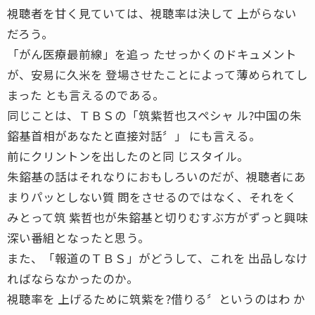
視聴者を甘く見ていては、視聴率は決して 上がらない
だろう。
「がん医療最前線」を追っ たせっかくのドキュメント
が、安易に久米を 登場させたことによって薄められてし
まった とも言えるのである。
同じことは、ＴＢＳの「筑紫哲也スペシャ ル?中国の朱
鎔基首相があなたと直接対話〞」 にも言える。
前にクリントンを出したのと同 じスタイル。
朱鎔基の話はそれなりにおもしろいのだが、視聴者にあ
まりパッとしない質 問をさせるのではなく、それをく
みとって筑 紫哲也が朱鎔基と切りむすぶ方がずっと興味
深い番組となったと思う。
また、「報道のＴＢＳ」がどうして、これを 出品しなけ
ればならなかったのか。
視聴率を 上げるために筑紫を?借りる〞というのはわ か