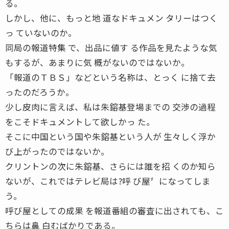
る。
しかし、他に、もっと地 道なドキュメン タリーはつく
っ ていないのか。
同局の報道特集 で、出品に値す る作品を見たような気
もするが、あまりに気 概がないのではないか。
「報道のＴＢＳ」などという名称は、とっく に捨て去
ったのだろうか。
少し皮肉に言えば、私は朱鎔基登場までの 交渉の過程
をこそドキュメントして欲しかっ た。
そこに中国という国や朱鎔基という人が 生々しく浮か
び上がったのではないか。
クリントンの次に朱鎔基、さらには誰を招 くのか知ら
ないが、これではテレビ局は?呼 び屋〞になってしま
う。
呼び屋としての成果 を報道番組の審査に出されても、こ
ちらは鼻 白むばかりである。