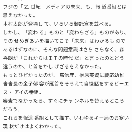
フジの「 21 世紀 メディアの未来」も、報 道番組とは
思えなかった。
木村太郎が登場し て、いろいろ御託宣を並べる。
しかし、「変わ る」ものと「変わらざる」ものがあり、
その せめぎあいを描いてこそ「未来」はわかるも ので
あるはずなのに、そんな問題意識はさら さらなく、森
喜朗が「これからはＩＴの時代 だ」と言ったのとどう
違うのか、と首をかし げざるをえなかった。
もっとひどかったのが、 嶌信彦、榊原英資に慶応幼稚
舎舎長の金子郁 容が雁首をそろえて自慢話をするビーエ
ス・ アイの番組。
審査でなかったら、すぐにチャ ンネルを替えるところ
だろう。
これらを報道 番組として推す、いわゆるキー局のお寒い
現 状だけはよくわかった。