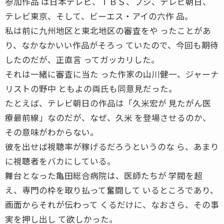
参加作品 は日本テレビ、ＴＢＳ、フジ、テレビ朝日、
テレビ東京、そして、ビーエス・アイの六作 品。
私は前に九州地区と東北地区の審査をや ったことがあ
り、なかなかいい作品がそろっ ていたので、今回も期待
したのだが、正直言 ってガッカリした。
それは一緒に審査に当た った作家の山川健一、ジャーナ
リストの野中 ともよの両氏も同意見だった。
たとえば、テレビ朝日の作品は「久米宏が 見たがん医
療最前線」なのだが、なぜ、久米 を登場させるのか、
その意味がわからない。
彼を出せば視聴率が稼げるだろうというのな ら、あまり
に視聴者をバカにしている。
舞台となった亀田総合病院は、医師たちが 学閥を超
え、専門の枠を取り払って奮闘して いるところであり、
画面からそれが伝わって くるだけに、なおさら、その事
実を押し出し て欲しかった。