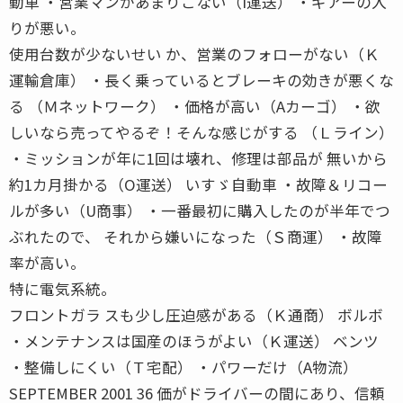
動車 ・営業マンがあまりこない（I運送） ・ギアーの入
りが悪い。
使用台数が少ないせい か、営業のフォローがない（Ｋ
運輸倉庫） ・長く乗っているとブレーキの効きが悪くな
る （Ｍネットワーク） ・価格が高い（Aカーゴ） ・欲
しいなら売ってやるぞ！そんな感じがする （Ｌライン）
・ミッションが年に1回は壊れ、修理は部品が 無いから
約1カ月掛かる（O運送） いすゞ自動車 ・故障＆リコー
ルが多い（U商事） ・一番最初に購入したのが半年でつ
ぶれたので、 それから嫌いになった（Ｓ商運） ・故障
率が高い。
特に電気系統。
フロントガラ スも少し圧迫感がある（Ｋ通商） ボルボ
・メンテナンスは国産のほうがよい（Ｋ運送） ベンツ
・整備しにくい（Ｔ宅配） ・パワーだけ（A物流）
SEPTEMBER 2001 36 価がドライバーの間にあり、信頼