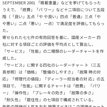
SEPTEMBER 2001 「積載重量」などを挙げてもらった
うえで、「燃費」「パ ワー」など十二項目について五段
階（「良い」五点「や や良い」四点「普通」三点「や
や悪い」二点「悪い」 一点）で満足度を評価してもらっ
た。
寄せられた七七件の有効回答を基に、国産メーカー 四
社に対する項目ごとの評価を平均点として算出し、
「サービス」「性能」の二種類のレーダーチャートを作
成した。
「サービス」に関する四社のレーダーチャー ト（三五
頁参照）は「価格」「整備のしやすさ」「故障 時の対
応」「修理代の値段」「ディーラー担当者の対 応」の五
項目で、「性能」に関するチャートは「燃費」 「パワ
ー」「操作性」「ブレーキの効き」「故障の多さ」
「耐久性」「居住性」の七項目で構成されている。
性能の評価が人気を左右 特筆すべきはこの評価チャート