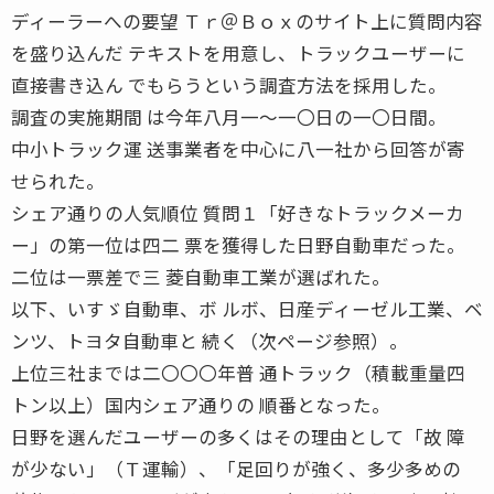
ディーラーへの要望 Ｔｒ＠Ｂｏｘのサイト上に質問内容
を盛り込んだ テキストを用意し、トラックユーザーに
直接書き込ん でもらうという調査方法を採用した。
調査の実施期間 は今年八月一〜一〇日の一〇日間。
中小トラック運 送事業者を中心に八一社から回答が寄
せられた。
シェア通りの人気順位 質問１「好きなトラックメーカ
ー」の第一位は四二 票を獲得した日野自動車だった。
二位は一票差で三 菱自動車工業が選ばれた。
以下、いすゞ自動車、ボ ルボ、日産ディーゼル工業、ベ
ンツ、トヨタ自動車と 続く（次ページ参照）。
上位三社までは二〇〇〇年普 通トラック（積載重量四
トン以上）国内シェア通りの 順番となった。
日野を選んだユーザーの多くはその理由として「故 障
が少ない」（Ｔ運輸）、「足回りが強く、多少多めの