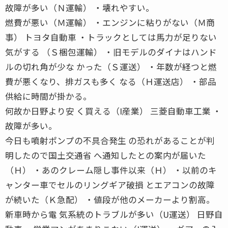
故障が多い（Ｎ運輸） ・壊れやすい。
燃費が悪い（Ｍ運輸） ・エンジンに粘りがない（Ｍ商
事） トヨタ自動車 ・トラックとしては馬力が足りない
気がする （Ｓ梱包運輸） ・旧モデルのダイナはハンド
ルの切れ角が少な かった（Ｓ運送） ・年数が経つと燃
費が悪くなり、排ガスも多く なる（Ｈ運送店） ・部品
供給に時間が掛かる。
何故か日野より安 く買える（I産業） 三菱自動車工業 ・
故障が多い。
今日も噴射ポンプの不具合発生 の恐れがあることが判
明したので国土交通省 へ通知したとの案内が届いた
（Ｈ） ・あのクレーム隠し事件以来（Ｈ） ・以前のキ
ャンター車でセルのリングギア破損 とエアコンの故障
が続いた（Ｋ急配） ・値段が他のメーカーより割高。
新車時から電 気系統のトラブルが多い（U運送） 日野自