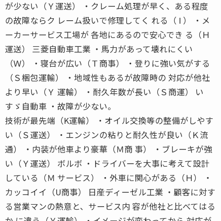
が少ない（Ｙ運送） ・クレーム処理が早く、ある程度
の故障ならク レーム扱いで修理してく れる（ I ） ・メ
ーカーサービス工場が 各地にあるので安心でき る（Ｈ
運送） 三菱自動車工業 ・馬力があって壊れにくい
（Ｗ） ・寝台が広い（Ｔ商事） ・登りに強い気がする
（Ｓ梱包運輸） ・地域性もあるが故障時の 対応が他社
より早い（Ｙ 運輸） ・耐久年数が長い（Ｓ商運） い
すゞ自動車 ・故障が少ない。
技術が最先端（K運輸） ・オイル交換等の整備がしやす
い（Ｓ運送） ・エンジンの粘りと耐久性が良い（Ｋ流
通） ・内装が他車より豪華（Ｍ商 事） ・ブレーキが強
い（Ｙ運送） ボルボ ・ドライバーを大事に考えて設計
している（Ｍ サービス） ・外車に関心がある（Ｈ） ・
カッコイイ（U商事） 日産ディーゼル工業 ・顧客に対す
る営業マンの熱意と、サービス内 容が他社と比べてはる
か に違う（Ｙ運輸） ・イメージが変わってから 対応が