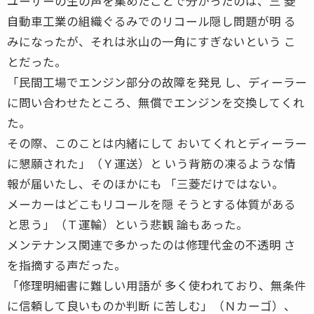
ユーザーの生の声を集めたことで分かったのは、三 菱
自動車工業の組織ぐるみでのリコール隠し問題が明 る
みになったが、それは氷山の一角にすぎないという こ
とだった。
「民間工場でエンジン部分の故障を発見 し、ディーラー
に問い合わせたところ、無償でエンジンを交換してくれ
た。
その際、このことは内緒にして おいてくれとディーラー
に懇願された」（Ｙ運送）と いう背筋の凍るような情
報が届いたし、そのほかにも 「三菱だけではない。
メーカーはどこもリコールを隠 そうとする体質がある
と思う」（Ｔ運輸）という悲観 論もあった。
メンテナンス関連で多かったのは修理代金の不透明 さ
を指摘する声だった。
「修理明細書に難しい用語が 多く使われており、無条件
に信頼して良いものか判断 に苦しむ」（Ｎカーゴ）、