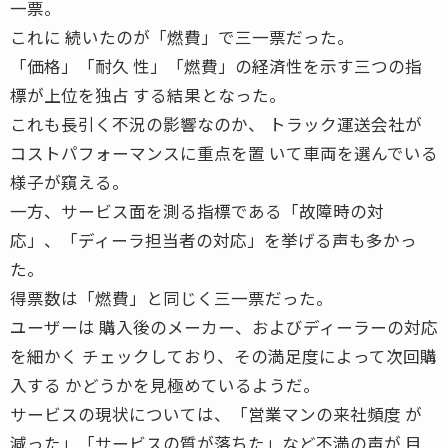
一票。
これに 続いたのが「燃費」で三一票だった。
「価格」「耐久 性」「燃費」の経済性を示す三つの指
標が上位を独占 する結果となった。
これも長引く不況の影響なのか、 トラック運送会社が
コストパフォーマンスに重点を置 いて車両を選んでいる
様子が窺える。
一方、サービス面を測る指標である「故障時の対
応」、「ディーラ担当者の対応」を挙げる声も多かっ
た。
得票数は「燃費」と同じく三一票だった。
ユーザーは 購入後のメーカー、およびディーラーの対応
を細かく チェックしており、その満足度によって次回購
入する かどうかを見極めているようだ。
サービスの現状については、「営業マンの来社頻度 が
減った」「サービスの質が落ちた」など不満の声が 目