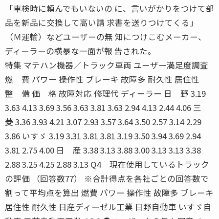
「車検時に頼んでもいないの に、言いがかりをつけて部
品を新品に交換して高い請 求書を送りつけてくる」
（Ｍ運輸）などユーザーの無 知につけこむメーカー、
ディーラーの横暴な一面が報 告された。
特集 マテハン機器／トラック車両 ユーザー満足度調査
燃 費 パワー 操作性 ブレーキ 故障多 耐久性 居住性
整 備 価 格 故障対応 修理代 ディーラー 日 野 3.19
3.63 4.13 3.69 3.56 3.63 3.81 3.63 2.94 4.13 2.44 4.06 三
菱 3.36 3.93 4.21 3.07 2.93 3.57 3.64 3.50 2.57 3.14 2.29
3.86 いすゞ 3.19 3.31 3.81 3.81 3.19 3.50 3.94 3.69 2.94
3.81 2.75 4.00 日 産 3.38 3.13 3.88 3.00 3.13 3.13 3.38
2.88 3.25 4.25 2.88 3.13 Q4 現在使用しているトラック
の評価 （回答数77） ※合計得点を各社ごとの回答数で
割って平均点を算出 燃費 パワー 操作性 故障多 ブレーキ
居住性 耐久性 日産ディーゼル工業 日野自動車 いすゞ自