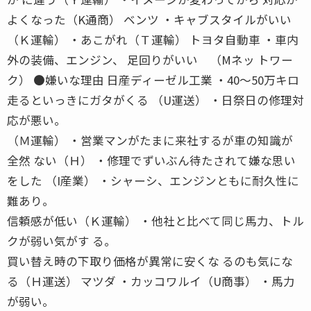
よくなった（K通商） ベンツ ・キャブスタイルがいい
（Ｋ運輸） ・あこがれ（Ｔ運輸） トヨタ自動車 ・車内
外の装備、エンジン、 足回りがいい （Mネッ トワー
ク） ●嫌いな理由 日産ディーゼル工業 ・40〜50万キロ
走るといっきにガタがくる （U運送） ・日祭日の修理対
応が悪い。
（Ｍ運輸） ・営業マンがたまに来社するが車の知識が
全然 ない（Ｈ） ・修理でずいぶん待たされて嫌な思い
をした （I産業） ・シャーシ、エンジンともに耐久性に
難あり。
信頼感が低い（Ｋ運輸） ・他社と比べて同じ馬力、トル
クが弱い気がす る。
買い替え時の下取り価格が異常に安くな るのも気にな
る（Ｈ運送） マツダ ・カッコワルイ（U商事） ・馬力
が弱い。