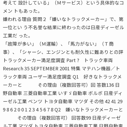
考えて 設計している」（Ｍサービス）という具体的なコ
メン トもあった。
嫌われる理由 質問２「嫌いなトラックメーカー」で、第
一位とい う不名誉な結果に終わったのは日産ディーゼル
工業だ った。
「故障が多い」（Ｍ運輸）、「馬力がない」（Ｔ商
事）、「シャーシ、エンジンとも耐久性に難ありとの評
トラックメーカー満足度調査 Part ? トラック車両
Research 35 SEPTEMBER 2001 特集 マテハン機器／ト
ラック車両 ユーザー満足度調査 Q1 好きなトラックメ
ーカーと その理由（複数回答可）回 答数136 日
野自動車 三菱自動車工業 いすゞ自動車 ボルボ 日産ディ
ーゼル工業 ベンツ トヨタ自動車 マツダ その他 42 41 29
9 8 6 2 0 0 1 2 3 4 5 6 7 8 Q2 嫌いなトラックメーカーと
その理由（複数回答可） 回答数99 日産ディーゼ
ル工業 マツダ トヨタ自動車 三菱自動車工業 日野自動車