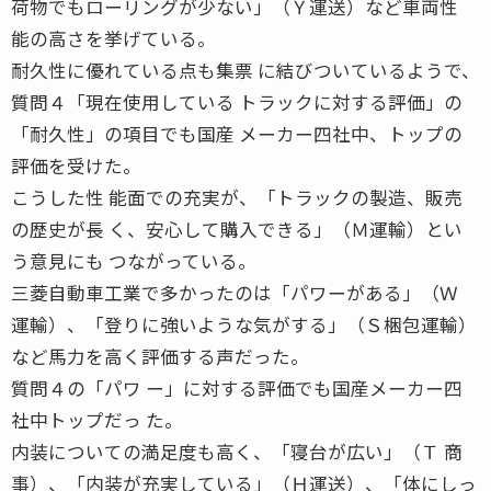
荷物でもローリングが少ない」（Ｙ運送）など車両性
能の高さを挙げている。
耐久性に優れている点も集票 に結びついているようで、
質問４「現在使用している トラックに対する評価」の
「耐久性」の項目でも国産 メーカー四社中、トップの
評価を受けた。
こうした性 能面での充実が、「トラックの製造、販売
の歴史が長 く、安心して購入できる」（Ｍ運輸）とい
う意見にも つながっている。
三菱自動車工業で多かったのは「パワーがある」（Ｗ
運輸）、「登りに強いような気がする」（Ｓ梱包運輸）
など馬力を高く評価する声だった。
質問４の「パワ ー」に対する評価でも国産メーカー四
社中トップだっ た。
内装についての満足度も高く、「寝台が広い」（Ｔ 商
事）、「内装が充実している」（Ｈ運送）、「体にしっ