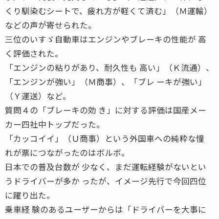
くり馴染むシートで、疲れ方が軽くて済む」（Ｍ運輸）
などの声が寄せられた。
三位のいすゞ自動車はエンジンやブレーキの性能が 高
く評価された。
「エンジンの粘りがあり、耐久性も 高い」（Ｋ流通）、
「エンジンが強い」（Ｍ商事）、「ブレ ーキが強い」
（Ｙ運送）など。
質問４の「ブレーキの効 き」に対する評価は国産メー
カー四社中トップだった。
「カッコイイ」（Ｕ商事）という外国車への純粋な憧
れが票につながったのはボルボ。
日本での普及台数が 少なく、まだ運転経験がないとい
うドライバーが多か ったが、イメージ先行で今回四位
に躍り出た。
乗車経 験のあるユーザーからは「ドライバーを大事に