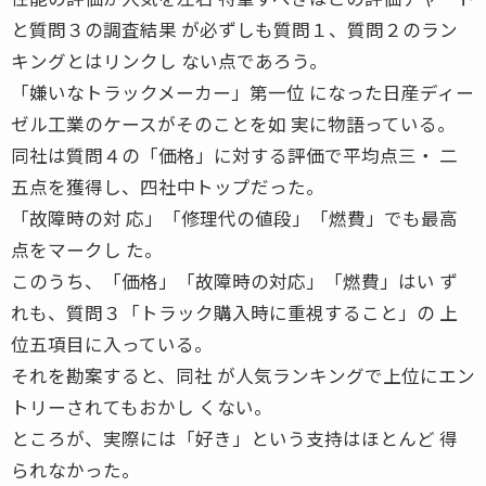
と質問３の調査結果 が必ずしも質問１、質問２のラン
キングとはリンクし ない点であろう。
「嫌いなトラックメーカー」第一位 になった日産ディー
ゼル工業のケースがそのことを如 実に物語っている。
同社は質問４の「価格」に対する評価で平均点三・ 二
五点を獲得し、四社中トップだった。
「故障時の対 応」「修理代の値段」「燃費」でも最高
点をマークし た。
このうち、「価格」「故障時の対応」「燃費」はい ず
れも、質問３「トラック購入時に重視すること」の 上
位五項目に入っている。
それを勘案すると、同社 が人気ランキングで上位にエン
トリーされてもおかし くない。
ところが、実際には「好き」という支持はほとんど 得
られなかった。