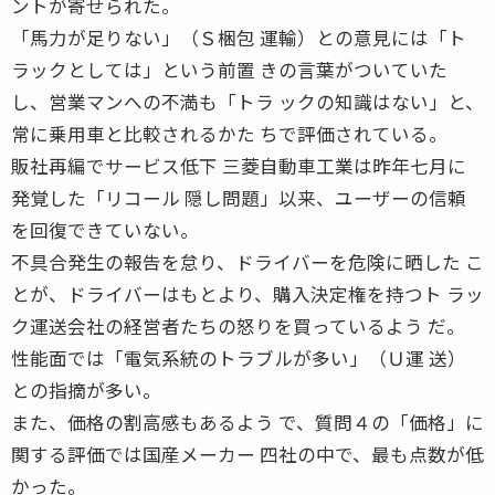
ントが寄せられた。
「馬力が足りない」（Ｓ梱包 運輸）との意見には「ト
ラックとしては」という前置 きの言葉がついていた
し、営業マンへの不満も「トラ ックの知識はない」と、
常に乗用車と比較されるかた ちで評価されている。
販社再編でサービス低下 三菱自動車工業は昨年七月に
発覚した「リコール 隠し問題」以来、ユーザーの信頼
を回復できていない。
不具合発生の報告を怠り、ドライバーを危険に晒した こ
とが、ドライバーはもとより、購入決定権を持つト ラッ
ク運送会社の経営者たちの怒りを買っているよう だ。
性能面では「電気系統のトラブルが多い」（Ｕ運 送）
との指摘が多い。
また、価格の割高感もあるよう で、質問４の「価格」に
関する評価では国産メーカー 四社の中で、最も点数が低
かった。