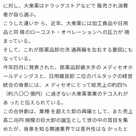
に対し、大衆薬はドラッグストアなどで 販売され消費
者が自ら選ぶ。
こうした違いか ら、近年、大衆薬には加工食品や日用
品と同 様のローコスト・オペレーションへの圧力が 強
まっている。
そして、これが医薬品卸の流 通再編を左右する要因にも
なっている。
今年四月に発表された、医薬品卸最大手の メディセオホ
ールディングスと、日用雑貨卸 二位のパルタックの経営
統合の背景には、メ ディセオにとって総売上の約四％
（約八〇〇 億円）に過ぎない大衆薬事業のテコ入れが
あ ったと伝えられている。
この合併劇は、業種 を超えた卸の再編として、また売上
高二兆円 規模の巨大卸の誕生として世の中の耳目を集
めたが、背景を知る関連業界では意外性はな かったと