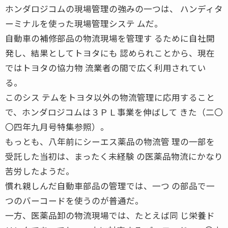
ホンダロジコムの現場管理の強みの一つは、 ハンディタ
ーミナルを使った現場管理システ ムだ。
自動車の補修部品の物流現場を管理す るために自社開
発し、結果としてトヨタにも 認められことから、現在
ではトヨタの協力物 流業者の間で広く利用されてい
る。
このシス テムをトヨタ以外の物流管理に応用すること
で、ホンダロジコムは３ＰＬ事業を伸ばして きた（二〇
〇四年九月号特集参照）。
もっとも、八年前にシーエス薬品の物流管 理の一部を
受託した当初は、まったく未経験 の医薬品物流にかなり
苦労したようだ。
慣れ親しんだ自動車部品の管理では、一つ の部品で一
つのバーコードを使うのが普通だ。
一方、医薬品卸の物流現場では、たとえば同 じ栄養ド