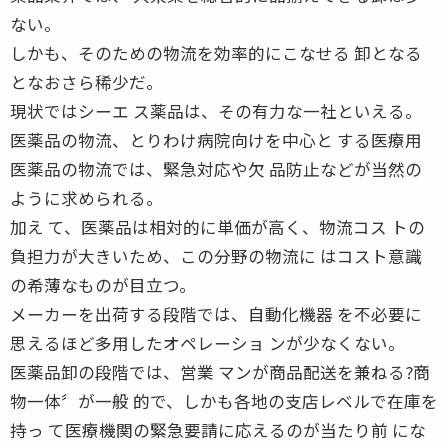
ない。
しかも、そのための物流を効率的にこなせる 卸となる
となおさら稀少だ。
現状ではシーエ ス薬品は、その有力な一社といえる。
医薬品の物流、とりわけ病院向けを中心と する医療用
医薬品の物流では、緊急対応や欠 品防止などが当然の
ように求められる。
加え て、医薬品は相対的に単価が高く、物流コス トの
負担力が大きいため、この分野の物流に はコスト意識
の希薄なものが目立つ。
メーカーを出荷する段階では、自動化機器 を不必要に
思えるほど多用したオペレーショ ンが少なくない。
医薬品卸の段階では、営業 マンが商品配送を兼ねる?商
物一体〞が一般 的で、しかも各地の支店レベルで在庫を
持っ て医療機関の緊急要請に応えるのが当たり前 にな