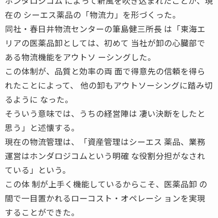
ホンダロジコム によって新風を吹き込まれたことが、現
在の シーエス薬品の「物流力」を形づくった。
同社・春日井物流センターの筆島健三所長 は「東海エ
リアの医薬品卸としては、初めて 当社が卸の心臓部で
ある物流機能をアウトソ ーシングした。
この体制が、品質と効率の両 面で得意先の信頼を得ら
れたことによって、 他の卸もアウトソーシングに踏み切
るように なった。
そういう意味では、うちの経営陣は 凄い決断をしたと
思う」と述懐する。
現在の物流管理は、「資産管理はシーエス 薬品、業務
運営はホンダロジコムという明確 な役割分担がなされ
ている」という。
この体 制が上手く機能しているからこそ、医薬品卸 の
間で一目置かれるローコスト・オペレーシ ョンを実現
することができた。