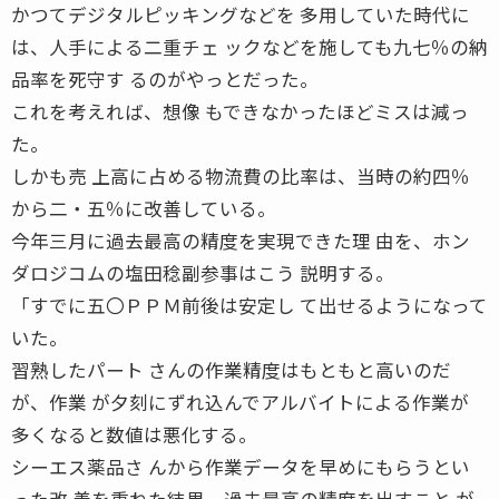
かつてデジタルピッキングなどを 多用していた時代に
は、人手による二重チェ ックなどを施しても九七％の納
品率を死守す るのがやっとだった。
これを考えれば、想像 もできなかったほどミスは減っ
た。
しかも売 上高に占める物流費の比率は、当時の約四％
から二・五％に改善している。
今年三月に過去最高の精度を実現できた理 由を、ホン
ダロジコムの塩田稔副参事はこう 説明する。
「すでに五〇ＰＰＭ前後は安定し て出せるようになって
いた。
習熟したパート さんの作業精度はもともと高いのだ
が、作業 が夕刻にずれ込んでアルバイトによる作業が
多くなると数値は悪化する。
シーエス薬品さ んから作業データを早めにもらうとい
った改 善を重ねた結果、過去最高の精度を出すこと が