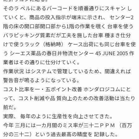
そのラ ベルにあるバーコードを順番通りにスキャン し
ていくと、商品の投入指示が端末に示され、 センター2
階の床の開口部開口部から1階の作業を覗く 台車を使う
バラピッキング質素だが工夫を施した台車 種まき仕分
けで使うラック（格納時） ケース出荷にも同じ台車を使
う シーエス薬品の春日井物流センター 45 JUNE 2005 作
業者はその通りに仕分けていく。
作業状況 はシステムで管理しているため、間違えれば
警告音が鳴るようになっている。
コスト比率を一・五ポイント改善 ホンダロジコムにと
って、コスト削減や品 質向上のための改善活動は当たり
前だ。
実際、 毎年のように生産性を向上させてきた。
今年 三月には一カ月間のミス率が三十二ＰＰＭ （百万
分の三十二）という過去最高の精度を 記録した。