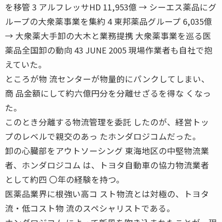
を移管 3 アルフレッサHD 11,953億 → シーエス薬品にグ
ループの大衆薬事業を集約 4 東邦薬品グループ 6,035億
→ 大衆薬大手卸の大木と業務提携 大衆薬事業を巡る医
薬品全国卸の動向 43 JUNE 2005 現場作業者も自社で抱
えていた。
ところが物 流センターが物量的にパンクしてしまい、
商 品金額にして約六億円分を分離せざるを得な くなっ
た。
このとき分離する物流管理を委託 したのが、経営トッ
プのレベルで親交のあっ たホンダロジコムだった。
卸の心臓部をアウトソーシング 東海地区の中堅物流業
者、ホンダロジコム は、トヨタ自動車の協力物流業者
として約四 〇年の経験を持つ。
医薬品業界に根強い高コ スト物流とは対極の、トヨタ
流・低コスト物 流のスペシャリストである。