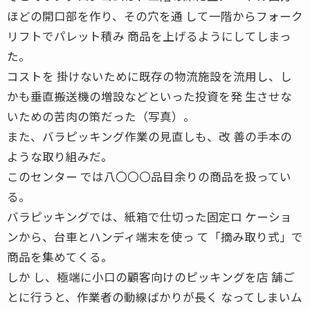
ほどの開口部を作り、その穴を通 して一階からフォーク
リフトでパレット積み 商品を上げるようにしてしまっ
た。
コストを 掛けないために既存の物流施設を流用し、し
かも垂直搬送機の増設などといった投資を発 生させな
いための苦肉の策だった（写真）。
また、バラピッキング作業の見直しも、改 善の手本の
ような取り組みだ。
このセンター では八〇〇〇品目余りの商品を扱ってい
る。
バラピッキングでは、紙箱で仕切った固定ロ ケーショ
ンから、台車とハンディ端末を使っ て「摘み取り式」で
商品を集めてくる。
しか し、極端に小口の顧客向けのピッキングを店 舗ご
とに行うと、作業者の動線ばかりが長く なってしまいム