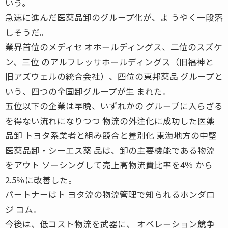
いう。
急速に進んだ医薬品卸のグループ化が、よ うやく一段落
しそうだ。
業界首位のメディセ オホールディングス、二位のスズケ
ン、三位 のアルフレッサホールディングス（旧福神と
旧アズウェルの統合会社）、四位の東邦薬品 グループと
いう、四つの全国卸グループが生 まれた。
五位以下の企業は早晩、いずれかの グループに入らざる
を得ない流れになりつつ 物流の外注化に成功した医薬
品卸 トヨタ系業者と組み競合と差別化 東海地方の中堅
医薬品卸・シーエス薬 品は、卸の主要機能である物流
をアウト ソーシングして売上高物流費比率を4％ から
2.5％に改善した。
パートナーはト ヨタ流の物流管理で知られるホンダロ
ジ コム。
今後は、低コスト物流を武器に、 オペレーション競争