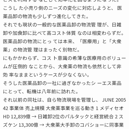
こうし た小売り側のニーズの変化に対応しようと、 医
薬品卸の物流も少しずつ進化してきた。
それでも現状の一般的な医薬品卸の物流管 理が、日雑
卸や加食卸に比べて高コスト体質 なのは相変わらずだ。
医薬品卸の物流にとっ ては本来、「医療用」と「大衆
薬」の物流管 理はまったく別物だ。
にもかかわらず、コス ト意識の希薄な医療用のボリュー
ムが圧倒的 なことから、大衆薬の物流も依然として非
効 率なままというケースが少なくない。
そうした医薬品卸の一社に過ぎなかったシ ーエス薬品
にとって、転機は八年前に訪れた。
それ以前の同社は、自ら物流現場を管理し、 JUNE 2005
42 事業体 売上規模 大衆薬事業を巡る動き 1 メディセオ
HD 12,839億 → 日雑卸2位のパルタックと経営統合 2 ス
ズケン 13,300億 → 大衆薬大手卸のコバショーに同事業