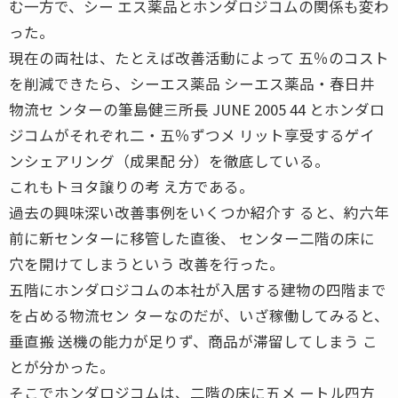
む一方で、シー エス薬品とホンダロジコムの関係も変わ
った。
現在の両社は、たとえば改善活動によって 五％のコスト
を削減できたら、シーエス薬品 シーエス薬品・春日井
物流セ ンターの筆島健三所長 JUNE 2005 44 とホンダロ
ジコムがそれぞれ二・五％ずつメ リット享受するゲイ
ンシェアリング（成果配 分）を徹底している。
これもトヨタ譲りの考 え方である。
過去の興味深い改善事例をいくつか紹介す ると、約六年
前に新センターに移管した直後、 センター二階の床に
穴を開けてしまうという 改善を行った。
五階にホンダロジコムの本社が入居する建物の四階まで
を占める物流セン ターなのだが、いざ稼働してみると、
垂直搬 送機の能力が足りず、商品が滞留してしまう こ
とが分かった。
そこでホンダロジコムは、二階の床に五メ ートル四方