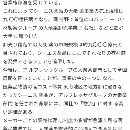
営業権譲渡を受 けている。
これによっ てシーエス薬品の大衆 薬事業の売上規模は
九 〇〇億円弱となり、同 分野で首位のコバショ ー（小
林製薬グループ の大衆薬卸売事業子 会社）などと並ぶ
大手 に躍り出た。
卸売り段階での大衆 薬の市場規模は約九〇〇〇億円と
目されており、シーエス薬品はここでそれなりの存在感
を発揮できるシェアを確保した。
今後は、ア ルフレッサグループの大衆薬部門として全国
展開を図っていくことが、事業の柱の一つに なる。
医薬品物流の高コスト体質 東海地区の地方卸に過ぎな
かったシーエス 薬品が、アルフレッサグループの大衆薬
部門 を任された背景には、同社の「物流」に対す る高
い評価がある。
メーカーごとの販売代理 店制度の影響が色濃く残る医
薬品業界では、 大衆薬を総合的に品揃えできる卸は少