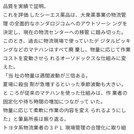
品質を実績で証明。
これを評価 したシーエス薬品は、大衆薬事業の物流管
理 の全面的なホンダロジコムへのアウトソーシ ングを
決定し、現在の物流センターへの移管 に踏み切った。
このとき、過去に物流現場で使っていたデ ジタルピッキ
ングなどのマテハンはすべて廃 棄し、物量に応じて作業
コストを変動させら れるオーソドックスな仕組みに変
えた。
「当 社の物量は週間波動が三倍ある。
夏場に殺虫 剤が急増するといった季節波動も大きい。
と ころが従来のマテハンを使った仕組みは、作 業者の
固定化や待ち時間の増加につながって いた。
物量に応じて柔軟に作業の内容を変え られるようにし
た」と筆島所長は振り返る。
トヨタ系物流業者の３ＰＬ 現場管理の合理化に取り組