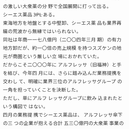
の激しい大衆薬の分 野で全国展開に打って出る。
シーエス薬品 ――3PL ある。
東海地方を地盤とする中堅卸、シーエス薬 品も業界再
編の荒波から無縁ではいられない。
同社は年商一一七八億円（二〇〇四年三月 期）の有力
地方卸だが、約一〇倍の売上規模 を持つスズケンの地
元が商圏という厳しい立 場におかれていた。
だからこそ二〇〇〇年に アルフレッサ（旧福神）と手
を結び、今年四 月には、さらに踏み込んだ業務提携を
交わし て、明確に業界三位のアルフレッサグループ の
一角を担っていくことを決断した。
ただし、単にアルフ レッサグループに飲み 込まれたと
いう構図で はない。
四月の業務提 携でシーエス薬品は、 アルフレッサ傘下
の三 つの企業が抱える合計 五三〇億円の大衆薬 事業の