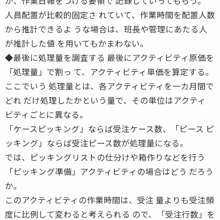
か、作業日報をつける要領で 記録していってもらう。
人員配置が比較的固定さ れていて、作業時間を配置人数
から推計できるよ うな場合は、班長や管理にあたる人
が推計した値 を用いてもかまわない。
◆最後に処理量を調査する 最後にアクティビティ原価を
「処理量」で割っ て、アクティビティ単価を算定する。
ここでいう 処理量とは、各アクティビティを一カ月間で
どれ だけ処理したかという量で、その単位はアクティ
ビティごとに異なる。
「ケースピッキング」ならば受注ケース数、「ピース ピ
ッキング」ならば受注ピース数が処理量になる。
では、ピッキングリストの仕分けや箱作りなどを行う
「ピッキング準備」アクティビティの場合はどう だろう
か。
このアクティビティの作業時間は、受注 量よりも受注頻
度に比例して変わると考えられる ので、「受注行数」を