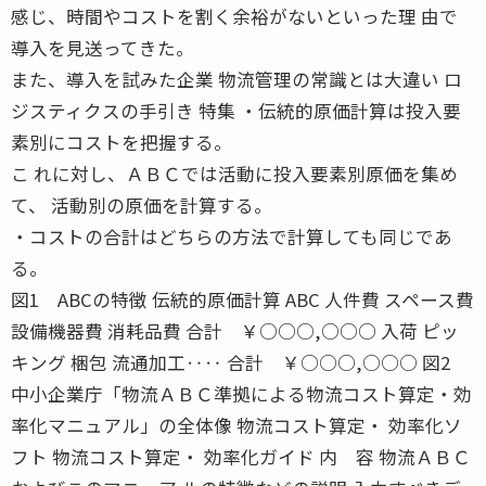
感じ、時間やコストを割く余裕がないといった理 由で
導入を見送ってきた。
また、導入を試みた企業 物流管理の常識とは大違い ロ
ジスティクスの手引き 特集 ・伝統的原価計算は投入要
素別にコストを把握する。
こ れに対し、ＡＢＣでは活動に投入要素別原価を集め
て、 活動別の原価を計算する。
・コストの合計はどちらの方法で計算しても同じであ
る。
図1 ABCの特徴 伝統的原価計算 ABC 人件費 スペース費
設備機器費 消耗品費 合計 ￥○○○,○○○ 入荷 ピッ
キング 梱包 流通加工‥‥ 合計 ￥○○○,○○○ 図2
中小企業庁「物流ＡＢＣ準拠による物流コスト算定・効
率化マニュアル」の全体像 物流コスト算定・ 効率化ソ
フト 物流コスト算定・ 効率化ガイド 内 容 物流ＡＢＣ