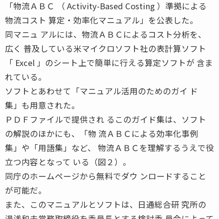
「物流ＡＢＣ （ Activity-Based Costing ）準拠による
物流コスト 算定・効率化マニュアル」を公表した。
同マニュ アルには、物流ＡＢＣによるコスト分析を、
広く 普及している米マイクロソフト社の表計算ソフト
「 Excel 」のシート上で簡単に行える算定ソフトが 含ま
れている。
ソフトとあわせて「マニュアル活用のためのガイ ド
集」も用意された。
ＰＤＦファイルで提供され るこのガイド集は、ソフト
の解説のほかにも、「物 流ＡＢＣによる効率化事例
集」や「用語集」など、 物流ＡＢＣを理解するうえで役
立つ内容となって いる（図２）。
同庁のホームページから無料でダウ ンロードすること
が可能だ。
また、このマニュアルとソフトは、日通総合研 究所の
湯浅和夫常務取締役を委員長とする検討委 員会によって