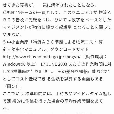
せてきた障害が、 一気に解消されたことになる。
私も開発チームの一員として、このマニュアルが 物流Ａ
ＢＣの普及に先鞭をつけ、ひいては数字を ベースとした
マネジメントが物流に根づく起爆剤 となることを願って
やまない。
※中小企業庁「物流ＡＢＣ準拠による物流コスト 算
定・効率化マニュアル」ダウンロードサイト
http://www.chusho.meti.go.jp/shogyo/ （動作環境：
Windows98 以上） 17 JUNE 2003 あたりの作業時間に対
して?標準時間〞を計測し、 その差分を短縮可能な余地
としてコスト低減でき る金額を試算する画面もある
（図５）。
ここでいう 標準時間には、手待ちやアイドルタイム無し
で連 続的に作業を行った場合の平均作業時間をあて
る。