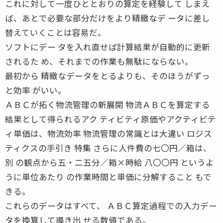
これに対して一度ひととおりの算定を経験して しまえ
ば、あとで必要な部分だけをより精緻なデ ータに差し
替えていくことは容易だ。
ソフトにデー タを入れ直せば計算結果が自動的に更新
されるた め、それまでの作業も無駄にならない。
最初から 精緻なデータをとるよりも、そのほうがずっ
と効率 がいい。
ＡＢＣが拓く物流管理の新展開 物流ＡＢＣを算定する
結果として得られるアク ティビティ原価やアクティビテ
ィ単価は、物流効率 物流管理の常識とは大違い ロジス
ティクスの手引き 特集 さらに人件費の七〇円／箱は、
別 の観点から五・二五分／箱×時給 八〇〇円 というよ
うに単位あたり の作業時間と単価に分解すること もで
きる。
これらのデータはすべて、 ＡＢＣ算定過程での入力デー
タを換算して導き出 せる数値である。