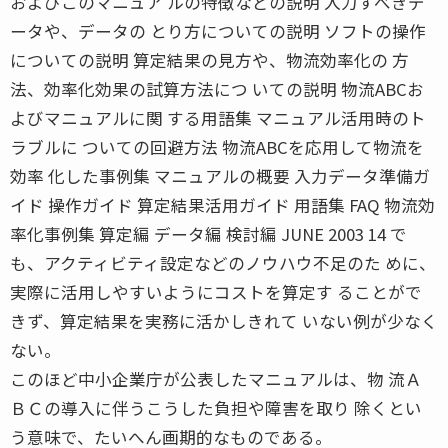
およびこのマニュア ルの特徴などの説明 入力すべきデ
ータや、データの とり方についての説明 ソフトの操作
についての説明 算定結果の見方や、物流効率化の 方
法、効率化効果の試算方法につ いての説明 物流ABCお
よびマニュアルに関 する用語集 マニュアル活用時のト
ラブルに ついての回避方法 物流ABCを応用して物流を
効率 化した事例集 マニュアルの概要 入力データ準備ガ
イド 操作ガイド 算定結果活用ガイド 用語集 FAQ 物流効
率化事例集 算定編 データ編 検討編 JUNE 2003 14 で
も、アクティビティ設定などのノウハウ不足のた めに、
実際に活用しやすいようにコストを算定す ることがで
きず、算定結果を実務に活かしきれて いない例が少なく
ない。
このほど中小企業庁が公表したマニュアルは、物 流Ａ
ＢＣの導入に伴うこうした負担や障害を取り 除くとい
う意味で、たいへん画期的なものである。