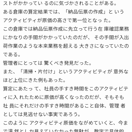
ストがかかってい るのに気づかされることがある。
ある倉庫の算定結果では、「納品伝票の作成」と いう
アクティビティが原価の高さで第一位となっ た。
この倉庫では納品伝票作成に先立って行う在 庫確認業務
にかなりの手間がかかっていたのだが、 その手間が入出
荷作業のような本来業務を超える 大きさになっていたの
である。
管理者にとっては 驚くべき発見だった。
また、「清掃・片付け」というアクティビティが 意外な
ほど上位にきた例もあった。
算定にあたっ て、社員の手すき時間をこのアクティビテ
ィに入 れたために原価が高くなったのだが、そもそも
社 員にそれだけの手すき時間があること自体、管理 者
としては見逃せない事実であろう。
このように アクティビティ原価をながめていくと、今ま
で漠 然としか見えていなかった無駄が、数字で具体的