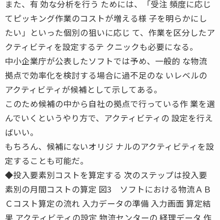
また、有 効な分析を行う ためには、「受注 頻度に応じ
てピッキング作業のコストが増える様 子を明らかにし
たい」といった個別の狙いに応じ て、作業を区分したア
クティビティを設定するテ クニックも必要になる。
中小企業庁が公表したソフトでは予め、一般的 な物流
拠点で効率化を検討する場合に過不足のな いレベルの
アクティビティが候補として示してある。
このため候補の中から自社の拠点で行っている作 業を選
んでいくというやり方で、アクティビティの 設定を行え
ばいい。
もちろん、候補にないオリジ ナルのアクティビティを設
定することも可能だ。
◆投入要素別コストを算定する 次のステップは投入要
素別の月間コストの算定 図3 ソフトにおける物流ＡＢ
Ｃコスト算定の流れ 入力データの準備 入力画面 算定結
果 アクティビティの設定 物流センターの 経理データ 作