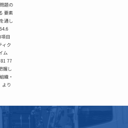
 問題の
る 要素
どを通し
4.6
50項目
ジスティク
イム
 81 77
内で把握し
―組織・
」より