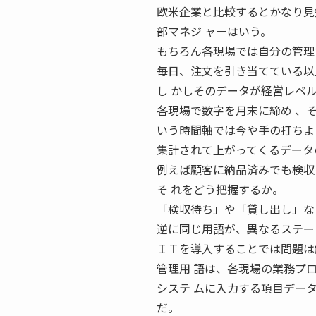
欧米企業と比較するとかなり見
部マネジ ャーはいう。
もちろん各現場では自分の管理
毎日、注文を引き当てている以
し かしそのデータが経営レベ
各現場で数字を月末に締め 、
いう時間軸では今や手の打ちよ
集計されて上がってくるデータ
例えば顧客に納品済みでも検収
そ れをどう把握するか。
「検収待ち」や「貸し出し」な
逆に同じ用語が、異なるステー
ＩＴを導入することでは問題は
管理用 語は、各現場の業務プ
システ ムに入力する項目デー
だ。