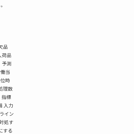
い。
欠品
入荷品
 予測
労働当
単位時
処理数
％） 指標
 入力
トライン
・対処す
にする