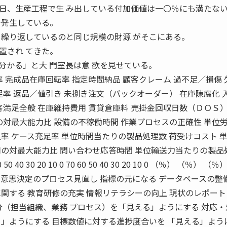
日、生産工程で生 み出している付加価値は一〇％にも満たな
で発生している。
を繰り返しているのと同じ規模の財源 がそこにある。
置され てきた。
分かる」と大 門室長は意 欲を見せている。
率 完成品在庫回転率 指定時間納品 顧客クレーム 過不足／損傷 
足率 返品／値引き 未捌き注文（バックオーダー） 在庫陳腐化 
客満足全般 在庫維持費用 賃貸倉庫料 売掛金回収日数（ＤＯＳ）
の対最大能力比 設備の不稼働時間 作業プロセスの正確性 単位
率 ケース充足率 単位時間当たりの製品処理数 荷受けコスト 
用の対最大能力比 問い合わせ応答時間 単位輸送力当たりの製品
0 60 50 40 30 20 10 0 70 60 50 40 30 20 10 0 （％） （％） （
意思決定のプロセス見直し 指標の元になる データベースの整備
関する 教育研修の充実 情報リテラシーの向上 現状のレポー
分（担当組織、業務 プロセス）を「見える」ようにする 対応
る」ようにする 目標数値に対する進捗度合いを 「見える」よう