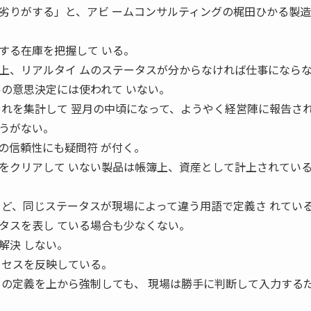
劣りがする」と、アビ ームコンサルティングの梶田ひかる製
する在庫を把握して いる。
上、リアルタイ ムのステータスが分からなければ仕事になら
ルの意思決定には使われて いない。
それを集計して 翌月の中頃になって、ようやく経営陣に報告さ
うがない。
の信頼性にも疑問符 が付く。
をクリアして いない製品は帳簿上、資産として計上されてい
 ど、同じステータスが現場によって違う用語で定義さ れてい
タスを表し ている場合も少なくない。
解決 しない。
ロセスを反映している。
タの定義を上から強制しても、 現場は勝手に判断して入力する