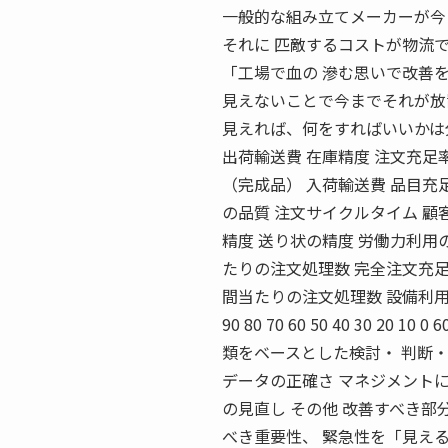
一般的な組み立てメーカーが今
それに 匹敵するコストが物流
「工場で血の 滲む思いで改善
見えないことで今までそれが放
見えれば、何をすればいいかは
出荷輸送費 在庫精度 注文充足
（完成品） 入荷輸送費 品目充
の品質 注文サイクルタイム 顧
精度 送り状の精度 労働力利用
たりの注文処理数 完全注文充足
間当たりの注文処理数 設備利
90 80 70 60 50 40 30 20 10 
類をベースとした検討・ 判断・
データの正確さ マネジメントに
の見直し その他 改善すべき部
べき重要性、 緊急性を「見え