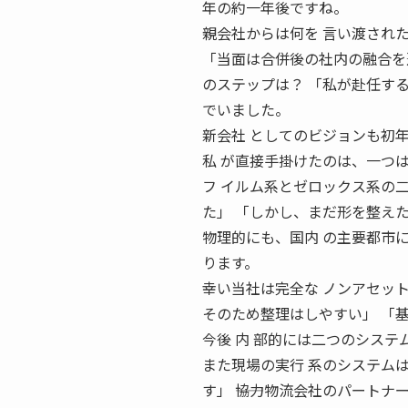
年の約一年後ですね。
親会社からは何を 言い渡され
「当面は合併後の社内の融合を進
のステップは？ 「私が赴任す
でいました。
新会社 としてのビジョンも初
私 が直接手掛けたのは、一つ
フ イルム系とゼロックス系の
た」 「しかし、まだ形を整え
物理的にも、国内 の主要都市
ります。
幸い当社は完全な ノンアセッ
そのため整理はしやすい」 「
今後 内 部的には二つのシス
また現場の実行 系のシステム
す」 ――協力物流会社のパート