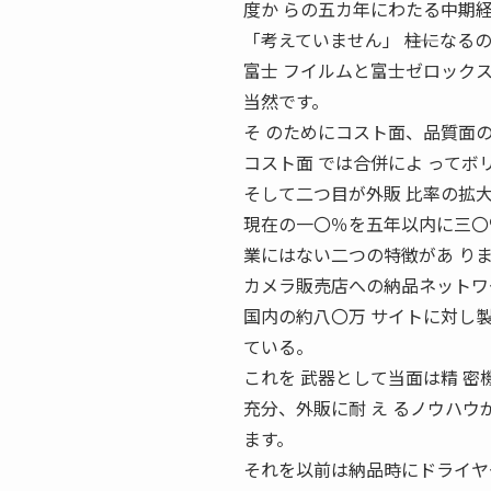
度か らの五カ年にわたる中期経
「考えていません」 ――柱にな
富士 フイルムと富士ゼロック
当然です。
そ のためにコスト面、品質面
コスト面 では合併によ って
そして二つ目が外販 比率の拡
現在の一〇％を五年以内に三〇％
業にはない二つの特徴があ り
カメラ販売店への納品ネットワ
国内の約八〇万 サイトに対し
ている。
これを 武器として当面は精 密
充分、外販に耐 え るノウハウ
ます。
それを以前は納品時にドライヤ