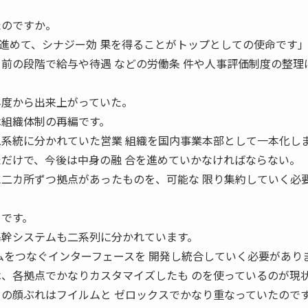
たのですか。
めて、シナジー効 果を得ることがトップとしての使命です」 ―
る前の段階で給与や待遇 などの労働条 件や人事評価制度の整理
年度から出来上がっていた。
は組織体制の再編です。
二系統に分かれていた営業 組織を国内事業本部として一本化し
ただけで、今後は中身の融 合を進めていかなければならない。
に二カ所ずつ拠点があったものを、可能な 限り集約していく必
トです。
基幹システムも二系列に分かれています。
テムをつなぐインターフェースを 開発し統合していく必要があり
は、各拠点でかなりカスタマイズしたも のを使っているのが現
ナーの顔ぶれはフイルムと ゼロックスでかなり重なっていたので