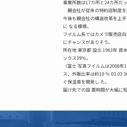
事業所数は17カ所と24カ所だ
親会社が従来の特約店制度を廃
今後も親会社の構造改革を上手
に なる模様。
フイルム系ではカメラ販売店向
にチャンスがありそう。
所在地 東京都 設立 1963年 資
ックス39％。
（富士 写真フイルムは2006年
ス、外販比率は約10 ％ 03.03 30,35
ぐ保温車を開発し た。
届け先での設 置時間が大幅に短