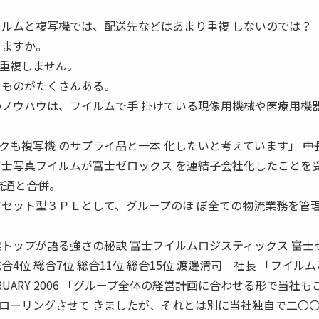
フイルムと複写機では、配送先などはあまり重複 しないのでは？
 ますか。
重複しません。
るものがたくさんある。
のノウハウは、フイルムで手 掛けている現像用機械や医療用機
も複写機 のサプライ品と一本 化したいと考えています」 ――中
富士写真フイルムが富士ゼロックス を連結子会社化したことを
ス流通と合併。
アセット型３ＰＬとして、グループのほ ぼ全ての物流業務を管
トップが語る強さの秘訣 富士フイルムロジスティックス ――富士
4位 総合7位 総合11位 総合15位 渡邊清司 社長 「フイル
BRUARY 2006 「グループ全体の経営計画に合わせる形で当社も
ローリングさせて きましたが、それとは別に当社独自で二〇