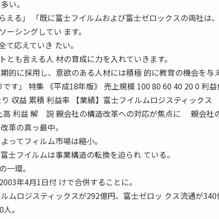
も多い。
らえる」 「既に富士フイルムおよび富士ゼロックスの両社は、
ソーシングしてい ます。
全て応えていき たい。
トとも言える人 材の育成に力を入れていきます。
定期的に採用し、意欲のある人材には積極 的に教育の機会を与
」 特集 《平成18年版》 売上規模 100 80 60 40 20 0 利
当たり 収益 累積 利益率 【業績】富士フイルムロジスティックス
上高 利益 解 説 親会社の構造改革への対応が焦点に 親会社
 改革の真っ最中。
 よってフィルム市場は縮小。
た富士フイルムは事業構造の転換を迫られ ている。
の一環。
003年4月1日付 けで合併することに。
ルムロジスティックスが292億円、富士ゼロッ クス流通が340
40人。