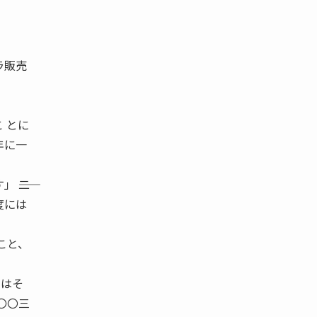
ラ販売
 とに
年に一
――二
度には
こと、
期はそ
〇〇三