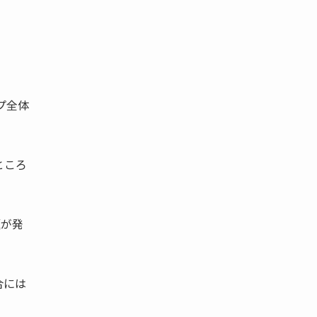
プ全体
ところ
題が発
合には