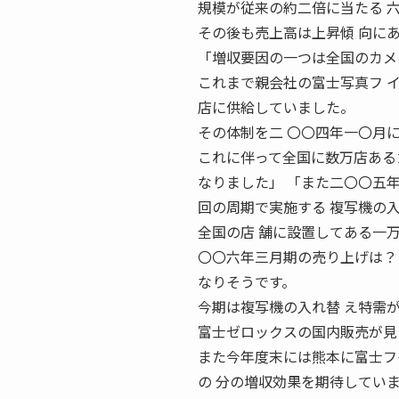
規模が従来の約二倍に当たる 
その後も売上高は上昇傾 向に
「増収要因の一つは全国のカメ
これまで親会社の富士写真フ 
店に供給していました。
その体制を二 〇〇四年一〇月
これに伴って全国に数万店ある
なりました」 「また二〇〇五
回の周期で実施する 複写機の
全国の店 舗に設置してある一万
〇〇六年三月期の売り上げは？
なりそうです。
今期は複写機の入れ替 え特需
富士ゼロックスの国内販売が見
また今年度末には熊本に富士フ
の 分の増収効果を期待していま