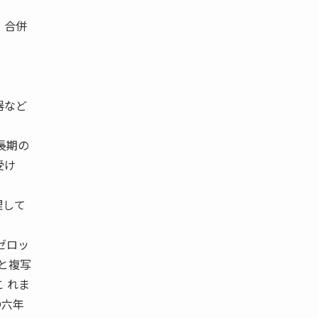
 合併
器など
長期の
受け
理して
ゼロッ
ムと複写
こ れま
〇六年