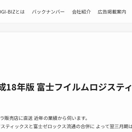
OGI-BIZとは
バックナンバー
会社紹介
広告掲載案内
成18年版 富士フイルムロジステ
国のカメラ販売店に直送 ――近年の業績から伺います。
ジスティックスと富士ゼロックス流通の合併に よって翌三月期