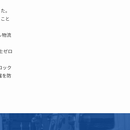
いた。
ること
ル物流
 士ゼロ
ロック
の結露を防