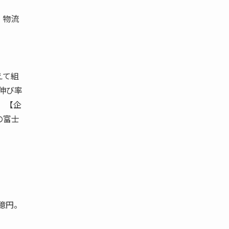
 物流
えて組
益伸び率
 【企
の富士
億円。