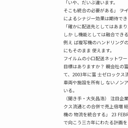
「いや、だいぶ違います。
そこも統合の必要がある」 ――
によるシナジー効果は期待でき
「確かに配送先としてはあまり
しか し機能としては融合でき
例え ば複写機のハンドリング
にもそのまま 使えます。
フイルムの小口配送ネットワーク
目標はありますか？ 親会社の
て、2003年に富 士ゼロック
車両や施設を所有し ないノン
いる。
（聞き手・大矢昌浩） 注目企業
クス流通との合併で売上倍増 総合
機の 物流を統合する」 23 FE
で向こう三カ年にわたる計画を