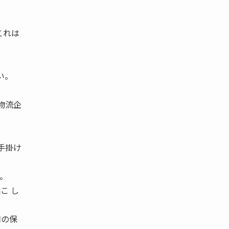
これは
い。
物流企
手掛け
す。
こ し
用の保