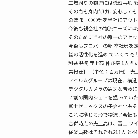
工場周りの物流には機密事項 
その点も身内だけに安心しても
のほぼ一〇〇％を当社にアウト
今後も親会社の物流ニーズには
そのために当社の唯一のアセッ
今後もプロパーの新 卒社員を
織の活性化を進め ていくつ もりです
利益規模 売上高 伸び率 1人
業概要】 （単位：百万円） 売
フイルムグループは現在、構造
デジタルカメラの急速な普及に
７割の国内シェアを握 ってい
富士ゼロックスの子会社化もそ
これに準じる形で物流子会社も2
合併時点の売上高は、富士 フイ
従業員数はそれぞれ211人 と4