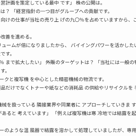
営計画を策定している最中 です」 ――株の公開は。
るのは？ 「経営指針の一つ目がグループへの貢献です。
ス向けの仕事が当社の売り上 げの九〇％を占めていますから、
の改善を進める。
ボリュームが倍になりましたから、 バイイングパワーを活かした
大です。
 まで拡大したい」 ――外販のターゲットは？ 「当社には一般の
ます。
ークと複写機 を中心とした精密機械の物流です。
製品だけでなくトナーや紙などの消耗品 の供給やリサイクルを 
機械を扱っている 隣接業界や同業者に アプローチしていきま 
があると 考えています」 「例えば複写機は寒 冷地では結露を起
ーのような温 風器で結露を溶かして処理していましたが、専