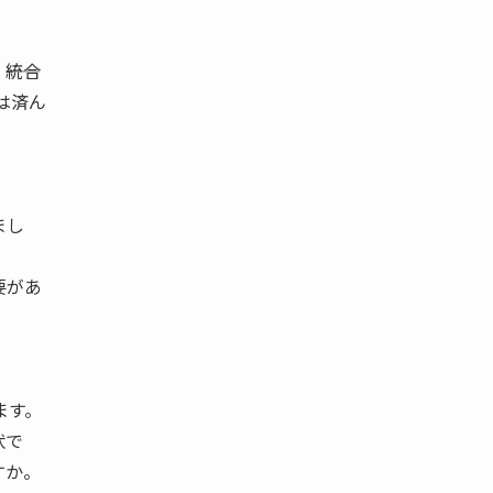
―統合
は済ん
まし
要があ
ます。
状で
すか。