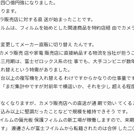
六四〇億円強になりました。
あります。
ラ販売店に対する直 送が始まったことです。
イルムは、フィルムを始めとした関連商品を特約店経 由でカメ
に変更してメーカー直販に切り替え たんです。
カメラ販売 店や家電 販売店に直接納品する物流を当社が担うこ
年三月期は、富士ゼロックス系の仕 事でも、大手コンビニが数
入れ替えという特需がありました。
台以上の複写機を入れ替える わけですからかなりの仕事量です」 
 「まだ集計中ですが対前年で横這いか、それを少し 超える程
がなくなりますが、カメラ販売店への直送が通 期で効い てくる
 込み以上に堅調だったことなどで規模を維持できそう です。
イルムの偏光板 保護フィルムの新工場が稼働しますので、来
す」 ――渡邊さんが富士フイルムから転籍されたのは合併 した二