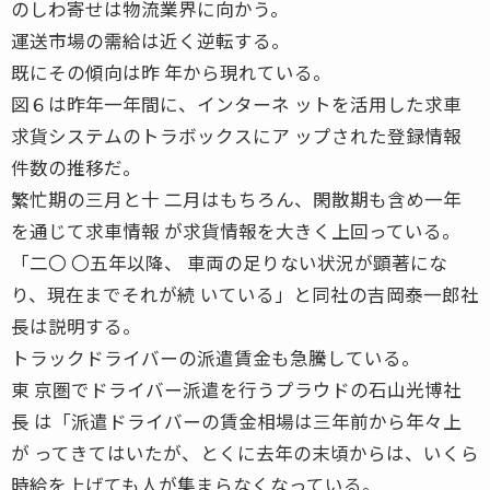
のしわ寄せは物流業界に向かう。
運送市場の需給は近く逆転する。
既にその傾向は昨 年から現れている。
図６は昨年一年間に、インターネ ットを活用した求車
求貨システムのトラボックスにア ップされた登録情報
件数の推移だ。
繁忙期の三月と十 二月はもちろん、閑散期も含め一年
を通じて求車情報 が求貨情報を大きく上回っている。
「二〇 〇五年以降、 車両の足りない状況が顕著にな
り、現在までそれが続 いている」と同社の吉岡泰一郎社
長は説明する。
トラックドライバーの派遣賃金も急騰している。
東 京圏でドライバー派遣を行うプラウドの石山光博社
長 は「派遣ドライバーの賃金相場は三年前から年々上
が ってきてはいたが、とくに去年の末頃からは、いくら
時給を上げても人が集まらなくなっている。