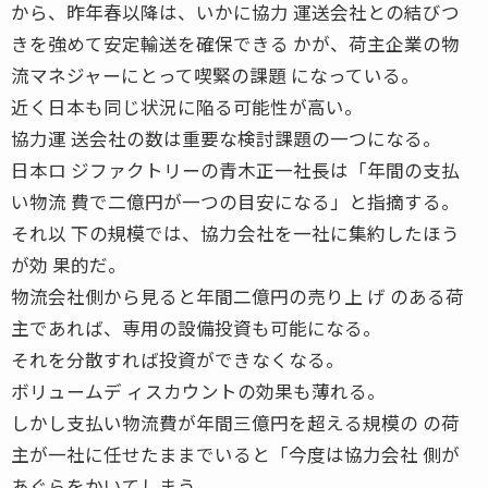
から、昨年春以降は、いかに協力 運送会社との結びつ
きを強めて安定輸送を確保できる かが、荷主企業の物
流マネジャーにとって喫緊の課題 になっている。
近く日本も同じ状況に陥る可能性が高い。
協力運 送会社の数は重要な検討課題の一つになる。
日本ロ ジファクトリーの青木正一社長は「年間の支払
い物流 費で二億円が一つの目安になる」と指摘する。
それ以 下の規模では、協力会社を一社に集約したほう
が効 果的だ。
物流会社側から見ると年間二億円の売り上 げ のある荷
主であれば、専用の設備投資も可能になる。
それを分散すれば投資ができなくなる。
ボリュームデ ィスカウントの効果も薄れる。
しかし支払い物流費が年間三億円を超える規模の の荷
主が一社に任せたままでいると「今度は協力会社 側が
あぐらをかいてしまう。