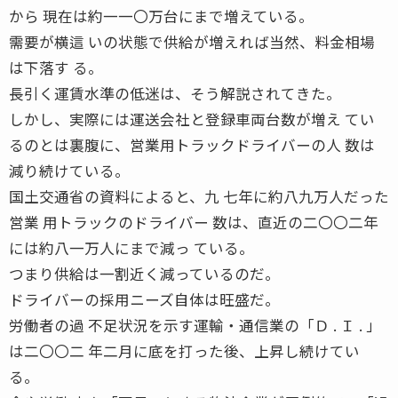
から 現在は約一一〇万台にまで増えている。
需要が横這 いの状態で供給が増えれば当然、料金相場
は下落す る。
長引く運賃水準の低迷は、そう解説されてきた。
しかし、実際には運送会社と登録車両台数が増え てい
るのとは裏腹に、営業用トラックドライバーの人 数は
減り続けている。
国土交通省の資料によると、九 七年に約八九万人だった
営業 用トラックのドライバー 数は、直近の二〇〇二年
には約八一万人にまで減っ ている。
つまり供給は一割近く減っているのだ。
ドライバーの採用ニーズ自体は旺盛だ。
労働者の過 不足状況を示す運輸・通信業の「Ｄ . Ｉ . 」
は二〇〇二 年二月に底を打った後、上昇し続けてい
る。