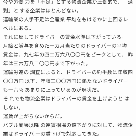
今や労働 力を「不足」とする物流企業が圧倒的で、「過
剰」と する企業はほとんどない。
運輸業の人手不足は全産業 平均をもはるかに上回るレ
ベルにある。
それに反してドライバーの賃金水準は下がっている。
月給と賞与を含めた一カ月当たりのドライバーの平均
賃金は、九七年の四二万六八〇〇円をピークとして、 昨
年は三六万八二〇〇円まで下がった。
運輸労連の 調査によると、ドライバーの約半数は年収四
〇〇万円 以下、年収三〇〇万円に満たないドライバー
も一六％ あまりに上っているのが現状だ。
そ れでも物流企業はドライバーの賃金を上げようと は
しない。
運賃が上がらないからだ。
バブル崩壊以降 の運賃相場の値下がりに対して、物流企
業はドライバ ーの賃下げで対応してきた。