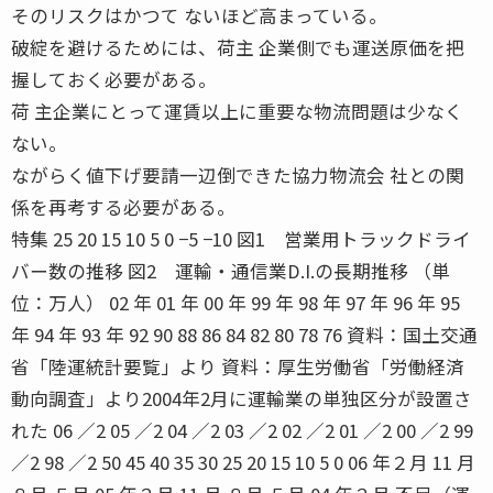
そのリスクはかつて ないほど高まっている。
破綻を避けるためには、荷主 企業側でも運送原価を把
握しておく必要がある。
荷 主企業にとって運賃以上に重要な物流問題は少なく
ない。
ながらく値下げ要請一辺倒できた協力物流会 社との関
係を再考する必要がある。
特集 25 20 15 10 5 0 −5 −10 図1 営業用トラックドライ
バー数の推移 図2 運輸・通信業D.I.の長期推移 （単
位：万人） 02 年 01 年 00 年 99 年 98 年 97 年 96 年 95
年 94 年 93 年 92 90 88 86 84 82 80 78 76 資料：国土交通
省「陸運統計要覧」より 資料：厚生労働省「労働経済
動向調査」より2004年2月に運輸業の単独区分が設置さ
れた 06 ／2 05 ／2 04 ／2 03 ／2 02 ／2 01 ／2 00 ／2 99
／2 98 ／2 50 45 40 35 30 25 20 15 10 5 0 06 年２月 11 月