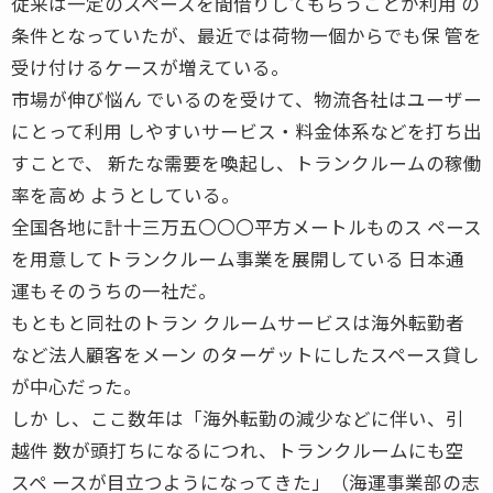
従来は一定のスペースを間借りしてもらうことが利用 の
条件となっていたが、最近では荷物一個からでも保 管を
受け付けるケースが増えている。
市場が伸び悩ん でいるのを受けて、物流各社はユーザー
にとって利用 しやすいサービス・料金体系などを打ち出
すことで、 新たな需要を喚起し、トランクルームの稼働
率を高め ようとしている。
全国各地に計十三万五〇〇〇平方メートルものス ペース
を用意してトランクルーム事業を展開している 日本通
運もそのうちの一社だ。
もともと同社のトラン クルームサービスは海外転勤者
など法人顧客をメーン のターゲットにしたスペース貸し
が中心だった。
しか し、ここ数年は「海外転勤の減少などに伴い、引
越件 数が頭打ちになるにつれ、トランクルームにも空
スペ ースが目立つようになってきた」（海運事業部の志