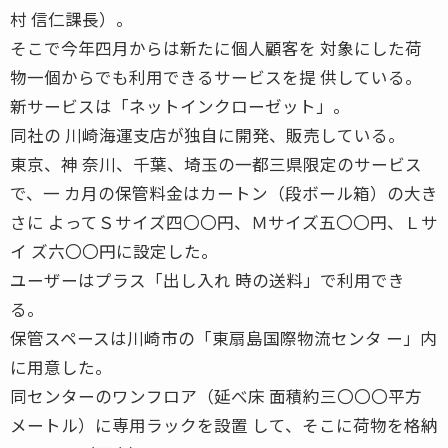
村 信仁課長）。
そこで今年四月からは新たに個人顧客を 対象にした荷
物一個からでも利用できるサービスを提 供している。
新サービスは「ネットインクローゼット」。
同社の 川崎海運支店が独自に開発、販売している。
東京、神 奈川、千葉、埼玉の一都三県限定のサービス
で、一 カ月の保管料金はカートン（段ボール箱）の大き
さに よってＳサイズ四〇〇円、Ｍサイズ五〇〇円、Ｌサ
イ ズ六〇〇円に設定した。
ユーザーはプラス「出し入れ 時の送料」で利用でき
る。
保管スペースは川崎市の「東扇島国際物流センタ ー」内
に用意した。
同センターのワンフロア（延べ床 面積約三〇〇〇平方
メートル）に専用ラックを設置 して、そこに荷物を格納