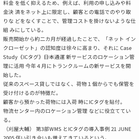
料金 を低く抑えるため、例えば、利用の申し込みや料
金決 済をネット上に限定し、顧客との電話でのやり取
りな どをなくすことで、管理コストを掛けないような仕
組 みにしている。
販売開始から約二カ月が経過したことで、「ネット イン
クローゼット」の認知度は徐々に高まり、それに Case
Study《ICタグ》――日本通運 新サービスのロケーション管
理に活用 今年４月にトランクルームの新サービスを開
始した。
従来のスペース貸しではなく、荷物１個からでも保管を
受け付けるのが特徴だ。
顧客から預かった荷物には入荷 時にICタグを貼付。
物流センター内のロケーション管理 などに役立ててい
る。
（刈屋大輔） 第3部WMS とICタグの導入事例 21 JUNE
2005 伴い引き合いも増えてきているという。