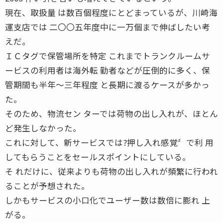
現在、取扱量 は数百個程度にとどまっているが、川崎海
運支店では 二〇〇五年度中に一万個まで伸ばしたい考
えだ。
ＩＣタグで保管場所を特定 これまでトランクルームサ
ービスの利用者は海外転 勤者などが圧倒的に多く、保
管期間も半年〜三年程度 と長期に渡るケースが多かっ
た。
そのため、物流セン ターでは荷物の出し入れが、ほとん
ど発生しなかった。
これに対して、新サービスでは?押し入れ感覚〞で利 用
してもらうことをセールスポイントにしている。
そ れだけに、従来よりも荷物の出し入れが頻繁に行われ
ることが予想された。
しかもサービスの小口化でユーザー数は数倍に膨れ 上
がる。