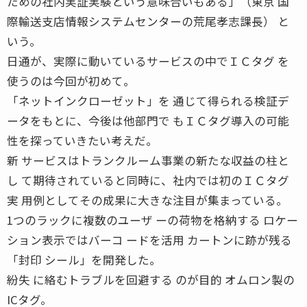
ための社内実証実験という意味合いもある」（東京 国
際輸送支店情報システムセンターの荒尾孝志課長） と
いう。
日通が、実際に動いているサービスの中でＩＣタグ を
使うのは今回が初めて。
「ネットインクローゼット」を 通じて得られる検証デ
ータをもとに、今後は他部門で もＩＣタグ導入の可能
性を探っていきたい考えだ。
新 サービスはトランクルーム事業の新たな収益の柱と
し て期待されていると同時に、社内では初のＩＣタグ
実 用例としてその成果に大きな注目が集まっている。
1つのラックに複数のユーザ ーの荷物を格納する ロケー
ション表示ではバーコ ードを活用 カートンに跡が残る
「封印 シール」を開発した。
紛失 に絡むトラブルを回避する のが目的 オムロン製の
ICタグ。