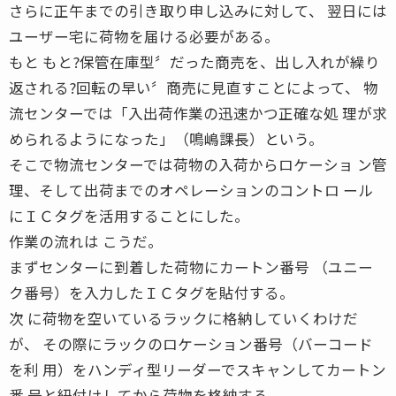
さらに正午までの引き取り申し込みに対して、 翌日には
ユーザー宅に荷物を届ける必要がある。
もと もと?保管在庫型〞だった商売を、出し入れが繰り
返される?回転の早い〞商売に見直すことによって、 物
流センターでは「入出荷作業の迅速かつ正確な処 理が求
められるようになった」（鳴嶋課長）という。
そこで物流センターでは荷物の入荷からロケーショ ン管
理、そして出荷までのオペレーションのコントロ ール
にＩＣタグを活用することにした。
作業の流れは こうだ。
まずセンターに到着した荷物にカートン番号 （ユニー
ク番号）を入力したＩＣタグを貼付する。
次 に荷物を空いているラックに格納していくわけだ
が、 その際にラックのロケーション番号（バーコード
を利 用）をハンディ型リーダーでスキャンしてカートン
番 号と紐付けしてから荷物を格納する。