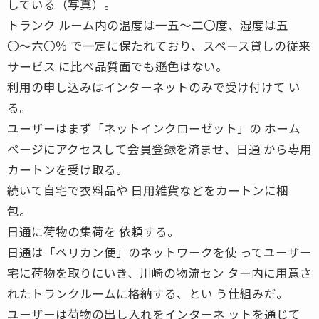
している（写真）。
トランク ルーム内の温度は一五〜二〇度、湿度は五
〇〜六〇％ で一定に保たれており、スペース貸しの従来
サービス に比べ品質面でも遜色はない。
利用の申し込みはインターネットのみで受け付けて い
る。
ユーザーはまず「ネットインクローゼット」の ホーム
ページにアクセスして会員登録を済ませ、日通 から専用
カートンを受け取る。
続いて自宅で衣料品や 日用雑貨などをカートンに梱
包。
日通に荷物の集荷を 依頼する。
日通は「ペリカン便」のネットワークを使 ってユーザー
宅に荷物を取りにいき、川崎の物流セン ター内に用意さ
れたトランクルームに格納する、とい う仕組みだ。
ユーザーは荷物の出し入れをインターネ ットを通じて