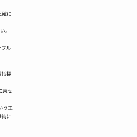
正確に
ない。
ンプル
績指標
に乗せ
いう工
単純に