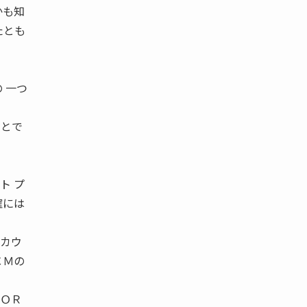
かも知
たとも
 一つ
ことで
ト プ
確には
・カウ
ＳＣＭの
ＣＯＲ