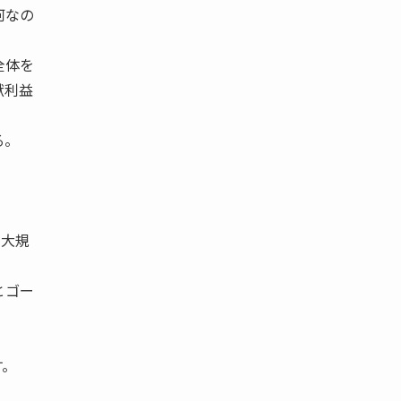
何なの
全体を
献利益
る。
が大規
とゴー
す。