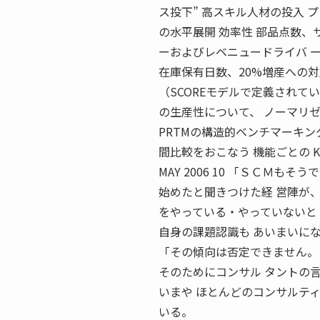
ス投下” 高スキル人材の投入 プ
の水平展開 効率性 部品点数
ーおよびレベニュードライバ 
在庫保有日数、20%増産への
（SCOREモデルで定義されて
の生産性について、 ノーマリ
PRTMの構造的ベンチマーキ
間比較をおこなう 機能ごとの KPIに
MAY 2006 10 「ＳＣＭ
始めたと聞きつけた経 営陣が
をやっている・やっていないと 
自身の課題認識も あいまいに
「その傾向は否定できません。
そのためにコンサル タントの
いまや ほとんどのコンサルテ
いる。