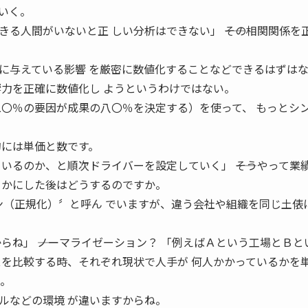
いく。
る人間がいないと正 しい分析はできない」 ――その相関関係を
に与えている影響 を厳密に数値化することなどできるはずは
響力を正確に数値化し ようというわけではない。
二〇％の要因が成果の八〇％を決定する）を使って、 もっとシ
的には単価と数です。
いるのか、と順次ドライバーを設定していく」 ――そうやって業
らかにした後はどうするのですか。
ン（正規化）〞と呼ん でいますが、違う会社や組織を同じ土俵
らね」 ――ノーマライゼーション？ 「例えばＡという工場とＢと
スを比較する時、それぞれ現状で人手が 何人かかっているかを
う。
ルなどの環境 が違いますからね。