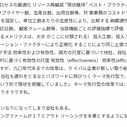
ロセスの最適化 リソース再編成 “現状維持” ベスト・プラクテ
、サプライヤー数、生産台数、出荷台数等、対 象業務のコストド
ーを設定し、単位工数あたりの生産性により、比較する 納期遵
対応日数、 顧客クレーム数等、当該機能ごとの評価指標で評価
いるメトリクスは、大半 がここに分類される） 投入工数、投入
ゼーション・ファクターにより正規化 することにより同じ土俵
ング手法 効率性および有効性、両方の尺度に基づいて他社、自
基づく有効性の尺度 有効性（effectiveness） 効率性(efficie
もそうですが、九〇年代末までの改革は、ラ イバル企業が新しい取り
、当社も遅れをとるなとバズワードに飛びつく テーマ先行型で
いう形で現状を把握していました」 ――テーマ先行型の改革では
なりそうですね。
言いなりになってしまう会社もある。
ィングファームがＩＴとアウト ソーシングを本業とするように