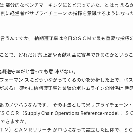
は 部分的なベンチマーキングにとどまっていた、とは言 える
した割に経営者がサプライチェーン の指標を意識するようになっ
言うんですか」 ――納期遵守率は今日のＳＣＭで最も重要な指標の
ことで、どれだけ売 上高や貢献利益に寄与できるのかという
納期遵守率だと言っても意 味がない。
フォーマン スにどうつながってくるのかを分析した上で、ベス
ある」 ――確かに納期遵守率と業績のボトムラインの関係は 明
のノウハウなんです」 ――その手法として米サプライチェーン
Supply Chain Operations Reference-model： 
用できますか。
ＴＭ）とＡＭＲリサーチ が中心になって設立した団体で、Ｓ