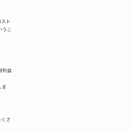
コスト
いうこ
献利益
しま
たくさ