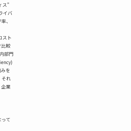
ィス”
ライバ
守率、
コスト
で比較
社内部門
ncy)
組みを
、それ
、企業
なって