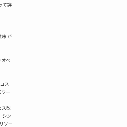
って詳
味 が
でオペ
てコス
ズワー
セス改
ーシン
“リソー