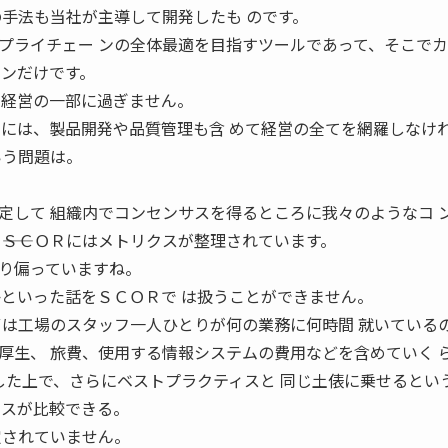
の手法も当社が主導して開発したも のです。
プライチェー ンの全体最適を目指すツールであって、そこで
ーンだけです。
も経営の一部に過ぎません。
むには、製品開発や品質管理も含 めて経営の全てを網羅しなけ
いう問題は。
定して 組織内でコンセンサスを得るところに我々のようなコ 
――ＳＣＯＲにはメトリクスが整理されています。
り偏っていますね。
かといった話をＳＣＯＲで は扱うことができません。
ずは工場のスタッフ一人ひとりが何の業務に何時間 就いている
厚生、 旅費、使用する情報システムの費用などを含めていく 
 した上で、さらにベストプラクティスと 同じ土俵に乗せるとい
ンスが比較できる。
定されていません。