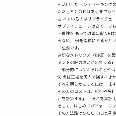
を活用した ベンチマーキング
ただしＳＣＯＲはあくまでもサ
さ れているのはサプライチェ
サプライチェ ーンはあくまで
一貫性を もって改革に取り組
らない」 ――何を指標にするかと
「重要です。
適切なメトリクス（指標）を設
タントの腕の違いが出てくる」 
「部分的には使えるけれどやは
例 えば工場を何人で回すべき
それを明らかにするには、 ま
その人のコストは、給料や福利
かを計算する」 「それを集計
をして、はじめてパフォ ーマ
その方法論はＳＣＯＲには規 