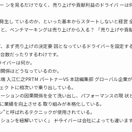
ー ンを見るだけでなく、売り上げや貢献利益のドライバ ーは
発生し ているのか、といった基本からスタートしないと経営 
すると、ベンチマーキングは売り上げから入る？ 「売り上げや貢
ば、まず売り上げの決定要 因となっているドライバーを設定す
産台数だったりするわけです。
ライバーは何か。
関関係はどうなっているのか。
端 入江仁之PRTM パートナーVS 本誌編集部 グローバル企業
ェク トに相次いで乗り出している。
レーションの因果関係を全て洗い出し、パフォーマンスの現 状
に業績を向上させる 取り組みが本格化している。
 ン”と呼ばれるテクニックが使用されている。
オペレーションを紐解いていく」 ――ドライバーは会社によっても違いま