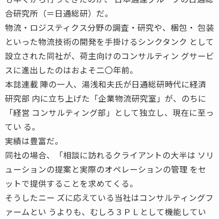
合研究所（＝日通総研）だ。
物流・ロジスティクス分野の調査・研究や、梱包・ 包装
といった物流技術の開発を手掛けるシンクタンク として
設立された同社が、荷主向けのコンサルティン グサービ
スに進出したのはおよそ二〇年前。
本誌連載 陣の一人、湯浅和夫氏が日通総研時代に経済
研究部 内に立ち上げた「企業物流研究室」が、のちに
「経営 コンサルティング部」として独立し、現在に至っ
てい る。
実績は豊富だ。
同社の場合、「相談に訪れるクライアントの大半は ソリ
ューションの提案と実際のオペレーションの管理 をセ
ットで提供することを求めてくる。
そうしたニー ズに応えている当社はコンサルティングフ
ァームとい うよりも、むしろ３ＰＬとして機能してい