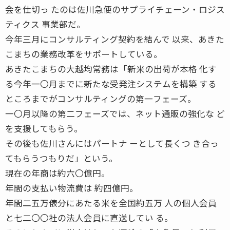
会を仕切っ たのは佐川急便のサプライチェーン・ロジス
ティクス 事業部だ。
今年三月にコンサルティング契約を結んで 以来、あきた
こまちの業務改革をサポートしている。
あきたこまちの大越均常務は「新米の出荷が本格 化す
る今年一〇月までに新たな受発注システムを構築 する
ところまでがコンサルティングの第一フェーズ。
一〇月以降の第二フェーズでは、ネット通販の強化な ど
を支援してもらう。
その後も佐川さんにはパートナ ーとして長くつ き合っ
てもらうつもりだ」という。
現在の年商は約六〇億円。
年間の支払い物流費は 約四億円。
年間二五万俵分にあたる米を全国約五万 人の個人会員
と七二〇〇社の法人会員に直送してい る。