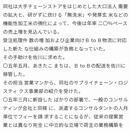
同社は大手チェーンストアをはじめとした大口法人 需要
の拡大と、研がずに炊ける「無洗米」や発芽玄 米などの
機能性加工米の強化によって、今後は年率 二〇％ペース
の売上増を見込んでいる。
受注処理件 数の増 加および企業向けＢ to Ｂ物流に対応
した新た な仕組みの構築が急務となっていた。
その手助けを佐川に求めた。
〇五年五月、あきたこ まちは、Ｂ to Ｂの配送を佐川に
移管した。
その担当 営業マンから、同社のサプライチェーン・ロジ
スティ クス事業部の紹介を受けた。
〇五年三月に新設した ばかりの部署で、一般のコンサル
ティング会社と同様 に、派遣するコンサルタントの人月
単位でフィーを請 求することになるが、従来の提案営
業とは異なり完全 に中立的な立場で荷主の業務構築を