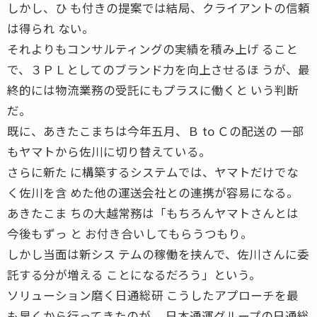
しかし、ひ も付きの提案では結局、クライアントの信頼
は得られ ない。
それよりもコンサルティングの実績を積み上げ ること
で、３ＰＬとしてのブランド力を向上させるほ うが、最
終的には物流業務の受託にもプラスに働くと いう判断
だ。
既に、あきたこまちは今年五月、Ｂ to Ｃの配送の 一部
もヤマトから佐川に切り替えている。
さらに新た に構築するシステムでは、ヤマトだけでな
く佐川を含 めた他の運送会社との連携が容易になる。
あきたこま ちの大越常務は「もちろんヤマトさんとは
今後もずっ と お付き合いしてもらうつもり。
しかし当面は新シス テムの稼働を挟んで、佐川さんに委
託する分が増える ことになるだろう」という。
ソリューション磨く日通総研 こうしたアプローチを最
も早くから行ってきたのが、 日本通運グループの日通総