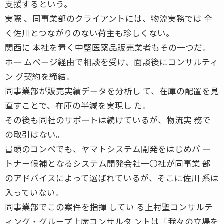
支援するという。
実際 、同事業部のクライアントには、物流実務では 全
く佐川とつながりのない荷主も珍しくない。
関西に 本社を置く中堅医薬品販売業者もその一つだ。
ホー ムページ経由で相談を受け、面談後にコンサルティ
ン グ契約を締結。
同事業部が販売実績データを分析し て、在庫の配置を見
直すことで、在庫の半減を実現し た。
その後も同社のサポートは続けているが、物流実 務で
の取引はない。
冒頭のコンペでも、ヤマトシステム開発をはじめパ ー
トナー候補となるシステム開発会社一〇社が同事業 部
のアドバイスによって選ばれているが、そこに佐川 系は
入っていない。
同事業部でこの案件を指揮 してい る上村聖コンサルテ
ィング・グループ上席コンサルタ ントは「我々の立場を