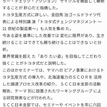
ゥー・チェック・アクション） サイクルを徹底して継続
することが 肝心だと指摘した。
トヨタ生産方式に詳しい、金田秀 治ゴールドライツ代
表による特別講 演「トヨタ式チェンジマネジメント 〜
21 世紀の製造業〜」も人気を集め た。
今ある姿を基準にした改善では 変化に限界があり、生き
続けること はできても勝ち続けることはできな いと分
析。
業界常識を超え た「あり たい姿」を目指してこだわり
抜くこ とがトヨタ式だと説明した。
このほかセミナーでは、ヤマハの ピアノ事業におけるト
ヨタ生産方式 の導入や、北海道電力のＳＣＯＲを 活用
した調達プロセス改革の紹介、 ＳＣＣ日本支部の活動
報告、テーマ 別に設置されたワーキンググループ によ
る研究発表などが行われた。
ＳＣＣ日本支部では、セミナーや イベントを年に六回