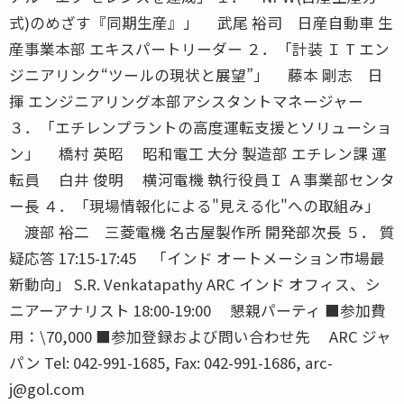
式)のめざす『同期生産』」 武尾 裕司 日産自動車 生
産事業本部 エキスパートリーダー ２．「計装 Ｉ T エン
ジニアリンク“ツールの現状と展望”」 藤本 剛志 日
揮 エンジニアリング本部アシスタントマネージャー
３．「エチレンプラントの高度運転支援とソリューショ
ン」 橋村 英昭 昭和電工 大分 製造部 エチレン課 運
転員 白井 俊明 横河電機 執行役員Ｉ Ａ事業部センタ
ー長 ４．「現場情報化による"見える化"への取組み」
渡部 裕二 三菱電機 名古屋製作所 開発部次長 ５． 質
疑応答 17:15-17:45 「インド オートメーション市場最
新動向」 S.R. Venkatapathy ARC インド オフィス、シ
ニアーアナリスト 18:00-19:00 懇親パーティ ■参加費
用：\70,000 ■参加登録および問い合わせ先 ARC ジャ
パン Tel: 042-991-1685, Fax: 042-991-1686, arc-
j@gol.com