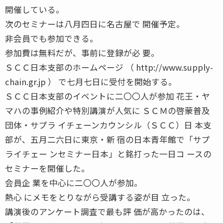
開催している。
次のセミナーは八月四日に名古屋で 開催予定。
非会員でも参加できる。
参加費は無料だが、事前に登録が必 要。
ＳＣＣ日本支部のホームページ （ http://www.supply-
chain.gr.jp ） で七月七日に受付を開始する。
ＳＣＣ日本支部のイベントに二〇〇人が参加 花王・ヤ
マハの事例紹介や特別講演が人気に ＳＣＭの啓蒙普及
団体・サプラ イチェーンカウンシル（ＳＣＣ）日 本支
部が、五月二六日に東京・新 宿の日本青年館で「サプ
ライチェー ンセミナー日本」と銘打った一日コ ースの
セミナーを開催した。
会員企 業を中心に二〇〇人が参加。
熱心 にメモをとりながら受講する姿が目 立った。
講演後のアンケート調査で最も評 価が高かったのは、