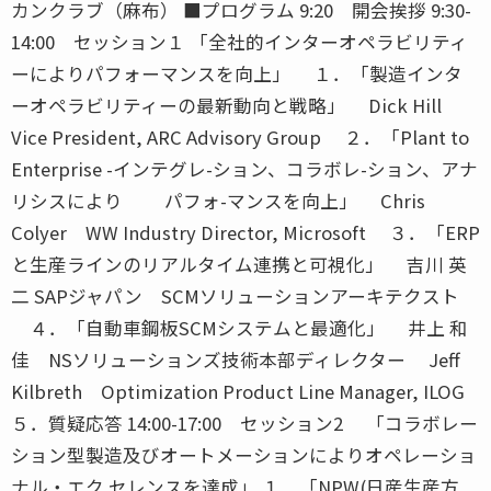
カンクラブ（麻布） ■プログラム 9:20 開会挨拶 9:30-
14:00 セッション１ 「全社的インターオペラビリティ
ーによりパフォーマンスを向上」 １．「製造インタ
ーオペラビリティーの最新動向と戦略」 Dick Hill
Vice President, ARC Advisory Group ２．「Plant to
Enterprise -インテグレ-ション、コラボレ-ション、アナ
リシスにより パフォ-マンスを向上」 Chris
Colyer WW Industry Director, Microsoft ３．「ERP
と生産ラインのリアルタイム連携と可視化」 吉川 英
二 SAPジャパン SCMソリューションアーキテクスト
４．「自動車鋼板SCMシステムと最適化」 井上 和
佳 NSソリューションズ技術本部ディレクター Jeff
Kilbreth Optimization Product Line Manager, ILOG
５．質疑応答 14:00-17:00 セッション2 「コラボレー
ション型製造及びオートメーションによりオペレーショ
ナル・エク セレンスを達成」 １．「NPW(日産生産方