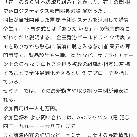
「花王のＳＣＭ への取り組み」と題した、花王の関 根
史麿ロジスティクス部門部長の講 演だった。
同社が自社開発した需要 予測システムを活用して購買
や生産、 トヨタ式とは「ありた い姿」への徹底的なこ
だわりだと説明する、 金田秀治ゴールドライ ツ代表 メ
モを取りながら熱心に 講演に聴き入る参加者 業界の専
門用語で、製品設計や生産、物 流など、サプライチェー
ン上の様々な プロセスを担う複数の組織が相互に連 携
することで全体最適化を図るという アプローチを指し
ている。
セミナーでは、 その最新動向や取り組み事例が発表さ
れる。
参加費用は一人七万円。
参加登録お よび問い合わせは、ARCジャパン（電 話〇
四二―九九一―一六八五）まで。
また講演内容の詳細など、セミナーに 関する最新情報は