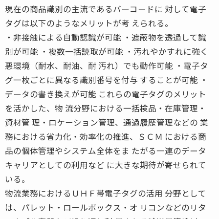
現在の商品識別の主流であるバーコードに 対して電子
タグは以下のようなメリットが考 えられる。
・非接触による自動認識が可能 ・遮蔽物を透過して識
別が可能 ・複数一括読取が可能 ・汚れやかすれに強く
悪環境（耐水、耐油、耐 汚れ）でも動作可能 ・電子タ
グ一枚ごとに異なる識別番号を付与 することが可能 ・
データの書き換えが可能 これらの電子タグのメリット
を活かした、物 流分野における一括検品・在庫管理・
資材管 理・ロケーション管理、通過履歴管理などの 業
務における省力化・効率化の推進、ＳＣＭ における商
品の個体管理やシステム全体をま たがる一連のデータ
キャリアとしての利用など に大きな期待が寄せられて
いる。
物流業務におけるＵＨＦ帯電子タグの活用 分野として
は、パレット・ロールボックス・オ リコンなどのリタ