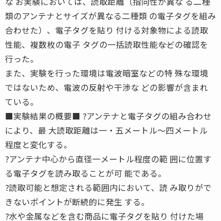
な お実験においては、読取距離（指向性が異な る二種
類のアンテナとサイズが異なる二種類 の電子タグを組み
合わせた）、電子タグを貼り 付ける対象物による読取
性能、複数枚の電子 タグの一括読取性能――などの確認を
行った。
また、実験を行った環境は電波暗室などの特 殊な環境
ではないため、電波の反射や干渉な どの影響が含まれ
ている。
■実験結果の概要■ ?アンテナと電子タグの組み合わせ
により、最 大読取距離は一・五メートル〜四メートル
程度と変化する。
?アンテナ中心から直径一メートル程度の範 囲に位置す
る電子タグを読み取ることが可 能である。
?読取可能と想定される範囲内において、読 み取りがで
きないポイントが断続的に発生 する。
?水や金属などを含む商品に電子タグを貼り 付けた場