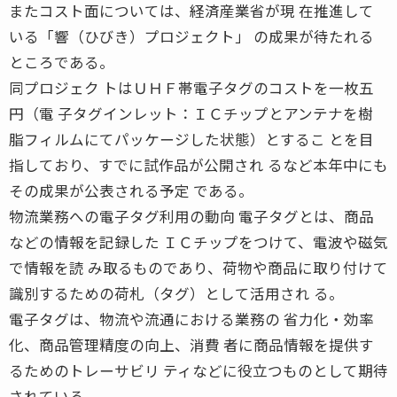
またコスト面については、経済産業省が現 在推進して
いる「響（ひびき）プロジェクト」 の成果が待たれる
ところである。
同プロジェク トはＵＨＦ帯電子タグのコストを一枚五
円（電 子タグインレット：ＩＣチップとアンテナを樹
脂フィルムにてパッケージした状態）とするこ とを目
指しており、すでに試作品が公開され るなど本年中にも
その成果が公表される予定 である。
物流業務への電子タグ利用の動向 電子タグとは、商品
などの情報を記録した ＩＣチップをつけて、電波や磁気
で情報を読 み取るものであり、荷物や商品に取り付けて
識別するための荷札（タグ）として活用され る。
電子タグは、物流や流通における業務の 省力化・効率
化、商品管理精度の向上、消費 者に商品情報を提供す
るためのトレーサビリ ティなどに役立つものとして期待
されている。