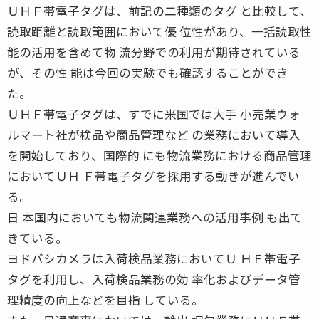
ＵＨＦ帯電子タグは、前記の二種類のタグ と比較して、
読取距離と読取範囲において優 位性があり、一括読取性
能の活用を含めて物 流分野での利用が期待されている
が、その性 能は今回の実験でも確認することができ
た。
ＵＨＦ帯電子タグは、すでに米国では大手 小売業ウォ
ルマート社が検品や商品管理など の業務において導入
を開始しており、国際的 にも物流業務における商品管理
においてＵＨ Ｆ帯電子タグを採用する動きが進んでい
る。
日 本国内においても物流関連業務への活用事例 も出て
きている。
ヨドバシカメラは入荷検品業務においてＵ ＨＦ帯電子
タグを利用し、入荷検品業務の効 率化およびデータ管
理精度の向上などを目指 している。