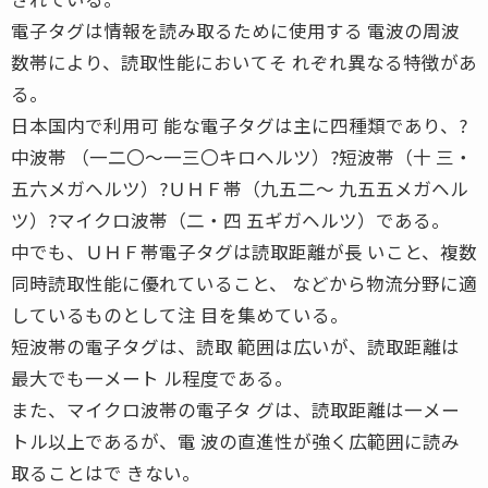
電子タグは情報を読み取るために使用する 電波の周波
数帯により、読取性能においてそ れぞれ異なる特徴があ
る。
日本国内で利用可 能な電子タグは主に四種類であり、?
中波帯 （一二〇〜一三〇キロヘルツ）?短波帯（十 三・
五六メガヘルツ）?ＵＨＦ帯（九五二〜 九五五メガヘル
ツ）?マイクロ波帯（二・四 五ギガヘルツ）である。
中でも、ＵＨＦ帯電子タグは読取距離が長 いこと、複数
同時読取性能に優れていること、 などから物流分野に適
しているものとして注 目を集めている。
短波帯の電子タグは、読取 範囲は広いが、読取距離は
最大でも一メート ル程度である。
また、マイクロ波帯の電子タ グは、読取距離は一メー
トル以上であるが、電 波の直進性が強く広範囲に読み
取ることはで きない。