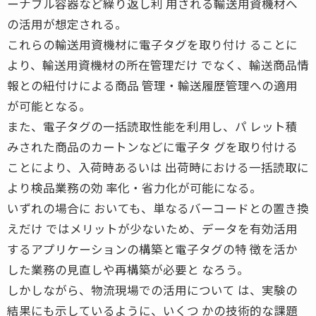
ーナブル容器など繰り返し利 用される輸送用資機材へ
の活用が想定される。
これらの輸送用資機材に電子タグを取り付け ることに
より、輸送用資機材の所在管理だけ でなく、輸送商品情
報との紐付けによる商品 管理・輸送履歴管理への適用
が可能となる。
また、電子タグの一括読取性能を利用し、パ レット積
みされた商品のカートンなどに電子タ グを取り付ける
ことにより、入荷時あるいは 出荷時における一括読取に
より検品業務の効 率化・省力化が可能になる。
いずれの場合に おいても、単なるバーコードとの置き換
えだけ ではメリットが少ないため、データを有効活用
するアプリケーションの構築と電子タグの特 徴を活か
した業務の見直しや再構築が必要と なろう。
しかしながら、物流現場での活用について は、実験の
結果にも示しているように、いくつ かの技術的な課題