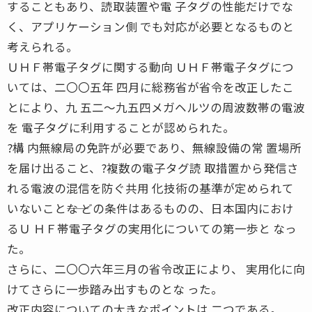
することもあり、読取装置や電 子タグの性能だけでな
く、アプリケーション側 でも対応が必要となるものと
考えられる。
ＵＨＦ帯電子タグに関する動向 ＵＨＦ帯電子タグにつ
いては、二〇〇五年 四月に総務省が省令を改正したこ
とにより、九 五二〜九五四メガヘルツの周波数帯の電波
を 電子タグに利用することが認められた。
?構 内無線局の免許が必要であり、無線設備の常 置場所
を届け出ること、?複数の電子タグ読 取措置から発信さ
れる電波の混信を防ぐ共用 化技術の基準が定められて
いないこと――な どの条件はあるものの、日本国内におけ
るＵ ＨＦ帯電子タグの実用化についての第一歩と なっ
た。
さらに、二〇〇六年三月の省令改正により、 実用化に向
けてさらに一歩踏み出すものとな った。
改正内容についての大きなポイントは 二つである。