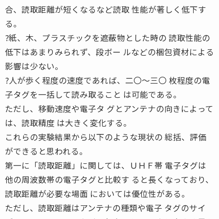
合、読取距離が短くなるなど読取 性能が著しく低下す
る。
?紙、木、プラスチックを遮蔽物とした時の 読取性能の
低下はあまりみられず、段ボー ルなどの梱包資材による
影響は少ない。
?人が歩く程度の速度であれば、二〇〜三〇 枚程度の電
子タグを一括して読み取ること は可能である。
ただし、移動速度や電子タ グとアンテナの向きによって
は、読取精度 は大きく変化する。
これらの実験結果から以下のような現状の 総括、評価
ができると思われる。
第一に「読取距離」に関しては、ＵＨＦ帯 電子タグは
他の周波数帯の電子タグと比較す ると長くなっており、
読取距離が必要な場面 においては優位性がある。
ただし、読取距離はアンテナの種類や電子 タグのサイ