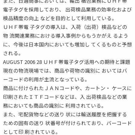
また、日通商事においては、輸出 梱包業務にＵＨＦ帯
電子タグを採用しており、 出荷検品業務の効率化および
検品精度の向上 などを目的として利用している。
ＵＨＦ帯電 子タグの導入は、入荷（出荷）検品などの
物 流関連業務における導入事例からもうかがえ るよう
に、今後は日本国内においても増加し てくるものと予想
される。
AUGUST 2006 28 ＵＨＦ帯電子タグ活用への期待と課題
現在の物流現場では、商品や荷物の識別に おいてはバ
ーコードの利用が主流となっている。
商品に付けられたＪＡＮコードや、カートン・ ケースに
印刷されたＩＴＦコードなどは、入 出荷検品などの業
務においても商品の識別に 利用されている。
また、宅配貨物などの送り 状には輸送履歴を把握する
ための固有の送り 状番号が付けられており、バーコード
として印 刷されている。