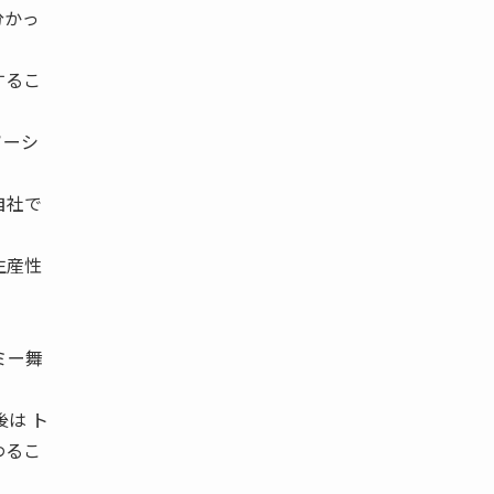
分かっ
するこ
ソーシ
自社で
生産性
ミー舞
後は ト
わるこ