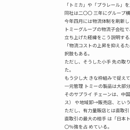
「トミカ」や「プラレール」を
同社は二〇〇 三年にグループ
今年四月には物流体制を刷新し
トミーグループの物流子会社で
立ち上げた経緯をこう説明する
「物流コストの上昇を抑えるた
択肢もある。
ただし、そうした小手 先の取
た。
もう少し大 きな枠組みで捉え
一元管理 トミーの製品は大部
そのサプライ チェーンは、中
ス） や地域卸→販売店、とい
ただし、有力量販店とは直取引
直取引の最大の相手 は「日本
〇％強を占 めている。