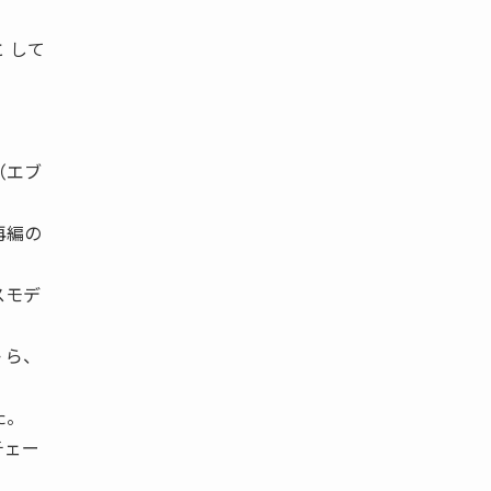
 して
（エブ
再編の
スモデ
 ら、
た。
チェー