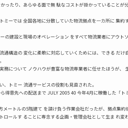
なかったり、あらゆる面で無 駄なコストが掛かっていることが
トミーでは 全国各地に分散していた物流拠点を一カ所に 集約
ターの建設と現場のオペレーション をすべて物流業者にアウト
流通構造の 変化に柔軟に対応していくためには、できる だけ
。
実務について ノウハウが豊富な物流専業者に任せたほうが、 
い、トミー 流通サービスの役割も見直された。
得意先への配送まで JULY 2005 40 今年4月に稼働した「ト
平方メートルの5階建て を請け負う作業会社だったが、拠点集約
トロールす ることに専念する企画・管理会社として生ま れ変