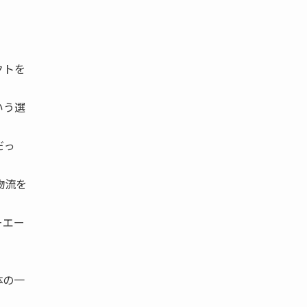
クトを
いう選
だっ
物流を
ーエー
体の一