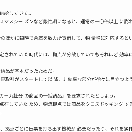
供給して きた。
スマスシー ズンなど繁忙期になると、通常の一〇倍以上 に膨
所のほかに臨時で倉庫を数カ所賃借して、物 量増に対応すると
定されてい た時代には、拠点が分散していてもそれほど 効率
括納品が基本だったためだ。
で直取引がスタートして以 降、非効率な部分が徐々に目立つよ
カー九社分 の商品の一括納品」を要求されたとしよう。
点在していた ため、物流拠点では商品をクロスドッキング す
。
と、拠点ごとに伝票を打ち出す機械が 必要だったり、それを操