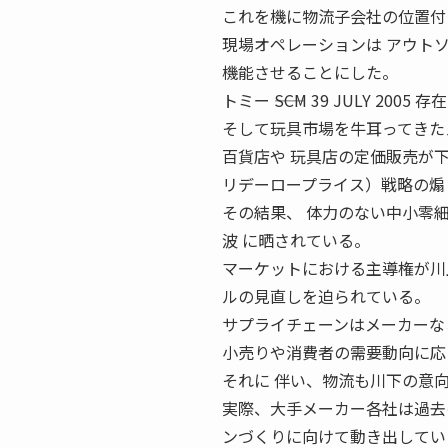
これを機に物流子会社の位置付
現場オペレーションは アウト
機能させることにした。
トミー ――SCM 39 JULY 2
そして玩具市場を牛耳ってきた
百貨店や 玩具店の定価販売が
リデーロープライス）戦略の煽
その結果、 体力のない中小零
波 に晒されている。
マーケットにおける主導権が川
ルの見直しを迫られている。
サプライチェーンはメーカーな
小売りや消費者の需要動向に応
それに 伴い、物流も川下の意
実際、大手メーカー各社は過去
ンづくりに向けて動き出してい