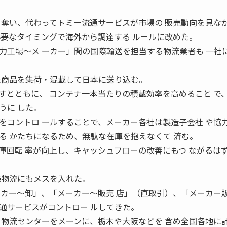
 奪い、代わってトミー流通サービスが市場の 販売動向を見な
必要なタイミングで海外から調達する ルールに改めた。
力工場〜メ ーカー」間の国際輸送を担当する物流業者も 一社
た商品を集荷・混載して日本に送り込む。
すとともに、 コンテナ一本当たりの積載効率を高めること で
うに した。
をコントロ ールすることで、メーカー各社は製造子会社 や協
る かたちになるため、無駄な在庫を抱えなくて 済む。
庫回転 率が向上し、キャッシュフローの改善にもつ ながるは
売物流にもメスを入れた。
ーカー〜卸」、「メーカー〜販売 店」（直取引）、「メーカー
通サービスがコントロー ルしてきた。
 物流センターをメーンに、栃木や大阪などを 含め全国各地に