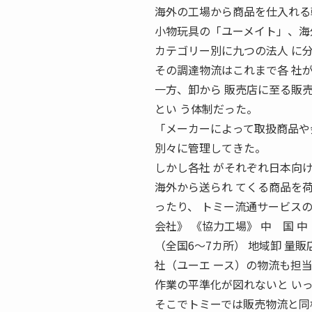
海外の工場から商品を仕入れる
小物玩具の「ユーメイト」、海
カテゴリー別に九つの法人 に
その調達物流はこれまで各 社
一方、卸から 販売店に至る販
とい う体制だった。
「メーカーによって取扱商品や
別々に管理してきた。
しかし各社 がそれぞれ日本向
海外から送られ てくる商品を
ったり、 トミー流通サービスの
会社》 《協力工場》 中 国 中 
（全国6〜7カ所） 地域卸 量販
社（ユーエ ース）の物流も担当
作業の平準化が図れないと い
そこでトミーでは販売物流と同