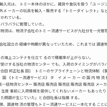
輸入元は、 トミー本体のほかに、雑貨や食玩を扱う「ユ ージ
外メ ーカーの玩具を輸入・販売する「トミーダイ レクト」な
分かれている。
がバラバラに管理していた。
売物流は、物流子会社のトミ ー流通サービスが九社分を一元管
会社設立の 経緯や時期が異なっていたため、これまでは 調達
けの海上コンテナを仕立て るので積載率が上がらない。
荷受けする当社の物流センター でも、入荷のタイミングがバラ
合田 邦正社長 図1 トミーのサプライチェーンと物流体制 《
国 《トミー流通サービス》 タ イ メ ー カ ー の 国 内 物 流 
店一括物流センター 販売店 販売店 販売店 販売店 販売店 メー
 生産 事前に入荷情報を提供してくれないメーカー もあったり
った問題が生じていた」と合田社長は指摘 する。
様、調達物 流の管理もトミー流通サービスに一本化する こと