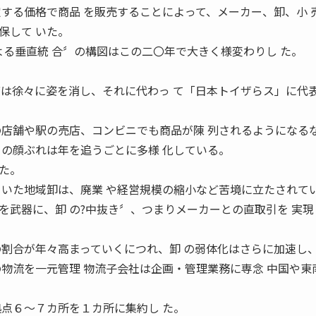
定する価格で商品 を販売することによって、メーカー、卸、小 
保して いた。
よる垂直統 合〞の構図はこの二〇年で大きく様変わりし た。
店は徐々に姿を消し、それに代わっ て「日本トイザらス」に代
の店舗や駅の売店、コンビニでも商品が陳 列されるようになる
ちの顔ぶれは年を追うごとに多様 化している。
た。
ていた地域卸は、廃業 や経営規模の縮小など苦境に立たされて
を武器に、卸 の?中抜き〞、つまりメーカーとの直取引を 実現
の割合が年々高まっていくにつれ、卸 の弱体化はさらに加速し
の物流を一元管理 物流子会社は企画・管理業務に専念 中国や東
拠点６〜７カ所を１カ所に集約し た。