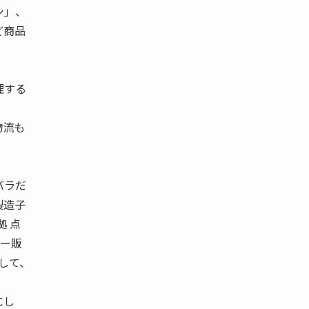
ン」、
ど商品
理する
物流も
バラだ
製造子
拠 点
カー販
して、
にし