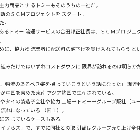
主力商品とす るトミーもそのうちの一社だ。
横断のＳＣＭプロジェクトを スタート。
た。
あるトミー 流通サービスの合田邦正社長は、ＳＣＭプロ ジェ
。
めに、協力物 流業者に配送料の値下げを受け入れてもらう と
り組みだけではいずれコストダウンに 限界が訪れるのは明らか
て、物流のあるべき姿を探 っていこうという話になった」 調達
分が中国を含めた東南 アジア諸国で生産されている。
国やタイの製造子会社や協力 工場→トミー→グループ販社（ユ
う流れになっている （図１）。
に応 じているケースもある。
トイザらス」で、すでに同社との取 引額はグループ売り上げ全