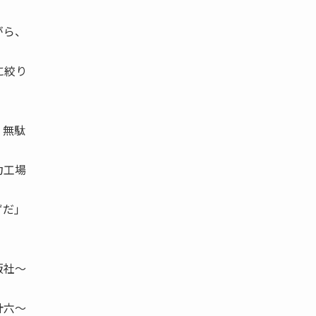
がら、
に絞り
、無駄
力工場
ずだ」
販社〜
計六〜