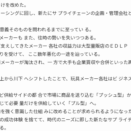
 けを改めた。
ソーシングに回し、新たにサ プライチェーンの企画・管理会社と
005 存在意義そのものを問われるまでに至ってい る。
メーカーも また、往時の勢いを失いつつある。
下支えしてきたメーカー 各社の収益力は大型量販店のＥＤＬＰ
りを受けて、 ここ数年悪化の一途を辿っている。
細メーカーが淘汰され、一 方で大手も企業買収や合併といった
上から川下 へシフトしたことで、玩具メーカー各社はビ ジネ
ど供給サイドの都 合で市場に商品を送り込む「プッシュ型」か
じて必要 量だけを供給していく「プル型」へ。
向を強く意識した仕組 みに改めることが求められるようになっ
の成功体験 を捨てて、時代のニーズに即した新たなサプ ライ
る。