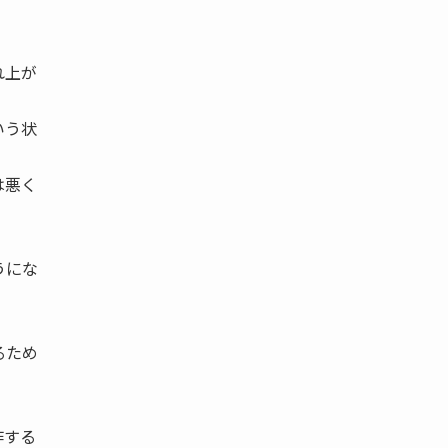
れ上が
いう状
は悪く
うにな
るため
作する