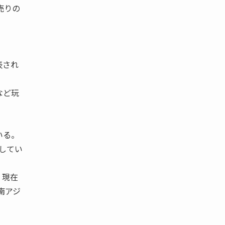
売りの
表され
など玩
いる。
してい
、現在
南アジ