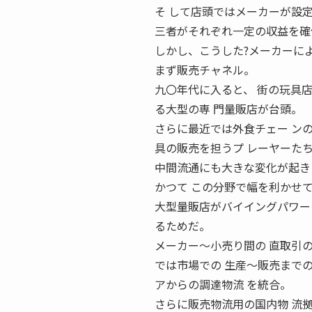
そ して店頭ではメーカーが設
三者がそれぞれ一定の収益を確
しかし、こうした?メーカーに
まず販売チャネル。
九〇年代に入ると、 街の玩具
る大型の専 門量販店が台頭。
さらに最近では外食チェー ン
具の販売を担うプ レーヤーた
中間流通にも大きな変化が起き
かつて この分野で幅を利かせ
大型量販店がバイイングパワー
るためだ。
メーカー〜小売り間の 直取引
では市場での 生産〜販売まで
アからの調達物流 を統合。
さらに販売物流用の国内物 流