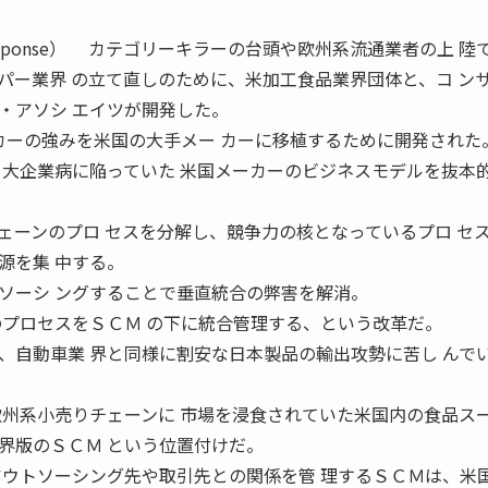
umer Response） カテゴリーキラーの台頭や欧州系流通業者の上 
パー業界 の立て直しのために、米加工食品業界団体と、コ ン
・アソシ エイツが開発した。
日系メーカーの強みを米国の大手メー カーに移植するために開発された
て大企業病に陥っていた 米国メーカーのビジネスモデルを抜本
ェーンのプロ セスを分解し、競争力の核となっているプロ セ
源を集 中する。
ソーシ ングすることで垂直統合の弊害を解消。
のプロセスをＳＣＭ の下に統合管理する、という改革だ。
、自動車業 界と同様に割安な日本製品の輸出攻勢に苦し んで
欧州系小売りチェーンに 市場を浸食されていた米国内の食品ス
界版のＳＣＭ という位置付けだ。
アウトソーシング先や取引先との関係を管 理するＳＣＭは、米