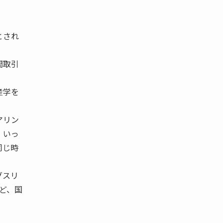
とされ
間取引
産学を
アリン
 いっ
同じ時
グスリ
など、国