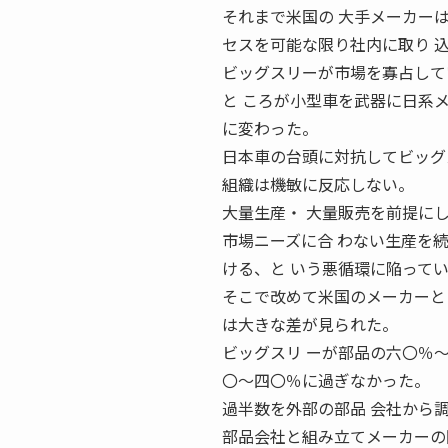
それまで米国の 大手メーカーは
セスを可能な限り社内に取り 
ビッグスリーが市場を寡占して
と ころが小型車を武器に日系
に変わった。
日本車の台頭に対抗してビッグ
組織は機敏に反応しない。
大量生産・ 大量販売を前提に
市場ニーズに合 わない生産を
ける、と いう悪循環に陥って
そこで改めて米国のメーカーと
は大きな差が見られた。
ビッグスリ ーが部品の六〇％
〇〜四〇％に過ぎなかった。
過半数を外部の部品 会社から
部品会社と組み立てメーカーの