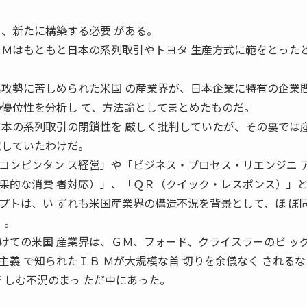
を、新たに構築する必要 がある。
ＣＭはもともと日本の系列取引やトヨタ 生産方式に範をとった
出攻勢に苦しめられた米国 の産業界が、日本企業に特有の企業
の優位性を分析し て、方法論としてまとめたものだ。
日本の系列取引の閉鎖性を 厳しく批判していたが、その裏では
究していたわけだ。
コンピンタン ス経営」や「ビジネス・プロセス・リエンジニ 
果的な消費 者対応）」、「ＱＲ（クイック・レスポンス）」と
プトは、い ずれも米国産業界の構造不況を背景として、ほ ぼ
）。
けての米国 産業界は、ＧＭ、フォード、クライスラーのビ ッ
義 で知られたＩＢ Ｍが大規模な首 切りを余儀なく される
 しむ不況のまっ ただ中にあった。
。