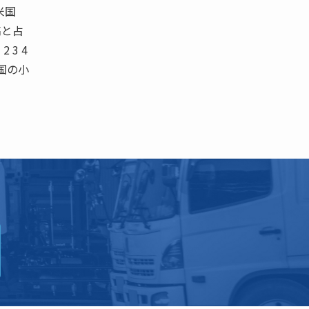
 米国
高と占
 3 4
各国の小