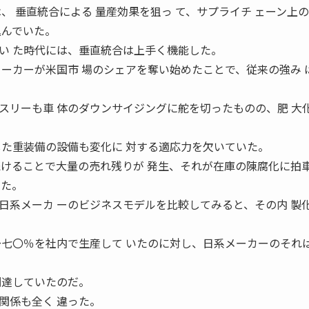
、 垂直統合による 量産効果を狙っ て、サプライチ ェーン上
込んでいた。
い た時代には、垂直統合は上手く機能した。
メーカーが米国市 場のシェアを奪い始めたことで、従来の強み 
スリーも車 体のダウンサイジングに舵を切ったものの、肥 大
した重装備の設備も変化に 対する適応力を欠いていた。
続けることで大量の売れ残りが 発生、それが在庫の陳腐化に拍
いた。
日系メーカ ーのビジネスモデルを比較してみると、その内 製
〜七〇％を社内で生産して いたのに対し、日系メーカーのそれ
調達していたのだ。
関係も全く 違った。