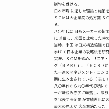
制約を受ける。
日本市場 に適した理論と施策
ＳＣＭは大企業病の処方箋 Ｓ
る。
八〇年代に 日系メーカーの輸
に 着目し、米国と比較した時
当時、米国 は日米構造協議で
挙げ て日本企業の攻略法を研
実際、ＳＣＭを始め、「コア・
グ（ＢＰＲ）」、「ＥＣＲ（効
た一連のマネジメント・コンセ
期に生み出されている（ 表１ 
八〇年代から九〇年代初頭にか
ーが軒並み赤字に転落し、家族主
を代表する企業 が業績悪化に苦
最大の原因が 大企業病だった