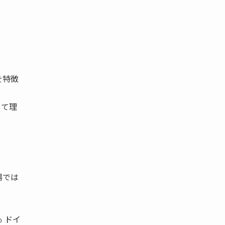
を特徴
して理
場では
％ ドイ