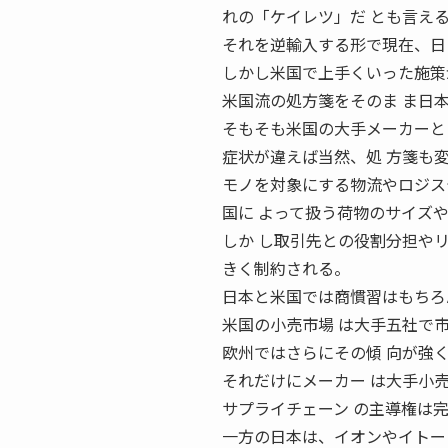
れの「ケイレツ」だ とも言え
それを逆輸入する形で現在、日
しかし米国で上手くいった施策
米国流の処方箋をそのま ま日
そもそも米国の大手メーカーと
症状が違えば当然、処 方箋も
モノを対象にする物流やロジス
国に よって扱う荷物のサイズ
しか し取引先との役割分担や
きく制約される。
日本と米国では商慣習はもちろ
米国の小売市場 は大手五社で
欧州ではさらにその傾 向が強く
それだけにメーカー は大手小
サプライチェーン の主導権は
一方の日本は、イオンやイトー