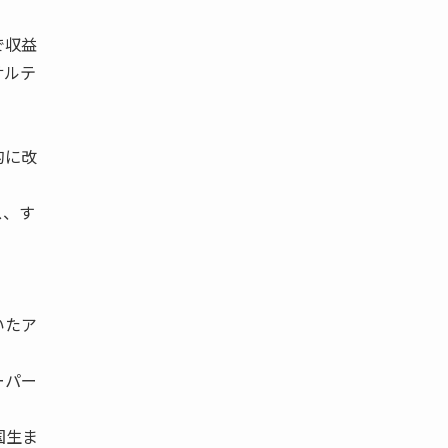
陸で収益
サルテ
。
的に改
ス、す
いたア
ーパー
国生ま