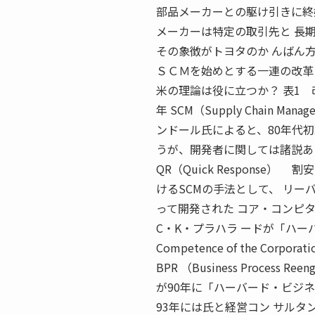
部品メーカーとの駆け引きに終
メーカーは特定の取引先と 長
その象徴がトヨタのか んばん
ＳＣＭを始めとする一連の改革
米の理論は役に立つか？ 表1 改革コ
年 SCM（Supply Chain
ンドール氏によると、80年代
うが、開発者に関しては諸説あ
QR（Quick Respons
けるSCMの手法として、 リー
って開発された コア・コンピタン
C・K・プラハラ ードが「ハーバ
Competence of the Cor
BPR （Business Proce
が90年に「ハーバード・ビジ
93年には氏と経営コン サル