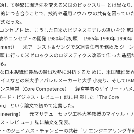
始し て頻繁に調達先を変える米国のビックスリー とは異なり
期的につき合うことで、技術や運用ノウハ ウの共有を図ってい
方式だった。
コンセプト は、こうした日米のビジネスモデルの違いを分 第
ンセプトの開発 1980年代初頭 1985年 1990年 1990年 1
 Management） 米アーンスト＆ヤングでSCM責任者を務めた ジー
初頭 に行った米ゼロックスのロジスティクス改革で作 った造語
る。
e） 割安な日本製繊維製品の輸出攻勢に対抗するた めに、米国繊維業
バイスなどの米大手アパレルメーカーと大手 小売り、そしてIB
ス経営（Core Competence） 経営学者のゲイリー・ハ
ード・ビジネス・レビュー」誌に掲 載した「The Core
poration」 という論文で初めて定義した。
ss Reengineering） 元マサチューセッツ工科大学教授のマイケル・
ネス・レビ ュー」誌に論文を発表。
タントのジェイムス・チャンピーの共著「リ エンジニアリング革