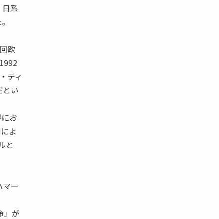
、日系
た。
3回欧
992
ン・ティ
だとい
界にお
Mによ
メルと
 ハマー
命」が