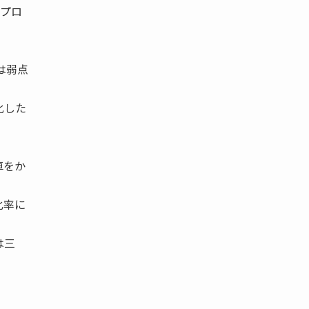
のプロ
は弱点
化した
車をか
化率に
は三