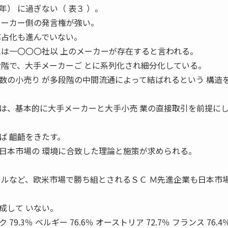
） に過ぎない（ 表３ ）。
メーカー側の発言権が強い。
寡占化も進んでいない。
には一〇〇〇社以 上のメーカーが存在すると言われる。
段階で、大手メーカーご とに系列化され細分化している。
数の小売り が多段階の中間流通によって結ばれるという 構造
は、基本的に大手メーカーと大手小売 業の直接取引を前提に
ば 齟齬をきたす。
日本市場の 環境に合致した理論と施策が求められる。
ールなど、欧米市場で勝ち組とされるＳＣ Ｍ先進企業も日本市
成して いない。
 79.3％ ベルギー 76.6％ オーストリア 72.7％ フランス 76.4