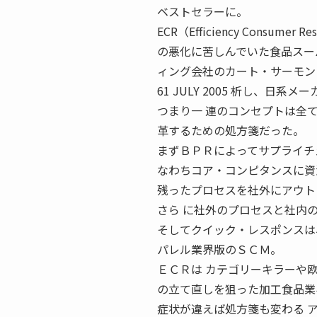
ベストセラーに。
ECR（Efficiency Cons
の悪化に苦しんでいた食品スー
ィング会社のカート・サーモン
61 JULY 2005 析し、
つまり一 連のコンセプトは全
革するための処方箋だった。
まずＢＰＲによってサプライチ
なわちコア・コンピタンスに資
残ったプロセスを社外にアウト
さら に社外のプロセスと社内
そしてクイック・レスポンスは
パレル業界版のＳＣＭ。
ＥＣＲは カテゴリーキラーや
の立て直しを狙った加工食品業
症状が違えば処方箋も変わる 