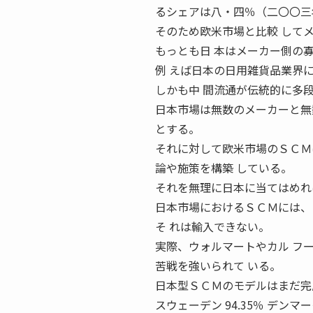
るシェアは八・四％（二〇〇三年
そのため欧米市場と比較 して
もっとも日 本はメーカー側の
例 えば日本の日用雑貨品業界
しかも中 間流通が伝統的に多
日本市場は無数のメーカーと無
とする。
それに対して欧米市場のＳＣＭ
論や施策を構築 している。
それを無理に日本に当てはめれ
日本市場におけるＳＣＭには、
そ れは輸入できない。
実際、ウォルマートやカル フ
苦戦を強いられて いる。
日本型ＳＣＭのモデルはまだ完
スウェーデン 94.35％ デンマーク