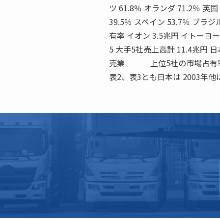
ツ 61.8％ オランダ 71.2％ 英国
39.5％ スペイン 53.7％ 
有率 イオン 3.5兆円 イトーヨーカ堂
5 大手5社売上高計 11.4兆円 
売業 上位5社の市場占有率
表2、表3とも日本は 2003年他は