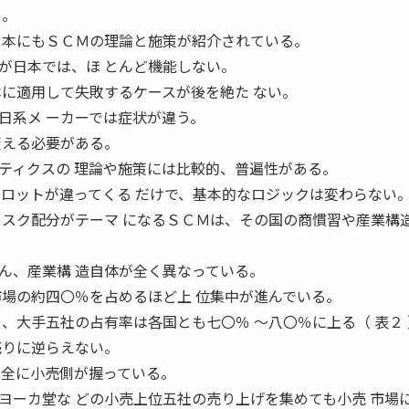
る。
 本にもＳＣＭの理論と施策が紹介されている。
が日本では、ほ とんど機能しない。
本に適用して失敗するケースが後を絶た ない。
日系メ ーカーでは症状が違う。
変える必要がある。
ティクスの 理論や施策には比較的、普遍性がある。
やロットが違ってくる だけで、基本的なロジックは変わらない
リスク配分がテーマ になるＳＣＭは、その国の商慣習や産業構造
ん、産業構 造自体が全く異なっている。
市場の約四〇％を占めるほど上 位集中が進んでいる。
、大手五社の占有率は各国とも七〇％ 〜八〇％に上る（ 表２
売りに逆らえない。
完全に小売側が握っている。
ヨーカ堂な どの小売上位五社の売り上げを集めても小売 市場