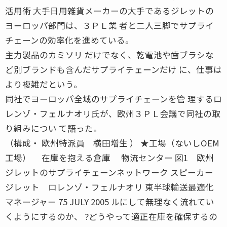
活用術 大手日用雑貨メーカーの大手であるジレットの
ヨーロッパ部門は、３ＰＬ業 者と二人三脚でサプライ
チェーンの効率化を進めている。
主力製品のカミソリ だけでなく、乾電池や歯ブラシな
ど別ブランドも含んだサプライチェーンだけ に、仕事は
より複雑だという。
同社でヨーロッパ全域のサプライチェーンを管 理するロ
レンゾ・フェルナオリ氏が、欧州３ＰＬ会議で同社の取
り組みについ て語った。
（構成・ 欧州特派員 横田増生 ） ★工場（ないしOEM
工場） 在庫を抱える倉庫 物流センター 図1 欧州
ジレットのサプライチェーンネットワーク スピーカー
ジレット ロレンゾ・フェルナオリ 東半球輸送最適化
マネージャー 75 JULY 2005 ルにして無理なく流れてい
くようにするのか、 ?どうやって適正在庫を確保するの