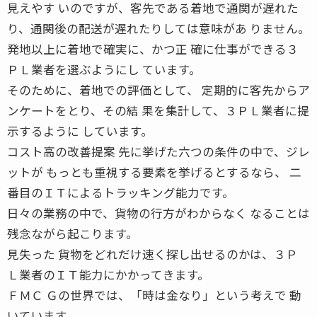
見えやす いのですが、客先である着地で通関が遅れた
り、通関後の配送が遅れたりしては意味があ りません。
発地以上に着地で確実に、かつ正 確に仕事ができる３
ＰＬ業者を選ぶようにし ています。
そのために、着地での評価として、 定期的に客先からア
ンケートをとり、その結 果を集計して、３ＰＬ業者に提
示するように しています。
コスト高の改善提案 先に挙げた六つの条件の中で、ジレ
ットが もっとも重視する要素を挙げるとするなら、 二
番目のＩＴによるトラッキング能力です。
日々の業務の中で、貨物の行方がわからなく なることは
残念ながら起こります。
見失った 貨物をどれだけ速く探し出せるのかは、３Ｐ
Ｌ業者のＩＴ能力にかかってきます。
ＦＭＣ Ｇの世界では、「時は金なり」という考えで 動
いています。