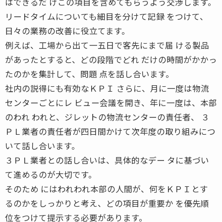
はできるだ けこの項目を含めてもらうよう交渉します。
リードタイムについても細目を分けて記録 をつけて、
日々の業務の改善に役立てます。
例えば、工場から出て一五日で客先にまで届 ける製品
があったとすると、どの段階でどれ だけの時間がかかっ
たのかを集計して、問題 点を話し合います。
社内の説得にも有効なＫＰＩ さらに、月に一度は物流
センターごとにレ ビュー会議を開き、年に一度は、本部
のわれ われと、ジレットの物流センターの責任者、 ３
ＰＬ業者の責任者が四日間かけて次年度の取り組みにつ
いて話し合います。
３ＰＬ業者との話し合いは、具体的なデー タに基づい
て進めるのが大切です。
そのため にはわれわれ本部の人間が、何をＫＰＩとす
るのかをしっかりと考え、どの項目が重要か を優先順
位をつけて提示する必要があります。