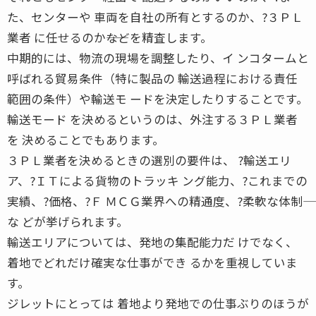
た、センターや 車両を自社の所有とするのか、?３ＰＬ
業者 に任せるのか――などを精査します。
中期的には、物流の現場を調整したり、イ ンコタームと
呼ばれる貿易条件（特に製品の 輸送過程における責任
範囲の条件）や輸送モ ードを決定したりすることです。
輸送モード を決めるというのは、外注する３ＰＬ業者
を 決めることでもあります。
３ＰＬ業者を決めるときの選別の要件は、 ?輸送エリ
ア、?ＩＴによる貨物のトラッキ ング能力、?これまでの
実績、?価格、?Ｆ ＭＣＧ業界への精通度、?柔軟な体制――
な どが挙げられます。
輸送エリアについては、発地の集配能力だ けでなく、
着地でどれだけ確実な仕事ができ るかを重視していま
す。
ジレットにとっては 着地より発地での仕事ぶりのほうが