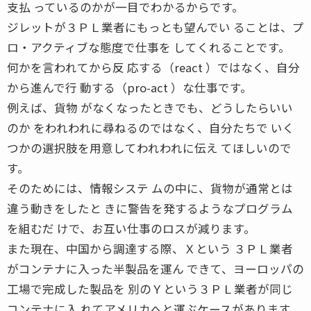
支払 っているのかが一目でわかるからです。
ジレットが３ＰＬ業者にもっとも望んでい ることは、プ
ロ・アクティブな態度で仕事を してくれることです。
何かを言われてから反 応する（react ）ではなく、自分
から進んで行 動する（pro-act ）な仕事です。
例えば、貨物 がなくなったときでも、どうしたらいい
のか をわれわれに尋ねるのではなく、自分たちで いく
つかの選択肢を用意してわれわれに伝え てほしいので
す。
そのためには、情報システ ムの中に、貨物が通常とは
違う動きをしたと きに警告を発するようなプログラム
を組むだ けで、お互い仕事のロスが減ります。
また現在、中国から調達する際、Ｘという ３ＰＬ業者
がコンテナに入った半製品を運ん できて、ヨーロッパの
工場で完成した製品を 別のＹという３ＰＬ業者が同じ
コンテナに入 れてアメリカへと運ぶケースがあります。