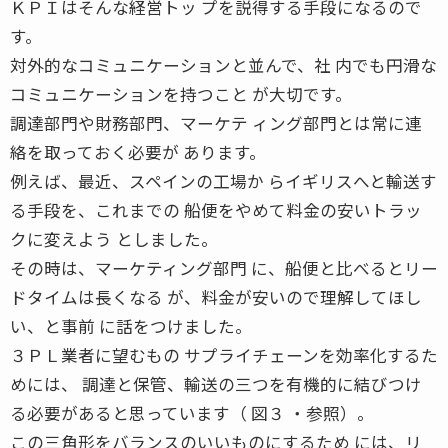
ＫＰＩはそんな経営トッ プを説得する手段になるので
す。
対外的なコミュニケーションと並んで、社 内でも円滑な
コミュニケーションを持つこと が大切です。
調達部門や財務部門、マーケテ ィング部門とは常に連
絡を取っておく必要が あります。
例えば、最近、スペインの工場か らイギリスへと輸送す
る手段を、これまでの 船便をやめて料金の安いトラッ
クに変えよう としました。
その時は、マーケティング部門 に、船便と比べるとリー
ドタイムは長くなる が、料金が安いので理解してほし
い、と事前 に話をつけました。
３ＰＬ業者に望むもの サプライチェーンを効率化するた
めには、 調達と保管、輸送の三つを有機的に結びつけ
る必要があると思っています（ 図３ ・参照）。
この三角形をバランスのいいものにするため には、リ