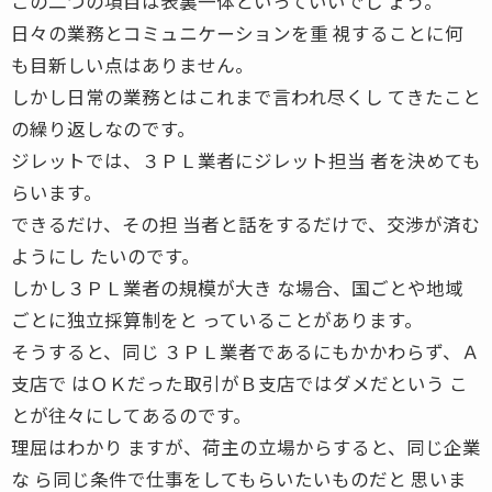
この二つの項目は表裏一体といっていいでし ょう。
日々の業務とコミュニケーションを重 視することに何
も目新しい点はありません。
しかし日常の業務とはこれまで言われ尽くし てきたこと
の繰り返しなのです。
ジレットでは、３ＰＬ業者にジレット担当 者を決めても
らいます。
できるだけ、その担 当者と話をするだけで、交渉が済む
ようにし たいのです。
しかし３ＰＬ業者の規模が大き な場合、国ごとや地域
ごとに独立採算制をと っていることがあります。
そうすると、同じ ３ＰＬ業者であるにもかかわらず、Ａ
支店で はＯＫだった取引がＢ支店ではダメだという こ
とが往々にしてあるのです。
理屈はわかり ますが、荷主の立場からすると、同じ企業
な ら同じ条件で仕事をしてもらいたいものだと 思いま