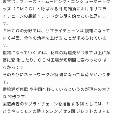
まずは、ファースト・ムービング・コンシ ューマー・グ
ッズ（ＦＭＣＧ）と呼ばれる日 用雑貨におけるサプラ
イチェーンの最新トレ ンドから話を始めたいと思いま
す。
ＦＭＣＧの分野では、サプライチェーンは 複雑になって
いく半面、全体の効率を上げる ことが求められていま
す。
複雑になっていく のは、材料の調達先が今まで以上に頻
繁に変 化したり、ＯＥＭ工場が短期間に変わったり す
るからです。
そのたびにネットワークが複 雑になって負荷がかかりま
す。
供給源が東欧 や中国へ移っているというのが現在の大き
な 特徴です。
製造業者のサプライチェーンを担当する側 としては、?
どうやってモノの動きをシンプ 第6 回 ジレットの３ＰＬ