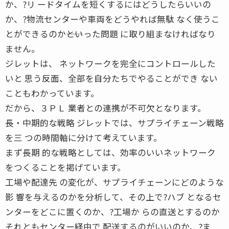
か、?リ ードタイムを短くするにはどうしたらいいの
か、?物流センターや車両をどうやれば無駄 なく使うこ
とができるのか――といった問題 に取り組まなければなり
ません。
ジレットは、 ネットワークを完全にコントロールした
いと 思う反面、全部を自分たちでやることができ ない
こともわかっています。
だから、３ＰＬ 業者との連携が不可欠となります。
長・中期的な戦略 ジレットでは、サプライチェーン戦略
を三 つの時間軸に分けて考えています。
まず長期 的な戦略としては、効率のいいネットワーク
をつくることを掲げています。
工場や配達先 の変化が、サプライチェーンにどのような
影 響を与えるのかを分析して、その上で?ハブ となるセ
ンターをどこに置くのか、?工場か らの直送とするのか
それともセンター経由で 配送するのがいいのか、?ま