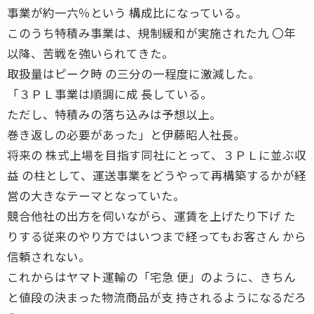
事業が約一六％という 構成比になっている。
このうち特積み事業は、規制緩和が実施された九 〇年
以降、苦戦を強いられてきた。
取扱量はピーク時 の三分の一程度に激減した。
「３ＰＬ事業は順調に成 長している。
ただし、特積みの落ち込みは予想以上。
巻き返しの必要があった」と伊藤昭人社長。
将来の 株式上場を目指す同社にとって、３ＰＬに並ぶ収
益 の柱として、運送事業をどうやって再構築するかが経
営の大きなテーマとなっていた。
競合他社の出方を伺いながら、運賃を上げたり下げ た
りする従来のやり方ではいつまで経ってもお客さん から
信頼されない。
これからはヤマト運輸の「宅急 便」のように、きちん
と値段の決まった物流商品が支 持されるようになるだろ