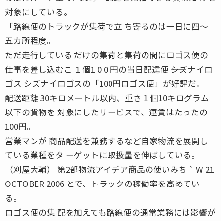
対象にしている。
「路線便のトラックが集荷で立 ち寄るのは一日に四〜
五カ所程度。
ただ走行している だけの集荷と集荷の間にロゴス便の
仕事を差し込むこ １個1 0 0 円の当日配達便 ――シズナイロ
ゴス シズナイロゴスの「100円ロゴス便」が好評だ。
配送距離 30キロメートル以内、重さ１個10キログラム
以下の貨物を 対象にしたサービスで、運賃はたったの
100円。
営業マンが 商品配送を兼務するなど自家物流を展開し
ている業種をタ ーゲットに取扱量を伸ばしている。
（刈屋大輔） 第2部物流アイデア商品の使いみち ` W 21
OCTOBER 2006 とで、トラックの稼働率を高めてい
る。
ロゴス便の集 配を加えても路線便の通常業務には影響が