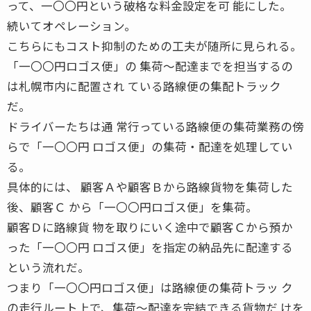
って、一〇〇円という破格な料金設定を可 能にした。
続いてオペレーション。
こちらにもコスト抑制のための工夫が随所に見られる。
「一〇〇円ロゴス便」の 集荷〜配達までを担当するの
は札幌市内に配置され ている路線便の集配トラック
だ。
ドライバーたちは通 常行っている路線便の集荷業務の傍
らで「一〇〇円 ロゴス便」の集荷・配達を処理してい
る。
具体的には、 顧客Ａや顧客Ｂから路線貨物を集荷した
後、顧客Ｃ から「一〇〇円ロゴス便」を集荷。
顧客Ｄに路線貨 物を取りにいく途中で顧客Ｃから預か
った「一〇〇円 ロゴス便」を指定の納品先に配達する
という流れだ。
つまり「一〇〇円ロゴス便」は路線便の集荷トラッ ク
の走行ルート上で、集荷〜配達を完結できる貨物だ けを