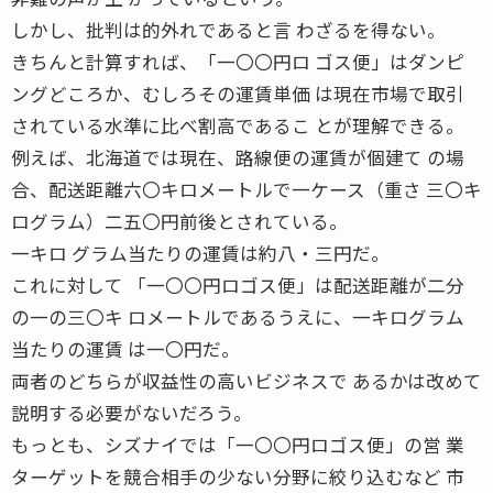
しかし、批判は的外れであると言 わざるを得ない。
きちんと計算すれば、「一〇〇円ロ ゴス便」はダンピ
ングどころか、むしろその運賃単価 は現在市場で取引
されている水準に比べ割高であるこ とが理解できる。
例えば、北海道では現在、路線便の運賃が個建て の場
合、配送距離六〇キロメートルで一ケース（重さ 三〇キ
ログラム）二五〇円前後とされている。
一キロ グラム当たりの運賃は約八・三円だ。
これに対して 「一〇〇円ロゴス便」は配送距離が二分
の一の三〇キ ロメートルであるうえに、一キログラム
当たりの運賃 は一〇円だ。
両者のどちらが収益性の高いビジネスで あるかは改めて
説明する必要がないだろう。
もっとも、シズナイでは「一〇〇円ロゴス便」の営 業
ターゲットを競合相手の少ない分野に絞り込むなど 市