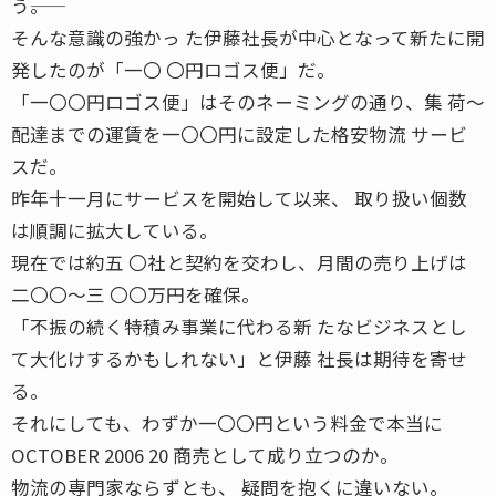
う――。
そんな意識の強かっ た伊藤社長が中心となって新たに開
発したのが「一〇 〇円ロゴス便」だ。
「一〇〇円ロゴス便」はそのネーミングの通り、集 荷〜
配達までの運賃を一〇〇円に設定した格安物流 サービ
スだ。
昨年十一月にサービスを開始して以来、 取り扱い個数
は順調に拡大している。
現在では約五 〇社と契約を交わし、月間の売り上げは
二〇〇〜三 〇〇万円を確保。
「不振の続く特積み事業に代わる新 たなビジネスとし
て大化けするかもしれない」と伊藤 社長は期待を寄せ
る。
それにしても、わずか一〇〇円という料金で本当に
OCTOBER 2006 20 商売として成り立つのか。
物流の専門家ならずとも、 疑問を抱くに違いない。