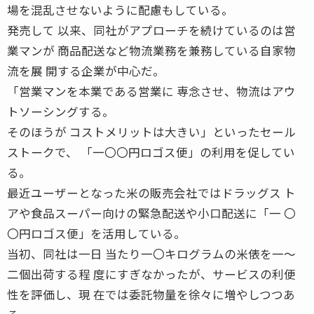
場を混乱させないように配慮もしている。
発売して 以来、同社がアプローチを続けているのは営
業マンが 商品配送など物流業務を兼務している自家物
流を展 開する企業が中心だ。
「営業マンを本業である営業に 専念させ、物流はアウ
トソーシングする。
そのほうが コストメリットは大きい」といったセール
ストークで、 「一〇〇円ロゴス便」の利用を促してい
る。
最近ユーザーとなった米の販売会社ではドラッグス ト
アや食品スーパー向けの緊急配送や小口配送に「一 〇
〇円ロゴス便」を活用している。
当初、同社は一日 当たり一〇キログラムの米俵を一〜
二個出荷する程 度にすぎなかったが、サービスの利便
性を評価し、現 在では委託物量を徐々に増やしつつあ