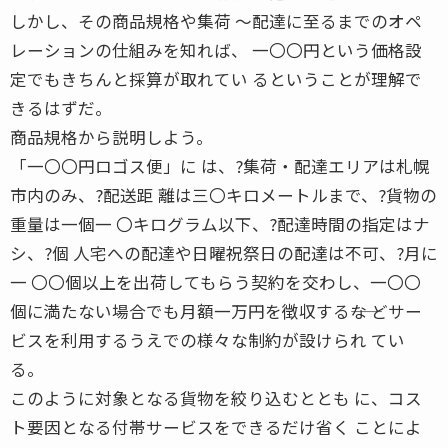
しかし、その商品規格や集荷 〜配達に至るまでのオペ
レーションの仕組みを知れば、 一〇〇円という価格設
定でもきちんと採算が取れてい るということが理解で
きるはずだ。
商品規格から説明しよう。
「一〇〇円ロゴス便」に は、?集荷・配達エリアは札幌
市内のみ、?配送距 離は三〇キロメートルまで、?貨物の
重量は一個一 〇キログラム以下、?配達時間の指定はナ
シ、?個 人宅への配達や日曜祝祭日の配達は不可、?月に
一 〇〇個以上を出荷してもらう契約を交わし、一〇〇
個に満たない場合でも月額一万円を徴収する――な どサー
ビスを利用するうえでの様々な制約が設けられ てい
る。
このように対象となる貨物を絞り込むととも に、コス
ト要因となる付帯サービスをできるだけ省く ことによ